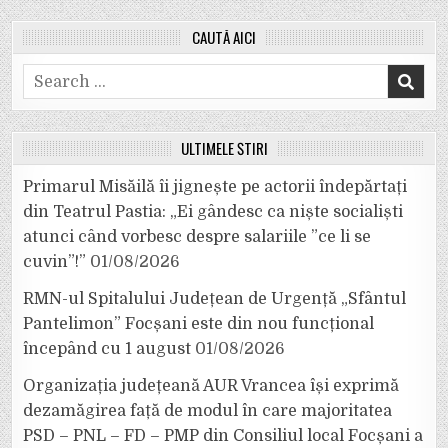
CAUTĂ AICI
Search
for:
ULTIMELE ȘTIRI
Primarul Misăilă îi jignește pe actorii îndepărtați
din Teatrul Pastia: „Ei gândesc ca niște socialiști
atunci când vorbesc despre salariile ”ce li se
cuvin”!”
01/08/2026
RMN-ul Spitalului Județean de Urgență „Sfântul
Pantelimon” Focșani este din nou funcțional
începând cu 1 august
01/08/2026
Organizația județeană AUR Vrancea își exprimă
dezamăgirea față de modul în care majoritatea
PSD – PNL – FD – PMP din Consiliul local Focșani a