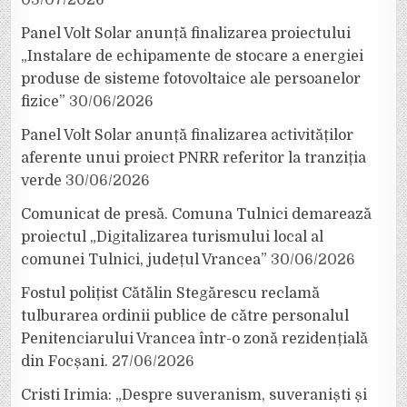
03/07/2026
Panel Volt Solar anunță finalizarea proiectului
„Instalare de echipamente de stocare a energiei
produse de sisteme fotovoltaice ale persoanelor
fizice”
30/06/2026
Panel Volt Solar anunță finalizarea activităților
aferente unui proiect PNRR referitor la tranziția
verde
30/06/2026
Comunicat de presă. Comuna Tulnici demarează
proiectul „Digitalizarea turismului local al
comunei Tulnici, județul Vrancea”
30/06/2026
Fostul polițist Cătălin Stegărescu reclamă
tulburarea ordinii publice de către personalul
Penitenciarului Vrancea într-o zonă rezidențială
din Focșani.
27/06/2026
Cristi Irimia: „Despre suveranism, suveraniști și