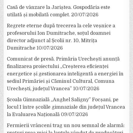
Casă de vânzare la Jariștea. Gospodăria este
utilată și mobilată complet.
20/07/2026
Regrete eterne după trecerea la cele veșnice a
profesorului Ion Dumitrache, soțul doamnei
director adjunct al Școlii nr. 10, Mitrița
Dumitrache
10/07/2026
Comunicat de presă. Primăria Urechești anunță
finalizarea proiectului „Creșterea eficienței
energetice și gestionarea inteligentă a energiei în
sediul Primăriei și Căminul Cultural, Comuna
Urechești, județul Vrancea”
10/07/2026
Școala Gimnazială „Anghel Saligny” Focșani, pe
locul I între școlile gimnaziale din județul Vrancea
la Evaluarea Națională
09/07/2026
Fermierii vrânceni trag un nou semnal de alarmă: