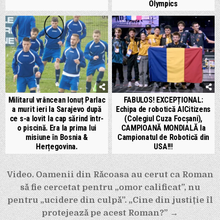
Olympics
Militarul vrâncean Ionuț Parlac
FABULOS! EXCEPȚIONAL:
a murit ieri la Sarajevo după
Echipa de robotică AICitizens
ce s-a lovit la cap sărind într-
(Colegiul Cuza Focșani),
o piscină. Era la prima lui
CAMPIOANĂ MONDIALĂ la
misiune în Bosnia &
Campionatul de Robotică din
Herțegovina.
USA!!!
Navigare
Video. Oamenii din Răcoasa au cerut ca Roman
în
să fie cercetat pentru „omor calificat”, nu
articole
pentru „ucidere din culpă”. „Cine din justiție îl
protejează pe acest Roman?” →