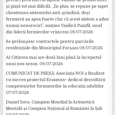
prețuri prea mici la laptele vândut de producători
și piață tot mai dificilă. „În plus, se repune pe tapet
chestiunea sistemului anti-grindină, deși
fermierii au spus foarte clar că acest sistem a adus
numai nenorociri”, susține Vasilică Pamfil, unul
din liderii fermierilor vrânceni
08/07/2026
Se prelungesc contractele pentru parcările
rezidențiale din Municipiul Focșani
08/07/2026
AI Citizens mai are două luni până la începutul
unui nou sezon.
08/07/2026
COMUNICAT DE PRESĂ: Asociația NOI a finalizat
cu succes proiectul Erasmus+ dedicat dezvoltării
competențelor formatorilor în educația adulților
07/07/2026
Daniel Sava, Campion Mondial la Aritmetică
Mentală și Campion Național al României la Șah