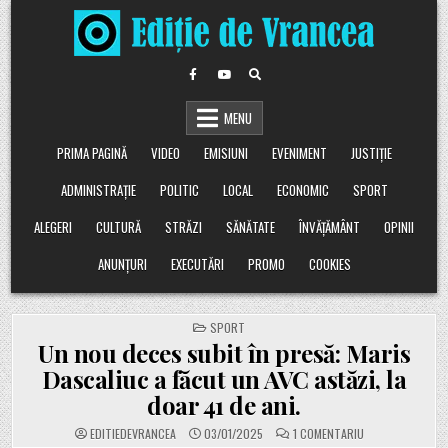
Skip
to
content
MENU
PRIMA PAGINĂ
VIDEO
EMISIUNI
EVENIMENT
JUSTIȚIE
ADMINISTRAȚIE
POLITIC
LOCAL
ECONOMIC
SPORT
ALEGERI
CULTURĂ
STRĂZI
SĂNĂTATE
ÎNVĂȚĂMÂNT
OPINII
ANUNȚURI
EXECUTĂRI
PROMO
COOKIES
POSTED
SPORT
IN
Un nou deces subit în presă: Maris
Dascaliuc a făcut un AVC astăzi, la
doar 41 de ani.
LA
EDITIEDEVRANCEA
03/01/2025
1 COMENTARIU
UN