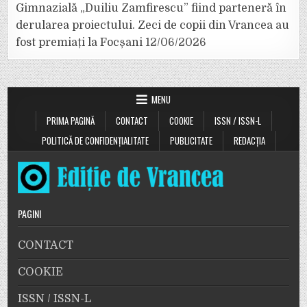
Gimnazială „Duiliu Zamfirescu” fiind parteneră în
derularea proiectului. Zeci de copii din Vrancea au
fost premiați la Focșani
12/06/2026
MENU
PRIMA PAGINĂ
CONTACT
COOKIE
ISSN / ISSN-L
POLITICĂ DE CONFIDENȚIALITATE
PUBLICITATE
REDACȚIA
PAGINI
CONTACT
COOKIE
ISSN / ISSN-L