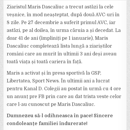
NOU
DECES
Ziaristul Maris Dascaliuc a trecut astăzi la cele
SUBIT
ÎN
veșnice, în mod neașteptat, după două AVC-uri în
PRESĂ:
MARIS
8 zile. Pe 27 decembrie a suferit primul AVC, iar
DASCALIUC
A
astăzi, pe al doilea, în urma căruia a și decedat. La
FĂCUT
UN
AVC
doar 41 de ani (împliniți pe 1 ianuarie), Maris
ASTĂZI,
LA
Dascaliuc completează lista lungă a ziariștilor
DOAR
41
români care au murit în ultimii 3 ani deși aveau
DE
ANI.
toată viața și toată cariera în față.
Maris a activat și în presa sportivă la GSP,
Libertatea, Sport News. În ultimii ani a lucrat
pentru Kanal D. Colegii au postat în urmă cu 4 ore
un anunț pre FB prin care au dat trista veste celor
care l-au cunoscut pe Maris Dascaliuc.
Dumnezeu să-l odihneasca în pace! Sincere
condoleanțe familiei îndurerate!