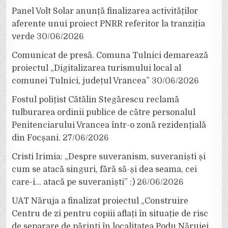
Panel Volt Solar anunță finalizarea activităților
aferente unui proiect PNRR referitor la tranziția
verde
30/06/2026
Comunicat de presă. Comuna Tulnici demarează
proiectul „Digitalizarea turismului local al
comunei Tulnici, județul Vrancea”
30/06/2026
Fostul polițist Cătălin Stegărescu reclamă
tulburarea ordinii publice de către personalul
Penitenciarului Vrancea într-o zonă rezidențială
din Focșani.
27/06/2026
Cristi Irimia: „Despre suveranism, suveraniști și
cum se atacă singuri, fără să-și dea seama, cei
care-i… atacă pe suveraniști” :)
26/06/2026
UAT Năruja a finalizat proiectul „Construire
Centru de zi pentru copiii aflați în situație de risc
de separare de părinți în localitatea Podu Nărujei,