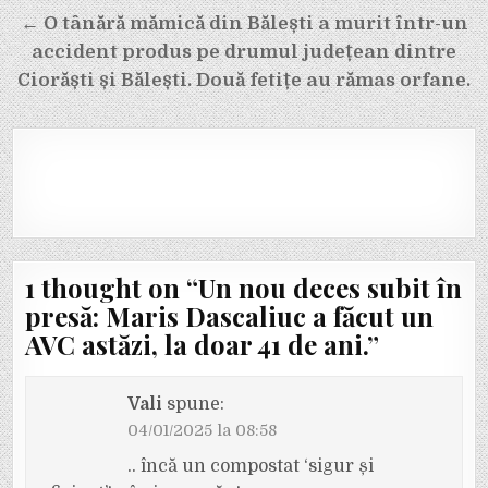
← O tânără mămică din Bălești a murit într-un
accident produs pe drumul județean dintre
Ciorăști și Bălești. Două fetițe au rămas orfane.
1 thought on “
Un nou deces subit în
presă: Maris Dascaliuc a făcut un
AVC astăzi, la doar 41 de ani.
”
Vali
spune:
04/01/2025 la 08:58
.. încă un compostat ‘sigur și