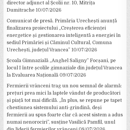
director adjunct al Școlii nr. 10, Mitrița
Dumitrache
10/07/2026
Comunicat de presă. Primăria Urechești anunță
finalizarea proiectului „Creșterea eficienței
energetice și gestionarea inteligentă a energiei în
sediul Primăriei și Căminul Cultural, Comuna
Urechești, județul Vrancea”
10/07/2026
Școala Gimnazială „Anghel Saligny” Focșani, pe
locul I între școlile gimnaziale din județul Vrancea
la Evaluarea Națională
09/07/2026
Fermierii vrânceni trag un nou semnal de alarmă:
prețuri prea mici la laptele vândut de producători
și piață tot mai dificilă. „În plus, se repune pe tapet
chestiunea sistemului anti-grindină, deși
fermierii au spus foarte clar că acest sistem a adus
numai nenorociri”, susține Vasilică Pamfil, unul
din liderii fermierilor vrânceni
08/07/2026