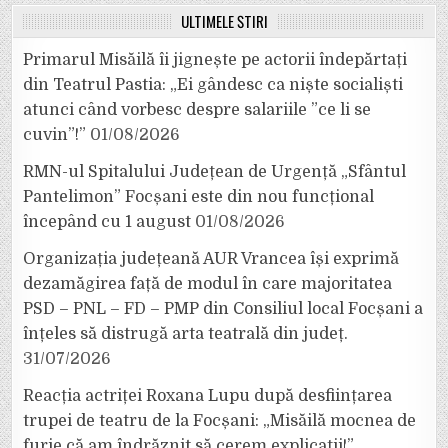
ULTIMELE ȘTIRI
Primarul Misăilă îi jignește pe actorii îndepărtați
din Teatrul Pastia: „Ei gândesc ca niște socialiști
atunci când vorbesc despre salariile ”ce li se
cuvin”!”
01/08/2026
RMN-ul Spitalului Județean de Urgență „Sfântul
Pantelimon” Focșani este din nou funcțional
începând cu 1 august
01/08/2026
Organizația județeană AUR Vrancea își exprimă
dezamăgirea față de modul în care majoritatea
PSD – PNL – FD – PMP din Consiliul local Focșani a
înțeles să distrugă arta teatrală din județ.
31/07/2026
Reacția actriței Roxana Lupu după desființarea
trupei de teatru de la Focșani: „Misăilă mocnea de
furie că am îndrăznit să cerem explicații!”