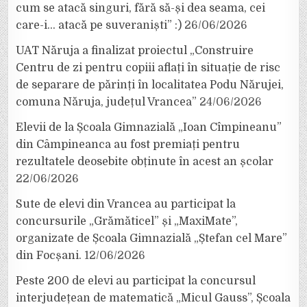
cum se atacă singuri, fără să-și dea seama, cei
care-i… atacă pe suveraniști” :)
26/06/2026
UAT Năruja a finalizat proiectul „Construire
Centru de zi pentru copiii aflați în situație de risc
de separare de părinți în localitatea Podu Nărujei,
comuna Năruja, județul Vrancea”
24/06/2026
Elevii de la Școala Gimnazială „Ioan Cîmpineanu”
din Câmpineanca au fost premiați pentru
rezultatele deosebite obținute în acest an școlar
22/06/2026
Sute de elevi din Vrancea au participat la
concursurile „Grămăticel” și „MaxiMate”,
organizate de Școala Gimnazială „Ștefan cel Mare”
din Focșani.
12/06/2026
Peste 200 de elevi au participat la concursul
interjudețean de matematică „Micul Gauss”, Școala