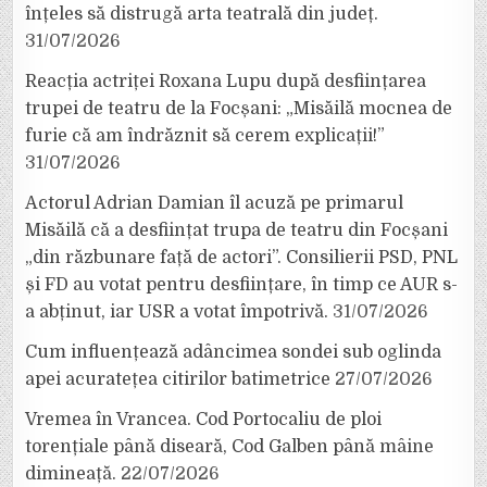
înțeles să distrugă arta teatrală din județ.
31/07/2026
Reacția actriței Roxana Lupu după desființarea
trupei de teatru de la Focșani: „Misăilă mocnea de
furie că am îndrăznit să cerem explicații!”
31/07/2026
Actorul Adrian Damian îl acuză pe primarul
Misăilă că a desființat trupa de teatru din Focșani
„din răzbunare față de actori”. Consilierii PSD, PNL
și FD au votat pentru desființare, în timp ce AUR s-
a abținut, iar USR a votat împotrivă.
31/07/2026
Cum influențează adâncimea sondei sub oglinda
apei acuratețea citirilor batimetrice
27/07/2026
Vremea în Vrancea. Cod Portocaliu de ploi
torențiale până diseară, Cod Galben până mâine
dimineață.
22/07/2026