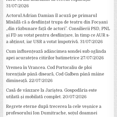
31/07/2026
Actorul Adrian Damian îl acuză pe primarul
Misăilă că a desființat trupa de teatru din Focșani
„din răzbunare față de actori”. Consilierii PSD, PNL
și FD au votat pentru desființare, în timp ce AUR s-
a abținut, iar USR a votat împotrivă.
31/07/2026
Cum influențează adâncimea sondei sub oglinda
apei acuratețea citirilor batimetrice
27/07/2026
Vremea în Vrancea. Cod Portocaliu de ploi
torențiale până diseară, Cod Galben până mâine
dimineață.
22/07/2026
Casă de vânzare la Jariștea. Gospodăria este
utilată și mobilată complet.
20/07/2026
Regrete eterne după trecerea la cele veșnice a
profesorului Ion Dumitrache, soțul doamnei