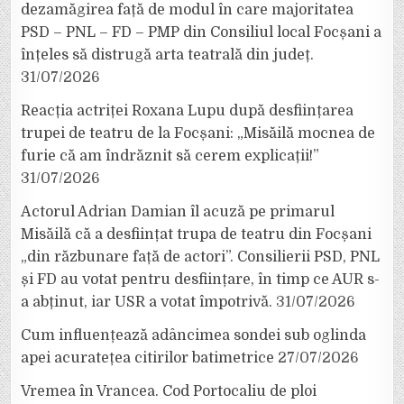
dezamăgirea față de modul în care majoritatea
PSD – PNL – FD – PMP din Consiliul local Focșani a
înțeles să distrugă arta teatrală din județ.
31/07/2026
Reacția actriței Roxana Lupu după desființarea
trupei de teatru de la Focșani: „Misăilă mocnea de
furie că am îndrăznit să cerem explicații!”
31/07/2026
Actorul Adrian Damian îl acuză pe primarul
Misăilă că a desființat trupa de teatru din Focșani
„din răzbunare față de actori”. Consilierii PSD, PNL
și FD au votat pentru desființare, în timp ce AUR s-
a abținut, iar USR a votat împotrivă.
31/07/2026
Cum influențează adâncimea sondei sub oglinda
apei acuratețea citirilor batimetrice
27/07/2026
Vremea în Vrancea. Cod Portocaliu de ploi