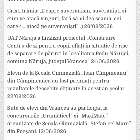
Cristi Irimia: „Despre suveranism, suveraniști și
cum se atacă singuri, fără să-și dea seama, cei
care-i… atacă pe suveraniști” :)
26/06/2026
UAT Năruja a finalizat proiectul „Construire
Centru de zi pentru copiii aflați în situație de risc
de separare de părinți în localitatea Podu Nărujei,
comuna Năruja, județul Vrancea”
24/06/2026
Elevii de la Școala Gimnazială „Ioan Cîmpineanu”
din Câmpineanca au fost premiați pentru
rezultatele deosebite obținute în acest an școlar
22/06/2026
Sute de elevi din Vrancea au participat la
concursurile „Grămăticel” și „MaxiMate”,
organizate de Școala Gimnazială „Ștefan cel Mare”
din Focșani.
12/06/2026