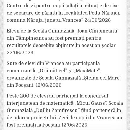
Centru de zi pentru copiii aflați în situație de risc
de separare de părinți în localitatea Podu Nărujei,
comuna Năruja, județul Vrancea”
24/06/2026
Elevii de la Școala Gimnazială „Ioan Cîmpineanu”
din Câmpineanca au fost premiați pentru
rezultatele deosebite obținute în acest an școlar
22/06/2026
Sute de elevi din Vrancea au participat la
concursurile „Grămăticel” și „MaxiMate”,
organizate de Școala Gimnazială „Ștefan cel Mare”
din Focșani.
12/06/2026
Peste 200 de elevi au participat la concursul
interjudețean de matematică „Micul Gauss”, Școala
Gimnazială „Duiliu Zamfirescu” fiind parteneră în
derularea proiectului. Zeci de copii din Vrancea au
fost premiați la Focșani
12/06/2026