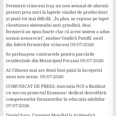
Fermierii vrânceni trag un nou semnal de alarmă:
prețuri prea mici la laptele vândut de producători
și piață tot mai dificilă. „În plus, se repune pe tapet
chestiunea sistemului anti-grindină, deși
fermierii au spus foarte clar că acest sistem a adus
numai nenorociri”, susține Vasilică Pamfil, unul
din liderii fermierilor vrânceni
08/07/2026
Se prelungesc contractele pentru parcările
rezidențiale din Municipiul Focșani
08/07/2026
AI Citizens mai are două luni până la începutul
unui nou sezon.
08/07/2026
COMUNICAT DE PRESĂ: Asociația NOI a finalizat
cu succes proiectul Erasmus+ dedicat dezvoltării
competențelor formatorilor în educația adulților
07/07/2026
Daniel Sava, Campion Mondial la Aritmetică