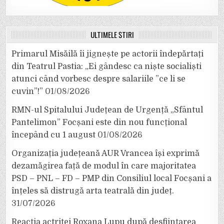
ULTIMELE ȘTIRI
Primarul Misăilă îi jignește pe actorii îndepărtați
din Teatrul Pastia: „Ei gândesc ca niște socialiști
atunci când vorbesc despre salariile ”ce li se
cuvin”!”
01/08/2026
RMN-ul Spitalului Județean de Urgență „Sfântul
Pantelimon” Focșani este din nou funcțional
începând cu 1 august
01/08/2026
Organizația județeană AUR Vrancea își exprimă
dezamăgirea față de modul în care majoritatea
PSD – PNL – FD – PMP din Consiliul local Focșani a
înțeles să distrugă arta teatrală din județ.
31/07/2026
Reacția actriței Roxana Lupu după desființarea