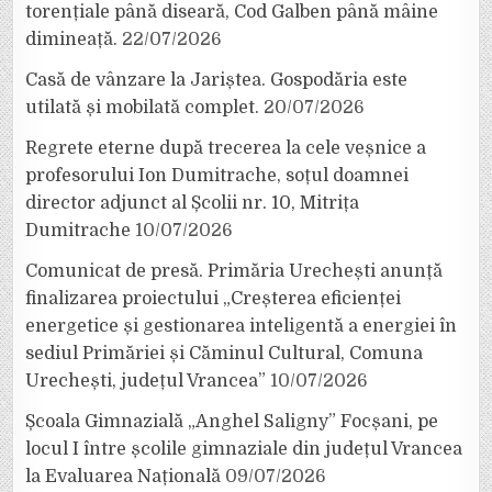
torențiale până diseară, Cod Galben până mâine
dimineață.
22/07/2026
Casă de vânzare la Jariștea. Gospodăria este
utilată și mobilată complet.
20/07/2026
Regrete eterne după trecerea la cele veșnice a
profesorului Ion Dumitrache, soțul doamnei
director adjunct al Școlii nr. 10, Mitrița
Dumitrache
10/07/2026
Comunicat de presă. Primăria Urechești anunță
finalizarea proiectului „Creșterea eficienței
energetice și gestionarea inteligentă a energiei în
sediul Primăriei și Căminul Cultural, Comuna
Urechești, județul Vrancea”
10/07/2026
Școala Gimnazială „Anghel Saligny” Focșani, pe
locul I între școlile gimnaziale din județul Vrancea
la Evaluarea Națională
09/07/2026