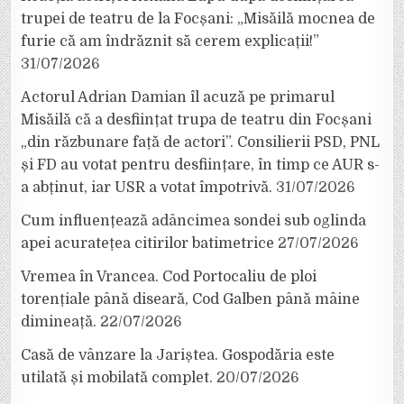
trupei de teatru de la Focșani: „Misăilă mocnea de
furie că am îndrăznit să cerem explicații!”
31/07/2026
Actorul Adrian Damian îl acuză pe primarul
Misăilă că a desființat trupa de teatru din Focșani
„din răzbunare față de actori”. Consilierii PSD, PNL
și FD au votat pentru desființare, în timp ce AUR s-
a abținut, iar USR a votat împotrivă.
31/07/2026
Cum influențează adâncimea sondei sub oglinda
apei acuratețea citirilor batimetrice
27/07/2026
Vremea în Vrancea. Cod Portocaliu de ploi
torențiale până diseară, Cod Galben până mâine
dimineață.
22/07/2026
Casă de vânzare la Jariștea. Gospodăria este
utilată și mobilată complet.
20/07/2026