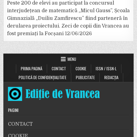
Peste 200 de elevi au participat la concursul
interjudețean de matematică „Micul Gauss”, Școala
Gimnazială „Duiliu Zamfirescu” fiind parteneră în
derularea proiectului. Zeci de copii din Vrancea au
fost premiați la Focșani
12/06/2026
MENU
PRIMA PAGINĂ
CONTACT
COOKIE
ISSN / ISSN-L
POLITICĂ DE CONFIDENȚIALITATE
PUBLICITATE
REDACȚIA
PAGINI
CONTACT
COOKIE