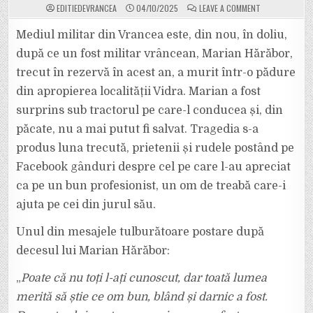
ON
EDITIEDEVRANCEA
04/10/2025
LEAVE A COMMENT
UN
MILITAR
VRÂNCEAN
Mediul militar din Vrancea este, din nou, în doliu,
ÎN
REZERVĂ,
după ce un fost militar vrâncean, Marian Hărăbor,
MARIAN
HĂRĂBOR,
trecut în rezervă în acest an, a murit într-o pădure
A
TRECUT
din apropierea localității Vidra. Marian a fost
LA
CELE
VEȘNICE
surprins sub tractorul pe care-l conducea și, din
DUPĂ
UN
păcate, nu a mai putut fi salvat. Tragedia s-a
ACCIDENT
PRODUS
produs luna trecută, prietenii și rudele postând pe
ÎNTR-
O
Facebook gânduri despre cel pe care l-au apreciat
PĂDURE
DE
LÂNGĂ
ca pe un bun profesionist, un om de treabă care-i
VIDRA
ajuta pe cei din jurul său.
Unul din mesajele tulburătoare postare după
decesul lui Marian Hărăbor:
„
Poate că nu toți l-ați cunoscut, dar toată lumea
merită să știe ce om bun, blând și darnic a fost.