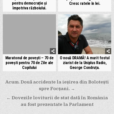
pentru democrație și
Cresc ratele în lei.
împotriva războiului.
Maratonul de povești – 70 de
O nouă DRAMĂ! A murit fostul
povești pentru 70 de Zile ale
ziarist de la Uniplus Radio,
Copilului
George Condruța.
Navigare
Acum. Două accidente la ieșirea din Bolotești
spre Focșani. →
în
← Dovezile loviturii de stat dată în România
articole
au fost prezentate la Parlament