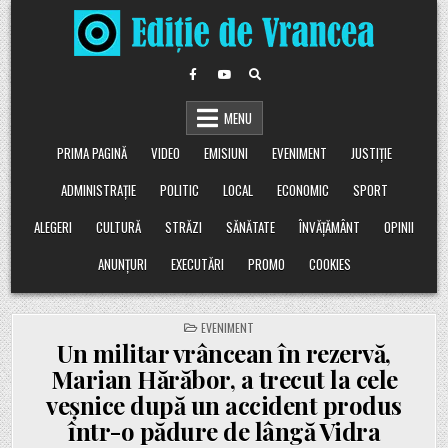
Skip
to
content
MENU
PRIMA PAGINĂ
VIDEO
EMISIUNI
EVENIMENT
JUSTIȚIE
ADMINISTRAȚIE
POLITIC
LOCAL
ECONOMIC
SPORT
ALEGERI
CULTURĂ
STRĂZI
SĂNĂTATE
ÎNVĂȚĂMÂNT
OPINII
ANUNȚURI
EXECUTĂRI
PROMO
COOKIES
POSTED
EVENIMENT
IN
Un militar vrâncean în rezervă,
Marian Hărăbor, a trecut la cele
veșnice după un accident produs
într-o pădure de lângă Vidra