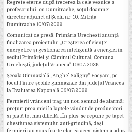
Regrete eterne după trecerea la cele veșnice a
profesorului Ion Dumitrache, soțul doamnei
director adjunct al Școlii nr. 10, Mitrița
Dumitrache
10/07/2026
Comunicat de presă. Primăria Urechești anunță
finalizarea proiectului „Creșterea eficienței
energetice și gestionarea inteligentă a energiei în
sediul Primăriei și Căminul Cultural, Comuna
Urechești, județul Vrancea”
10/07/2026
Școala Gimnazială „Anghel Saligny” Focșani, pe
locul I între școlile gimnaziale din județul Vrancea
la Evaluarea Națională
09/07/2026
Fermierii vrânceni trag un nou semnal de alarmă:
prețuri prea mici la laptele vândut de producători
și piață tot mai dificilă. „În plus, se repune pe tapet
chestiunea sistemului anti-grindină, deși
fermierii au spus foarte clar că acest sistem a adus