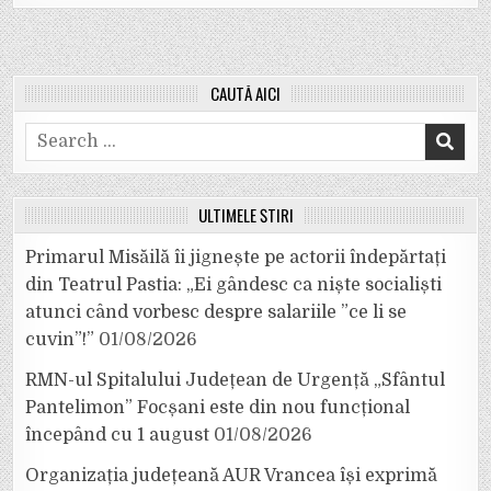
CAUTĂ AICI
Search
for:
ULTIMELE ȘTIRI
Primarul Misăilă îi jignește pe actorii îndepărtați
din Teatrul Pastia: „Ei gândesc ca niște socialiști
atunci când vorbesc despre salariile ”ce li se
cuvin”!”
01/08/2026
RMN-ul Spitalului Județean de Urgență „Sfântul
Pantelimon” Focșani este din nou funcțional
începând cu 1 august
01/08/2026
Organizația județeană AUR Vrancea își exprimă