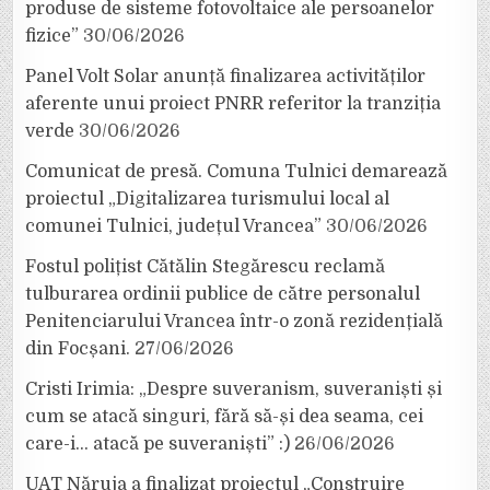
produse de sisteme fotovoltaice ale persoanelor
fizice”
30/06/2026
Panel Volt Solar anunță finalizarea activităților
aferente unui proiect PNRR referitor la tranziția
verde
30/06/2026
Comunicat de presă. Comuna Tulnici demarează
proiectul „Digitalizarea turismului local al
comunei Tulnici, județul Vrancea”
30/06/2026
Fostul polițist Cătălin Stegărescu reclamă
tulburarea ordinii publice de către personalul
Penitenciarului Vrancea într-o zonă rezidențială
din Focșani.
27/06/2026
Cristi Irimia: „Despre suveranism, suveraniști și
cum se atacă singuri, fără să-și dea seama, cei
care-i… atacă pe suveraniști” :)
26/06/2026
UAT Năruja a finalizat proiectul „Construire