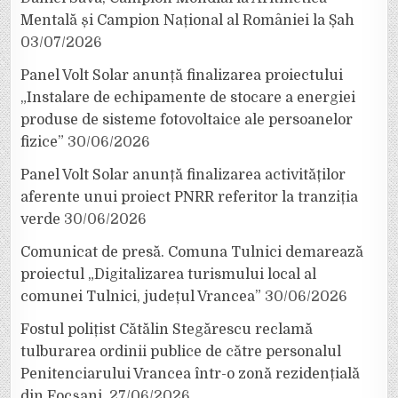
Mentală și Campion Național al României la Șah
03/07/2026
Panel Volt Solar anunță finalizarea proiectului
„Instalare de echipamente de stocare a energiei
produse de sisteme fotovoltaice ale persoanelor
fizice”
30/06/2026
Panel Volt Solar anunță finalizarea activităților
aferente unui proiect PNRR referitor la tranziția
verde
30/06/2026
Comunicat de presă. Comuna Tulnici demarează
proiectul „Digitalizarea turismului local al
comunei Tulnici, județul Vrancea”
30/06/2026
Fostul polițist Cătălin Stegărescu reclamă
tulburarea ordinii publice de către personalul
Penitenciarului Vrancea într-o zonă rezidențială
din Focșani.
27/06/2026