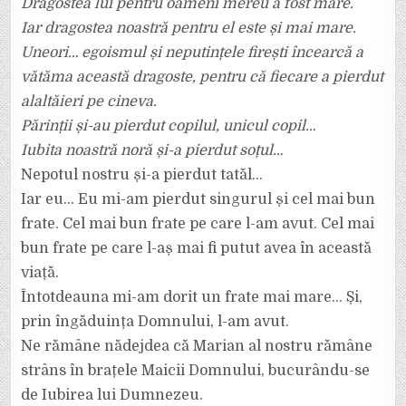
Dragostea lui pentru oameni mereu a fost mare.
Iar dragostea noastră pentru el este și mai mare.
Uneori… egoismul și neputințele firești încearcă a
vătăma această dragoste, pentru că fiecare a pierdut
alaltăieri pe cineva.
Părinții și-au pierdut copilul, unicul copil…
Iubita noastră noră și-a pierdut soțul…
Nepotul nostru și-a pierdut tatăl…
Iar eu… Eu mi-am pierdut singurul și cel mai bun
frate. Cel mai bun frate pe care l-am avut. Cel mai
bun frate pe care l-aș mai fi putut avea în această
viață.
Întotdeauna mi-am dorit un frate mai mare… Și,
prin îngăduința Domnului, l-am avut.
Ne rămâne nădejdea că Marian al nostru rămâne
strâns în brațele Maicii Domnului, bucurându-se
de Iubirea lui Dumnezeu.