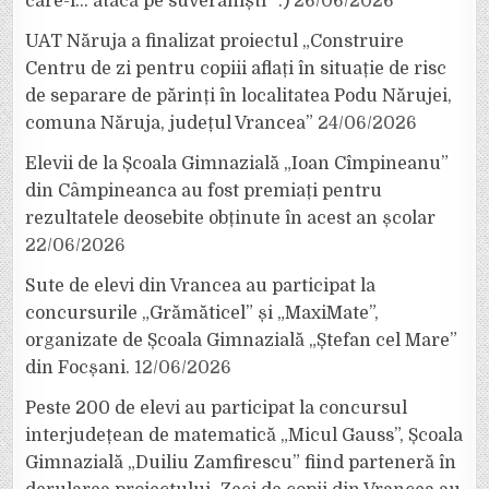
care-i… atacă pe suveraniști” :)
26/06/2026
UAT Năruja a finalizat proiectul „Construire
Centru de zi pentru copiii aflați în situație de risc
de separare de părinți în localitatea Podu Nărujei,
comuna Năruja, județul Vrancea”
24/06/2026
Elevii de la Școala Gimnazială „Ioan Cîmpineanu”
din Câmpineanca au fost premiați pentru
rezultatele deosebite obținute în acest an școlar
22/06/2026
Sute de elevi din Vrancea au participat la
concursurile „Grămăticel” și „MaxiMate”,
organizate de Școala Gimnazială „Ștefan cel Mare”
din Focșani.
12/06/2026
Peste 200 de elevi au participat la concursul
interjudețean de matematică „Micul Gauss”, Școala
Gimnazială „Duiliu Zamfirescu” fiind parteneră în