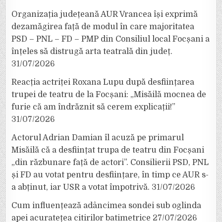
Organizația județeană AUR Vrancea își exprimă
dezamăgirea față de modul în care majoritatea
PSD – PNL – FD – PMP din Consiliul local Focșani a
înțeles să distrugă arta teatrală din județ.
31/07/2026
Reacția actriței Roxana Lupu după desființarea
trupei de teatru de la Focșani: „Misăilă mocnea de
furie că am îndrăznit să cerem explicații!”
31/07/2026
Actorul Adrian Damian îl acuză pe primarul
Misăilă că a desființat trupa de teatru din Focșani
„din răzbunare față de actori”. Consilierii PSD, PNL
și FD au votat pentru desființare, în timp ce AUR s-
a abținut, iar USR a votat împotrivă.
31/07/2026
Cum influențează adâncimea sondei sub oglinda
apei acuratețea citirilor batimetrice
27/07/2026