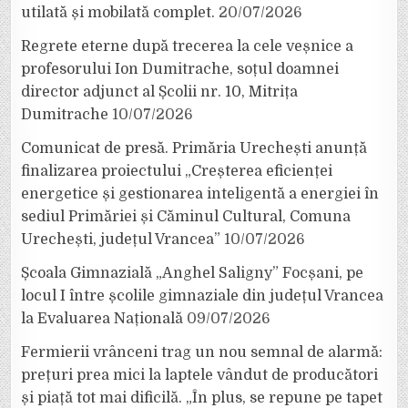
utilată și mobilată complet.
20/07/2026
Regrete eterne după trecerea la cele veșnice a
profesorului Ion Dumitrache, soțul doamnei
director adjunct al Școlii nr. 10, Mitrița
Dumitrache
10/07/2026
Comunicat de presă. Primăria Urechești anunță
finalizarea proiectului „Creșterea eficienței
energetice și gestionarea inteligentă a energiei în
sediul Primăriei și Căminul Cultural, Comuna
Urechești, județul Vrancea”
10/07/2026
Școala Gimnazială „Anghel Saligny” Focșani, pe
locul I între școlile gimnaziale din județul Vrancea
la Evaluarea Națională
09/07/2026
Fermierii vrânceni trag un nou semnal de alarmă:
prețuri prea mici la laptele vândut de producători
și piață tot mai dificilă. „În plus, se repune pe tapet