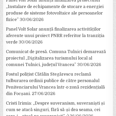
Panel Volt Solar anunță finalizarea proiectului
„Instalare de echipamente de stocare a energiei
produse de sisteme fotovoltaice ale persoanelor
fizice”
30/06/2026
Panel Volt Solar anunță finalizarea activităților
aferente unui proiect PNRR referitor la tranziția
verde
30/06/2026
Comunicat de presă. Comuna Tulnici demarează
proiectul „Digitalizarea turismului local al
comunei Tulnici, județul Vrancea”
30/06/2026
Fostul polițist Cătălin Stegărescu reclamă
tulburarea ordinii publice de către personalul
Penitenciarului Vrancea într-o zonă rezidențială
din Focșani.
27/06/2026
Cristi Irimia: „Despre suveranism, suveraniști și
cum se atacă singuri, fără să-și dea seama, cei