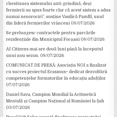
chestiunea sistemului anti-grindină, deși
fermierii au spus foarte clar că acest sistem a adus
numai nenorociri”, susține Vasilică Pamfil, unul
din liderii fermierilor vrânceni
08/07/2026
Se prelungesc contractele pentru parcările
rezidențiale din Municipiul Focșani
08/07/2026
AI Citizens mai are două luni până la începutul
unui nou sezon.
08/07/2026
COMUNICAT DE PRESĂ: Asociația NOI a finalizat
cu succes proiectul Erasmus+ dedicat dezvoltării
competențelor formatorilor în educația adulților
07/07/2026
Daniel Sava, Campion Mondial la Aritmetică
Mentală și Campion Național al României la Șah
03/07/2026