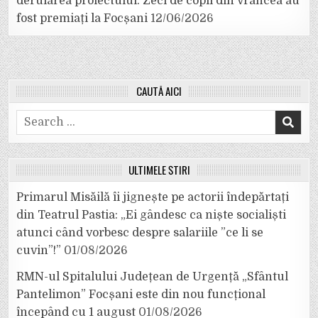
derularea proiectului. Zeci de copii din Vrancea au
fost premiați la Focșani
12/06/2026
CAUTĂ AICI
Search
for:
ULTIMELE ȘTIRI
Primarul Misăilă îi jignește pe actorii îndepărtați
din Teatrul Pastia: „Ei gândesc ca niște socialiști
atunci când vorbesc despre salariile ”ce li se
cuvin”!”
01/08/2026
RMN-ul Spitalului Județean de Urgență „Sfântul
Pantelimon” Focșani este din nou funcțional
începând cu 1 august
01/08/2026