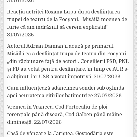
31/07/2026
Reacția actriței Roxana Lupu după desființarea
trupei de teatru de la Focșani: „Misăilă mocnea de
furie că am îndrăznit să cerem explicații!”
31/07/2026
Actorul Adrian Damian îl acuză pe primarul
Misăilă că a desființat trupa de teatru din Focșani
„din răzbunare față de actori”. Consilierii PSD, PNL
și FD au votat pentru desființare, în timp ce AUR s-
a abținut, iar USR a votat împotrivă.
31/07/2026
Cum influențează adâncimea sondei sub oglinda
apei acuratețea citirilor batimetrice
27/07/2026
Vremea în Vrancea. Cod Portocaliu de ploi
torențiale până diseară, Cod Galben până mâine
dimineață.
22/07/2026
Casă de vânzare la Jariștea. Gospodăria este