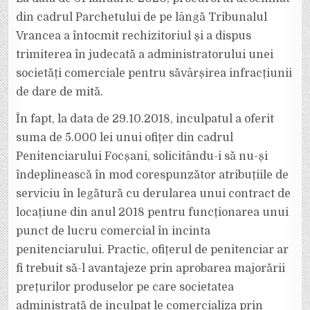
TRIMIS
ÎN
din cadrul Parchetului de pe lângă Tribunalul
JUDECATĂ
PENTRU
Vrancea a întocmit rechizitoriul şi a dispus
DARE
DE
trimiterea în judecată a administratorului unei
MITĂ
societăți comerciale pentru săvârșirea infracțiunii
de dare de mită.
În fapt, la data de 29.10.2018, inculpatul a oferit
suma de 5.000 lei unui ofițer din cadrul
Penitenciarului Focșani, solicitându-i să nu-și
îndeplinească în mod corespunzător atribuțiile de
serviciu în legătură cu derularea unui contract de
locațiune din anul 2018 pentru funcționarea unui
punct de lucru comercial în incinta
penitenciarului. Practic, ofițerul de penitenciar ar
fi trebuit să-l avantajeze prin aprobarea majorării
prețurilor produselor pe care societatea
administrată de inculpat le comercializa prin