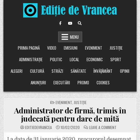
Skip
to
content
MENU
PRIMA PAGINĂ
VIDEO
EMISIUNI
EVENIMENT
JUSTIȚIE
ADMINISTRAȚIE
POLITIC
LOCAL
ECONOMIC
SPORT
ALEGERI
CULTURĂ
STRĂZI
SĂNĂTATE
ÎNVĂȚĂMÂNT
OPINII
ANUNȚURI
EXECUTĂRI
PROMO
COOKIES
POSTED
EVENIMENT
,
JUSTIȚIE
IN
Administrator de firmă, trimis în
judecată pentru dare de mită
ON
EDITIEDEVRANCEA
10/02/2020
LEAVE A COMMENT
ADMINISTRATO
DE
FIRMĂ,
La data de 31 ianuarie 2020, procurorul desemnat