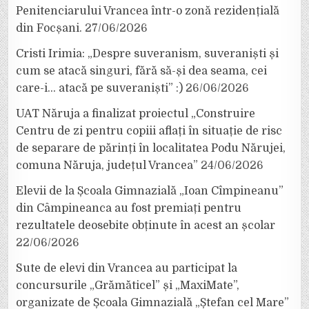
Penitenciarului Vrancea într-o zonă rezidențială
din Focșani.
27/06/2026
Cristi Irimia: „Despre suveranism, suveraniști și
cum se atacă singuri, fără să-și dea seama, cei
care-i… atacă pe suveraniști” :)
26/06/2026
UAT Năruja a finalizat proiectul „Construire
Centru de zi pentru copiii aflați în situație de risc
de separare de părinți în localitatea Podu Nărujei,
comuna Năruja, județul Vrancea”
24/06/2026
Elevii de la Școala Gimnazială „Ioan Cîmpineanu”
din Câmpineanca au fost premiați pentru
rezultatele deosebite obținute în acest an școlar
22/06/2026
Sute de elevi din Vrancea au participat la
concursurile „Grămăticel” și „MaxiMate”,
organizate de Școala Gimnazială „Ștefan cel Mare”