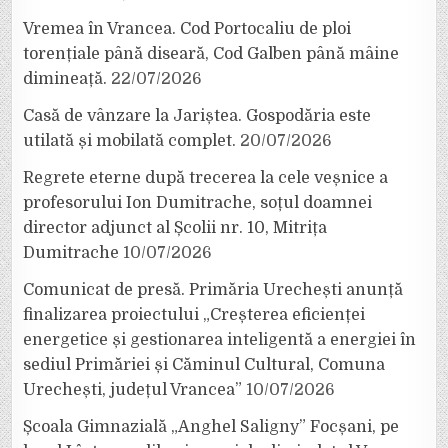
Vremea în Vrancea. Cod Portocaliu de ploi
torențiale până diseară, Cod Galben până mâine
dimineață.
22/07/2026
Casă de vânzare la Jariștea. Gospodăria este
utilată și mobilată complet.
20/07/2026
Regrete eterne după trecerea la cele veșnice a
profesorului Ion Dumitrache, soțul doamnei
director adjunct al Școlii nr. 10, Mitrița
Dumitrache
10/07/2026
Comunicat de presă. Primăria Urechești anunță
finalizarea proiectului „Creșterea eficienței
energetice și gestionarea inteligentă a energiei în
sediul Primăriei și Căminul Cultural, Comuna
Urechești, județul Vrancea”
10/07/2026
Școala Gimnazială „Anghel Saligny” Focșani, pe