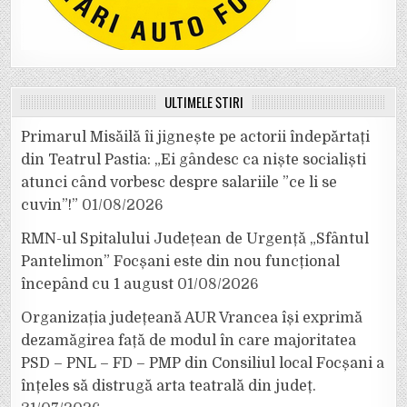
ULTIMELE ȘTIRI
Primarul Misăilă îi jignește pe actorii îndepărtați
din Teatrul Pastia: „Ei gândesc ca niște socialiști
atunci când vorbesc despre salariile ”ce li se
cuvin”!”
01/08/2026
RMN-ul Spitalului Județean de Urgență „Sfântul
Pantelimon” Focșani este din nou funcțional
începând cu 1 august
01/08/2026
Organizația județeană AUR Vrancea își exprimă
dezamăgirea față de modul în care majoritatea
PSD – PNL – FD – PMP din Consiliul local Focșani a
înțeles să distrugă arta teatrală din județ.