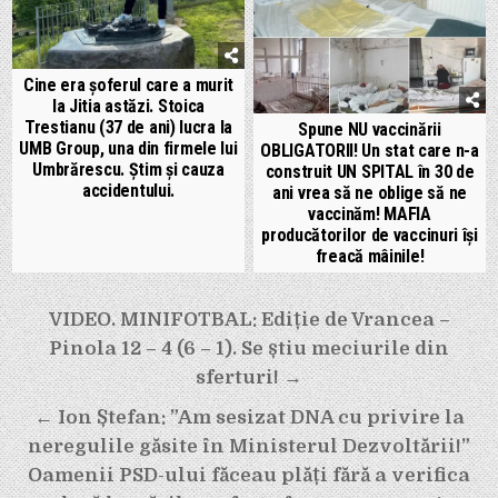
Cine era șoferul care a murit
la Jitia astăzi. Stoica
Trestianu (37 de ani) lucra la
Spune NU vaccinării
UMB Group, una din firmele lui
OBLIGATORII! Un stat care n-a
Umbrărescu. Știm și cauza
construit UN SPITAL în 30 de
accidentului.
ani vrea să ne oblige să ne
vaccinăm! MAFIA
producătorilor de vaccinuri își
freacă mâinile!
Navigare
VIDEO. MINIFOTBAL: Ediție de Vrancea –
în
Pinola 12 – 4 (6 – 1). Se știu meciurile din
articole
sferturi! →
← Ion Ștefan: ”Am sesizat DNA cu privire la
neregulile găsite în Ministerul Dezvoltării!”
Oamenii PSD-ului făceau plăți fără a verifica