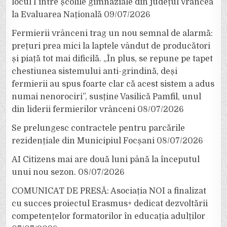
locul I între școlile gimnaziale din județul Vrancea
la Evaluarea Națională
09/07/2026
Fermierii vrânceni trag un nou semnal de alarmă:
prețuri prea mici la laptele vândut de producători
și piață tot mai dificilă. „În plus, se repune pe tapet
chestiunea sistemului anti-grindină, deși
fermierii au spus foarte clar că acest sistem a adus
numai nenorociri”, susține Vasilică Pamfil, unul
din liderii fermierilor vrânceni
08/07/2026
Se prelungesc contractele pentru parcările
rezidențiale din Municipiul Focșani
08/07/2026
AI Citizens mai are două luni până la începutul
unui nou sezon.
08/07/2026
COMUNICAT DE PRESĂ: Asociația NOI a finalizat
cu succes proiectul Erasmus+ dedicat dezvoltării
competențelor formatorilor în educația adulților