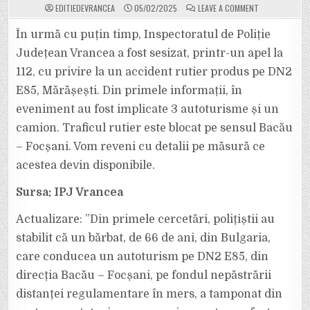
ON
EDITIEDEVRANCEA
05/02/2025
LEAVE A COMMENT
ACUM:
TREI
AUTOTURISME
În urmă cu puțin timp, Inspectoratul de Poliție
ȘI
UN
Județean Vrancea a fost sesizat, printr-un apel la
CAMION
IMPLICATE
112, cu privire la un accident rutier produs pe DN2
ÎNTR-
UN
E85, Mărășești. Din primele informații, în
ACCIDENT
LA
MĂRĂȘEȘTI.
eveniment au fost implicate 3 autoturisme și un
TRAFIC
BLOCAT
camion. Traficul rutier este blocat pe sensul Bacău
PE
SENSUL
– Focșani. Vom reveni cu detalii pe măsură ce
BACĂU
–
acestea devin disponibile.
FOCȘANI.
Sursa: IPJ Vrancea
Actualizare: ”Din primele cercetări, polițiștii au
stabilit că un bărbat, de 66 de ani, din Bulgaria,
care conducea un autoturism pe DN2 E85, din
direcția Bacău – Focșani, pe fondul nepăstrării
distanței regulamentare în mers, a tamponat din