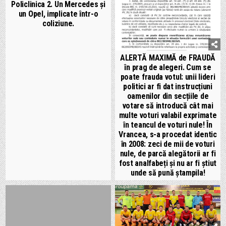
Policlinica 2. Un Mercedes și
un Opel, implicate într-o
coliziune.
ALERTĂ MAXIMĂ de FRAUDĂ
în prag de alegeri. Cum se
poate frauda votul: unii lideri
politici ar fi dat instrucțiuni
oamenilor din secțiile de
votare să introducă cât mai
multe voturi valabil exprimate
în teancul de voturi nule! În
Vrancea, s-a procedat identic
în 2008: zeci de mii de voturi
nule, de parcă alegătorii ar fi
fost analfabeți și nu ar fi știut
unde să pună ștampila!