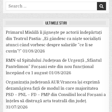
Search
for:
ULTIMELE ȘTIRI
Primarul Misăilă îi jignește pe actorii îndepărtați
din Teatrul Pastia: „Ei gândesc ca niște socialiști
atunci când vorbesc despre salariile ”ce li se
cuvin”!”
01/08/2026
RMN-ul Spitalului Județean de Urgență „Sfântul
Pantelimon” Focșani este din nou funcțional
începând cu 1 august
01/08/2026
Organizația județeană AUR Vrancea își exprimă
dezamăgirea față de modul în care majoritatea
PSD – PNL – FD – PMP din Consiliul local Focșani a
înțeles să distrugă arta teatrală din județ.
31/07/2026