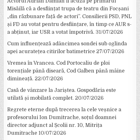
Actorul Adrian Damian îl acuză pe primarul
Misăilă că a desființat trupa de teatru din Focșani
„din răzbunare față de actori”. Consilierii PSD, PNL
și FD au votat pentru desființare, în timp ce AUR s-
a abținut, iar USR a votat împotrivă.
31/07/2026
Cum influențează adâncimea sondei sub oglinda
apei acuratețea citirilor batimetrice
27/07/2026
Vremea în Vrancea. Cod Portocaliu de ploi
torențiale până diseară, Cod Galben până mâine
dimineață.
22/07/2026
Casă de vânzare la Jariștea. Gospodăria este
utilată și mobilată complet.
20/07/2026
Regrete eterne după trecerea la cele veșnice a
profesorului Ion Dumitrache, soțul doamnei
director adjunct al Școlii nr. 10, Mitrița
Dumitrache
10/07/2026