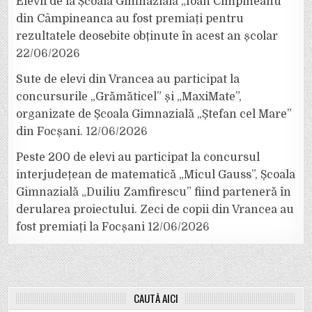
Elevii de la Școala Gimnazială „Ioan Cîmpineanu”
din Câmpineanca au fost premiați pentru
rezultatele deosebite obținute în acest an școlar
22/06/2026
Sute de elevi din Vrancea au participat la
concursurile „Grămăticel” și „MaxiMate”,
organizate de Școala Gimnazială „Ștefan cel Mare”
din Focșani.
12/06/2026
Peste 200 de elevi au participat la concursul
interjudețean de matematică „Micul Gauss”, Școala
Gimnazială „Duiliu Zamfirescu” fiind parteneră în
derularea proiectului. Zeci de copii din Vrancea au
fost premiați la Focșani
12/06/2026
CAUTĂ AICI