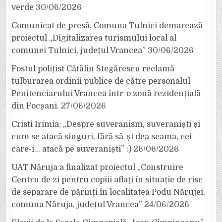
verde
30/06/2026
Comunicat de presă. Comuna Tulnici demarează
proiectul „Digitalizarea turismului local al
comunei Tulnici, județul Vrancea”
30/06/2026
Fostul polițist Cătălin Stegărescu reclamă
tulburarea ordinii publice de către personalul
Penitenciarului Vrancea într-o zonă rezidențială
din Focșani.
27/06/2026
Cristi Irimia: „Despre suveranism, suveraniști și
cum se atacă singuri, fără să-și dea seama, cei
care-i… atacă pe suveraniști” :)
26/06/2026
UAT Năruja a finalizat proiectul „Construire
Centru de zi pentru copiii aflați în situație de risc
de separare de părinți în localitatea Podu Nărujei,
comuna Năruja, județul Vrancea”
24/06/2026