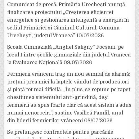
Comunicat de presă. Primăria Urechești anunță
finalizarea proiectului „Creșterea eficienței
energetice și gestionarea inteligentă a energiei în
sediul Primăriei și Căminul Cultural, Comuna
Urechești, județul Vrancea”
10/07/2026
Școala Gimnazială „Anghel Saligny” Focșani, pe
locul I între școlile gimnaziale din județul Vrancea
la Evaluarea Națională
09/07/2026
Fermierii vrânceni trag un nou semnal de alarmă:
prețuri prea mici la laptele vândut de producători
și piață tot mai dificilă. „În plus, se repune pe tapet
chestiunea sistemului anti-grindină, deși
fermierii au spus foarte clar că acest sistem a adus
numai nenorociri”, susține Vasilică Pamfil, unul
din liderii fermierilor vrânceni
08/07/2026
Se prelungesc contractele pentru parcările