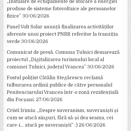
„Instalare de echipamente de stocare a energiei
produse de sisteme fotovoltaice ale persoanelor
fizice”
30/06/2026
Panel Volt Solar anunță finalizarea activităților
aferente unui proiect PNRR referitor la tranziția
verde
30/06/2026
Comunicat de presă. Comuna Tulnici demarează
proiectul „Digitalizarea turismului local al
comunei Tulnici, județul Vrancea”
30/06/2026
Fostul polițist Cătălin Stegărescu reclamă
tulburarea ordinii publice de către personalul
Penitenciarului Vrancea într-o zonă rezidențială
din Focșani.
27/06/2026
Cristi Irimia: „Despre suveranism, suveraniști și
cum se atacă singuri, fără să-și dea seama, cei
care-i… atacă pe suveraniști” :)
26/06/2026