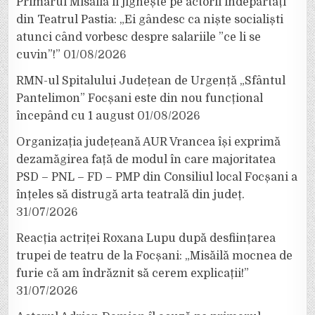
Primarul Misăilă îi jignește pe actorii îndepărtați
din Teatrul Pastia: „Ei gândesc ca niște socialiști
atunci când vorbesc despre salariile ”ce li se
cuvin”!”
01/08/2026
RMN-ul Spitalului Județean de Urgență „Sfântul
Pantelimon” Focșani este din nou funcțional
începând cu 1 august
01/08/2026
Organizația județeană AUR Vrancea își exprimă
dezamăgirea față de modul în care majoritatea
PSD – PNL – FD – PMP din Consiliul local Focșani a
înțeles să distrugă arta teatrală din județ.
31/07/2026
Reacția actriței Roxana Lupu după desființarea
trupei de teatru de la Focșani: „Misăilă mocnea de
furie că am îndrăznit să cerem explicații!”
31/07/2026