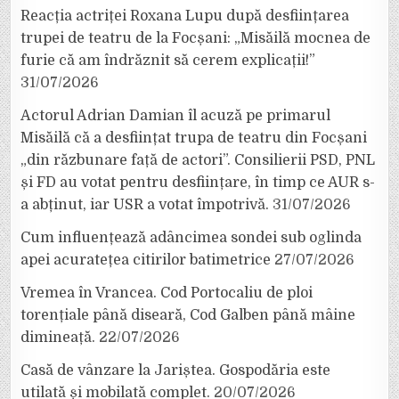
Reacția actriței Roxana Lupu după desființarea
trupei de teatru de la Focșani: „Misăilă mocnea de
furie că am îndrăznit să cerem explicații!”
31/07/2026
Actorul Adrian Damian îl acuză pe primarul
Misăilă că a desființat trupa de teatru din Focșani
„din răzbunare față de actori”. Consilierii PSD, PNL
și FD au votat pentru desființare, în timp ce AUR s-
a abținut, iar USR a votat împotrivă.
31/07/2026
Cum influențează adâncimea sondei sub oglinda
apei acuratețea citirilor batimetrice
27/07/2026
Vremea în Vrancea. Cod Portocaliu de ploi
torențiale până diseară, Cod Galben până mâine
dimineață.
22/07/2026
Casă de vânzare la Jariștea. Gospodăria este
utilată și mobilată complet.
20/07/2026