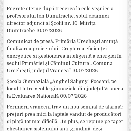
Regrete eterne după trecerea la cele veșnice a
profesorului Ion Dumitrache, soțul doamnei
director adjunct al Școlii nr. 10, Mitrița
Dumitrache
10/07/2026
Comunicat de presă. Primăria Urechești anunță
finalizarea proiectului „Creșterea eficienței
energetice și gestionarea inteligentă a energiei în
sediul Primăriei și Căminul Cultural, Comuna
Urechești, județul Vrancea”
10/07/2026
Școala Gimnazială „Anghel Saligny” Focșani, pe
locul I între școlile gimnaziale din județul Vrancea
la Evaluarea Națională
09/07/2026
Fermierii vrânceni trag un nou semnal de alarmă:
prețuri prea mici la laptele vândut de producători
și piață tot mai dificilă. „În plus, se repune pe tapet
chestiunea sistemului anti-grindină, deși