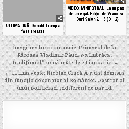
VIDEO: MINIFOTBAL. La un pas
de un egal. Ediție de Vrancea
– Bari Salon 2 – 3 (0 – 2)
ULTIMA ORĂ: Donald Trump a
fost arestat!
Navigare
Imaginea lunii ianuarie. Primarul de la
în
Răcoasa, Vladimir Păun, s-a îmbrăcat
articole
„tradițional” românește de 24 ianuarie. →
← Ultima veste: Nicolae Ciucă și-a dat demisia
din funcția de senator al României. Gest rar al
unui politician, indiferent de partid.