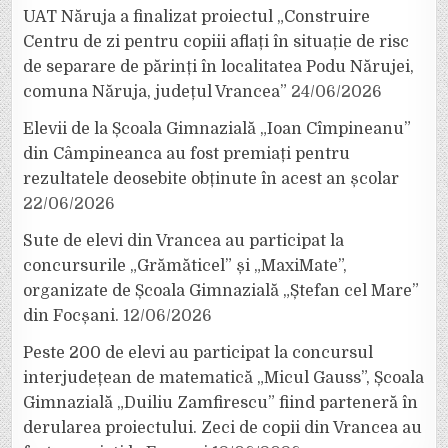
UAT Năruja a finalizat proiectul „Construire
Centru de zi pentru copiii aflați în situație de risc
de separare de părinți în localitatea Podu Nărujei,
comuna Năruja, județul Vrancea”
24/06/2026
Elevii de la Școala Gimnazială „Ioan Cîmpineanu”
din Câmpineanca au fost premiați pentru
rezultatele deosebite obținute în acest an școlar
22/06/2026
Sute de elevi din Vrancea au participat la
concursurile „Grămăticel” și „MaxiMate”,
organizate de Școala Gimnazială „Ștefan cel Mare”
din Focșani.
12/06/2026
Peste 200 de elevi au participat la concursul
interjudețean de matematică „Micul Gauss”, Școala
Gimnazială „Duiliu Zamfirescu” fiind parteneră în
derularea proiectului. Zeci de copii din Vrancea au