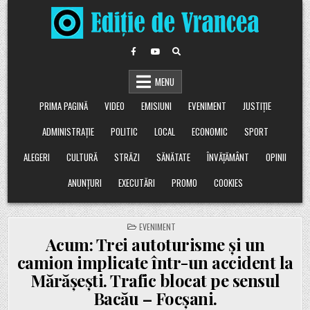
Skip
to
content
MENU
PRIMA PAGINĂ
VIDEO
EMISIUNI
EVENIMENT
JUSTIȚIE
ADMINISTRAȚIE
POLITIC
LOCAL
ECONOMIC
SPORT
ALEGERI
CULTURĂ
STRĂZI
SĂNĂTATE
ÎNVĂȚĂMÂNT
OPINII
ANUNȚURI
EXECUTĂRI
PROMO
COOKIES
POSTED
EVENIMENT
IN
Acum: Trei autoturisme și un
camion implicate într-un accident la
Mărășești. Trafic blocat pe sensul
Bacău – Focșani.