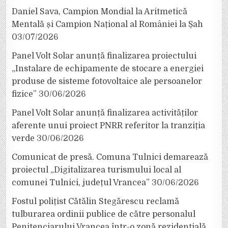
Daniel Sava, Campion Mondial la Aritmetică
Mentală și Campion Național al României la Șah
03/07/2026
Panel Volt Solar anunță finalizarea proiectului
„Instalare de echipamente de stocare a energiei
produse de sisteme fotovoltaice ale persoanelor
fizice”
30/06/2026
Panel Volt Solar anunță finalizarea activităților
aferente unui proiect PNRR referitor la tranziția
verde
30/06/2026
Comunicat de presă. Comuna Tulnici demarează
proiectul „Digitalizarea turismului local al
comunei Tulnici, județul Vrancea”
30/06/2026
Fostul polițist Cătălin Stegărescu reclamă
tulburarea ordinii publice de către personalul
Penitenciarului Vrancea într-o zonă rezidențială