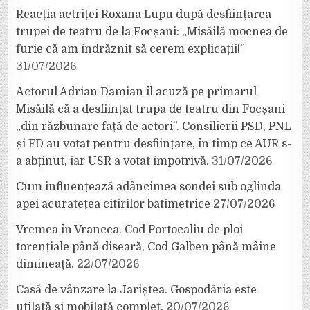
Reacția actriței Roxana Lupu după desființarea
trupei de teatru de la Focșani: „Misăilă mocnea de
furie că am îndrăznit să cerem explicații!”
31/07/2026
Actorul Adrian Damian îl acuză pe primarul
Misăilă că a desființat trupa de teatru din Focșani
„din răzbunare față de actori”. Consilierii PSD, PNL
și FD au votat pentru desființare, în timp ce AUR s-
a abținut, iar USR a votat împotrivă.
31/07/2026
Cum influențează adâncimea sondei sub oglinda
apei acuratețea citirilor batimetrice
27/07/2026
Vremea în Vrancea. Cod Portocaliu de ploi
torențiale până diseară, Cod Galben până mâine
dimineață.
22/07/2026
Casă de vânzare la Jariștea. Gospodăria este
utilată și mobilată complet.
20/07/2026