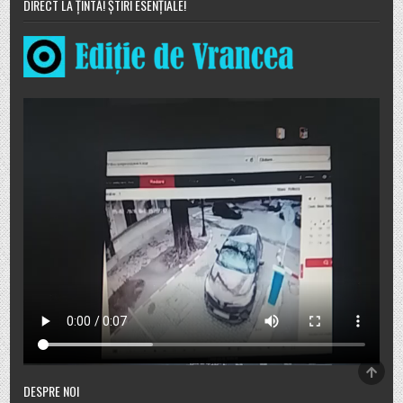
DIRECT LA ȚINTĂ! ȘTIRI ESENȚIALE!
SCRO
TO
DESPRE NOI
TOP