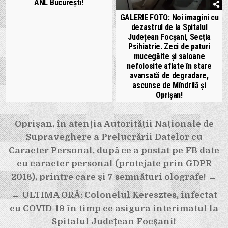
ANL București!
GALERIE FOTO: Noi imagini cu
dezastrul de la Spitalul
Județean Focșani, Secția
Psihiatrie. Zeci de paturi
mucegăite și saloane
nefolosite aflate în stare
avansată de degradare,
ascunse de Mîndrilă și
Oprișan!
Navigare
Oprișan, în atenția Autorității Naționale de
Supraveghere a Prelucrării Datelor cu
în
Caracter Personal, după ce a postat pe FB date
articole
cu caracter personal (protejate prin GDPR
2016), printre care și 7 semnături olografe! →
← ULTIMA ORĂ: Colonelul Keresztes, infectat
cu COVID-19 în timp ce asigura interimatul la
Spitalul Județean Focșani!