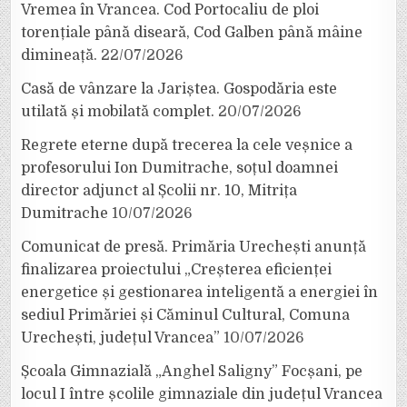
Vremea în Vrancea. Cod Portocaliu de ploi
torențiale până diseară, Cod Galben până mâine
dimineață.
22/07/2026
Casă de vânzare la Jariștea. Gospodăria este
utilată și mobilată complet.
20/07/2026
Regrete eterne după trecerea la cele veșnice a
profesorului Ion Dumitrache, soțul doamnei
director adjunct al Școlii nr. 10, Mitrița
Dumitrache
10/07/2026
Comunicat de presă. Primăria Urechești anunță
finalizarea proiectului „Creșterea eficienței
energetice și gestionarea inteligentă a energiei în
sediul Primăriei și Căminul Cultural, Comuna
Urechești, județul Vrancea”
10/07/2026
Școala Gimnazială „Anghel Saligny” Focșani, pe
locul I între școlile gimnaziale din județul Vrancea