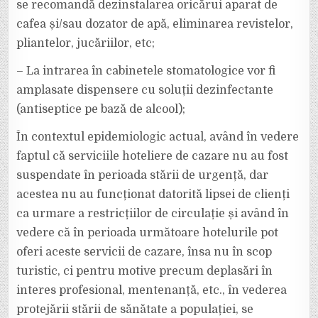
se recomandă dezinstalarea oricărui aparat de
cafea și/sau dozator de apă, eliminarea revistelor,
pliantelor, jucăriilor, etc;
– La intrarea în cabinetele stomatologice vor fi
amplasate dispensere cu soluții dezinfectante
(antiseptice pe bază de alcool);
În contextul epidemiologic actual, având în vedere
faptul că serviciile hoteliere de cazare nu au fost
suspendate în perioada stării de urgență, dar
acestea nu au funcționat datorită lipsei de clienți
ca urmare a restricțiilor de circulație și având în
vedere că în perioada următoare hotelurile pot
oferi aceste servicii de cazare, însa nu în scop
turistic, ci pentru motive precum deplasări în
interes profesional, mentenanță, etc., în vederea
protejării stării de sănătate a populației, se