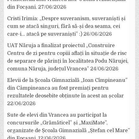
din Focșani.
27/06/2026
Cristi Irimia: „Despre suveranism, suveraniști și
cum se atacă singuri, fără să-și dea seama, cei
care-i… atacă pe suveraniști” :)
26/06/2026
UAT Năruja a finalizat proiectul „Construire
Centru de zi pentru copiii aflați în situație de risc
de separare de părinți în localitatea Podu Nărujei,
comuna Năruja, județul Vrancea”
24/06/2026
Elevii de la Școala Gimnazială „Ioan Cîmpineanu”
din Câmpineanca au fost premiați pentru
rezultatele deosebite obținute în acest an școlar
22/06/2026
Sute de elevi din Vrancea au participat la
concursurile „Grămăticel” și „MaxiMate”,
organizate de Școala Gimnazială „Ștefan cel Mare”
din Focșani.
12/06/2026