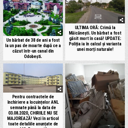
ULTIMA ORĂ: Crimă la
Măicănești. Un bărbat a fost
găsit mort în casă! UPDATE:
Un bărbat de 38 de ani a fost
Poliția ia în calcul și varianta
la un pas de moarte după ce a
unei morți naturale!
căzut într-un canal din
Odobești.
Pentru contractele de
închiriere a locuințelor ANL
semnate până la data de
03.08.2020, CHIRIILE NU SE
MAJOREAZĂ! Vezi în articol
toate detaliile anunțate de