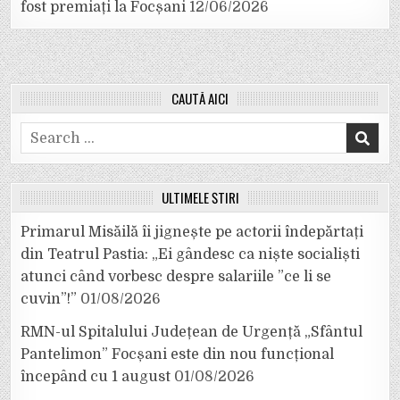
fost premiați la Focșani
12/06/2026
CAUTĂ AICI
Search
for:
ULTIMELE ȘTIRI
Primarul Misăilă îi jignește pe actorii îndepărtați
din Teatrul Pastia: „Ei gândesc ca niște socialiști
atunci când vorbesc despre salariile ”ce li se
cuvin”!”
01/08/2026
RMN-ul Spitalului Județean de Urgență „Sfântul
Pantelimon” Focșani este din nou funcțional
începând cu 1 august
01/08/2026