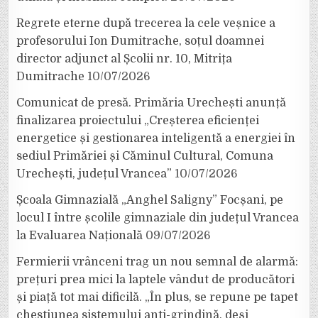
Regrete eterne după trecerea la cele veșnice a
profesorului Ion Dumitrache, soțul doamnei
director adjunct al Școlii nr. 10, Mitrița
Dumitrache
10/07/2026
Comunicat de presă. Primăria Urechești anunță
finalizarea proiectului „Creșterea eficienței
energetice și gestionarea inteligentă a energiei în
sediul Primăriei și Căminul Cultural, Comuna
Urechești, județul Vrancea”
10/07/2026
Școala Gimnazială „Anghel Saligny” Focșani, pe
locul I între școlile gimnaziale din județul Vrancea
la Evaluarea Națională
09/07/2026
Fermierii vrânceni trag un nou semnal de alarmă:
prețuri prea mici la laptele vândut de producători
și piață tot mai dificilă. „În plus, se repune pe tapet
chestiunea sistemului anti-grindină, deși