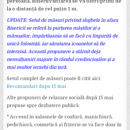
persoană. Binecuvântarea se va oferi/primi de
la o distanță de cel puțin 1 m
.
UPDATE: Setul de măsuri privind slujbele în afara
Bisericii se referă la purtarea măștilor și a
mănușilor, împărtășania să se facă cu linguriță de
unică folosință, iar sărutarea icoanelor să fie
interzisă. Această propunere a stârnit deja
nemulțumiri majore în rândul credincioșilor și a
mai multor ierarhi din țară.
Setul complet de măsuri poate fi citit aici:
Recomandari dupa 15 mai
Alte propuneri de relaxare socială după 15 mai,
propuse spre dezbatere publică:
* Accesul în saloanele de coafură, manichiură,
pedichiură, cosmetică și frizerie se va face doar în