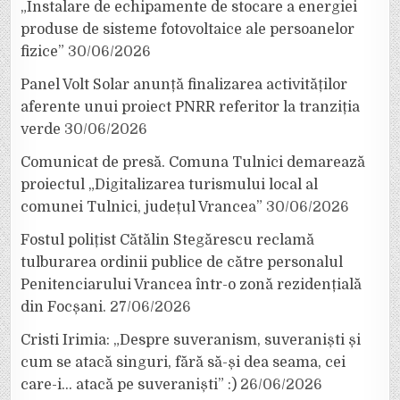
„Instalare de echipamente de stocare a energiei
produse de sisteme fotovoltaice ale persoanelor
fizice”
30/06/2026
Panel Volt Solar anunță finalizarea activităților
aferente unui proiect PNRR referitor la tranziția
verde
30/06/2026
Comunicat de presă. Comuna Tulnici demarează
proiectul „Digitalizarea turismului local al
comunei Tulnici, județul Vrancea”
30/06/2026
Fostul polițist Cătălin Stegărescu reclamă
tulburarea ordinii publice de către personalul
Penitenciarului Vrancea într-o zonă rezidențială
din Focșani.
27/06/2026
Cristi Irimia: „Despre suveranism, suveraniști și
cum se atacă singuri, fără să-și dea seama, cei
care-i… atacă pe suveraniști” :)
26/06/2026