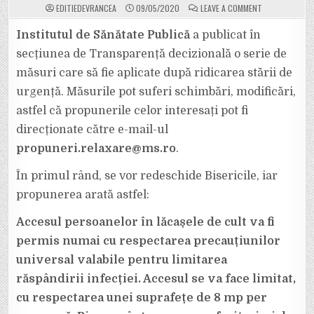
ON
EDITIEDEVRANCEA
09/05/2020
LEAVE A COMMENT
ULTIMA
ORĂ:
SE
Institutul de Sănătate Publică
a publicat în
REDESCHID
BISERICILE.
secțiunea de Transparență decizională o serie de
VEZI
MĂSURILE
măsuri care să fie aplicate după ridicarea stării de
PROPUSE
DE
urgență. Măsurile pot suferi schimbări, modificări,
INSTITUTUL
DE
SĂNĂTATE
astfel că propunerile celor interesați pot fi
PUBLICĂ,
DIN
direcționate către e-mail-ul
CADRUL
MINISTERULUI
propuneri.relaxare@ms.ro
.
SĂNĂTĂȚII!
În primul rând, se vor redeschide Bisericile, iar
propunerea arată astfel:
Accesul persoanelor în lăcașele de cult va fi
permis numai cu respectarea precauțiunilor
universal valabile pentru limitarea
răspândirii infecției. Accesul se va face limitat,
cu respectarea unei suprafețe de 8 mp per