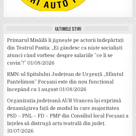
ULTIMELE ȘTIRI
Primarul Misăilă îi jignește pe actorii îndepărtați
din Teatrul Pastia: „Ei gândesc ca niște socialiști
atunci când vorbesc despre salariile ”ce li se
cuvin”!”
01/08/2026
RMN-ul Spitalului Județean de Urgență „Sfântul
Pantelimon” Focșani este din nou funcțional
începând cu 1 august
01/08/2026
Organizația județeană AUR Vrancea își exprimă
dezamăgirea față de modul în care majoritatea
PSD – PNL – FD – PMP din Consiliul local Focșani a
înțeles să distrugă arta teatrală din județ.
31/07/2026