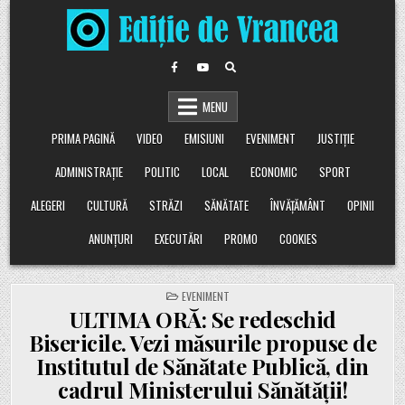
Skip
to
content
MENU
PRIMA PAGINĂ
VIDEO
EMISIUNI
EVENIMENT
JUSTIȚIE
ADMINISTRAȚIE
POLITIC
LOCAL
ECONOMIC
SPORT
ALEGERI
CULTURĂ
STRĂZI
SĂNĂTATE
ÎNVĂȚĂMÂNT
OPINII
ANUNȚURI
EXECUTĂRI
PROMO
COOKIES
POSTED
EVENIMENT
IN
ULTIMA ORĂ: Se redeschid
Bisericile. Vezi măsurile propuse de
Institutul de Sănătate Publică, din
cadrul Ministerului Sănătății!