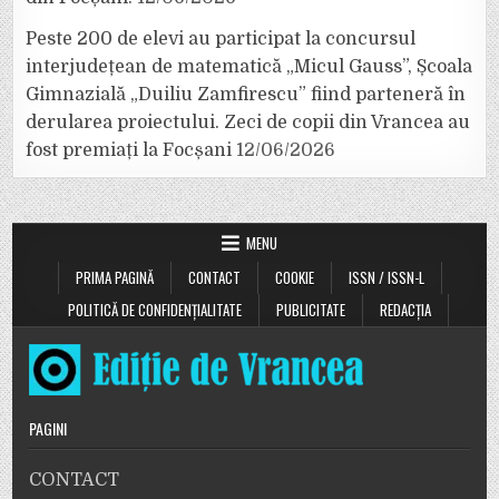
Peste 200 de elevi au participat la concursul
interjudețean de matematică „Micul Gauss”, Școala
Gimnazială „Duiliu Zamfirescu” fiind parteneră în
derularea proiectului. Zeci de copii din Vrancea au
fost premiați la Focșani
12/06/2026
MENU
PRIMA PAGINĂ
CONTACT
COOKIE
ISSN / ISSN-L
POLITICĂ DE CONFIDENȚIALITATE
PUBLICITATE
REDACȚIA
PAGINI
CONTACT