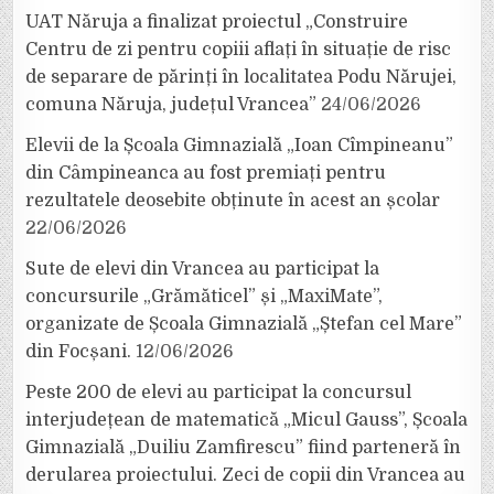
UAT Năruja a finalizat proiectul „Construire
Centru de zi pentru copiii aflați în situație de risc
de separare de părinți în localitatea Podu Nărujei,
comuna Năruja, județul Vrancea”
24/06/2026
Elevii de la Școala Gimnazială „Ioan Cîmpineanu”
din Câmpineanca au fost premiați pentru
rezultatele deosebite obținute în acest an școlar
22/06/2026
Sute de elevi din Vrancea au participat la
concursurile „Grămăticel” și „MaxiMate”,
organizate de Școala Gimnazială „Ștefan cel Mare”
din Focșani.
12/06/2026
Peste 200 de elevi au participat la concursul
interjudețean de matematică „Micul Gauss”, Școala
Gimnazială „Duiliu Zamfirescu” fiind parteneră în
derularea proiectului. Zeci de copii din Vrancea au