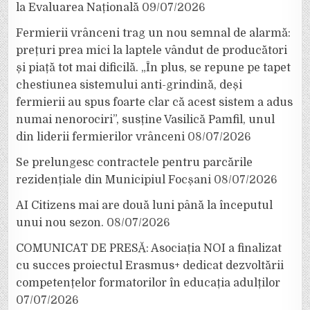
la Evaluarea Națională
09/07/2026
Fermierii vrânceni trag un nou semnal de alarmă:
prețuri prea mici la laptele vândut de producători
și piață tot mai dificilă. „În plus, se repune pe tapet
chestiunea sistemului anti-grindină, deși
fermierii au spus foarte clar că acest sistem a adus
numai nenorociri”, susține Vasilică Pamfil, unul
din liderii fermierilor vrânceni
08/07/2026
Se prelungesc contractele pentru parcările
rezidențiale din Municipiul Focșani
08/07/2026
AI Citizens mai are două luni până la începutul
unui nou sezon.
08/07/2026
COMUNICAT DE PRESĂ: Asociația NOI a finalizat
cu succes proiectul Erasmus+ dedicat dezvoltării
competențelor formatorilor în educația adulților
07/07/2026