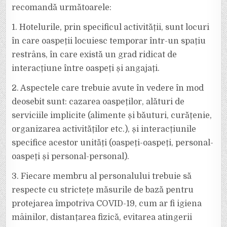
recomandă următoarele:
1. Hotelurile, prin specificul activității, sunt locuri
în care oaspeții locuiesc temporar într-un spațiu
restrâns, în care există un grad ridicat de
interacțiune între oaspeți și angajați.
2. Aspectele care trebuie avute în vedere în mod
deosebit sunt: cazarea oaspeților, alături de
serviciile implicite (alimente și băuturi, curățenie,
organizarea activităților etc.), și interacțiunile
specifice acestor unități (oaspeți-oaspeți, personal-
oaspeți și personal-personal).
3. Fiecare membru al personalului trebuie să
respecte cu strictețe măsurile de bază pentru
protejarea împotriva COVID-19, cum ar fi igiena
mâinilor, distanțarea fizică, evitarea atingerii