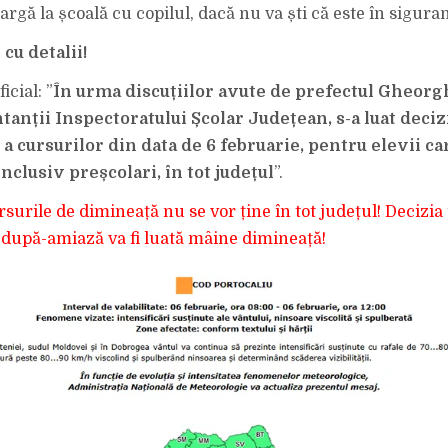
ANUNȚAT
gă la școală cu copilul, dacă nu va ști că este în siguran
OFICIAL!
cu detalii!
cial: ”
În urma discuțiilor avute de prefectul Gheorg
tanții Inspectoratului Școlar Județean, s-a luat deciz
a cursurilor din data de 6 februarie, pentru elevii ca
nclusiv preșcolari, în tot județul
”.
urile de dimineață nu se vor ține în tot județul! Decizia
 după-amiază va fi luată mâine dimineață!