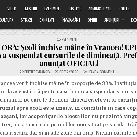
Ă
VIDEO
EMISIUNI
EVENIMENT
JUSTIȚIE
ADMINISTRAȚIE
POLITIC
CULTURĂ
STRĂZI
SĂNĂTATE
ÎNVĂȚĂMÂNT
OPINII
ANUNȚURI
EXE
POSTED
EVENIMENT
IN
ORĂ: Școli închise mâine în Vrancea! UP
 a suspendat cursurile de dimineață. Pref
anunțat OFICIAL!
ON
EDITIEDEVRANCEA
05/02/2020
LEAVE A COMMENT
ULTIMA
ORĂ:
ȘCOLI
rancea vor fi închise mâine în proporție de 99%. Instituți
ÎNCHISE
MÂINE
ri la această oră pentru a se încerca suspendarea cursur
ÎN
VRANCEA!
rmațiilor pe care le deținem.
Riscul ca elevii și părinții
UPDATE:
IȘJ
rumul spre școli este imens, în condițiile în care cop
VRANCEA
A
SUSPENDAT
ocșani, iar acoperișurile blocurilor nu prezintă sing
CURSURILE
DE
 întregi de acoperiș de pe un bloc nou situat pe strada Brăil
DIMINEAȚĂ.
PREFECTURA
eastă seară, dar și în alte zone din oraș. Niciun părinte n
A