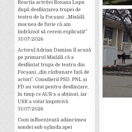
Reacția actriței Roxana Lupu
după desființarea trupei de
teatru de la Focșani: „Misăilă
mocnea de furie că am
îndrăznit să cerem explicații!”
31/07/2026
Actorul Adrian Damian îl acuză
pe primarul Misăilă că a
desființat trupa de teatru din
Focșani „din răzbunare față de
actori”. Consilierii PSD, PNL și
FD au votat pentru desființare,
în timp ce AUR s-a abținut, iar
USR a votat împotrivă.
31/07/2026
Cum influențează adâncimea
sondei sub oglinda apei