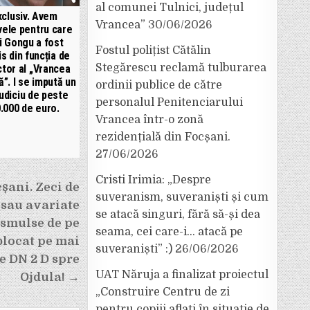
al comunei Tulnici, județul
xclusiv. Avem
Vrancea”
30/06/2026
vele pentru care
i Gongu a fost
Fostul polițist Cătălin
s din funcția de
Stegărescu reclamă tulburarea
ctor al „Vrancea
ă”. I se impută un
ordinii publice de către
udiciu de peste
personalul Penitenciarului
.000 de euro.
Vrancea într-o zonă
rezidențială din Focșani.
27/06/2026
Cristi Irimia: „Despre
șani. Zeci de
suveranism, suveraniști și cum
 sau avariate
se atacă singuri, fără să-și dea
 smulse de pe
seama, cei care-i… atacă pe
 blocat pe mai
suveraniști” :)
26/06/2026
pe DN 2 D spre
UAT Năruja a finalizat proiectul
Ojdula! →
„Construire Centru de zi
pentru copiii aflați în situație de