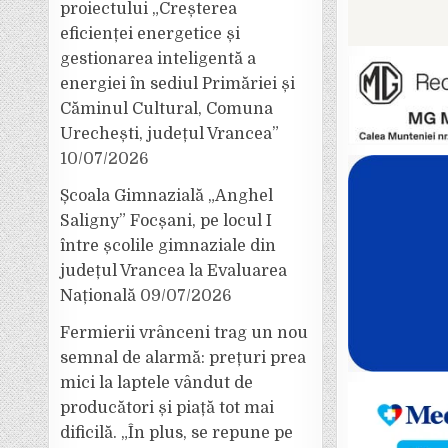
proiectului „Creșterea
eficienței energetice și
gestionarea inteligentă a
energiei în sediul Primăriei și
Căminul Cultural, Comuna
Urechești, județul Vrancea”
10/07/2026
Școala Gimnazială „Anghel
Saligny” Focșani, pe locul I
între școlile gimnaziale din
județul Vrancea la Evaluarea
Națională
09/07/2026
Fermierii vrânceni trag un nou
semnal de alarmă: prețuri prea
mici la laptele vândut de
producători și piață tot mai
dificilă. „În plus, se repune pe