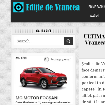
Skip
PRIMA PAGIN
to
content
ALEGERI
CAUTĂ AICI
ULTIMA 
Search
Vrancea
for:
Școlile din V
face demersu
conform info
pericol în d
capete” în F
altfel, plăci
de vânt în ac