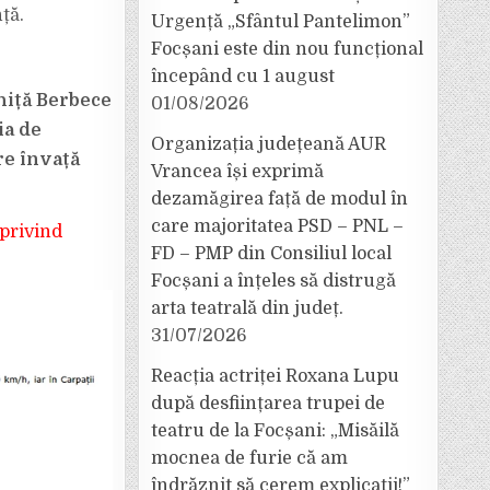
ță.
Urgență „Sfântul Pantelimon”
Focșani este din nou funcțional
începând cu 1 august
hiță Berbece
01/08/2026
ia de
Organizația județeană AUR
re învață
Vrancea își exprimă
dezamăgirea față de modul în
care majoritatea PSD – PNL –
 privind
FD – PMP din Consiliul local
Focșani a înțeles să distrugă
arta teatrală din județ.
31/07/2026
Reacția actriței Roxana Lupu
după desființarea trupei de
teatru de la Focșani: „Misăilă
mocnea de furie că am
îndrăznit să cerem explicații!”