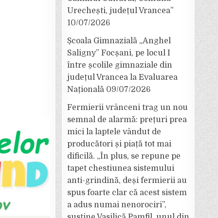
Urechești, județul Vrancea”
10/07/2026
Școala Gimnazială „Anghel
Saligny” Focșani, pe locul I
între școlile gimnaziale din
județul Vrancea la Evaluarea
Națională
09/07/2026
Fermierii vrânceni trag un nou
semnal de alarmă: prețuri prea
mici la laptele vândut de
producători și piață tot mai
dificilă. „În plus, se repune pe
tapet chestiunea sistemului
anti-grindină, deși fermierii au
spus foarte clar că acest sistem
a adus numai nenorociri”,
susține Vasilică Pamfil, unul din