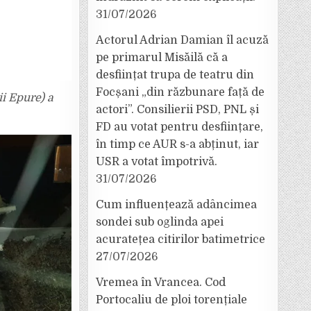
31/07/2026
Actorul Adrian Damian îl acuză
pe primarul Misăilă că a
desființat trupa de teatru din
Focșani „din răzbunare față de
ii Epure) a
actori”. Consilierii PSD, PNL și
FD au votat pentru desființare,
în timp ce AUR s-a abținut, iar
USR a votat împotrivă.
31/07/2026
Cum influențează adâncimea
sondei sub oglinda apei
acuratețea citirilor batimetrice
27/07/2026
Vremea în Vrancea. Cod
Portocaliu de ploi torențiale