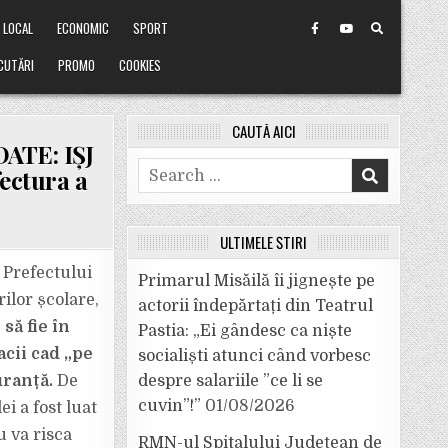
LOCAL
ECONOMIC
SPORT
CUTĂRI
PROMO
COOKIES
CAUTĂ AICI
DATE: IȘJ
Search
ectura a
for:
ULTIMELE ȘTIRI
a Prefectului
Primarul Misăilă îi jignește pe
ilor școlare,
actorii îndepărtați din Teatrul
 să fie în
Pastia: „Ei gândesc ca niște
acii cad „pe
socialiști atunci când vorbesc
uranță.
De
despre salariile ”ce li se
cuvin”!”
01/08/2026
ei a fost luat
u va risca
RMN-ul Spitalului Județean de