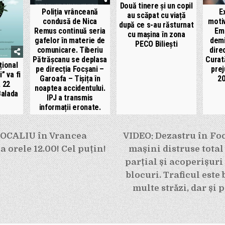
Două tinere și un copil
Poliția vrânceană
E
au scăpat cu viață
condusă de Nica
moti
după ce s-au răsturnat
Remus continuă seria
Em
cu mașina în zona
gafelor în materie de
demi
PECO Biliești
comunicare. Tiberiu
dire
Pătrășcanu se deplasa
Curat
țional
pe direcția Focșani –
prej
” va fi
Garoafa – Tișița în
20
, 22
noaptea accidentului.
 Balada
IPJ a transmis
informații eronate.
e
OCALIU în Vrancea
VIDEO: Dezastru în Foc
a orele 12.00! Cel puțin!
mașini distruse total
parțial și acoperișuri
blocuri. Traficul este
multe străzi, dar și 