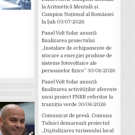
la Aritmetică Mentală și
Campion Național al României
la Șah
03/07/2026
Panel Volt Solar anunță
finalizarea proiectului
„Instalare de echipamente de
stocare a energiei produse de
sisteme fotovoltaice ale
persoanelor fizice”
30/06/2026
Panel Volt Solar anunță
finalizarea activităților aferente
unui proiect PNRR referitor la
tranziția verde
30/06/2026
Comunicat de presă. Comuna
Tulnici demarează proiectul
„Digitalizarea turismului local