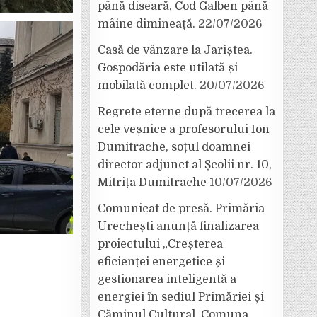
până diseară, Cod Galben până
mâine dimineață.
22/07/2026
Casă de vânzare la Jariștea.
Gospodăria este utilată și
mobilată complet.
20/07/2026
Regrete eterne după trecerea la
cele veșnice a profesorului Ion
Dumitrache, soțul doamnei
director adjunct al Școlii nr. 10,
Mitrița Dumitrache
10/07/2026
Comunicat de presă. Primăria
Urechești anunță finalizarea
proiectului „Creșterea
eficienței energetice și
gestionarea inteligentă a
energiei în sediul Primăriei și
Căminul Cultural, Comuna