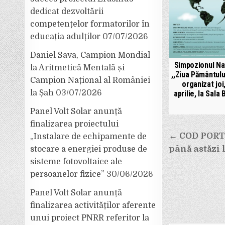
dedicat dezvoltării
competențelor formatorilor în
educația adulților
07/07/2026
Daniel Sava, Campion Mondial
Simpozionul Na
la Aritmetică Mentală și
,,Ziua Pământului
Campion Național al României
organizat joi
la Șah
03/07/2026
aprilie, la Sala
Panel Volt Solar anunță
finalizarea proiectului
Navigar
← COD PORT
„Instalare de echipamente de
până astăzi l
stocare a energiei produse de
în
sisteme fotovoltaice ale
articole
persoanelor fizice”
30/06/2026
Panel Volt Solar anunță
finalizarea activităților aferente
unui proiect PNRR referitor la