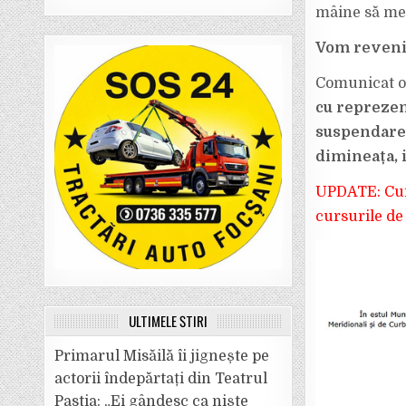
mâine să mear
Vom reveni 
Comunicat ofi
cu reprezen
suspendare 
dimineața, i
UPDATE: Curs
cursurile de
ULTIMELE ȘTIRI
Primarul Misăilă îi jignește pe
actorii îndepărtați din Teatrul
Pastia: „Ei gândesc ca niște