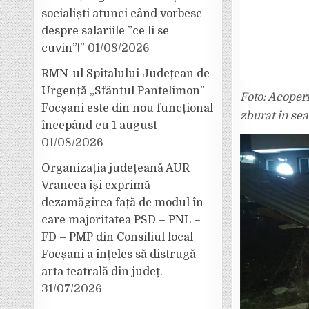
socialiști atunci când vorbesc
despre salariile ”ce li se
cuvin”!”
01/08/2026
RMN-ul Spitalului Județean de
Urgență „Sfântul Pantelimon”
Foto: Acoperi
Focșani este din nou funcțional
zburat în sea
începând cu 1 august
01/08/2026
Organizația județeană AUR
Vrancea își exprimă
dezamăgirea față de modul în
care majoritatea PSD – PNL –
FD – PMP din Consiliul local
Focșani a înțeles să distrugă
arta teatrală din județ.
31/07/2026