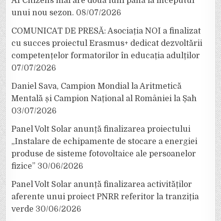
AI Citizens mai are două luni până la începutul
unui nou sezon.
08/07/2026
COMUNICAT DE PRESĂ: Asociația NOI a finalizat
cu succes proiectul Erasmus+ dedicat dezvoltării
competențelor formatorilor în educația adulților
07/07/2026
Daniel Sava, Campion Mondial la Aritmetică
Mentală și Campion Național al României la Șah
03/07/2026
Panel Volt Solar anunță finalizarea proiectului
„Instalare de echipamente de stocare a energiei
produse de sisteme fotovoltaice ale persoanelor
fizice”
30/06/2026
Panel Volt Solar anunță finalizarea activităților
aferente unui proiect PNRR referitor la tranziția
verde
30/06/2026