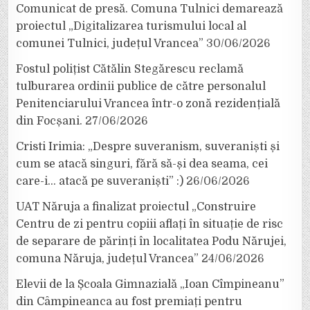
Comunicat de presă. Comuna Tulnici demarează
proiectul „Digitalizarea turismului local al
comunei Tulnici, județul Vrancea”
30/06/2026
Fostul polițist Cătălin Stegărescu reclamă
tulburarea ordinii publice de către personalul
Penitenciarului Vrancea într-o zonă rezidențială
din Focșani.
27/06/2026
Cristi Irimia: „Despre suveranism, suveraniști și
cum se atacă singuri, fără să-și dea seama, cei
care-i… atacă pe suveraniști” :)
26/06/2026
UAT Năruja a finalizat proiectul „Construire
Centru de zi pentru copiii aflați în situație de risc
de separare de părinți în localitatea Podu Nărujei,
comuna Năruja, județul Vrancea”
24/06/2026
Elevii de la Școala Gimnazială „Ioan Cîmpineanu”
din Câmpineanca au fost premiați pentru