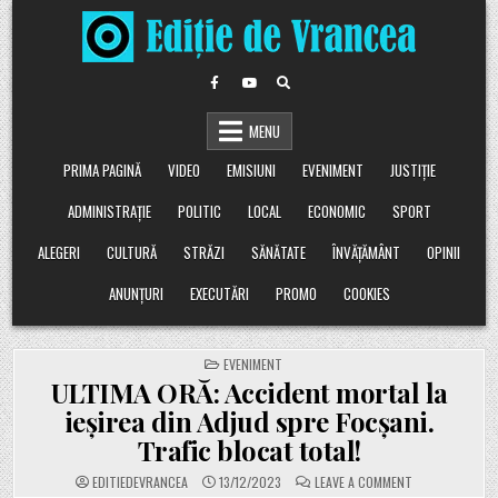
Skip
to
content
MENU
PRIMA PAGINĂ
VIDEO
EMISIUNI
EVENIMENT
JUSTIȚIE
ADMINISTRAȚIE
POLITIC
LOCAL
ECONOMIC
SPORT
ALEGERI
CULTURĂ
STRĂZI
SĂNĂTATE
ÎNVĂȚĂMÂNT
OPINII
ANUNȚURI
EXECUTĂRI
PROMO
COOKIES
POSTED
EVENIMENT
IN
ULTIMA ORĂ: Accident mortal la
ieșirea din Adjud spre Focșani.
Trafic blocat total!
ON
EDITIEDEVRANCEA
13/12/2023
LEAVE A COMMENT
ULTIMA