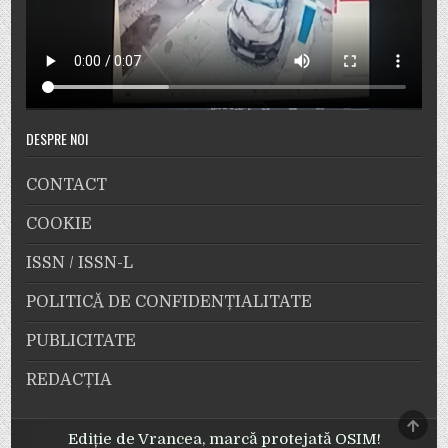
DESPRE NOI
CONTACT
COOKIE
ISSN / ISSN-L
POLITICĂ DE CONFIDENȚIALITATE
PUBLICITATE
REDACȚIA
SCRO
TO
Ediție de Vrancea, marcă protejată OSIM!