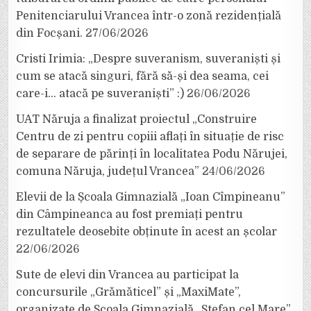
Penitenciarului Vrancea într-o zonă rezidențială
din Focșani.
27/06/2026
Cristi Irimia: „Despre suveranism, suveraniști și
cum se atacă singuri, fără să-și dea seama, cei
care-i… atacă pe suveraniști” :)
26/06/2026
UAT Năruja a finalizat proiectul „Construire
Centru de zi pentru copiii aflați în situație de risc
de separare de părinți în localitatea Podu Nărujei,
comuna Năruja, județul Vrancea”
24/06/2026
Elevii de la Școala Gimnazială „Ioan Cîmpineanu”
din Câmpineanca au fost premiați pentru
rezultatele deosebite obținute în acest an școlar
22/06/2026
Sute de elevi din Vrancea au participat la
concursurile „Grămăticel” și „MaxiMate”,
organizate de Școala Gimnazială „Ștefan cel Mare”