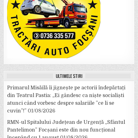
ULTIMELE ȘTIRI
Primarul Misăilă îi jignește pe actorii îndepărtați
din Teatrul Pastia: „Ei gândesc ca niște socialiști
atunci când vorbesc despre salariile ”ce li se
cuvin”!”
01/08/2026
RMN-ul Spitalului Județean de Urgență „Sfântul
Pantelimon” Focșani este din nou funcțional
începând cu 1 august
01/08/2026