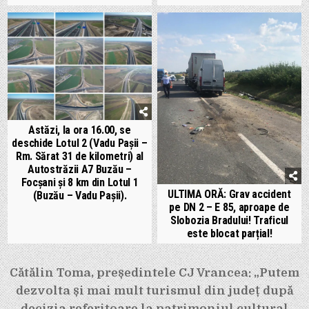
Astăzi, la ora 16.00, se
deschide Lotul 2 (Vadu Pașii –
Rm. Sărat 31 de kilometri) al
Autostrăzii A7 Buzău –
Focșani și 8 km din Lotul 1
ULTIMA ORĂ: Grav accident
(Buzău – Vadu Pașii).
pe DN 2 – E 85, aproape de
Slobozia Bradului! Traficul
este blocat parțial!
Navigare
Cătălin Toma, președintele CJ Vrancea: „Putem
în
dezvolta și mai mult turismul din județ după
decizia referitoare la patrimoniul cultural