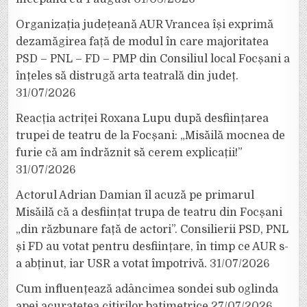
Organizația județeană AUR Vrancea își exprimă
dezamăgirea față de modul în care majoritatea
PSD – PNL – FD – PMP din Consiliul local Focșani a
înțeles să distrugă arta teatrală din județ.
31/07/2026
Reacția actriței Roxana Lupu după desființarea
trupei de teatru de la Focșani: „Misăilă mocnea de
furie că am îndrăznit să cerem explicații!”
31/07/2026
Actorul Adrian Damian îl acuză pe primarul
Misăilă că a desființat trupa de teatru din Focșani
„din răzbunare față de actori”. Consilierii PSD, PNL
și FD au votat pentru desființare, în timp ce AUR s-
a abținut, iar USR a votat împotrivă.
31/07/2026
Cum influențează adâncimea sondei sub oglinda
apei acuratețea citirilor batimetrice
27/07/2026