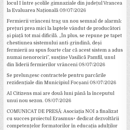
locul I între școlile gimnaziale din județul Vrancea
la Evaluarea Națională
09/07/2026
Fermierii vrânceni trag un nou semnal de alarmă:
prețuri prea mici la laptele vândut de producători
și piață tot mai dificilă. „În plus, se repune pe tapet
chestiunea sistemului anti-grindină, deși
fermierii au spus foarte clar că acest sistem a adus
numai nenorociri”, susține Vasilică Pamfil, unul
din liderii fermierilor vrânceni
08/07/2026
Se prelungesc contractele pentru parcările
rezidențiale din Municipiul Focșani
08/07/2026
AI Citizens mai are două luni până la începutul
unui nou sezon.
08/07/2026
COMUNICAT DE PRESĂ: Asociația NOI a finalizat
cu succes proiectul Erasmus+ dedicat dezvoltării
competențelor formatorilor în educația adulților