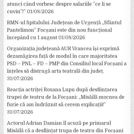
atunci când vorbesc despre salariile ”ce li se
cuvin”!”
01/08/2026
RMN-ul Spitalului Județean de Urgență „Sfântul
Pantelimon” Focșani este din nou funcțional
începând cu 1 august
01/08/2026
Organizația județeană AUR Vrancea își exprimă
dezamăgirea față de modul în care majoritatea
PSD – PNL – FD – PMP din Consiliul local Focșani a
înțeles să distrugă arta teatrală din județ.
31/07/2026
Reacția actriței Roxana Lupu după desființarea
trupei de teatru de la Focșani: „Misăilă mocnea de
furie că am îndrăznit să cerem explicații!”
31/07/2026
Actorul Adrian Damian îl acuză pe primarul
Misăilă că a desființat trupa de teatru din Focșani