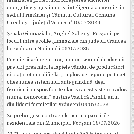
finalizarea proiectului „Creșterea eficienței
energetice și gestionarea inteligentă a energiei în
sediul Primăriei și Căminul Cultural, Comuna
Urechești, județul Vrancea”
10/07/2026
Școala Gimnazială „Anghel Saligny” Focșani, pe
locul I între școlile gimnaziale din județul Vrancea
la Evaluarea Națională
09/07/2026
Fermierii vrânceni trag un nou semnal de alarmă:
prețuri prea mici la laptele vândut de producători
și piață tot mai dificilă. „În plus, se repune pe tapet
chestiunea sistemului anti-grindină, deși
fermierii au spus foarte clar că acest sistem a adus
numai nenorociri”, susține Vasilică Pamfil, unul
din liderii fermierilor vrânceni
08/07/2026
Se prelungesc contractele pentru parcările
rezidențiale din Municipiul Focșani
08/07/2026