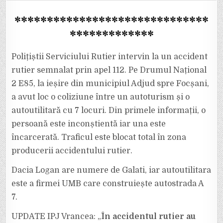
ORĂ:
ACCIDENT
******************************
MORTAL
LA
IEȘIREA
*************
DIN
ADJUD
SPRE
FOCȘANI.
Polițiștii Serviciului Rutier intervin la un accident
TRAFIC
BLOCAT
rutier semnalat prin apel 112. Pe Drumul Național
TOTAL!
2 E85, la ieșire din municipiul Adjud spre Focșani,
a avut loc o coliziune între un autoturism și o
autoutilitară cu 7 locuri. Din primele informații, o
persoană este inconștientă iar una este
încarcerată. Traficul este blocat total în zona
producerii accidentului rutier.
Dacia Logan are numere de Galati, iar autoutilitara
este a firmei UMB care construiește autostrada A
7.
UPDATE IPJ Vrancea: „
În accidentul rutier au