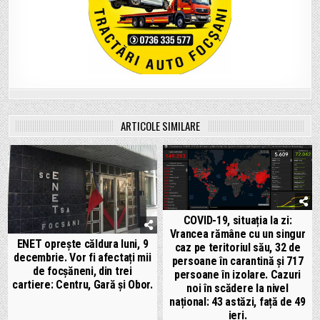
ARTICOLE SIMILARE
COVID-19, situația la zi:
Vrancea rămâne cu un singur
ENET oprește căldura luni, 9
caz pe teritoriul său, 32 de
decembrie. Vor fi afectați mii
persoane în carantină și 717
de focșăneni, din trei
persoane în izolare. Cazuri
cartiere: Centru, Gară și Obor.
noi în scădere la nivel
național: 43 astăzi, față de 49
ieri.