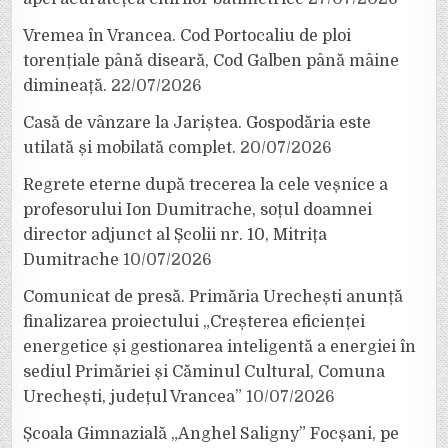
Vremea în Vrancea. Cod Portocaliu de ploi
torențiale până diseară, Cod Galben până mâine
dimineață.
22/07/2026
Casă de vânzare la Jariștea. Gospodăria este
utilată și mobilată complet.
20/07/2026
Regrete eterne după trecerea la cele veșnice a
profesorului Ion Dumitrache, soțul doamnei
director adjunct al Școlii nr. 10, Mitrița
Dumitrache
10/07/2026
Comunicat de presă. Primăria Urechești anunță
finalizarea proiectului „Creșterea eficienței
energetice și gestionarea inteligentă a energiei în
sediul Primăriei și Căminul Cultural, Comuna
Urechești, județul Vrancea”
10/07/2026
Școala Gimnazială „Anghel Saligny” Focșani, pe