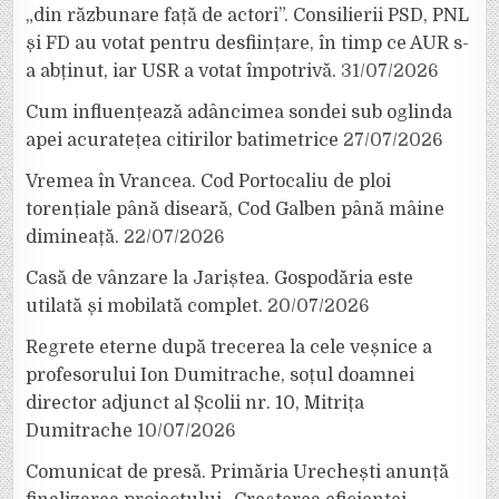
„din răzbunare față de actori”. Consilierii PSD, PNL
și FD au votat pentru desființare, în timp ce AUR s-
a abținut, iar USR a votat împotrivă.
31/07/2026
Cum influențează adâncimea sondei sub oglinda
apei acuratețea citirilor batimetrice
27/07/2026
Vremea în Vrancea. Cod Portocaliu de ploi
torențiale până diseară, Cod Galben până mâine
dimineață.
22/07/2026
Casă de vânzare la Jariștea. Gospodăria este
utilată și mobilată complet.
20/07/2026
Regrete eterne după trecerea la cele veșnice a
profesorului Ion Dumitrache, soțul doamnei
director adjunct al Școlii nr. 10, Mitrița
Dumitrache
10/07/2026
Comunicat de presă. Primăria Urechești anunță