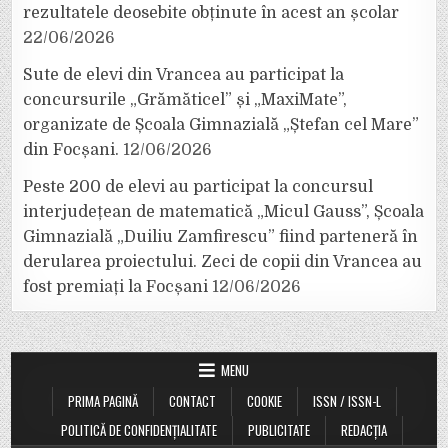
rezultatele deosebite obținute în acest an școlar
22/06/2026
Sute de elevi din Vrancea au participat la
concursurile „Grămăticel” și „MaxiMate”,
organizate de Școala Gimnazială „Ștefan cel Mare”
din Focșani.
12/06/2026
Peste 200 de elevi au participat la concursul
interjudețean de matematică „Micul Gauss”, Școala
Gimnazială „Duiliu Zamfirescu” fiind parteneră în
derularea proiectului. Zeci de copii din Vrancea au
fost premiați la Focșani
12/06/2026
MENU
PRIMA PAGINĂ
CONTACT
COOKIE
ISSN / ISSN-L
POLITICĂ DE CONFIDENȚIALITATE
PUBLICITATE
REDACȚIA