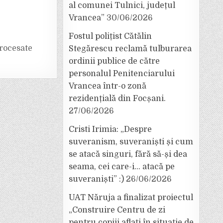
al comunei Tulnici, județul
Vrancea”
30/06/2026
Fostul polițist Cătălin
rocesate
Stegărescu reclamă tulburarea
ordinii publice de către
personalul Penitenciarului
Vrancea într-o zonă
rezidențială din Focșani.
27/06/2026
Cristi Irimia: „Despre
suveranism, suveraniști și cum
se atacă singuri, fără să-și dea
seama, cei care-i… atacă pe
suveraniști” :)
26/06/2026
UAT Năruja a finalizat proiectul
„Construire Centru de zi
pentru copiii aflați în situație de