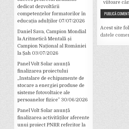
viitoare câ
dedicat dezvoltării
competențelor formatorilor în
educația adulților
07/07/2026
Acest site f
Daniel Sava, Campion Mondial
datele comen
la Aritmetică Mentală și
Campion Național al României
la Șah
03/07/2026
Panel Volt Solar anunță
finalizarea proiectului
„Instalare de echipamente de
stocare a energiei produse de
sisteme fotovoltaice ale
persoanelor fizice”
30/06/2026
Panel Volt Solar anunță
finalizarea activităților aferente
unui proiect PNRR referitor la