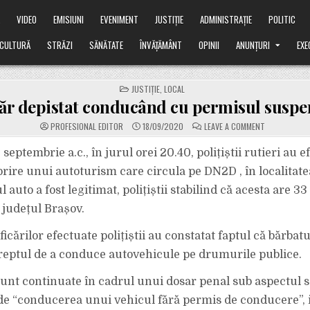
Ă
VIDEO
EMISIUNI
EVENIMENT
JUSTIȚIE
ADMINISTRAȚIE
POLITIC
CULTURĂ
STRĂZI
SĂNĂTATE
ÎNVĂȚĂMÂNT
OPINII
ANUNȚURI
EXE
POSTED
JUSTIȚIE
,
LOCAL
IN
ăr depistat conducând cu permisul suspe
ON
PROFESIONAL EDITOR
18/09/2020
LEAVE A COMMENT
TÂNĂR
DEPISTAT
CONDUCÂND
 septembrie a.c., în jurul orei 20.40, polițiștii rutieri au e
CU
PERMISUL
rire unui autoturism care circula pe DN2D , în localitatea
SUSPENDAT
auto a fost legitimat, polițiștii stabilind că acesta are 33 
 județul Brașov.
icărilor efectuate polițiștii au constatat faptul că bărbat
eptul de a conduce autovehicule pe drumurile publice.
sunt continuate în cadrul unui dosar penal sub aspectul s
 de “conducerea unui vehicul fără permis de conducere”,