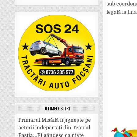
sub coordona
legală la fin
ULTIMELE ȘTIRI
Primarul Misăilă îi jignește pe
actorii îndepărtați din Teatrul
Pastia: „Ei gândesc ca niște