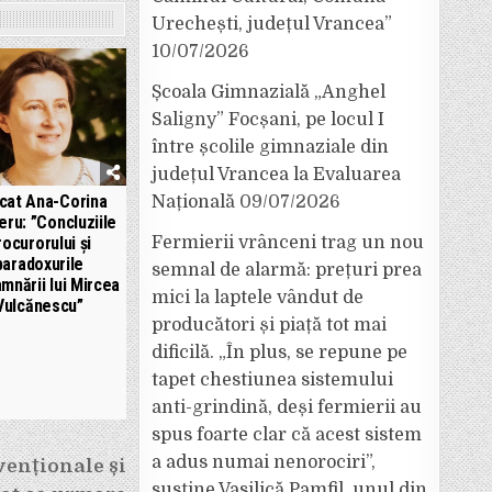
Urechești, județul Vrancea”
10/07/2026
Școala Gimnazială „Anghel
Saligny” Focșani, pe locul I
între școlile gimnaziale din
județul Vrancea la Evaluarea
cat Ana-Corina
Națională
09/07/2026
eru: ”Concluziile
Fermierii vrânceni trag un nou
rocurorului și
paradoxurile
semnal de alarmă: prețuri prea
mnării lui Mircea
mici la laptele vândut de
Vulcănescu”
producători și piață tot mai
dificilă. „În plus, se repune pe
tapet chestiunea sistemului
anti-grindină, deși fermierii au
spus foarte clar că acest sistem
a adus numai nenorociri”,
venționale și
susține Vasilică Pamfil, unul din