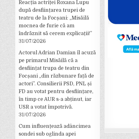
Reacția actriței Roxana Lupu
după desființarea trupei de
teatru de la Focșani: „Misăilă
mocnea de furie că am
îndrăznit să cerem explicații!”
31/07/2026
Actorul Adrian Damian îl acuză
pe primarul Misăilă că a
desființat trupa de teatru din
Focșani „din răzbunare față de
actori”. Consilierii PSD, PNL și
FD au votat pentru desființare,
în timp ce AUR s-a abținut, iar
USR a votat împotrivă.
31/07/2026
Cum influențează adâncimea
sondei sub oglinda apei