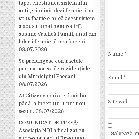
tapet chestiunea sistemului
anti-grindină, deși fermierii au
spus foarte clar că acest sistem
a adus numai nenorociri”,
susține Vasilică Pamfil, unul din
liderii fermierilor vrânceni
08/07/2026
Nume
*
Se prelungesc contractele
pentru parcările rezidențiale
din Municipiul Focșani
Email
*
08/07/2026
AI Citizens mai are două luni
Site web
până la începutul unui nou
sezon.
08/07/2026
COMUNICAT DE PRESĂ:
Asociația NOI a finalizat cu
Salvează-mi
succes proiectul Erasmus+