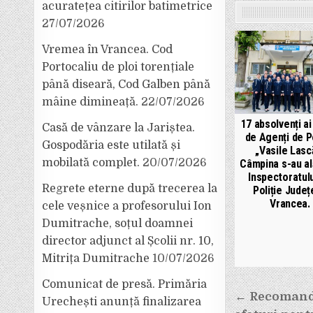
acuratețea citirilor batimetrice
27/07/2026
Vremea în Vrancea. Cod
Portocaliu de ploi torențiale
până diseară, Cod Galben până
mâine dimineață.
22/07/2026
17 absolvenți ai
Casă de vânzare la Jariștea.
de Agenți de Po
Gospodăria este utilată și
„Vasile Lasc
mobilată complet.
20/07/2026
Câmpina s-au al
Inspectoratul
Regrete eterne după trecerea la
Poliție Jude
Vrancea.
cele veșnice a profesorului Ion
Dumitrache, soțul doamnei
director adjunct al Școlii nr. 10,
Mitrița Dumitrache
10/07/2026
Comunicat de presă. Primăria
Navigar
← Recomandă
Urechești anunță finalizarea