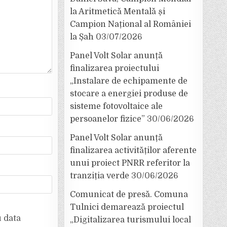
la Aritmetică Mentală și
Campion Național al României
la Șah
03/07/2026
Panel Volt Solar anunță
finalizarea proiectului
„Instalare de echipamente de
stocare a energiei produse de
sisteme fotovoltaice ale
persoanelor fizice”
30/06/2026
Panel Volt Solar anunță
finalizarea activităților aferente
unui proiect PNRR referitor la
tranziția verde
30/06/2026
Comunicat de presă. Comuna
Tulnici demarează proiectul
u data
„Digitalizarea turismului local