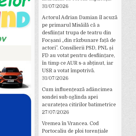
31/07/2026
Actorul Adrian Damian îl acuză
pe primarul Misăilă că a
desființat trupa de teatru din
Focșani „din răzbunare față de
actori”. Consilierii PSD, PNL și
FD au votat pentru desființare,
în timp ce AUR s-a abținut, iar
USR a votat împotrivă.
31/07/2026
Cum influențează adâncimea
sondei sub oglinda apei
acuratețea citirilor batimetrice
27/07/2026
Vremea în Vrancea. Cod
Portocaliu de ploi torențiale