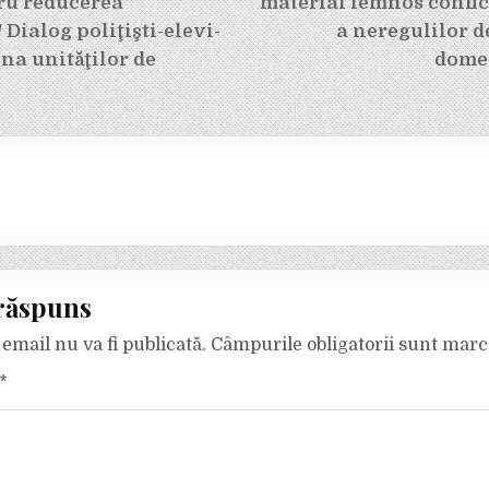
tru reducerea
material lemnos confi
 Dialog poliţişti-elevi-
a neregulilor d
ona unităţilor de
domen
răspuns
email nu va fi publicată.
Câmpurile obligatorii sunt mar
*