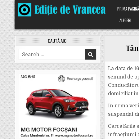
Skip
PRIMA PAGIN
to
content
ALEGERI
CAUTĂ AICI
Tân
Search
for:
La data de 16
semnal de op
Conducătorul 
domiciliat în
În urma verif
suspendat dr
Cercetările 
infracțiunii