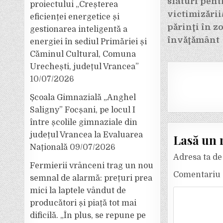
în
sfaturi pen
proiectului „Creșterea
articole
victimizării/
eficienței energetice și
părinţi în z
gestionarea inteligentă a
învăţământ
energiei în sediul Primăriei și
Căminul Cultural, Comuna
Urechești, județul Vrancea”
10/07/2026
Școala Gimnazială „Anghel
Saligny” Focșani, pe locul I
între școlile gimnaziale din
județul Vrancea la Evaluarea
Lasă un 
Națională
09/07/2026
Adresa ta de 
Fermierii vrânceni trag un nou
Comentariu
semnal de alarmă: prețuri prea
mici la laptele vândut de
producători și piață tot mai
dificilă. „În plus, se repune pe