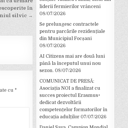
cat ca urmare
liderii fermierilor vrânceni
escoperite în
08/07/2026
iul silvic →
Se prelungesc contractele
pentru parcările rezidențiale
din Municipiul Focșani
08/07/2026
AI Citizens mai are două luni
până la începutul unui nou
sezon.
08/07/2026
COMUNICAT DE PRESĂ:
Asociația NOI a finalizat cu
cate cu
*
succes proiectul Erasmus+
dedicat dezvoltării
competențelor formatorilor în
educația adulților
07/07/2026
Daniel Sava, Campion Mondial