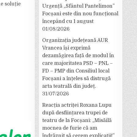
e soluție
Urgență „Sfântul Pantelimon”
Focșani este din nou funcțional
începând cu 1 august
01/08/2026
Organizația județeană AUR
Vrancea își exprimă
dezamăgirea față de modul în
care majoritatea PSD – PNL –
FD – PMP din Consiliul local
Focșani a înțeles să distrugă
arta teatrală din județ.
31/07/2026
Reacția actriței Roxana Lupu
după desființarea trupei de
teatru de la Focșani: „Misăilă
mocnea de furie că am
îndrăznit să cerem explicații!”