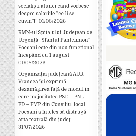
socialiști atunci când vorbesc
despre salariile ”ce li se
cuvin”!”
01/08/2026
RMN-ul Spitalului Județean de
Urgență „Sfântul Pantelimon”
Focșani este din nou funcțional
începând cu 1 august
01/08/2026
Organizația județeană AUR
Vrancea își exprimă
dezamăgirea față de modul în
care majoritatea PSD – PNL –
FD – PMP din Consiliul local
Focșani a înțeles să distrugă
arta teatrală din județ.
31/07/2026