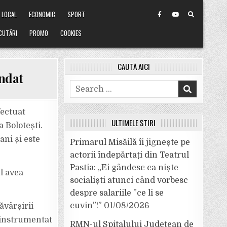
LOCAL
ECONOMIC
SPORT
CUTĂRI
PROMO
COOKIES
CAUTĂ AICI
ndat
Search
for:
fectuat
ULTIMELE ȘTIRI
 Bolotești.
ani și este
Primarul Misăilă îi jignește pe
actorii îndepărtați din Teatrul
Pastia: „Ei gândesc ca niște
ul avea
socialiști atunci când vorbesc
despre salariile ”ce li se
cuvin”!”
01/08/2026
ăvârșirii
 instrumentat
RMN-ul Spitalului Județean de