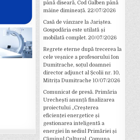
până diseară, Cod Galben până
mâine dimineață.
22/07/2026
Casă de vânzare la Jariștea.
Gospodăria este utilată și
mobilată complet.
20/07/2026
Regrete eterne după trecerea la
cele veșnice a profesorului Ion
Dumitrache, soțul doamnei
director adjunct al Școlii nr. 10,
Mitrița Dumitrache
10/07/2026
Comunicat de presă. Primăria
Urechești anunță finalizarea
proiectului „Creșterea
eficienței energetice și
gestionarea inteligentă a
energiei în sediul Primăriei și
Căminul Cultural, Comuna