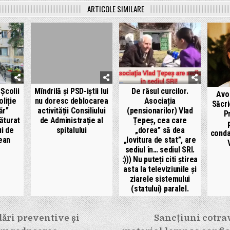
ARTICOLE SIMILARE
 Școlii
Mîndrilă și PSD-iștii lui
De râsul curcilor.
Avo
liție
nu doresc deblocarea
Asociația
Săcri
ăr”
activității Consiliului
(pensionarilor) Vlad
P
ăturat
de Administrație al
Țepeș, cea care
ui de
spitalului
„dorea” să dea
conda
țean
„lovitura de stat”, are
sediul în… sediul SRI.
:))) Nu puteți citi știrea
asta la televiziunile și
ziarele sistemului
(statului) paralel.
e
ri preventive şi
Sancțiuni cotra