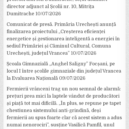
director adjunct al Școlii nr. 10, Mitrița
Dumitrache
10/07/2026
Comunicat de presă. Primăria Urechești anunță
finalizarea proiectului „Creșterea eficienței
energetice și gestionarea inteligentă a energiei în
sediul Primăriei și Căminul Cultural, Comuna
Urechești, județul Vrancea”
10/07/2026
Școala Gimnazială „Anghel Saligny” Focșani, pe
locul I între școlile gimnaziale din județul Vrancea
la Evaluarea Națională
09/07/2026
Fermierii vrânceni trag un nou semnal de alarmă:
prețuri prea mici la laptele vândut de producători
și piață tot mai dificilă. „În plus, se repune pe tapet
chestiunea sistemului anti-grindină, deși
fermierii au spus foarte clar că acest sistem a adus
numai nenorociri”, susține Vasilică Pamfil, unul