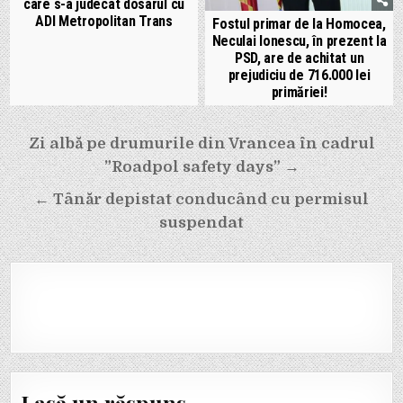
care s-a judecat dosarul cu
ADI Metropolitan Trans
Fostul primar de la Homocea,
Neculai Ionescu, în prezent la
PSD, are de achitat un
prejudiciu de 716.000 lei
primăriei!
Navigare
Zi albă pe drumurile din Vrancea în cadrul
în
”Roadpol safety days” →
articole
← Tânăr depistat conducând cu permisul
suspendat