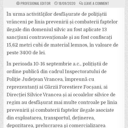
ON
PROFESIONAL EDITOR
18/09/2020
LEAVE A COMMENT
SANCȚIUNI
COTRAVENȚIO
ȘI
În urma activităţilor desfăşurate de poliţiştii
MATERIAL
LEMNOS
vrânceni pe linia prevenirii și combaterii faptelor
CONFICAT
CA
ilegale din domeniul silvic au fost aplicate 13
URMARE
A
sancţiuni contravenționale şi au fost confiscați
NEREGULILOR
DESCOPERITE
ÎN
15,62 metri cubi de material lemnos, în valoare de
DOMENIUL
SILVIC
peste 3400 de lei.
În perioada 10-16 septembrie a.c., polițiștii de
ordine publică din cadrul Inspectoratului de
Poliţie Judeţean Vrancea, împreună cu
reprezentanți ai Gărzii Forestiere Focșani, ai
Direcției Silvice Vrancea și ai ocoalelor silvice de
regim au desfăşurat mai multe controale pe linia
prevenirii şi combaterii faptelor ilegale asociate
din exploatarea, transportul, deținerea,
depozitarea, prelucrarea şi comercializarea