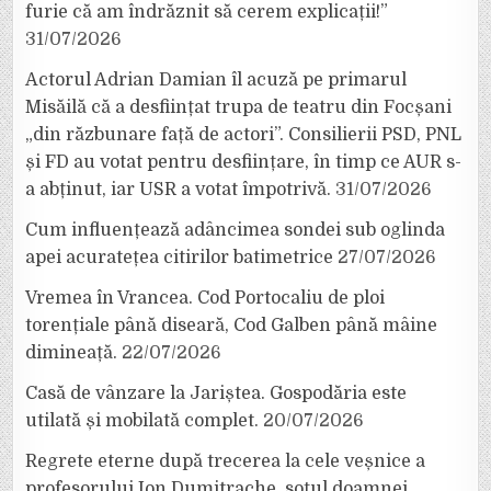
furie că am îndrăznit să cerem explicații!”
31/07/2026
Actorul Adrian Damian îl acuză pe primarul
Misăilă că a desființat trupa de teatru din Focșani
„din răzbunare față de actori”. Consilierii PSD, PNL
și FD au votat pentru desființare, în timp ce AUR s-
a abținut, iar USR a votat împotrivă.
31/07/2026
Cum influențează adâncimea sondei sub oglinda
apei acuratețea citirilor batimetrice
27/07/2026
Vremea în Vrancea. Cod Portocaliu de ploi
torențiale până diseară, Cod Galben până mâine
dimineață.
22/07/2026
Casă de vânzare la Jariștea. Gospodăria este
utilată și mobilată complet.
20/07/2026
Regrete eterne după trecerea la cele veșnice a
profesorului Ion Dumitrache, soțul doamnei