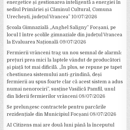
energetice și gestionarea inteligentă a energiei în
sediul Primăriei și Căminul Cultural, Comuna
Urechești, județul Vrancea”
10/07/2026
Școala Gimnazială „Anghel Saligny” Focșani, pe
locul I între școlile gimnaziale din județul Vrancea
la Evaluarea Națională
09/07/2026
Fermierii vrânceni trag un nou semnal de alarmă:
prețuri prea mici la laptele vândut de producători
și piață tot mai dificilă. „În plus, se repune pe tapet
chestiunea sistemului anti-grindină, deși
fermierii au spus foarte clar că acest sistem a adus
numai nenorociri”, susține Vasilică Pamfil, unul
din liderii fermierilor vrânceni
08/07/2026
Se prelungesc contractele pentru parcările
rezidențiale din Municipiul Focșani
08/07/2026
AI Citizens mai are două luni până la începutul