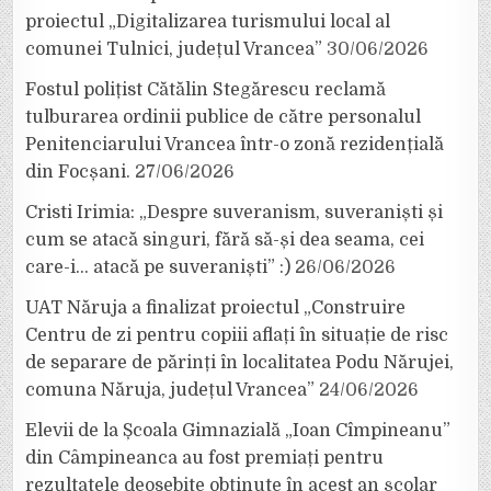
proiectul „Digitalizarea turismului local al
comunei Tulnici, județul Vrancea”
30/06/2026
Fostul polițist Cătălin Stegărescu reclamă
tulburarea ordinii publice de către personalul
Penitenciarului Vrancea într-o zonă rezidențială
din Focșani.
27/06/2026
Cristi Irimia: „Despre suveranism, suveraniști și
cum se atacă singuri, fără să-și dea seama, cei
care-i… atacă pe suveraniști” :)
26/06/2026
UAT Năruja a finalizat proiectul „Construire
Centru de zi pentru copiii aflați în situație de risc
de separare de părinți în localitatea Podu Nărujei,
comuna Năruja, județul Vrancea”
24/06/2026
Elevii de la Școala Gimnazială „Ioan Cîmpineanu”
din Câmpineanca au fost premiați pentru
rezultatele deosebite obținute în acest an școlar