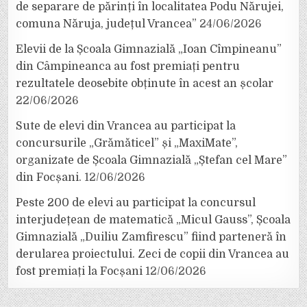
de separare de părinți în localitatea Podu Nărujei,
comuna Năruja, județul Vrancea”
24/06/2026
Elevii de la Școala Gimnazială „Ioan Cîmpineanu”
din Câmpineanca au fost premiați pentru
rezultatele deosebite obținute în acest an școlar
22/06/2026
Sute de elevi din Vrancea au participat la
concursurile „Grămăticel” și „MaxiMate”,
organizate de Școala Gimnazială „Ștefan cel Mare”
din Focșani.
12/06/2026
Peste 200 de elevi au participat la concursul
interjudețean de matematică „Micul Gauss”, Școala
Gimnazială „Duiliu Zamfirescu” fiind parteneră în
derularea proiectului. Zeci de copii din Vrancea au
fost premiați la Focșani
12/06/2026