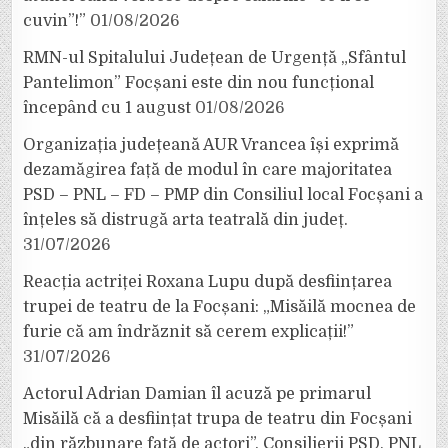
cuvin”!”
01/08/2026
RMN-ul Spitalului Județean de Urgență „Sfântul
Pantelimon” Focșani este din nou funcțional
începând cu 1 august
01/08/2026
Organizația județeană AUR Vrancea își exprimă
dezamăgirea față de modul în care majoritatea
PSD – PNL – FD – PMP din Consiliul local Focșani a
înțeles să distrugă arta teatrală din județ.
31/07/2026
Reacția actriței Roxana Lupu după desființarea
trupei de teatru de la Focșani: „Misăilă mocnea de
furie că am îndrăznit să cerem explicații!”
31/07/2026
Actorul Adrian Damian îl acuză pe primarul
Misăilă că a desființat trupa de teatru din Focșani
„din răzbunare față de actori”. Consilierii PSD, PNL