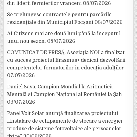
din liderii fermierilor vrânceni
08/07/2026
Se prelungesc contractele pentru parcările
rezidențiale din Municipiul Focșani
08/07/2026
AI Citizens mai are două luni până la începutul
unui nou sezon.
08/07/2026
COMUNICAT DE PRESĂ: Asociația NOI a finalizat
cu succes proiectul Erasmus+ dedicat dezvoltării
competențelor formatorilor în educația adulților
07/07/2026
Daniel Sava, Campion Mondial la Aritmetică
Mentală și Campion Național al României la Șah
03/07/2026
Panel Volt Solar anunță finalizarea proiectului
„Instalare de echipamente de stocare a energiei
produse de sisteme fotovoltaice ale persoanelor
fizice”
30/06/2026