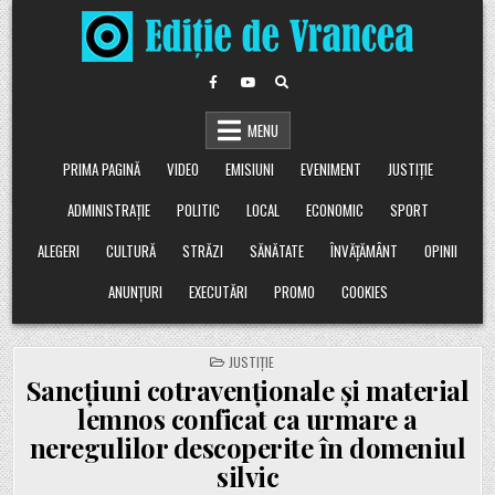
Skip
to
content
MENU
PRIMA PAGINĂ
VIDEO
EMISIUNI
EVENIMENT
JUSTIȚIE
ADMINISTRAȚIE
POLITIC
LOCAL
ECONOMIC
SPORT
ALEGERI
CULTURĂ
STRĂZI
SĂNĂTATE
ÎNVĂȚĂMÂNT
OPINII
ANUNȚURI
EXECUTĂRI
PROMO
COOKIES
POSTED
JUSTIȚIE
IN
Sancțiuni cotravenționale și material
lemnos conficat ca urmare a
neregulilor descoperite în domeniul
silvic