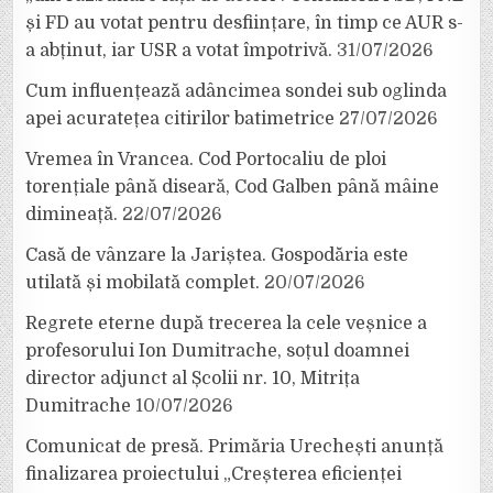
și FD au votat pentru desființare, în timp ce AUR s-
a abținut, iar USR a votat împotrivă.
31/07/2026
Cum influențează adâncimea sondei sub oglinda
apei acuratețea citirilor batimetrice
27/07/2026
Vremea în Vrancea. Cod Portocaliu de ploi
torențiale până diseară, Cod Galben până mâine
dimineață.
22/07/2026
Casă de vânzare la Jariștea. Gospodăria este
utilată și mobilată complet.
20/07/2026
Regrete eterne după trecerea la cele veșnice a
profesorului Ion Dumitrache, soțul doamnei
director adjunct al Școlii nr. 10, Mitrița
Dumitrache
10/07/2026
Comunicat de presă. Primăria Urechești anunță
finalizarea proiectului „Creșterea eficienței