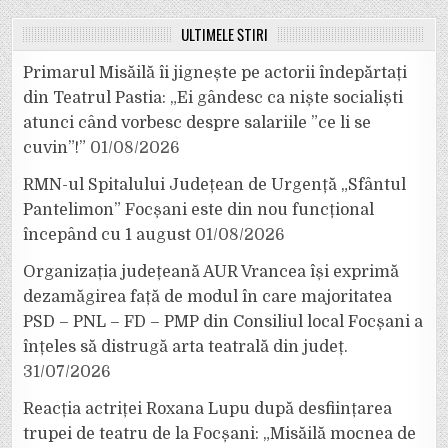
ULTIMELE ȘTIRI
Primarul Misăilă îi jignește pe actorii îndepărtați
din Teatrul Pastia: „Ei gândesc ca niște socialiști
atunci când vorbesc despre salariile ”ce li se
cuvin”!”
01/08/2026
RMN-ul Spitalului Județean de Urgență „Sfântul
Pantelimon” Focșani este din nou funcțional
începând cu 1 august
01/08/2026
Organizația județeană AUR Vrancea își exprimă
dezamăgirea față de modul în care majoritatea
PSD – PNL – FD – PMP din Consiliul local Focșani a
înțeles să distrugă arta teatrală din județ.
31/07/2026
Reacția actriței Roxana Lupu după desființarea
trupei de teatru de la Focșani: „Misăilă mocnea de