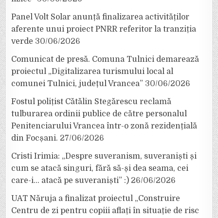
Panel Volt Solar anunță finalizarea activităților
aferente unui proiect PNRR referitor la tranziția
verde
30/06/2026
Comunicat de presă. Comuna Tulnici demarează
proiectul „Digitalizarea turismului local al
comunei Tulnici, județul Vrancea”
30/06/2026
Fostul polițist Cătălin Stegărescu reclamă
tulburarea ordinii publice de către personalul
Penitenciarului Vrancea într-o zonă rezidențială
din Focșani.
27/06/2026
Cristi Irimia: „Despre suveranism, suveraniști și
cum se atacă singuri, fără să-și dea seama, cei
care-i… atacă pe suveraniști” :)
26/06/2026
UAT Năruja a finalizat proiectul „Construire
Centru de zi pentru copiii aflați în situație de risc