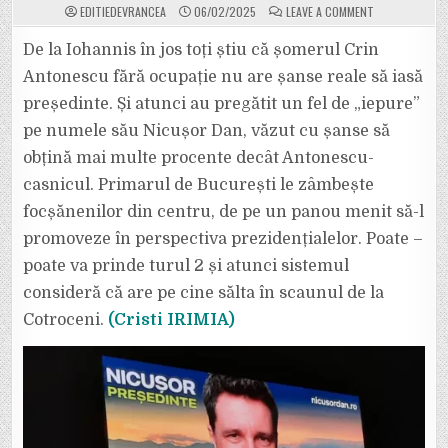
ON
EDITIEDEVRANCEA
06/02/2025
LEAVE A COMMENT
SISTEMUL,
CU
IOHANNIS
De la Iohannis în jos toți știu că șomerul Crin
ÎN
FRUNTE,
Antonescu fără ocupație nu are șanse reale să iasă
L-
AR
președinte. Și atunci au pregătit un fel de „iepure”
VREA
PREȘEDINTE
pe numele său Nicușor Dan, văzut cu șanse să
PE
NICUȘOR
DAN,
obțină mai multe procente decât Antonescu-
DACĂ
NU
casnicul. Primarul de București le zâmbește
LE
IESE
focșănenilor din centru, de pe un panou menit să-l
SCHEMA
CU
promoveze în perspectiva prezidențialelor. Poate –
CRIN.
ȘI
I-
poate va prinde turul 2 și atunci sistemul
A
PUS
consideră că are pe cine sălta în scaunul de la
MUTRA
PE
Cotroceni.
(Cristi IRIMIA)
ECRANELE
DIN
FOCȘANI.