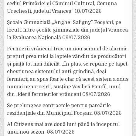
sediul Primăriei și Căminul Cultural, Comuna
Urechești, județul Vrancea”
10/07/2026
Școala Gimnazială „Anghel Saligny” Focșani, pe
locul I între școlile gimnaziale din județul Vrancea
la Evaluarea Națională
09/07/2026
Fermierii vrânceni trag un nou semnal de alarmă:
prețuri prea mici la laptele vândut de producători
și piață tot mai dificilă. „În plus, se repune pe tapet
chestiunea sistemului anti-grindină, deși
fermierii au spus foarte clar că acest sistem a adus
numai nenorociri”, susține Vasilică Pamfil, unul
din liderii fermierilor vrânceni
08/07/2026
Se prelungesc contractele pentru parcările
rezidențiale din Municipiul Focșani
08/07/2026
AI Citizens mai are două luni până la începutul
unui nou sezon.
08/07/2026