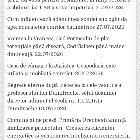
a abținut, iar USR a votat împotrivă.
31/07/2026
Cum influențează adâncimea sondei sub oglinda
apei acuratețea citirilor batimetrice
27/07/2026
Vremea în Vrancea. Cod Portocaliu de ploi
torențiale până diseară, Cod Galben până mâine
dimineață.
22/07/2026
Casă de vânzare la Jariștea. Gospodăria este
utilată și mobilată complet.
20/07/2026
Regrete eterne după trecerea la cele veșnice a
profesorului Ion Dumitrache, soțul doamnei
director adjunct al Școlii nr. 10, Mitrița
Dumitrache
10/07/2026
Comunicat de presă. Primăria Urechești anunță
finalizarea proiectului „Creșterea eficienței
energetice și gestionarea inteligentă a energiei în