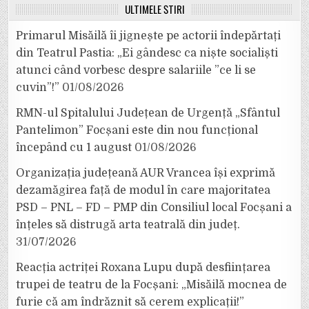
ULTIMELE ȘTIRI
Primarul Misăilă îi jignește pe actorii îndepărtați
din Teatrul Pastia: „Ei gândesc ca niște socialiști
atunci când vorbesc despre salariile ”ce li se
cuvin”!”
01/08/2026
RMN-ul Spitalului Județean de Urgență „Sfântul
Pantelimon” Focșani este din nou funcțional
începând cu 1 august
01/08/2026
Organizația județeană AUR Vrancea își exprimă
dezamăgirea față de modul în care majoritatea
PSD – PNL – FD – PMP din Consiliul local Focșani a
înțeles să distrugă arta teatrală din județ.
31/07/2026
Reacția actriței Roxana Lupu după desființarea
trupei de teatru de la Focșani: „Misăilă mocnea de
furie că am îndrăznit să cerem explicații!”