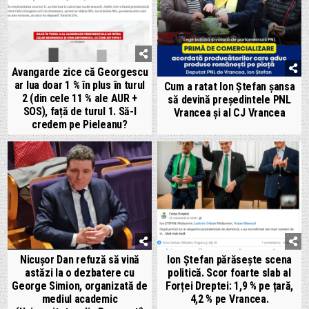
Avangarde zice că Georgescu
ar lua doar 1 % în plus în turul
Cum a ratat Ion Ștefan șansa
2 (din cele 11 % ale AUR +
să devină președintele PNL
SOS), față de turul 1. Să-l
Vrancea și al CJ Vrancea
credem pe Pieleanu?
Nicușor Dan refuză să vină
Ion Ștefan părăsește scena
astăzi la o dezbatere cu
politică. Scor foarte slab al
George Simion, organizată de
Forței Dreptei: 1,9 % pe țară,
mediul academic
4,2 % pe Vrancea.