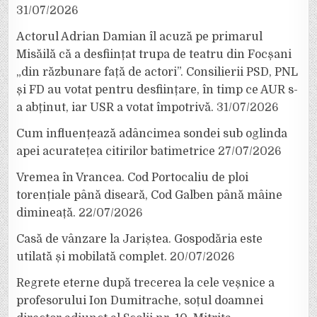
31/07/2026
Actorul Adrian Damian îl acuză pe primarul
Misăilă că a desființat trupa de teatru din Focșani
„din răzbunare față de actori”. Consilierii PSD, PNL
și FD au votat pentru desființare, în timp ce AUR s-
a abținut, iar USR a votat împotrivă.
31/07/2026
Cum influențează adâncimea sondei sub oglinda
apei acuratețea citirilor batimetrice
27/07/2026
Vremea în Vrancea. Cod Portocaliu de ploi
torențiale până diseară, Cod Galben până mâine
dimineață.
22/07/2026
Casă de vânzare la Jariștea. Gospodăria este
utilată și mobilată complet.
20/07/2026
Regrete eterne după trecerea la cele veșnice a
profesorului Ion Dumitrache, soțul doamnei