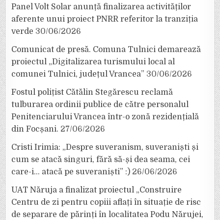
Panel Volt Solar anunță finalizarea activităților
aferente unui proiect PNRR referitor la tranziția
verde
30/06/2026
Comunicat de presă. Comuna Tulnici demarează
proiectul „Digitalizarea turismului local al
comunei Tulnici, județul Vrancea”
30/06/2026
Fostul polițist Cătălin Stegărescu reclamă
tulburarea ordinii publice de către personalul
Penitenciarului Vrancea într-o zonă rezidențială
din Focșani.
27/06/2026
Cristi Irimia: „Despre suveranism, suveraniști și
cum se atacă singuri, fără să-și dea seama, cei
care-i… atacă pe suveraniști” :)
26/06/2026
UAT Năruja a finalizat proiectul „Construire
Centru de zi pentru copiii aflați în situație de risc
de separare de părinți în localitatea Podu Nărujei,