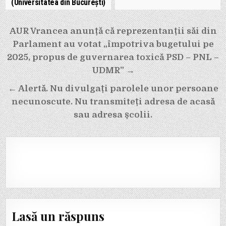
(Universitatea din București)
Navigare
AUR Vrancea anunță că reprezentanții săi din
în
Parlament au votat „împotriva bugetului pe
articole
2025, propus de guvernarea toxică PSD – PNL –
UDMR” →
← Alertă. Nu divulgați parolele unor persoane
necunoscute. Nu transmiteți adresa de acasă
sau adresa școlii.
Lasă un răspuns