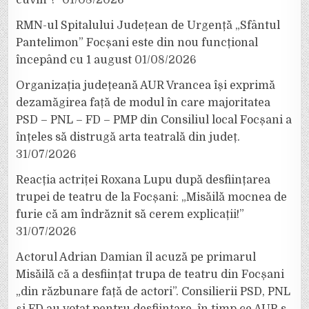
RMN-ul Spitalului Județean de Urgență „Sfântul
Pantelimon” Focșani este din nou funcțional
începând cu 1 august
01/08/2026
Organizația județeană AUR Vrancea își exprimă
dezamăgirea față de modul în care majoritatea
PSD – PNL – FD – PMP din Consiliul local Focșani a
înțeles să distrugă arta teatrală din județ.
31/07/2026
Reacția actriței Roxana Lupu după desființarea
trupei de teatru de la Focșani: „Misăilă mocnea de
furie că am îndrăznit să cerem explicații!”
31/07/2026
Actorul Adrian Damian îl acuză pe primarul
Misăilă că a desființat trupa de teatru din Focșani
„din răzbunare față de actori”. Consilierii PSD, PNL
și FD au votat pentru desființare, în timp ce AUR s-