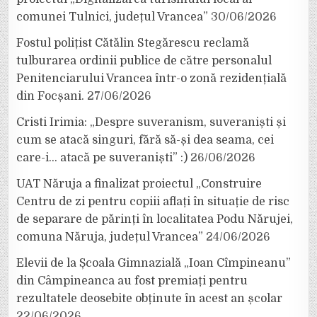
comunei Tulnici, județul Vrancea”
30/06/2026
Fostul polițist Cătălin Stegărescu reclamă
tulburarea ordinii publice de către personalul
Penitenciarului Vrancea într-o zonă rezidențială
din Focșani.
27/06/2026
Cristi Irimia: „Despre suveranism, suveraniști și
cum se atacă singuri, fără să-și dea seama, cei
care-i… atacă pe suveraniști” :)
26/06/2026
UAT Năruja a finalizat proiectul „Construire
Centru de zi pentru copiii aflați în situație de risc
de separare de părinți în localitatea Podu Nărujei,
comuna Năruja, județul Vrancea”
24/06/2026
Elevii de la Școala Gimnazială „Ioan Cîmpineanu”
din Câmpineanca au fost premiați pentru
rezultatele deosebite obținute în acest an școlar
22/06/2026