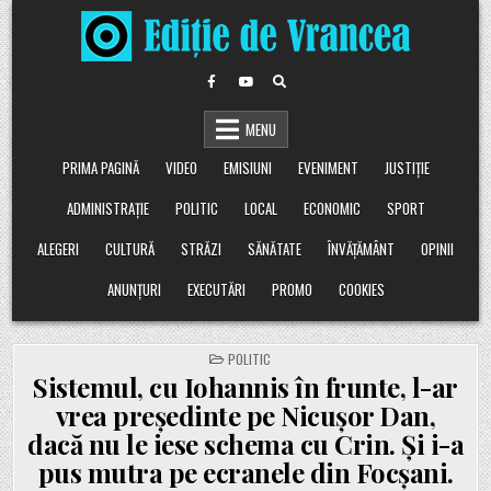
Skip
to
content
MENU
PRIMA PAGINĂ
VIDEO
EMISIUNI
EVENIMENT
JUSTIȚIE
ADMINISTRAȚIE
POLITIC
LOCAL
ECONOMIC
SPORT
ALEGERI
CULTURĂ
STRĂZI
SĂNĂTATE
ÎNVĂȚĂMÂNT
OPINII
ANUNȚURI
EXECUTĂRI
PROMO
COOKIES
POSTED
POLITIC
IN
Sistemul, cu Iohannis în frunte, l-ar
vrea președinte pe Nicușor Dan,
dacă nu le iese schema cu Crin. Și i-a
pus mutra pe ecranele din Focșani.