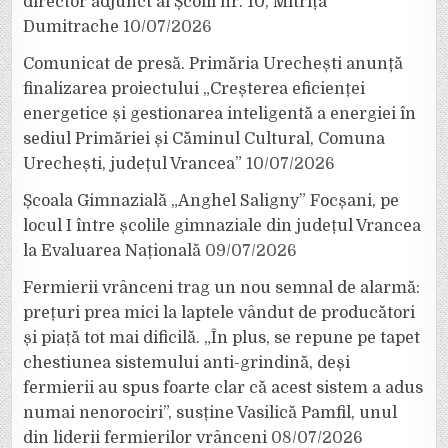
director adjunct al Școlii nr. 10, Mitrița
Dumitrache
10/07/2026
Comunicat de presă. Primăria Urechești anunță
finalizarea proiectului „Creșterea eficienței
energetice și gestionarea inteligentă a energiei în
sediul Primăriei și Căminul Cultural, Comuna
Urechești, județul Vrancea”
10/07/2026
Școala Gimnazială „Anghel Saligny” Focșani, pe
locul I între școlile gimnaziale din județul Vrancea
la Evaluarea Națională
09/07/2026
Fermierii vrânceni trag un nou semnal de alarmă:
prețuri prea mici la laptele vândut de producători
și piață tot mai dificilă. „În plus, se repune pe tapet
chestiunea sistemului anti-grindină, deși
fermierii au spus foarte clar că acest sistem a adus
numai nenorociri”, susține Vasilică Pamfil, unul
din liderii fermierilor vrânceni
08/07/2026