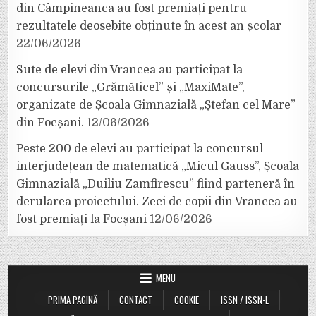
din Câmpineanca au fost premiați pentru
rezultatele deosebite obținute în acest an școlar
22/06/2026
Sute de elevi din Vrancea au participat la
concursurile „Grămăticel” și „MaxiMate”,
organizate de Școala Gimnazială „Ștefan cel Mare”
din Focșani.
12/06/2026
Peste 200 de elevi au participat la concursul
interjudețean de matematică „Micul Gauss”, Școala
Gimnazială „Duiliu Zamfirescu” fiind parteneră în
derularea proiectului. Zeci de copii din Vrancea au
fost premiați la Focșani
12/06/2026
MENU
PRIMA PAGINĂ
CONTACT
COOKIE
ISSN / ISSN-L