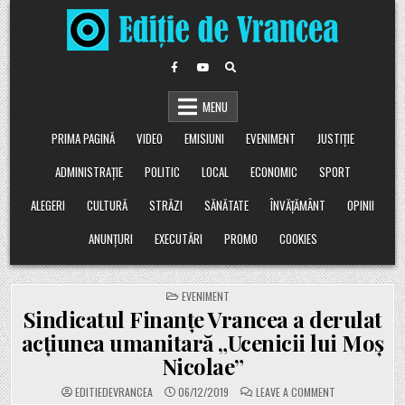
Skip
to
content
MENU
PRIMA PAGINĂ
VIDEO
EMISIUNI
EVENIMENT
JUSTIȚIE
ADMINISTRAȚIE
POLITIC
LOCAL
ECONOMIC
SPORT
ALEGERI
CULTURĂ
STRĂZI
SĂNĂTATE
ÎNVĂȚĂMÂNT
OPINII
ANUNȚURI
EXECUTĂRI
PROMO
COOKIES
POSTED
EVENIMENT
IN
Sindicatul Finanțe Vrancea a derulat
acţiunea umanitară „Ucenicii lui Moş
Nicolae”
ON
EDITIEDEVRANCEA
06/12/2019
LEAVE A COMMENT
SINDICATUL