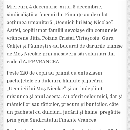
FINANȚE
VRANCEA
Miercuri, 4 decembrie, și joi, 5 decembrie,
A
DERULAT
sindicaliștii vrânceni din Finanțe au derulat
ACŢIUNEA
UMANITARĂ
acţiunea umanitară „Ucenicii lui Moş Nicolae”.
„UCENICII
LUI
Astfel, copiii unor familii nevoiașe din comunele
MOŞ
NICOLAE”
vrâncene Jitia, Poiana Cristei, Vîrteșcoiu, Gura
Caliței și Păunești s-au bucurat de darurile trimise
de Moş Nicolae prin mesagerii săi voluntari din
cadrul AJFP VRANCEA.
Peste 120 de copii au primit cu entuziasm
pacheţetele cu dulciuri, hăinuțe și jucării.
„Ucenicii lui Moș Nicolae” și-au îndeplinit
misiunea și anul acesta. Au oferit celor mici, dar și
mămicilor sau tăticilor, precum și bunicilor, câte
un pachețel cu dulciuri, jucării și haine, pregătite
prin grija Sindicatului Finanțe Vrancea.