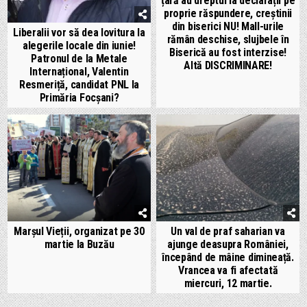
țară au dreptul la declarații pe
proprie răspundere, creștinii
din biserici NU! Mall-urile
Liberalii vor să dea lovitura la
rămân deschise, slujbele în
alegerile locale din iunie!
Biserică au fost interzise!
Patronul de la Metale
Altă DISCRIMINARE!
Internațional, Valentin
Resmeriță, candidat PNL la
Primăria Focșani?
Marșul Vieții, organizat pe 30
Un val de praf saharian va
martie la Buzău
ajunge deasupra României,
începând de mâine dimineață.
Vrancea va fi afectată
miercuri, 12 martie.