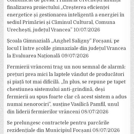
finalizarea proiectului „Creșterea eficienței
energetice și gestionarea inteligentă a energiei în
sediul Primăriei și Căminul Cultural, Comuna
Urechești, județul Vrancea”
10/07/2026
Școala Gimnazială „Anghel Saligny” Focșani, pe
locul I între școlile gimnaziale din județul Vrancea
la Evaluarea Națională
09/07/2026
Fermierii vrânceni trag un nou semnal de alarmă:
prețuri prea mici la laptele vândut de producători
și piață tot mai dificilă. „În plus, se repune pe tapet
chestiunea sistemului anti-grindină, deși
fermierii au spus foarte clar că acest sistem a adus
numai nenorociri”, susține Vasilică Pamfil, unul
din liderii fermierilor vrânceni
08/07/2026
Se prelungesc contractele pentru parcările
rezidențiale din Municipiul Focșani
08/07/2026