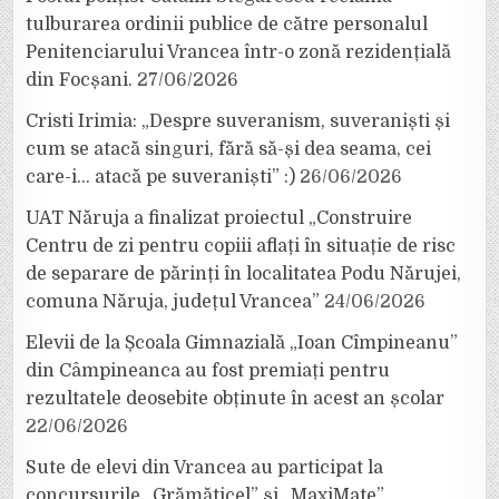
tulburarea ordinii publice de către personalul
Penitenciarului Vrancea într-o zonă rezidențială
din Focșani.
27/06/2026
Cristi Irimia: „Despre suveranism, suveraniști și
cum se atacă singuri, fără să-și dea seama, cei
care-i… atacă pe suveraniști” :)
26/06/2026
UAT Năruja a finalizat proiectul „Construire
Centru de zi pentru copiii aflați în situație de risc
de separare de părinți în localitatea Podu Nărujei,
comuna Năruja, județul Vrancea”
24/06/2026
Elevii de la Școala Gimnazială „Ioan Cîmpineanu”
din Câmpineanca au fost premiați pentru
rezultatele deosebite obținute în acest an școlar
22/06/2026
Sute de elevi din Vrancea au participat la
concursurile „Grămăticel” și „MaxiMate”,