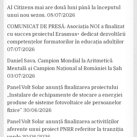
AI Citizens mai are două luni până la începutul
unui nou sezon.
08/07/2026
COMUNICAT DE PRESĂ: Asociația NOI a finalizat
cu succes proiectul Erasmus+ dedicat dezvoltării
competențelor formatorilor în educația adulților
07/07/2026
Daniel Sava, Campion Mondial la Aritmetică
Mentală și Campion Național al României la Șah
03/07/2026
Panel Volt Solar anunță finalizarea proiectului
„Instalare de echipamente de stocare a energiei
produse de sisteme fotovoltaice ale persoanelor
fizice”
30/06/2026
Panel Volt Solar anunță finalizarea activităților
aferente unui proiect PNRR referitor la tranziția
verde
30/06/2026