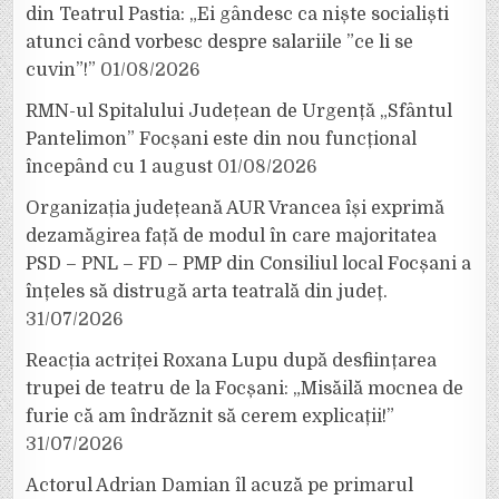
din Teatrul Pastia: „Ei gândesc ca niște socialiști
atunci când vorbesc despre salariile ”ce li se
cuvin”!”
01/08/2026
RMN-ul Spitalului Județean de Urgență „Sfântul
Pantelimon” Focșani este din nou funcțional
începând cu 1 august
01/08/2026
Organizația județeană AUR Vrancea își exprimă
dezamăgirea față de modul în care majoritatea
PSD – PNL – FD – PMP din Consiliul local Focșani a
înțeles să distrugă arta teatrală din județ.
31/07/2026
Reacția actriței Roxana Lupu după desființarea
trupei de teatru de la Focșani: „Misăilă mocnea de
furie că am îndrăznit să cerem explicații!”
31/07/2026
Actorul Adrian Damian îl acuză pe primarul