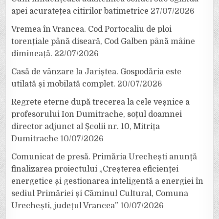
apei acuratețea citirilor batimetrice
27/07/2026
Vremea în Vrancea. Cod Portocaliu de ploi
torențiale până diseară, Cod Galben până mâine
dimineață.
22/07/2026
Casă de vânzare la Jariștea. Gospodăria este
utilată și mobilată complet.
20/07/2026
Regrete eterne după trecerea la cele veșnice a
profesorului Ion Dumitrache, soțul doamnei
director adjunct al Școlii nr. 10, Mitrița
Dumitrache
10/07/2026
Comunicat de presă. Primăria Urechești anunță
finalizarea proiectului „Creșterea eficienței
energetice și gestionarea inteligentă a energiei în
sediul Primăriei și Căminul Cultural, Comuna
Urechești, județul Vrancea”
10/07/2026