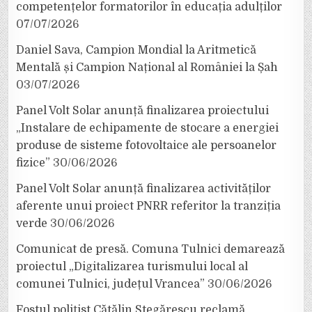
competențelor formatorilor în educația adulților
07/07/2026
Daniel Sava, Campion Mondial la Aritmetică
Mentală și Campion Național al României la Șah
03/07/2026
Panel Volt Solar anunță finalizarea proiectului
„Instalare de echipamente de stocare a energiei
produse de sisteme fotovoltaice ale persoanelor
fizice”
30/06/2026
Panel Volt Solar anunță finalizarea activităților
aferente unui proiect PNRR referitor la tranziția
verde
30/06/2026
Comunicat de presă. Comuna Tulnici demarează
proiectul „Digitalizarea turismului local al
comunei Tulnici, județul Vrancea”
30/06/2026
Fostul polițist Cătălin Stegărescu reclamă