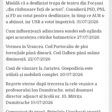
Misăilă că a desființat trupa de teatru din Focșani
„din răzbunare față de actori”. Consilierii PSD, PNL
și FD au votat pentru desființare, în timp ce AUR s-
a abținut, iar USR a votat împotrivă.
31/07/2026
Cum influențează adâncimea sondei sub oglinda
apei acuratețea citirilor batimetrice
27/07/2026
Vremea în Vrancea. Cod Portocaliu de ploi
torențiale până diseară, Cod Galben până mâine
dimineață.
22/07/2026
Casă de vânzare la Jariștea. Gospodăria este
utilată și mobilată complet.
20/07/2026
Regrete eterne după trecerea la cele veșnice a
profesorului Ion Dumitrache, soțul doamnei
director adjunct al Școlii nr. 10, Mitrița
Dumitrache
10/07/2026
Comunicat de presă. Primăria Urechești anunță