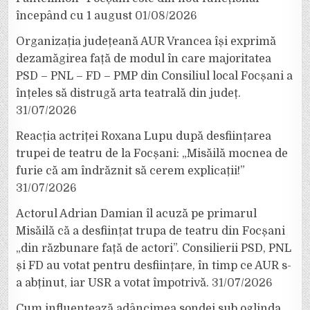
începând cu 1 august
01/08/2026
Organizația județeană AUR Vrancea își exprimă
dezamăgirea față de modul în care majoritatea
PSD – PNL – FD – PMP din Consiliul local Focșani a
înțeles să distrugă arta teatrală din județ.
31/07/2026
Reacția actriței Roxana Lupu după desființarea
trupei de teatru de la Focșani: „Misăilă mocnea de
furie că am îndrăznit să cerem explicații!”
31/07/2026
Actorul Adrian Damian îl acuză pe primarul
Misăilă că a desființat trupa de teatru din Focșani
„din răzbunare față de actori”. Consilierii PSD, PNL
și FD au votat pentru desființare, în timp ce AUR s-
a abținut, iar USR a votat împotrivă.
31/07/2026
Cum influențează adâncimea sondei sub oglinda