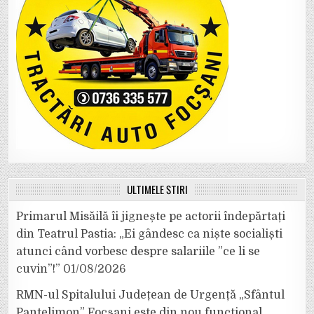
ULTIMELE ȘTIRI
Primarul Misăilă îi jignește pe actorii îndepărtați
din Teatrul Pastia: „Ei gândesc ca niște socialiști
atunci când vorbesc despre salariile ”ce li se
cuvin”!”
01/08/2026
RMN-ul Spitalului Județean de Urgență „Sfântul
Pantelimon” Focșani este din nou funcțional