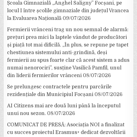
Școala Gimnazială „Anghel Saligny” Focșani, pe
locul I între școlile gimnaziale din județul Vrancea
la Evaluarea Națională
09/07/2026
Fermierii vrânceni trag un nou semnal de alarmă:
prețuri prea mici la laptele vândut de producători
și piață tot mai dificilă. „În plus, se repune pe tapet
chestiunea sistemului anti-grindină, deși
fermierii au spus foarte clar că acest sistem a adus
numai nenorociri”, susține Vasilică Pamfil, unul
din liderii fermierilor vrânceni
08/07/2026
Se prelungesc contractele pentru parcările
rezidențiale din Municipiul Focșani
08/07/2026
AI Citizens mai are două luni până la începutul
unui nou sezon.
08/07/2026
COMUNICAT DE PRESĂ: Asociația NOI a finalizat
cu succes proiectul Erasmus+ dedicat dezvoltării