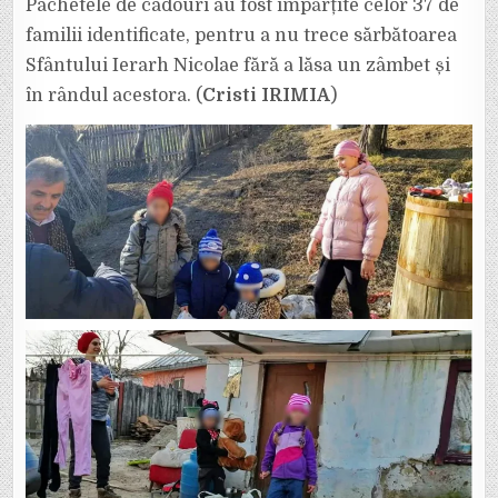
Pachetele de cadouri au fost împărțite celor 37 de
familii identificate, pentru a nu trece sărbătoarea
Sfântului Ierarh Nicolae fără a lăsa un zâmbet și
în rândul acestora. (
Cristi IRIMIA
)