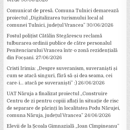
Comunicat de presă. Comuna Tulnici demarează
proiectul „Digitalizarea turismului local al
comunei Tulnici, județul Vrancea”
30/06/2026
Fostul polițist Cătălin Stegărescu reclamă
tulburarea ordinii publice de către personalul
Penitenciarului Vrancea într-o zonă rezidențială
din Focșani.
27/06/2026
Cristi Irimia: „Despre suveranism, suveraniști și
cum se atacă singuri, fără să-și dea seama, cei
care-i… atacă pe suveraniști” :)
26/06/2026
UAT Năruja a finalizat proiectul „Construire
Centru de zi pentru copiii aflați în situație de risc
de separare de părinți în localitatea Podu Nărujei,
comuna Năruja, județul Vrancea”
24/06/2026
Elevii de la Școala Gimnazială „Ioan Cîmpineanu”