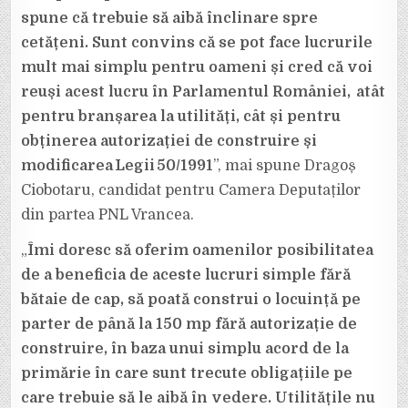
spune că trebuie să aibă înclinare spre
cetățeni. Sunt convins că se pot face lucrurile
mult mai simplu pentru oameni și cred că voi
reuși acest lucru în Parlamentul României, atât
pentru branșarea la utilități, cât și pentru
obținerea autorizației de construire și
modificarea Legii 50/1991
”, mai spune Dragoș
Ciobotaru, candidat pentru Camera Deputaților
din partea PNL Vrancea.
„
Îmi doresc să oferim oamenilor posibilitatea
de a beneficia de aceste lucruri simple fără
bătaie de cap, să poată construi o locuință pe
parter de până la 150 mp fără autorizație de
construire, în baza unui simplu acord de la
primărie în care sunt trecute obligațiile pe
care trebuie să le aibă în vedere. Utilitățile nu