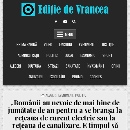
Skip
to
content
MENU
PRIMA PAGINĂ
VIDEO
EMISIUNI
EVENIMENT
JUSTIȚIE
ADMINISTRAȚIE
POLITIC
LOCAL
ECONOMIC
SPORT
ALEGERI
CULTURĂ
STRĂZI
SĂNĂTATE
ÎNVĂȚĂMÂNT
OPINII
ANUNȚURI
EXECUTĂRI
PROMO
COOKIES
POSTED
ALEGERI
,
EVENIMENT
,
POLITIC
IN
„Românii au nevoie de mai bine de
jumătate de an pentru a se branșa la
rețeaua de curent electric sau la
rețeaua de canalizare. E timpul să