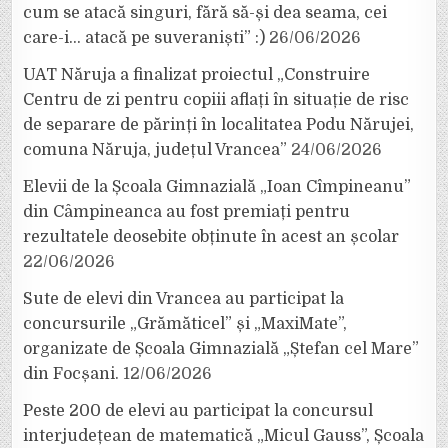
cum se atacă singuri, fără să-și dea seama, cei
care-i… atacă pe suveraniști” :)
26/06/2026
UAT Năruja a finalizat proiectul „Construire
Centru de zi pentru copiii aflați în situație de risc
de separare de părinți în localitatea Podu Nărujei,
comuna Năruja, județul Vrancea”
24/06/2026
Elevii de la Școala Gimnazială „Ioan Cîmpineanu”
din Câmpineanca au fost premiați pentru
rezultatele deosebite obținute în acest an școlar
22/06/2026
Sute de elevi din Vrancea au participat la
concursurile „Grămăticel” și „MaxiMate”,
organizate de Școala Gimnazială „Ștefan cel Mare”
din Focșani.
12/06/2026
Peste 200 de elevi au participat la concursul
interjudețean de matematică „Micul Gauss”, Școala