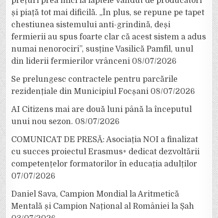
prețuri prea mici la laptele vândut de producători
și piață tot mai dificilă. „În plus, se repune pe tapet
chestiunea sistemului anti-grindină, deși
fermierii au spus foarte clar că acest sistem a adus
numai nenorociri”, susține Vasilică Pamfil, unul
din liderii fermierilor vrânceni
08/07/2026
Se prelungesc contractele pentru parcările
rezidențiale din Municipiul Focșani
08/07/2026
AI Citizens mai are două luni până la începutul
unui nou sezon.
08/07/2026
COMUNICAT DE PRESĂ: Asociația NOI a finalizat
cu succes proiectul Erasmus+ dedicat dezvoltării
competențelor formatorilor în educația adulților
07/07/2026
Daniel Sava, Campion Mondial la Aritmetică
Mentală și Campion Național al României la Șah