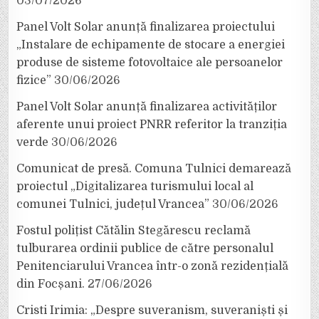
03/07/2026
Panel Volt Solar anunță finalizarea proiectului
„Instalare de echipamente de stocare a energiei
produse de sisteme fotovoltaice ale persoanelor
fizice”
30/06/2026
Panel Volt Solar anunță finalizarea activităților
aferente unui proiect PNRR referitor la tranziția
verde
30/06/2026
Comunicat de presă. Comuna Tulnici demarează
proiectul „Digitalizarea turismului local al
comunei Tulnici, județul Vrancea”
30/06/2026
Fostul polițist Cătălin Stegărescu reclamă
tulburarea ordinii publice de către personalul
Penitenciarului Vrancea într-o zonă rezidențială
din Focșani.
27/06/2026
Cristi Irimia: „Despre suveranism, suveraniști și