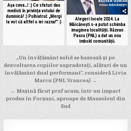
Așa ceva…! :) Ce sfaturi dau
medicii în privința votului de
duminică! :) Psihiatrul: „Mergi
Alegeri locale 2024. La
la vot că altfel o iei razna!” :)
Măicănești s-a putut schimba
imaginea localității. Răzvan
Pascu (PNL) a dat un nou
imbold comunității.
Navigare
„Un învățământ solid se bazează și pe
în
dezvoltarea copiilor supradotați, alături de un
articole
învățământ dual performant”, consideră Livia
Marcu (PNL Vrancea) →
← Mașină făcut praf acum, într-un impact
produs în Focșani, aproape de Mausoleul din
Sud