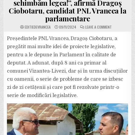
schimbăm legea!”, afirmă Dragoș
Ciobotaru, candidat PNL Vrancea la
parlamentare
ON
EDITIEDEVRANCEA
09/11/2024
LEAVE A COMMENT
„ROMÂNII
AU
NEVOIE
Președintele PNL Vrancea, Dragoș Ciobotaru, a
DE
MAI
pregătit mai multe idei de proiecte legislative,
BINE
DE
pentru a le depune în Parlament în calitate de
JUMĂTATE
DE
deputat. A adunat, după 8 ani ca primar al
AN
PENTRU
A
comunei Vizantea-Livezi, dar și în urma discuțiilor
SE
BRANȘA
cu oamenii, o serie de probleme de care se izbesc
LA
REȚEAUA
zi de zi cetățenii și care pot fi rezolvate printr-o
DE
CURENT
serie de modificări legislative.
ELECTRIC
SAU
LA
REȚEAUA
DE
CANALIZARE.
E
TIMPUL
SĂ
SCHIMBĂM
LEGEA!”,