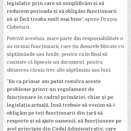
legislativ prin care să simplificăm și să
reducem perioada și să obligăm funcționarii
să-și facă treaba mult mai bine
”, spune Dragoș
Ciobotaru.
Potrivit acestuia, mare parte din responsabilitate o
au tocmai funcționarii, care țin dosarele blocate cu
săptămânile sau lunile, pentru ca în final să
constate că lipsește un document, pentru
obținerea căruia trec alte săptămâni sau luni.
”
Eu ca primar am putut rezolva aceste
probleme printr-un regulament de
funcționare în cadrul primăriei, chiar și pe
legislația actuală. Însă trebuie să venim să-i
obligăm pe toți funcționarii din țară să
respecte și să ajute oamenii, să funcționeze pe
acel principiu din Codul Administrativ, care