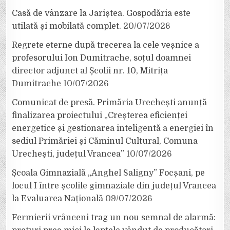
Casă de vânzare la Jariștea. Gospodăria este
utilată și mobilată complet.
20/07/2026
Regrete eterne după trecerea la cele veșnice a
profesorului Ion Dumitrache, soțul doamnei
director adjunct al Școlii nr. 10, Mitrița
Dumitrache
10/07/2026
Comunicat de presă. Primăria Urechești anunță
finalizarea proiectului „Creșterea eficienței
energetice și gestionarea inteligentă a energiei în
sediul Primăriei și Căminul Cultural, Comuna
Urechești, județul Vrancea”
10/07/2026
Școala Gimnazială „Anghel Saligny” Focșani, pe
locul I între școlile gimnaziale din județul Vrancea
la Evaluarea Națională
09/07/2026
Fermierii vrânceni trag un nou semnal de alarmă: