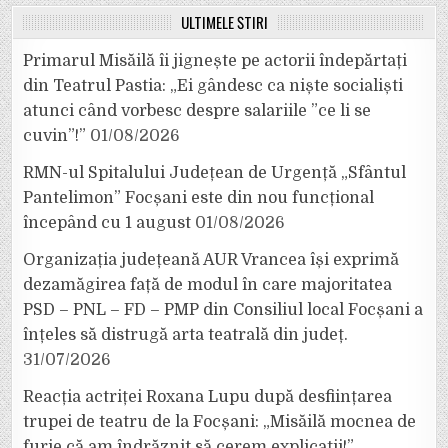
ULTIMELE ȘTIRI
Primarul Misăilă îi jignește pe actorii îndepărtați
din Teatrul Pastia: „Ei gândesc ca niște socialiști
atunci când vorbesc despre salariile ”ce li se
cuvin”!”
01/08/2026
RMN-ul Spitalului Județean de Urgență „Sfântul
Pantelimon” Focșani este din nou funcțional
începând cu 1 august
01/08/2026
Organizația județeană AUR Vrancea își exprimă
dezamăgirea față de modul în care majoritatea
PSD – PNL – FD – PMP din Consiliul local Focșani a
înțeles să distrugă arta teatrală din județ.
31/07/2026
Reacția actriței Roxana Lupu după desființarea
trupei de teatru de la Focșani: „Misăilă mocnea de
furie că am îndrăznit să cerem explicații!”