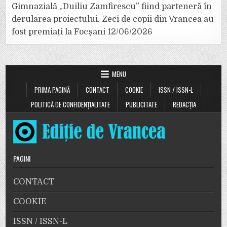
Gimnazială „Duiliu Zamfirescu” fiind parteneră în
derularea proiectului. Zeci de copii din Vrancea au
fost premiați la Focșani
12/06/2026
MENU
PRIMA PAGINĂ
CONTACT
COOKIE
ISSN / ISSN-L
POLITICĂ DE CONFIDENȚIALITATE
PUBLICITATE
REDACȚIA
PAGINI
CONTACT
COOKIE
ISSN / ISSN-L