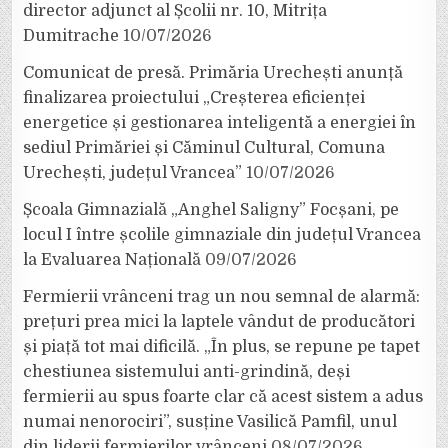
director adjunct al Școlii nr. 10, Mitrița
Dumitrache
10/07/2026
Comunicat de presă. Primăria Urechești anunță
finalizarea proiectului „Creșterea eficienței
energetice și gestionarea inteligentă a energiei în
sediul Primăriei și Căminul Cultural, Comuna
Urechești, județul Vrancea”
10/07/2026
Școala Gimnazială „Anghel Saligny” Focșani, pe
locul I între școlile gimnaziale din județul Vrancea
la Evaluarea Națională
09/07/2026
Fermierii vrânceni trag un nou semnal de alarmă:
prețuri prea mici la laptele vândut de producători
și piață tot mai dificilă. „În plus, se repune pe tapet
chestiunea sistemului anti-grindină, deși
fermierii au spus foarte clar că acest sistem a adus
numai nenorociri”, susține Vasilică Pamfil, unul
din liderii fermierilor vrânceni
08/07/2026