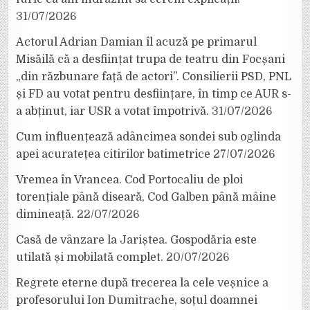
31/07/2026
Actorul Adrian Damian îl acuză pe primarul
Misăilă că a desființat trupa de teatru din Focșani
„din răzbunare față de actori”. Consilierii PSD, PNL
și FD au votat pentru desființare, în timp ce AUR s-
a abținut, iar USR a votat împotrivă.
31/07/2026
Cum influențează adâncimea sondei sub oglinda
apei acuratețea citirilor batimetrice
27/07/2026
Vremea în Vrancea. Cod Portocaliu de ploi
torențiale până diseară, Cod Galben până mâine
dimineață.
22/07/2026
Casă de vânzare la Jariștea. Gospodăria este
utilată și mobilată complet.
20/07/2026
Regrete eterne după trecerea la cele veșnice a
profesorului Ion Dumitrache, soțul doamnei