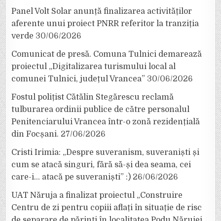
Panel Volt Solar anunță finalizarea activităților
aferente unui proiect PNRR referitor la tranziția
verde
30/06/2026
Comunicat de presă. Comuna Tulnici demarează
proiectul „Digitalizarea turismului local al
comunei Tulnici, județul Vrancea”
30/06/2026
Fostul polițist Cătălin Stegărescu reclamă
tulburarea ordinii publice de către personalul
Penitenciarului Vrancea într-o zonă rezidențială
din Focșani.
27/06/2026
Cristi Irimia: „Despre suveranism, suveraniști și
cum se atacă singuri, fără să-și dea seama, cei
care-i… atacă pe suveraniști” :)
26/06/2026
UAT Năruja a finalizat proiectul „Construire
Centru de zi pentru copiii aflați în situație de risc
de separare de părinți în localitatea Podu Nărujei,