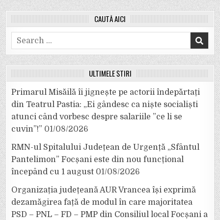
CAUTĂ AICI
Search
for:
ULTIMELE ȘTIRI
Primarul Misăilă îi jignește pe actorii îndepărtați
din Teatrul Pastia: „Ei gândesc ca niște socialiști
atunci când vorbesc despre salariile ”ce li se
cuvin”!”
01/08/2026
RMN-ul Spitalului Județean de Urgență „Sfântul
Pantelimon” Focșani este din nou funcțional
începând cu 1 august
01/08/2026
Organizația județeană AUR Vrancea își exprimă
dezamăgirea față de modul în care majoritatea
PSD – PNL – FD – PMP din Consiliul local Focșani a