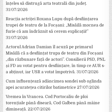
înțeles să distrugă arta teatrală din județ.
31/07/2026
Reacția actriței Roxana Lupu după desființarea
trupei de teatru de la Focșani: „Misăilă mocnea de
furie că am îndrăznit să cerem explicații!”
31/07/2026
Actorul Adrian Damian îl acuză pe primarul
Misăilă că a desființat trupa de teatru din Focșani
„din răzbunare față de actori”. Consilierii PSD, PNL
și FD au votat pentru desființare, în timp ce AUR s-
a abținut, iar USR a votat împotrivă.
31/07/2026
Cum influențează adâncimea sondei sub oglinda
apei acuratețea citirilor batimetrice
27/07/2026
Vremea în Vrancea. Cod Portocaliu de ploi
torențiale până diseară, Cod Galben până mâine
dimineață.
22/07/2026