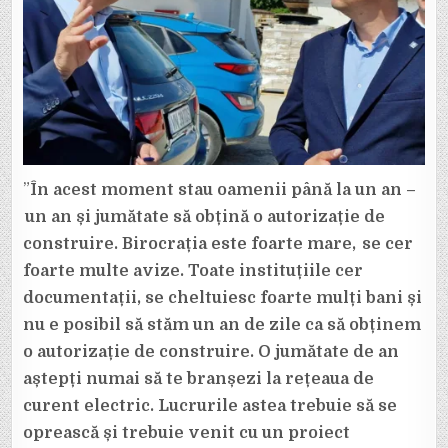
AFIRMĂ
DRAGOȘ
CIOBOTARU,
CANDIDAT
PNL
VRANCEA
LA
PARLAMENTARE
”
În acest moment stau oamenii până la un an –
un an și jumătate să obțină o autorizație de
construire. Birocrația este foarte mare, se cer
foarte multe avize. Toate instituțiile cer
documentații, se cheltuiesc foarte mulți bani și
nu e posibil să stăm un an de zile ca să obținem
o autorizație de construire. O jumătate de an
aștepți numai să te branșezi la rețeaua de
curent electric. Lucrurile astea trebuie să se
oprească și trebuie venit cu un proiect