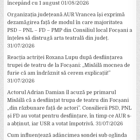
începând cu 1 august
01/08/2026
Organizația județeană AUR Vrancea își exprimă
dezamăgirea față de modul în care majoritatea
PSD – PNL – FD – PMP din Consiliul local Focșani a
înțeles să distrugă arta teatrală din județ.
31/07/2026
Reacția actriței Roxana Lupu după desființarea
trupei de teatru de la Focșani: „Misăilă mocnea de
furie că am îndrăznit să cerem explicații!”
31/07/2026
Actorul Adrian Damian îl acuză pe primarul
Misăilă că a desființat trupa de teatru din Focșani
„din răzbunare față de actori”. Consilierii PSD, PNL
și FD au votat pentru desființare, în timp ce AUR s-
a abținut, iar USR a votat împotrivă.
31/07/2026
Cum influențează adâncimea sondei sub oglinda