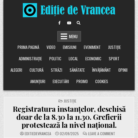
Skip
to
content
MENU
PRIMA PAGINĂ
VIDEO
EMISIUNI
EVENIMENT
JUSTIȚIE
ADMINISTRAȚIE
POLITIC
LOCAL
ECONOMIC
SPORT
ALEGERI
CULTURĂ
STRĂZI
SĂNĂTATE
ÎNVĂȚĂMÂNT
OPINII
ANUNȚURI
EXECUTĂRI
PROMO
COOKIES
POSTED
JUSTIȚIE
IN
Registratura instanțelor, deschisă
doar de la 8.30 la 11.30. Grefierii
protestează la nivel național.
ON
EDITIEDEVRANCEA
02/09/2025
LEAVE A COMMENT
REGISTRATUR