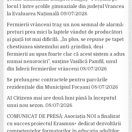
locul I între școlile gimnaziale din județul Vrancea
la Evaluarea Națională
09/07/2026
Fermierii vrânceni trag un nou semnal de alarmă:
prețuri prea mici la laptele vândut de producători
și piață tot mai dificilă. „În plus, se repune pe tapet
chestiunea sistemului anti-grindină, deși
fermierii au spus foarte clar că acest sistem a adus
numai nenorociri”, susține Vasilică Pamfil, unul
din liderii fermierilor vrânceni
08/07/2026
Se prelungesc contractele pentru parcările
rezidențiale din Municipiul Focșani
08/07/2026
AI Citizens mai are două luni până la începutul
unui nou sezon.
08/07/2026
COMUNICAT DE PRESĂ: Asociația NOI a finalizat
cu succes proiectul Erasmus+ dedicat dezvoltării
competențelor formatorilor în educația adulților