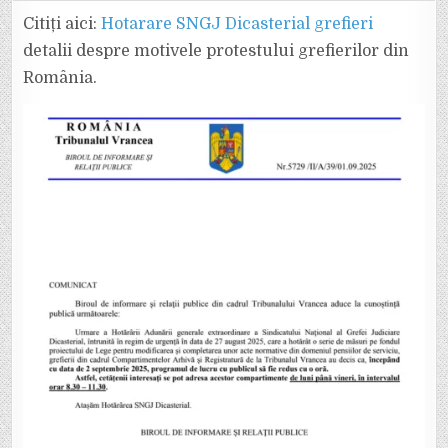
INSTANȚELOR,
DESCHISĂ
Citiți aici:
Hotarare SNGJ Dicasterial grefieri
DOAR
DE
detalii despre motivele protestului grefierilor din
LA
8.30
România.
LA
11.30.
GREFIERII
PROTESTEAZĂ
LA
NIVEL
NAȚIONAL.