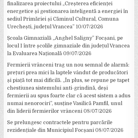
finalizarea proiectului „Creșterea eficienței
energetice și gestionarea inteligentă a energiei în
sediul Primăriei și Căminul Cultural, Comuna
Urechești, județul Vrancea”
10/07/2026
Școala Gimnazială „Anghel Saligny” Focșani, pe
locul I între școlile gimnaziale din județul Vrancea
la Evaluarea Națională
09/07/2026
Fermierii vrânceni trag un nou semnal de alarmă:
prețuri prea mici la laptele vândut de producători
și piață tot mai dificilă. „În plus, se repune pe tapet
chestiunea sistemului anti-grindină, deși
fermierii au spus foarte clar că acest sistem a adus
numai nenorociri”, susține Vasilică Pamfil, unul
din liderii fermierilor vrânceni
08/07/2026
Se prelungesc contractele pentru parcările
rezidențiale din Municipiul Focșani
08/07/2026