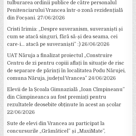
tulburarea ordinii publice de către personalul
Penitenciarului Vrancea într-o zonă rezidențială
din Focșani.
27/06/2026
Cristi Irimia: „Despre suveranism, suveraniști și
cum se atacă singuri, fără să-și dea seama, cei
care-i… atacă pe suveraniști” :)
26/06/2026
UAT Năruja a finalizat proiectul „Construire
Centru de zi pentru copiii aflați în situație de risc
de separare de părinți în localitatea Podu Nărujei,
comuna Năruja, județul Vrancea”
24/06/2026
Elevii de la Școala Gimnazială „Ioan Cîmpineanu”
din Câmpineanca au fost premiați pentru
rezultatele deosebite obținute în acest an școlar
22/06/2026
Sute de elevi din Vrancea au participat la
concursurile „Grămăticel” și „MaxiMate”,