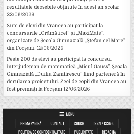
rezultatele deosebite obținute în acest an școlar
22/06/2026
Sute de elevi din Vrancea au participat la
concursurile „Grămăticel” și „MaxiMate”,
organizate de Școala Gimnazială „Ștefan cel Mare”
din Focșani.
12/06/2026
Peste 200 de elevi au participat la concursul
interjudețean de matematică „Micul Gauss”, Școala
Gimnazială „Duiliu Zamfirescu” fiind parteneră în
derularea proiectului. Zeci de copii din Vrancea au
fost premiați la Focșani
12/06/2026
MENU
PRIMA PAGINĂ
CONTACT
COOKIE
ISSN / ISSN-L
POLITICĂ DE CONFIDENȚIALITATE
PUBLICITATE
REDACȚIA