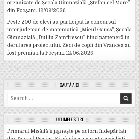
organizate de Școala Gimnazială „Ștefan cel Mare”
din Focșani.
12/06/2026
Peste 200 de elevi au participat la concursul
interjudețean de matematică „Micul Gauss”, Școala
Gimnazială „Duiliu Zamfirescu” fiind parteneră în
derularea proiectului. Zeci de copii din Vrancea au
fost premiați la Focșani
12/06/2026
CAUTĂ AICI
Search
for:
ULTIMELE ȘTIRI
Primarul Misăilă îi jignește pe actorii îndepărtați
din Teatrul Pastia: „Ei gândesc ca niște socialiști