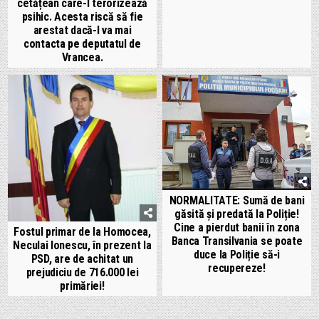
cetățean care-l terorizează
psihic. Acesta riscă să fie
arestat dacă-l va mai
contacta pe deputatul de
Vrancea.
NORMALITATE: Sumă de bani
găsită și predată la Poliție!
Cine a pierdut banii în zona
Fostul primar de la Homocea,
Banca Transilvania se poate
Neculai Ionescu, în prezent la
duce la Poliție să-i
PSD, are de achitat un
recupereze!
prejudiciu de 716.000 lei
primăriei!