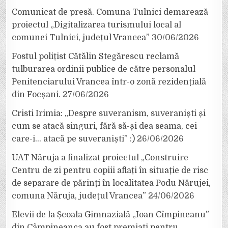
Comunicat de presă. Comuna Tulnici demarează
proiectul „Digitalizarea turismului local al
comunei Tulnici, județul Vrancea”
30/06/2026
Fostul polițist Cătălin Stegărescu reclamă
tulburarea ordinii publice de către personalul
Penitenciarului Vrancea într-o zonă rezidențială
din Focșani.
27/06/2026
Cristi Irimia: „Despre suveranism, suveraniști și
cum se atacă singuri, fără să-și dea seama, cei
care-i… atacă pe suveraniști” :)
26/06/2026
UAT Năruja a finalizat proiectul „Construire
Centru de zi pentru copiii aflați în situație de risc
de separare de părinți în localitatea Podu Nărujei,
comuna Năruja, județul Vrancea”
24/06/2026
Elevii de la Școala Gimnazială „Ioan Cîmpineanu”
din Câmpineanca au fost premiați pentru