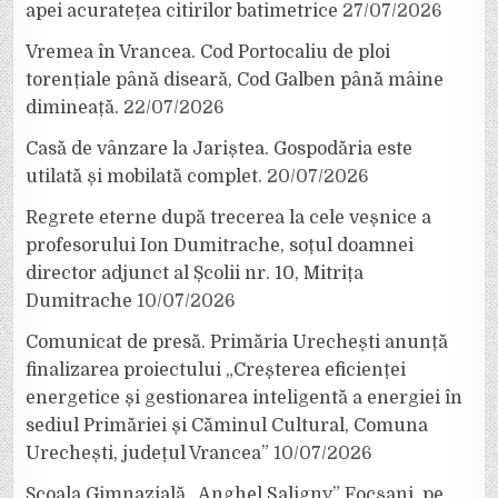
apei acuratețea citirilor batimetrice
27/07/2026
Vremea în Vrancea. Cod Portocaliu de ploi
torențiale până diseară, Cod Galben până mâine
dimineață.
22/07/2026
Casă de vânzare la Jariștea. Gospodăria este
utilată și mobilată complet.
20/07/2026
Regrete eterne după trecerea la cele veșnice a
profesorului Ion Dumitrache, soțul doamnei
director adjunct al Școlii nr. 10, Mitrița
Dumitrache
10/07/2026
Comunicat de presă. Primăria Urechești anunță
finalizarea proiectului „Creșterea eficienței
energetice și gestionarea inteligentă a energiei în
sediul Primăriei și Căminul Cultural, Comuna
Urechești, județul Vrancea”
10/07/2026
Școala Gimnazială „Anghel Saligny” Focșani, pe