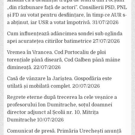
„din răzbunare față de actori”. Consilierii PSD, PNL
și FD au votat pentru desființare, în timp ce AUR s-
a abținut, iar USR a votat împotrivă.
31/07/2026
Cum influențează adâncimea sondei sub oglinda
apei acuratețea citirilor batimetrice
27/07/2026
Vremea în Vrancea. Cod Portocaliu de ploi
torențiale până diseară, Cod Galben până mâine
dimineață.
22/07/2026
Casă de vânzare la Jariștea. Gospodăria este
utilată și mobilată complet.
20/07/2026
Regrete eterne după trecerea la cele veșnice a
profesorului Ion Dumitrache, soțul doamnei
director adjunct al Școlii nr. 10, Mitrița
Dumitrache
10/07/2026
Comunicat de presă. Primăria Urechești anunță