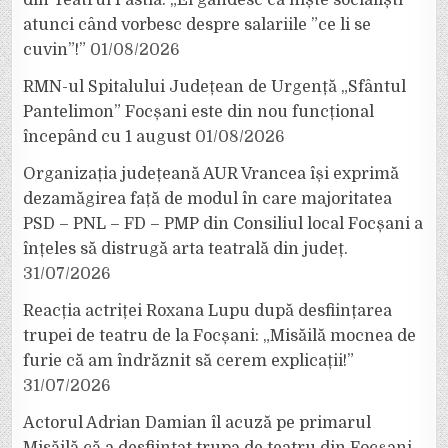
atunci când vorbesc despre salariile ”ce li se
cuvin”!”
01/08/2026
RMN-ul Spitalului Județean de Urgență „Sfântul
Pantelimon” Focșani este din nou funcțional
începând cu 1 august
01/08/2026
Organizația județeană AUR Vrancea își exprimă
dezamăgirea față de modul în care majoritatea
PSD – PNL – FD – PMP din Consiliul local Focșani a
înțeles să distrugă arta teatrală din județ.
31/07/2026
Reacția actriței Roxana Lupu după desființarea
trupei de teatru de la Focșani: „Misăilă mocnea de
furie că am îndrăznit să cerem explicații!”
31/07/2026
Actorul Adrian Damian îl acuză pe primarul
Misăilă că a desființat trupa de teatru din Focșani