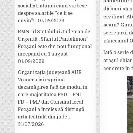
oamenilor l
socialiști atunci când vorbesc
dă bani să p
despre salariile ”ce li se
civilizat. A
cuvin”!”
01/08/2026
acum? Gunoa
RMN-ul Spitalului Județean de
secretarul d
Urgență „Sfântul Pantelimon”
pănceanul
O
Focșani este din nou funcțional
Iată o serie 
începând cu 1 august
orașul chiar 
01/08/2026
concrete în f
Organizația județeană AUR
Vrancea își exprimă
dezamăgirea față de modul în
care majoritatea PSD – PNL –
FD – PMP din Consiliul local
Focșani a înțeles să distrugă
arta teatrală din județ.
31/07/2026