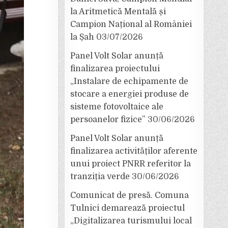
la Aritmetică Mentală și
Campion Național al României
la Șah
03/07/2026
Panel Volt Solar anunță
finalizarea proiectului
„Instalare de echipamente de
stocare a energiei produse de
sisteme fotovoltaice ale
persoanelor fizice”
30/06/2026
Panel Volt Solar anunță
finalizarea activităților aferente
unui proiect PNRR referitor la
tranziția verde
30/06/2026
Comunicat de presă. Comuna
Tulnici demarează proiectul
„Digitalizarea turismului local