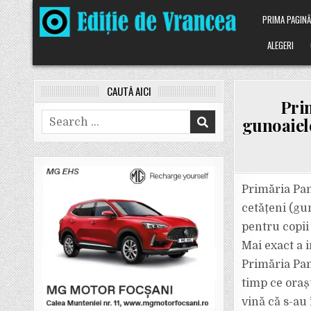
Skip
PRIMA PAGIN
to
content
ALEGERI
CAUTĂ AICI
Pri
Search
gunoaiele
for:
Primăria Pan
cetățeni (gu
pentru copii 
Mai exact a 
Primăria Pan
timp ce orașu
vină că s-au 