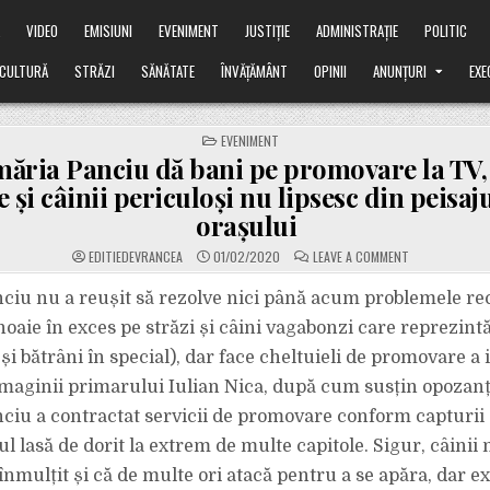
Ă
VIDEO
EMISIUNI
EVENIMENT
JUSTIȚIE
ADMINISTRAȚIE
POLITIC
CULTURĂ
STRĂZI
SĂNĂTATE
ÎNVĂȚĂMÂNT
OPINII
ANUNȚURI
EXE
POSTED
EVENIMENT
IN
măria Panciu dă bani pe promovare la TV,
 și câinii periculoși nu lipsesc din peisaju
orașului
ON
EDITIEDEVRANCEA
01/02/2020
LEAVE A COMMENT
PRIMĂRIA
PANCIU
DĂ
ciu nu a reușit să rezolve nici până acum problemele re
BANI
PE
noaie în exces pe străzi și câini vagabonzi care reprezint
PROMOVARE
LA
și bătrâni în special), dar face cheltuieli de promovare a 
TV,
DEȘI
imaginii primarului Iulian Nica, după cum susțin opozanții
GUNOAIELE
ȘI
CÂINII
ciu a contractat servicii de promovare conform capturii d
PERICULOȘI
NU
l lasă de dorit la extrem de multe capitole. Sigur, câinii 
LIPSESC
DIN
înmulțit și că de multe ori atacă pentru a se apăra, dar exi
PEISAJUL