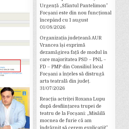
Urgență „Sfântul Pantelimon”
Focșani este din nou funcțional
începând cu 1 august
01/08/2026
Organizația județeană AUR
Vrancea își exprimă
dezamăgirea față de modul în
care majoritatea PSD – PNL –
FD – PMP din Consiliul local
Focșani a înțeles să distrugă
arta teatrală din județ.
31/07/2026
Reacția actriței Roxana Lupu
după desființarea trupei de
teatru de la Focșani: „Misăilă
mocnea de furie că am
îndrăznit să cerem explicații!”