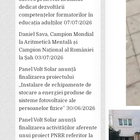
dedicat dezvoltării
competențelor formatorilor în
educația adulților
07/07/2026
Daniel Sava, Campion Mondial
la Aritmetică Mentală și
Campion Național al României
la Șah
03/07/2026
Panel Volt Solar anunță
finalizarea proiectului
„Instalare de echipamente de
stocare a energiei produse de
sisteme fotovoltaice ale
persoanelor fizice”
30/06/2026
Panel Volt Solar anunță
finalizarea activităților aferente
unui proiect PNRR referitor la