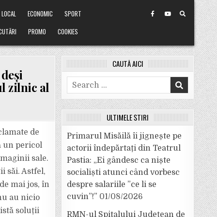
LOCAL
ECONOMIC
SPORT
CUTĂRI
PROMO
COOKIES
CAUTĂ AICI
 deși
Search
l zilnic al
for:
ULTIMELE ȘTIRI
clamate de
Primarul Misăilă îi jignește pe
ă un pericol
actorii îndepărtați din Teatrul
imaginii sale.
Pastia: „Ei gândesc ca niște
 săi. Astfel,
socialiști atunci când vorbesc
e mai jos, în
despre salariile ”ce li se
cuvin”!”
01/08/2026
nu au nicio
stă soluții
RMN-ul Spitalului Județean de