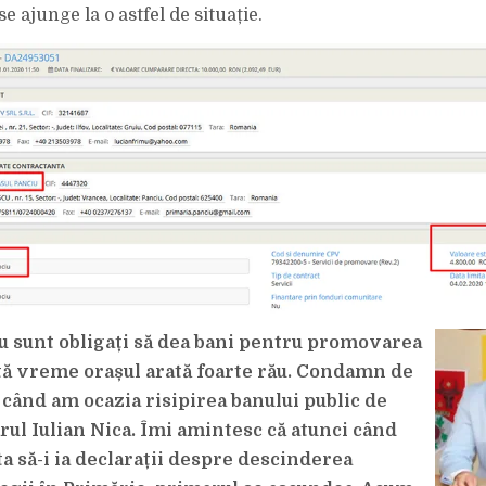
ZILNIC
e ajunge la o astfel de situație.
AL
ORAȘULUI
u sunt obligați să dea bani pentru promovarea
âtă vreme orașul arată foarte rău. Condamn de
 când am ocazia risipirea banului public de
rul Iulian Nica. Îmi amintesc că atunci când
ta să-i ia declarații despre descinderea