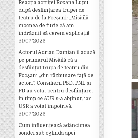
Reacția actriței Roxana Lupu
după desființarea trupei de
teatru de la Focșani: „Misăilă
mocnea de furie că am
îndrăznit să cerem explicații!”
31/07/2026
Actorul Adrian Damian îl acuză
pe primarul Misăilă că a
desființat trupa de teatru din
Focșani „din răzbunare față de
actori”. Consilierii PSD, PNL și
FD au votat pentru desființare,
în timp ce AUR s-a abținut, iar
USR a votat împotrivă.
31/07/2026
Cum influențează adâncimea
sondei sub oglinda apei