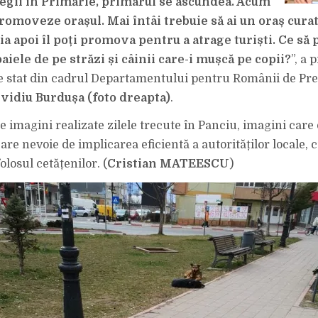
egii în Primărie, primarul se ascundea. Acum
romoveze orașul. Mai întâi trebuie să ai un oraș curat
bia apoi îl poți promova pentru a atrage turiști. Ce s
iele de pe străzi și câinii care-i mușcă pe copii?
”, a 
e stat din cadrul Departamentului pentru Românii de Pre
vidiu Burdușa (foto dreapta)
.
de imagini realizate zilele trecute în Panciu, imagini car
are nevoie de implicarea eficientă a autorităților locale, 
olosul cetățenilor. (
Cristian MATEESCU
)