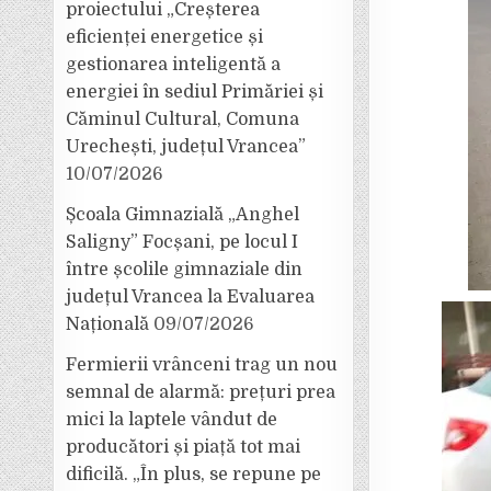
proiectului „Creșterea
eficienței energetice și
gestionarea inteligentă a
energiei în sediul Primăriei și
Căminul Cultural, Comuna
Urechești, județul Vrancea”
10/07/2026
Școala Gimnazială „Anghel
Saligny” Focșani, pe locul I
între școlile gimnaziale din
județul Vrancea la Evaluarea
Națională
09/07/2026
Fermierii vrânceni trag un nou
semnal de alarmă: prețuri prea
mici la laptele vândut de
producători și piață tot mai
dificilă. „În plus, se repune pe