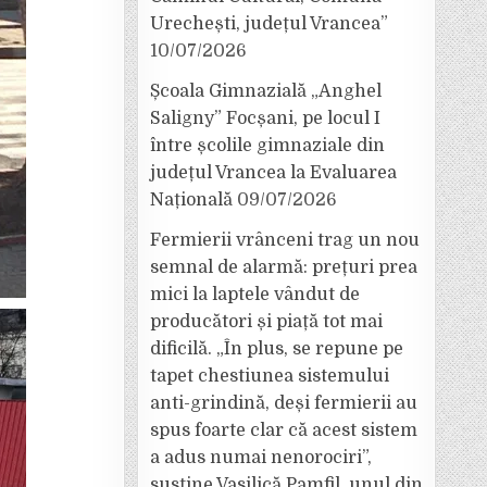
Urechești, județul Vrancea”
10/07/2026
Școala Gimnazială „Anghel
Saligny” Focșani, pe locul I
între școlile gimnaziale din
județul Vrancea la Evaluarea
Națională
09/07/2026
Fermierii vrânceni trag un nou
semnal de alarmă: prețuri prea
mici la laptele vândut de
producători și piață tot mai
dificilă. „În plus, se repune pe
tapet chestiunea sistemului
anti-grindină, deși fermierii au
spus foarte clar că acest sistem
a adus numai nenorociri”,
susține Vasilică Pamfil, unul din