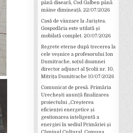
până diseară, Cod Galben până
mâine dimineață.
22/07/2026
Casă de vânzare la Jariștea.
Gospodăria este utilată și
mobilată complet.
20/07/2026
Regrete eterne după trecerea la
cele veșnice a profesorului Ion
Dumitrache, soțul doamnei
director adjunct al Școlii nr. 10,
Mitrița Dumitrache
10/07/2026
Comunicat de presă. Primăria
Urechești anunță finalizarea
proiectului „Creșterea
eficienței energetice și
gestionarea inteligentă a
energiei în sediul Primăriei și
Căminul Cultural, Comuna