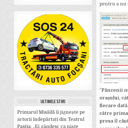
pentru a nu s
”
Păncenii n
orașului, c
ULTIMELE ȘTIRI
fiecare dată
Primarul Misăilă îi jignește pe
către prima
actorii îndepărtați din Teatrul
presa îl cău
Pastia: „Ei gândesc ca niște