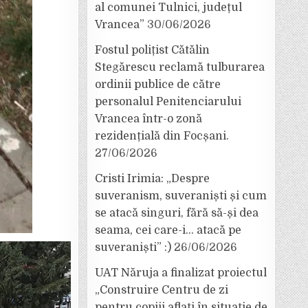
al comunei Tulnici, județul
Vrancea”
30/06/2026
Fostul polițist Cătălin
Stegărescu reclamă tulburarea
ordinii publice de către
personalul Penitenciarului
Vrancea într-o zonă
rezidențială din Focșani.
27/06/2026
Cristi Irimia: „Despre
suveranism, suveraniști și cum
se atacă singuri, fără să-și dea
seama, cei care-i… atacă pe
suveraniști” :)
26/06/2026
UAT Năruja a finalizat proiectul
„Construire Centru de zi
pentru copiii aflați în situație de