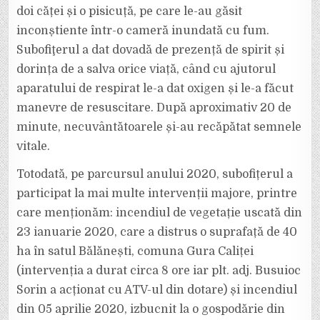
doi căței și o pisicuță, pe care le-au găsit
inconștiente într-o cameră inundată cu fum.
Subofiţerul a dat dovadă de prezență de spirit și
dorința de a salva orice viață, când cu ajutorul
aparatului de respirat le-a dat oxigen și le-a făcut
manevre de resuscitare. După aproximativ 20 de
minute, necuvântătoarele și-au recăpătat semnele
vitale.
Totodată, pe parcursul anului 2020, subofițerul a
participat la mai multe intervenții majore, printre
care menționăm: incendiul de vegetație uscată din
23 ianuarie 2020, care a distrus o suprafață de 40
ha în satul Bălănești, comuna Gura Caliței
(intervenția a durat circa 8 ore iar plt. adj. Busuioc
Sorin a acționat cu ATV-ul din dotare) și incendiul
din 05 aprilie 2020, izbucnit la o gospodărie din