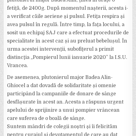
plutonierul major Badea Alin, ţinea în braţe o
fetiţă, de 2400g. După momentul naşterii, acesta i-
a verificat căile aeriene şi pulsul. Fetiţa respira şi
avea pulsul în regulă. Între timp, la faţa locului, a
sosit un echipaj SAJ care a efectuat procedurile de
specialitate în acest caz și au preluat bebelușul. În
urma acestei intervenţii, subofiţerul a primit
distincţia „Pompierul lunii ianuarie 2020” la I.S.U.
Vrancea.
De asemenea, plutonierul major Badea Alin-
Ghiocel a dat dovadă de solidaritate și omenie
participând la campaniile de donare de sânge
desfășurate în acest an. Acesta a răspuns urgent
apelului de sprijinire a unui pompier vrâncean
care suferea de o boală de sânge.
Suntem mândri de colegii noştri şi îi felicităm
pentru curajul şi devotamentul de care au dat