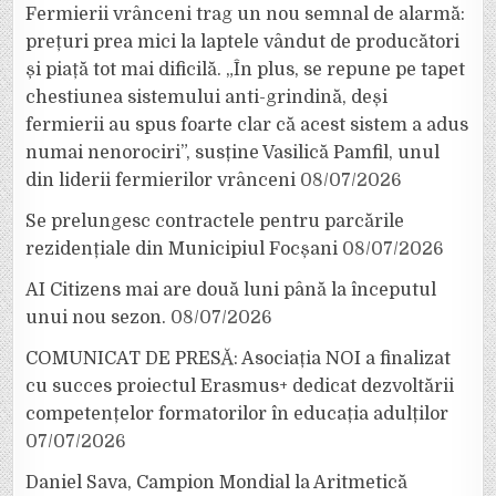
Fermierii vrânceni trag un nou semnal de alarmă:
prețuri prea mici la laptele vândut de producători
și piață tot mai dificilă. „În plus, se repune pe tapet
chestiunea sistemului anti-grindină, deși
fermierii au spus foarte clar că acest sistem a adus
numai nenorociri”, susține Vasilică Pamfil, unul
din liderii fermierilor vrânceni
08/07/2026
Se prelungesc contractele pentru parcările
rezidențiale din Municipiul Focșani
08/07/2026
AI Citizens mai are două luni până la începutul
unui nou sezon.
08/07/2026
COMUNICAT DE PRESĂ: Asociația NOI a finalizat
cu succes proiectul Erasmus+ dedicat dezvoltării
competențelor formatorilor în educația adulților
07/07/2026
Daniel Sava, Campion Mondial la Aritmetică