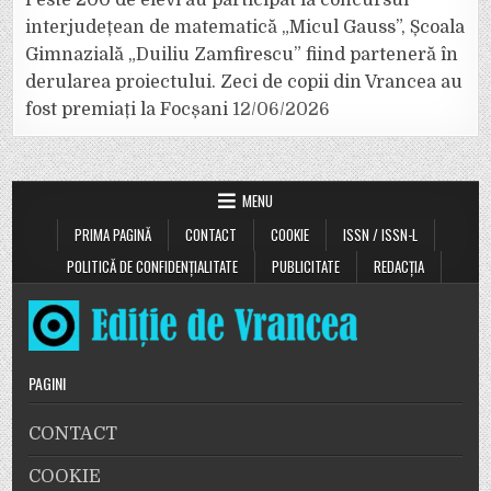
Peste 200 de elevi au participat la concursul
interjudețean de matematică „Micul Gauss”, Școala
Gimnazială „Duiliu Zamfirescu” fiind parteneră în
derularea proiectului. Zeci de copii din Vrancea au
fost premiați la Focșani
12/06/2026
MENU
PRIMA PAGINĂ
CONTACT
COOKIE
ISSN / ISSN-L
POLITICĂ DE CONFIDENȚIALITATE
PUBLICITATE
REDACȚIA
PAGINI
CONTACT
COOKIE