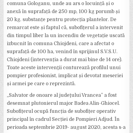
comuna Gologanu, unde au ars o locuință și o
anexă în suprafață de 250 mp, 100 kg porumb și
20 kg. substanțe pentru protecția plantelor. De
remarcat este și faptul că, subofițerul a intervenit
din timpul liber la un incendiu de vegetație uscată
izbucnit în comuna Chiojdeni, care a afectat o
suprafață de 100 ha, venind în sprijinul S.V.S.U.
Chiojdeni (intervenția a durat mai bine de 14 ore).
Toate aceste intervenţii conturează profilul unui
pompier profesionist, implicat și devotat meseriei
și armei pe care o reprezintă.
„Salvator de onoare al judeţului Vrancea” a fost
desemnat plutonierul major Badea Alin-Ghiocel.
Subofițerul ocupă funcția de subofițer operativ
principal în cadrul Secției de Pompieri Adjud. În
perioada septembrie 2019- august 2020, acesta s-a