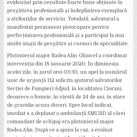
evidențiat prin rezultate foarte bune obținute în
pregătirea profesională și îndeplinirea exemplară
a atribuțiilor de serviciu. Totodată, salvatorul a
manifestat permanent preocupare pentru
perfecționarea profesională şi a participat la mai
multe stagii de pregătire și cursuri de specialitate.
Plutonierul major Badea Alin-Ghiocel a coordonat
intervenția din 18 ianuarie 2020. În dimineața
acelei zile, în jurul orei 03:30, un apel la numărul
unic de urgenţă 112 solicita ajutorul salvatorilor
Secției de Pompieri Adjud, în localitatea Ciorani,
deoarece o femeie, în vârstă de 24 de ani, în stare
de gravidie acuza dureri. Spre locul indicat,
imediat s-a deplasat o ambulanţă SMURD al cărei
comandant de echipaj era plutonierul major
Badea Alin. După ce a ajuns la caz, a evaluat