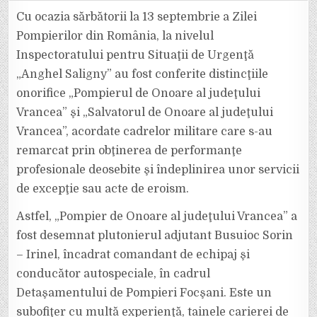
DE
ONOARE
Cu ocazia sărbătorii la 13 septembrie a Zilei
AL
JUDEŢULUI
Pompierilor din România, la nivelul
VRANCEA
ŞI
Inspectoratului pentru Situaţii de Urgenţă
SALVATORUL
DE
„Anghel Saligny” au fost conferite distincţiile
ONOARE
AL
JUDEŢULUI
onorifice „Pompierul de Onoare al judeţului
VRANCEA
Vrancea” şi „Salvatorul de Onoare al judeţului
Vrancea”, acordate cadrelor militare care s-au
remarcat prin obţinerea de performanţe
profesionale deosebite şi îndeplinirea unor servicii
de excepţie sau acte de eroism.
Astfel, „Pompier de Onoare al judeţului Vrancea” a
fost desemnat plutonierul adjutant Busuioc Sorin
– Irinel, încadrat comandant de echipaj şi
conducător autospeciale, în cadrul
Detaşamentului de Pompieri Focşani. Este un
subofiţer cu multă experienţă, tainele carierei de