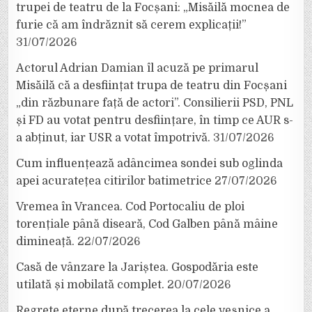
trupei de teatru de la Focșani: „Misăilă mocnea de
furie că am îndrăznit să cerem explicații!”
31/07/2026
Actorul Adrian Damian îl acuză pe primarul
Misăilă că a desființat trupa de teatru din Focșani
„din răzbunare față de actori”. Consilierii PSD, PNL
și FD au votat pentru desființare, în timp ce AUR s-
a abținut, iar USR a votat împotrivă.
31/07/2026
Cum influențează adâncimea sondei sub oglinda
apei acuratețea citirilor batimetrice
27/07/2026
Vremea în Vrancea. Cod Portocaliu de ploi
torențiale până diseară, Cod Galben până mâine
dimineață.
22/07/2026
Casă de vânzare la Jariștea. Gospodăria este
utilată și mobilată complet.
20/07/2026
Regrete eterne după trecerea la cele veșnice a