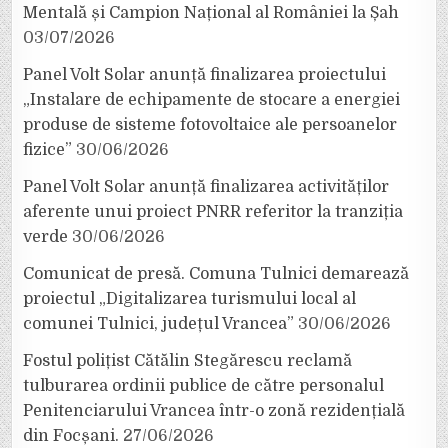
Mentală și Campion Național al României la Șah
03/07/2026
Panel Volt Solar anunță finalizarea proiectului
„Instalare de echipamente de stocare a energiei
produse de sisteme fotovoltaice ale persoanelor
fizice”
30/06/2026
Panel Volt Solar anunță finalizarea activităților
aferente unui proiect PNRR referitor la tranziția
verde
30/06/2026
Comunicat de presă. Comuna Tulnici demarează
proiectul „Digitalizarea turismului local al
comunei Tulnici, județul Vrancea”
30/06/2026
Fostul polițist Cătălin Stegărescu reclamă
tulburarea ordinii publice de către personalul
Penitenciarului Vrancea într-o zonă rezidențială
din Focșani.
27/06/2026