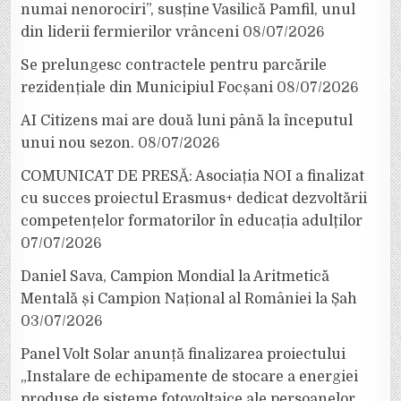
numai nenorociri”, susține Vasilică Pamfil, unul
din liderii fermierilor vrânceni
08/07/2026
Se prelungesc contractele pentru parcările
rezidențiale din Municipiul Focșani
08/07/2026
AI Citizens mai are două luni până la începutul
unui nou sezon.
08/07/2026
COMUNICAT DE PRESĂ: Asociația NOI a finalizat
cu succes proiectul Erasmus+ dedicat dezvoltării
competențelor formatorilor în educația adulților
07/07/2026
Daniel Sava, Campion Mondial la Aritmetică
Mentală și Campion Național al României la Șah
03/07/2026
Panel Volt Solar anunță finalizarea proiectului
„Instalare de echipamente de stocare a energiei
produse de sisteme fotovoltaice ale persoanelor