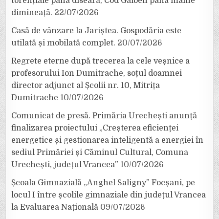
torențiale până diseară, Cod Galben până mâine
dimineață.
22/07/2026
Casă de vânzare la Jariștea. Gospodăria este
utilată și mobilată complet.
20/07/2026
Regrete eterne după trecerea la cele veșnice a
profesorului Ion Dumitrache, soțul doamnei
director adjunct al Școlii nr. 10, Mitrița
Dumitrache
10/07/2026
Comunicat de presă. Primăria Urechești anunță
finalizarea proiectului „Creșterea eficienței
energetice și gestionarea inteligentă a energiei în
sediul Primăriei și Căminul Cultural, Comuna
Urechești, județul Vrancea”
10/07/2026
Școala Gimnazială „Anghel Saligny” Focșani, pe
locul I între școlile gimnaziale din județul Vrancea
la Evaluarea Națională
09/07/2026