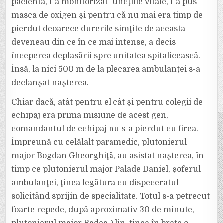
pacienta, i-a monitorizat funcţiile vitale, i-a pus
masca de oxigen şi pentru că nu mai era timp de
pierdut deoarece durerile simţite de aceasta
deveneau din ce în ce mai intense, a decis
începerea deplasării spre unitatea spitalicească.
Însă, la nici 500 m de la plecarea ambulanţei s-a
declanşat naşterea.
Chiar dacă, atât pentru el cât şi pentru colegii de
echipaj era prima misiune de acest gen,
comandantul de echipaj nu s-a pierdut cu firea.
Împreună cu celălalt paramedic, plutonierul
major Bogdan Gheorghiţă, au asistat naşterea, în
timp ce plutonierul major Palade Daniel, şoferul
ambulanţei, ţinea legătura cu dispeceratul
solicitând sprijin de specialitate. Totul s-a petrecut
foarte repede, după aproximativ 30 de minute,