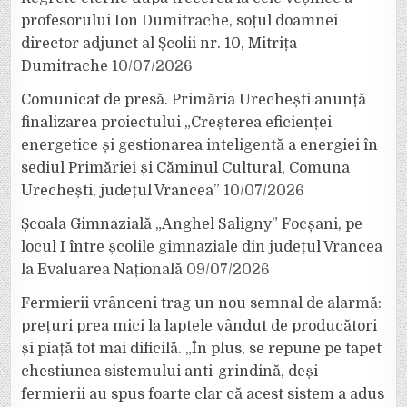
profesorului Ion Dumitrache, soțul doamnei
director adjunct al Școlii nr. 10, Mitrița
Dumitrache
10/07/2026
Comunicat de presă. Primăria Urechești anunță
finalizarea proiectului „Creșterea eficienței
energetice și gestionarea inteligentă a energiei în
sediul Primăriei și Căminul Cultural, Comuna
Urechești, județul Vrancea”
10/07/2026
Școala Gimnazială „Anghel Saligny” Focșani, pe
locul I între școlile gimnaziale din județul Vrancea
la Evaluarea Națională
09/07/2026
Fermierii vrânceni trag un nou semnal de alarmă:
prețuri prea mici la laptele vândut de producători
și piață tot mai dificilă. „În plus, se repune pe tapet
chestiunea sistemului anti-grindină, deși
fermierii au spus foarte clar că acest sistem a adus