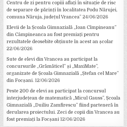
Centru de zi pentru copiii aflați în situație de risc
de separare de părinți în localitatea Podu Nărujei,
comuna Năruja, județul Vrancea”
24/06/2026
Elevii de la Școala Gimnazială „Ioan Cîmpineanu”
din Câmpineanca au fost premiați pentru
rezultatele deosebite obținute în acest an școlar
22/06/2026
Sute de elevi din Vrancea au participat la
concursurile „Grămăticel” și „MaxiMate”,
organizate de Școala Gimnazială „Ștefan cel Mare”
din Focșani.
12/06/2026
Peste 200 de elevi au participat la concursul
interjudețean de matematică „Micul Gauss”, Școala
Gimnazială „Duiliu Zamfirescu” fiind parteneră în
derularea proiectului. Zeci de copii din Vrancea au
fost premiați la Focșani
12/06/2026