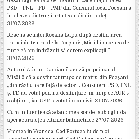
dezamăgirea față de modul în care majoritatea
PSD – PNL – FD – PMP din Consiliul local Focșani a
înțeles să distrugă arta teatrală din județ.
31/07/2026
Reacția actriței Roxana Lupu după desființarea
trupei de teatru de la Focșani: „Misăilă mocnea de
furie că am îndrăznit să cerem explicații!”
31/07/2026
Actorul Adrian Damian îl acuză pe primarul
Misăilă că a desființat trupa de teatru din Focșani
„din răzbunare față de actori”. Consilierii PSD, PNL
și FD au votat pentru desființare, în timp ce AUR s-
a abținut, iar USR a votat împotrivă.
31/07/2026
Cum influențează adâncimea sondei sub oglinda
apei acuratețea citirilor batimetrice
27/07/2026
Vremea în Vrancea. Cod Portocaliu de ploi