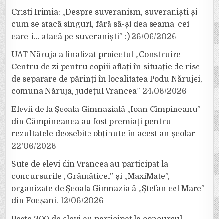
Cristi Irimia: „Despre suveranism, suveraniști și
cum se atacă singuri, fără să-și dea seama, cei
care-i… atacă pe suveraniști” :)
26/06/2026
UAT Năruja a finalizat proiectul „Construire
Centru de zi pentru copiii aflați în situație de risc
de separare de părinți în localitatea Podu Nărujei,
comuna Năruja, județul Vrancea”
24/06/2026
Elevii de la Școala Gimnazială „Ioan Cîmpineanu”
din Câmpineanca au fost premiați pentru
rezultatele deosebite obținute în acest an școlar
22/06/2026
Sute de elevi din Vrancea au participat la
concursurile „Grămăticel” și „MaxiMate”,
organizate de Școala Gimnazială „Ștefan cel Mare”
din Focșani.
12/06/2026