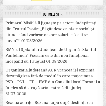
ULTIMELE ȘTIRI
Primarul Misăilă îi jignește pe actorii îndepărtați
din Teatrul Pastia: „Ei gândesc ca niște socialiști
atunci când vorbesc despre salariile ”ce li se
cuvin”!”
01/08/2026
RMN-ul Spitalului Județean de Urgență „Sfântul
Pantelimon” Focșani este din nou funcțional
începând cu 1 august
01/08/2026
Organizația județeană AUR Vrancea își exprimă
dezamăgirea față de modul în care majoritatea
PSD – PNL – FD – PMP din Consiliul local Focșani a
înțeles să distrugă arta teatrală din județ.
31/07/2026
Reacția actriței Roxana Lupu după desființarea