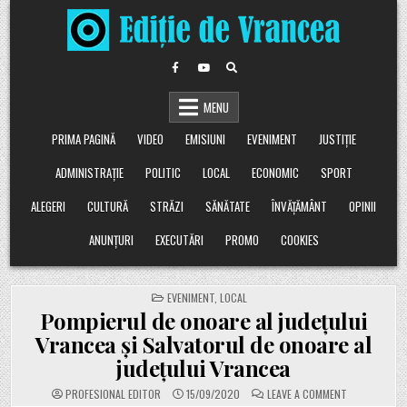
Skip
to
content
MENU
PRIMA PAGINĂ
VIDEO
EMISIUNI
EVENIMENT
JUSTIȚIE
ADMINISTRAȚIE
POLITIC
LOCAL
ECONOMIC
SPORT
ALEGERI
CULTURĂ
STRĂZI
SĂNĂTATE
ÎNVĂȚĂMÂNT
OPINII
ANUNȚURI
EXECUTĂRI
PROMO
COOKIES
POSTED
EVENIMENT
,
LOCAL
IN
Pompierul de onoare al judeţului
Vrancea şi Salvatorul de onoare al
judeţului Vrancea
ON
PROFESIONAL EDITOR
15/09/2020
LEAVE A COMMENT
POMPIERUL