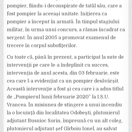
pompier, fiindu-i deconspirate de tatăl său, care a
fost pompier la aceeaşi unitate. Iniţierea ca
pompier a început în armată. În timpul stagiului
militar, în urma unui concurs, a rămas încadrat ca
sergent. În anul 2005 a promovat examenul de
trecere în corpul subofiţerilor.
Cu toate că, până în prezent, a participat la sute de
intervenţii pe care le-a îndeplinit cu succes,
intervenţia de anul acesta, din 03 februarie, este
cea care l-a evidenţiat ca un pompier desăvârşit.
Această intervenţie a fost şi cea care i-a adus titlul
de „Pompierul lunii februarie 2020” la I.S.U.
Vrancea. În misiunea de stingere a unui incendiu
la o locuinţă din localitatea Odobeşti, plutonierul
adjutant Busuioc Sorin, împreună cu un alt coleg,
plutonierul adjutant şef Gîrboiu Ionel, au salvat