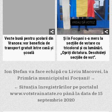
Veste bună pentru școlarii din
Și în Focșani s-a mers la
Vrancea: vor beneficia de
secțiile de votare cu
transport gratuit între casă și
tricolorul și cu lumânări.
școală
„Opriți dictatura. Deschideți
secțiile de vot”.
Navigare
Ion Ștefan va face echipă cu Liviu Macovei, la
în
Primăria municipiului Focșani! →
articole
← Situația înregistrărilor pe portalul
www.votstrainatate.ro până la data de 15
septembrie 2020