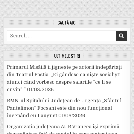
CAUTĂ AICI
Search
for:
ULTIMELE ȘTIRI
Primarul Misăilă îi jignește pe actorii îndepărtați
din Teatrul Pastia: „Ei gândesc ca niște socialiști
atunci când vorbesc despre salariile ”ce li se
cuvin”!”
01/08/2026
RMN-ul Spitalului Județean de Urgență „Sfântul
Pantelimon” Focșani este din nou funcțional
începând cu 1 august
01/08/2026
Organizația județeană AUR Vrancea își exprimă