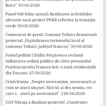
fizice”
30/06/2026
Panel Volt Solar anunță finalizarea activităților
aferente unui proiect PNRR referitor la tranziția
verde
30/06/2026
Comunicat de presă. Comuna Tulnici demarează
proiectul „Digitalizarea turismului local al
comunei Tulnici, județul Vrancea”
30/06/2026
Fostul polițist Cătălin Stegărescu reclamă
tulburarea ordinii publice de către personalul
Penitenciarului Vrancea într-o zonă rezidențială
din Focșani.
27/06/2026
Cristi Irimia: „Despre suveranism, suveraniști și
cum se atacă singuri, fără să-și dea seama, cei
care-i… atacă pe suveraniști” :)
26/06/2026
UAT Năruja a finalizat proiectul „Construire