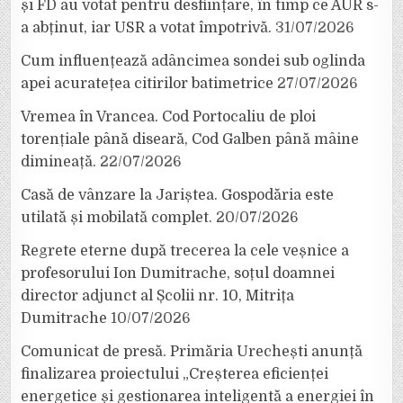
și FD au votat pentru desființare, în timp ce AUR s-
a abținut, iar USR a votat împotrivă.
31/07/2026
Cum influențează adâncimea sondei sub oglinda
apei acuratețea citirilor batimetrice
27/07/2026
Vremea în Vrancea. Cod Portocaliu de ploi
torențiale până diseară, Cod Galben până mâine
dimineață.
22/07/2026
Casă de vânzare la Jariștea. Gospodăria este
utilată și mobilată complet.
20/07/2026
Regrete eterne după trecerea la cele veșnice a
profesorului Ion Dumitrache, soțul doamnei
director adjunct al Școlii nr. 10, Mitrița
Dumitrache
10/07/2026
Comunicat de presă. Primăria Urechești anunță
finalizarea proiectului „Creșterea eficienței
energetice și gestionarea inteligentă a energiei în