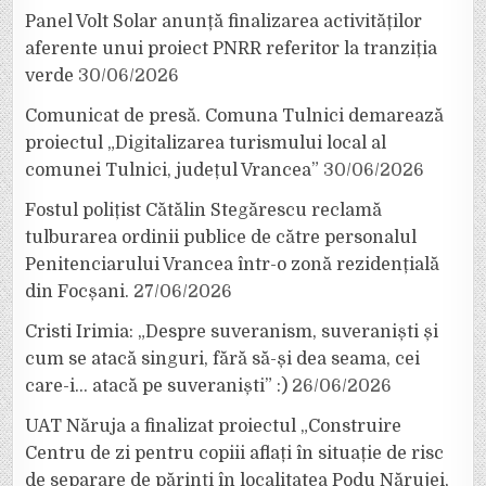
Panel Volt Solar anunță finalizarea activităților
aferente unui proiect PNRR referitor la tranziția
verde
30/06/2026
Comunicat de presă. Comuna Tulnici demarează
proiectul „Digitalizarea turismului local al
comunei Tulnici, județul Vrancea”
30/06/2026
Fostul polițist Cătălin Stegărescu reclamă
tulburarea ordinii publice de către personalul
Penitenciarului Vrancea într-o zonă rezidențială
din Focșani.
27/06/2026
Cristi Irimia: „Despre suveranism, suveraniști și
cum se atacă singuri, fără să-și dea seama, cei
care-i… atacă pe suveraniști” :)
26/06/2026
UAT Năruja a finalizat proiectul „Construire
Centru de zi pentru copiii aflați în situație de risc
de separare de părinți în localitatea Podu Nărujei,