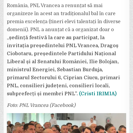
România, PNL Vrancea a renunțat să mai
organizeze în acest an tradiționalul bal în care
premia excelența (tineri elevi talentați în diverse
domenii). PNL a anunțat că a organizat doar o
„
ședință festivă la care au participat, la
invitația președintelui PNL Vrancea, Dragoș
Ciobotaru, președintele Partidului Național
Liberal și al Senatului României, Ilie Bolojan,
ministrul Energiei, Sebastian Burduja,
primarul Sectorului 6, Ciprian Ciucu, primari
PNL, consilieri județeni, consilieri locali,
subprefecți și membri PNL”.
(Cristi IRIMIA)
Foto: PNL Vrancea (Facebook)