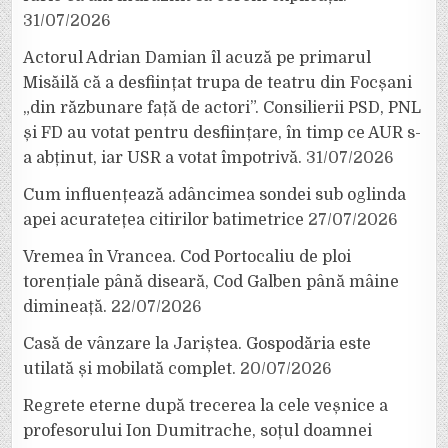
31/07/2026
Actorul Adrian Damian îl acuză pe primarul
Misăilă că a desființat trupa de teatru din Focșani
„din răzbunare față de actori”. Consilierii PSD, PNL
și FD au votat pentru desființare, în timp ce AUR s-
a abținut, iar USR a votat împotrivă.
31/07/2026
Cum influențează adâncimea sondei sub oglinda
apei acuratețea citirilor batimetrice
27/07/2026
Vremea în Vrancea. Cod Portocaliu de ploi
torențiale până diseară, Cod Galben până mâine
dimineață.
22/07/2026
Casă de vânzare la Jariștea. Gospodăria este
utilată și mobilată complet.
20/07/2026
Regrete eterne după trecerea la cele veșnice a
profesorului Ion Dumitrache, soțul doamnei