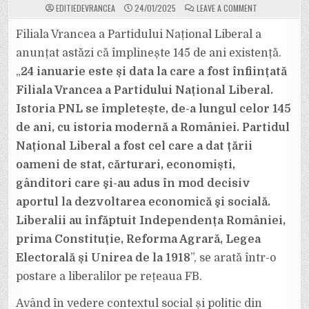
ON
EDITIEDEVRANCEA
24/01/2025
LEAVE A COMMENT
PNL
VRANCEA
A
Filiala Vrancea a Partidului Național Liberal a
RENUNȚAT
ÎN
anunțat astăzi că împlinește 145 de ani existență.
ACEST
AN
„
24 ianuarie este și data la care a fost înființată
LA
TRADIȚIONALUL
Filiala Vrancea a Partidului Național Liberal.
BAL
PE
CARE-
Istoria PNL se împletește, de-a lungul celor 145
L
ORGANIZA
de ani, cu istoria modernă a României. Partidul
PE
24
Național Liberal a fost cel care a dat țării
IANUARIE,
DE
oameni de stat, cărturari, economiști,
ZIUA
PARTIDULUI
gânditori care şi-au adus în mod decisiv
aportul la dezvoltarea economică şi socială.
Liberalii au înfăptuit Independența României,
prima Constituție, Reforma Agrară, Legea
Electorală și Unirea de la 1918
”, se arată într-o
postare a liberalilor pe rețeaua FB.
Având în vedere contextul social și politic din