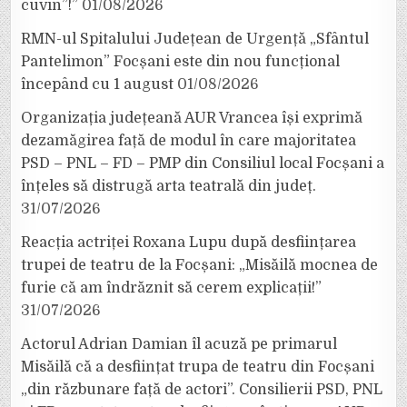
cuvin”!”
01/08/2026
RMN-ul Spitalului Județean de Urgență „Sfântul
Pantelimon” Focșani este din nou funcțional
începând cu 1 august
01/08/2026
Organizația județeană AUR Vrancea își exprimă
dezamăgirea față de modul în care majoritatea
PSD – PNL – FD – PMP din Consiliul local Focșani a
înțeles să distrugă arta teatrală din județ.
31/07/2026
Reacția actriței Roxana Lupu după desființarea
trupei de teatru de la Focșani: „Misăilă mocnea de
furie că am îndrăznit să cerem explicații!”
31/07/2026
Actorul Adrian Damian îl acuză pe primarul
Misăilă că a desființat trupa de teatru din Focșani
„din răzbunare față de actori”. Consilierii PSD, PNL