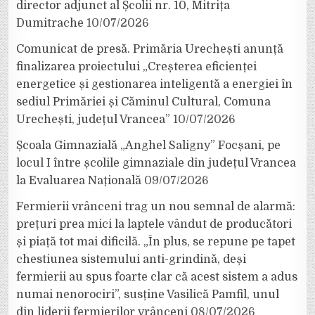
director adjunct al Școlii nr. 10, Mitrița
Dumitrache
10/07/2026
Comunicat de presă. Primăria Urechești anunță
finalizarea proiectului „Creșterea eficienței
energetice și gestionarea inteligentă a energiei în
sediul Primăriei și Căminul Cultural, Comuna
Urechești, județul Vrancea”
10/07/2026
Școala Gimnazială „Anghel Saligny” Focșani, pe
locul I între școlile gimnaziale din județul Vrancea
la Evaluarea Națională
09/07/2026
Fermierii vrânceni trag un nou semnal de alarmă:
prețuri prea mici la laptele vândut de producători
și piață tot mai dificilă. „În plus, se repune pe tapet
chestiunea sistemului anti-grindină, deși
fermierii au spus foarte clar că acest sistem a adus
numai nenorociri”, susține Vasilică Pamfil, unul
din liderii fermierilor vrânceni
08/07/2026