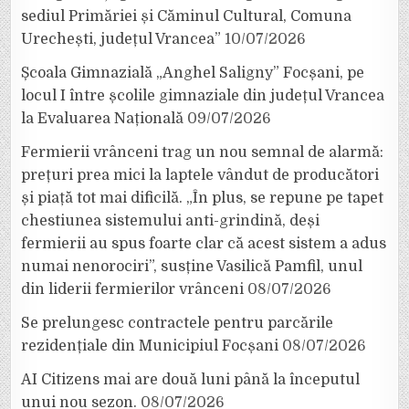
sediul Primăriei și Căminul Cultural, Comuna
Urechești, județul Vrancea”
10/07/2026
Școala Gimnazială „Anghel Saligny” Focșani, pe
locul I între școlile gimnaziale din județul Vrancea
la Evaluarea Națională
09/07/2026
Fermierii vrânceni trag un nou semnal de alarmă:
prețuri prea mici la laptele vândut de producători
și piață tot mai dificilă. „În plus, se repune pe tapet
chestiunea sistemului anti-grindină, deși
fermierii au spus foarte clar că acest sistem a adus
numai nenorociri”, susține Vasilică Pamfil, unul
din liderii fermierilor vrânceni
08/07/2026
Se prelungesc contractele pentru parcările
rezidențiale din Municipiul Focșani
08/07/2026
AI Citizens mai are două luni până la începutul
unui nou sezon.
08/07/2026