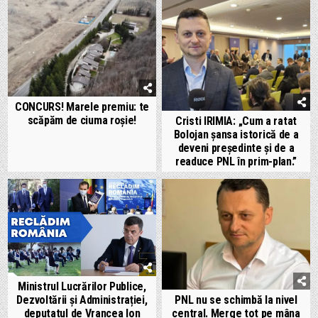
CONCURS! Marele premiu: te
scăpăm de ciuma roșie!
Cristi IRIMIA: „Cum a ratat
Bolojan șansa istorică de a
deveni președinte și de a
readuce PNL în prim-plan.”
Ministrul Lucrărilor Publice,
Dezvoltării și Administrației,
PNL nu se schimbă la nivel
deputatul de Vrancea Ion
central. Merge tot pe mâna