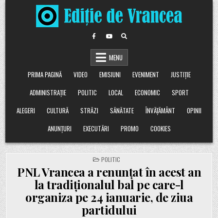
Skip
to
content
MENU
PRIMA PAGINĂ
VIDEO
EMISIUNI
EVENIMENT
JUSTIȚIE
ADMINISTRAȚIE
POLITIC
LOCAL
ECONOMIC
SPORT
ALEGERI
CULTURĂ
STRĂZI
SĂNĂTATE
ÎNVĂȚĂMÂNT
OPINII
ANUNȚURI
EXECUTĂRI
PROMO
COOKIES
POSTED
POLITIC
IN
PNL Vrancea a renunțat în acest an
la tradiționalul bal pe care-l
organiza pe 24 ianuarie, de ziua
partidului