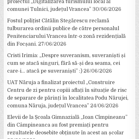
proiectul „Digitalizarea turismului local al
comunei Tulnici, județul Vrancea”
30/06/2026
Fostul polițist Cătălin Stegărescu reclamă
tulburarea ordinii publice de către personalul
Penitenciarului Vrancea într-o zonă rezidențială
din Focșani.
27/06/2026
Cristi Irimia: „Despre suveranism, suveraniști și
cum se atacă singuri, fără să-și dea seama, cei
care-i… atacă pe suveraniști” :)
26/06/2026
UAT Năruja a finalizat proiectul „Construire
Centru de zi pentru copiii aflați în situație de risc
de separare de părinți în localitatea Podu Nărujei,
comuna Năruja, județul Vrancea”
24/06/2026
Elevii de la Școala Gimnazială „Ioan Cîmpineanu”
din Câmpineanca au fost premiați pentru
rezultatele deosebite obținute în acest an școlar