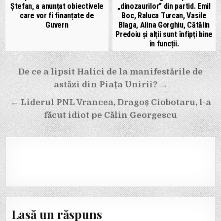
Ștefan, a anunțat obiectivele
„dinozaurilor” din partid. Emil
care vor fi finanțate de
Boc, Raluca Turcan, Vasile
Guvern
Blaga, Alina Gorghiu, Cătălin
Predoiu și alții sunt înfipți bine
în funcții.
Navigare
De ce a lipsit Halici de la manifestările de
în
astăzi din Piața Unirii? →
articole
← Liderul PNL Vrancea, Dragoș Ciobotaru, l-a
făcut idiot pe Călin Georgescu
Lasă un răspuns