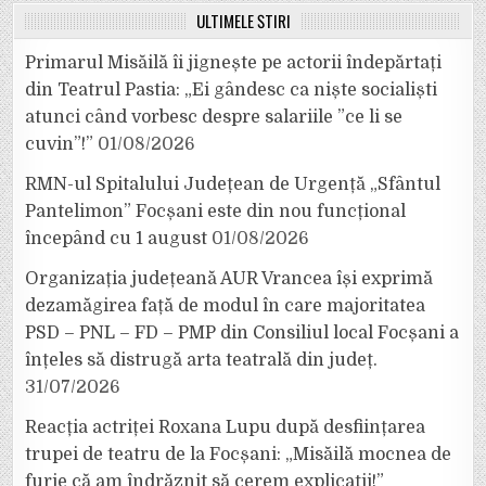
ULTIMELE ȘTIRI
Primarul Misăilă îi jignește pe actorii îndepărtați
din Teatrul Pastia: „Ei gândesc ca niște socialiști
atunci când vorbesc despre salariile ”ce li se
cuvin”!”
01/08/2026
RMN-ul Spitalului Județean de Urgență „Sfântul
Pantelimon” Focșani este din nou funcțional
începând cu 1 august
01/08/2026
Organizația județeană AUR Vrancea își exprimă
dezamăgirea față de modul în care majoritatea
PSD – PNL – FD – PMP din Consiliul local Focșani a
înțeles să distrugă arta teatrală din județ.
31/07/2026
Reacția actriței Roxana Lupu după desființarea
trupei de teatru de la Focșani: „Misăilă mocnea de
furie că am îndrăznit să cerem explicații!”