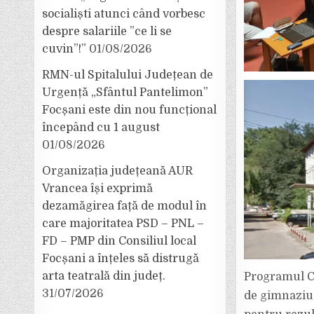
socialiști atunci când vorbesc
despre salariile ”ce li se
cuvin”!”
01/08/2026
RMN-ul Spitalului Județean de
Urgență „Sfântul Pantelimon”
Focșani este din nou funcțional
începând cu 1 august
01/08/2026
Organizația județeană AUR
Vrancea își exprimă
dezamăgirea față de modul în
care majoritatea PSD – PNL –
FD – PMP din Consiliul local
Focșani a înțeles să distrugă
arta teatrală din județ.
Programul Ca
31/07/2026
de gimnaziu,