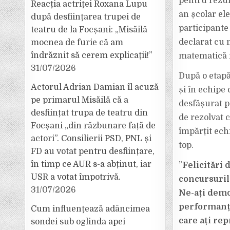
pentru rezul
Reacția actriței Roxana Lupu
an școlar ele
după desființarea trupei de
participante 
teatru de la Focșani: „Misăilă
declarat cu m
mocnea de furie că am
îndrăznit să cerem explicații!”
matematică f
31/07/2026
După o etapă 
Actorul Adrian Damian îl acuză
și în echipe 
pe primarul Misăilă că a
desfășurat pe
desființat trupa de teatru din
de rezolvat c
Focșani „din răzbunare față de
împărțit echi
actori”. Consilierii PSD, PNL și
top.
FD au votat pentru desființare,
în timp ce AUR s-a abținut, iar
”
Felicitări 
USR a votat împotrivă.
concursuril
31/07/2026
Ne-ați demo
performanțe
Cum influențează adâncimea
care ați rep
sondei sub oglinda apei