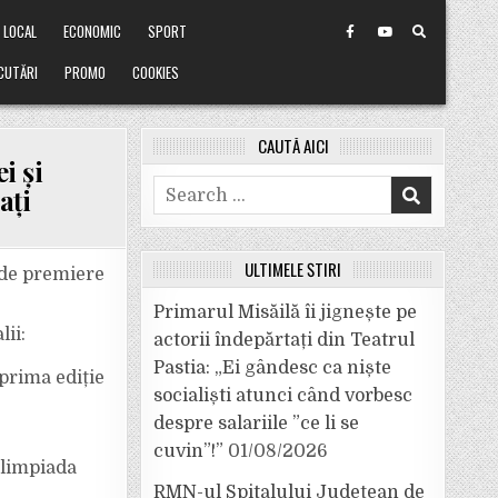
LOCAL
ECONOMIC
SPORT
CUTĂRI
PROMO
COOKIES
CAUTĂ AICI
i și
Search
ați
for:
ULTIMELE ȘTIRI
 de premiere
Primarul Misăilă îi jignește pe
ii:
actorii îndepărtați din Teatrul
OR
Pastia: „Ei gândesc ca niște
prima ediție
socialiști atunci când vorbesc
despre salariile ”ce li se
cuvin”!”
01/08/2026
Olimpiada
RMN-ul Spitalului Județean de