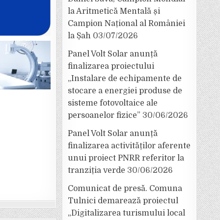
la Aritmetică Mentală și
Campion Național al României
la Șah
03/07/2026
Panel Volt Solar anunță
finalizarea proiectului
„Instalare de echipamente de
stocare a energiei produse de
sisteme fotovoltaice ale
persoanelor fizice”
30/06/2026
Panel Volt Solar anunță
finalizarea activităților aferente
unui proiect PNRR referitor la
tranziția verde
30/06/2026
Comunicat de presă. Comuna
Tulnici demarează proiectul
„Digitalizarea turismului local