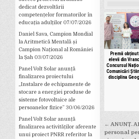
dedicat dezvoltării
competențelor formatorilor în
educația adulților
07/07/2026
Daniel Sava, Campion Mondial
la Aritmetică Mentală și
Campion Național al României
Premii obținu
la Șah
03/07/2026
elevii din Vran
Concursul Națio
Panel Volt Solar anunță
Comunicări Știin
finalizarea proiectului
disciplina Geo
„Instalare de echipamente de
stocare a energiei produse de
sisteme fotovoltaice ale
persoanelor fizice”
30/06/2026
Panel Volt Solar anunță
Navigar
← ANUNȚ. A
finalizarea activităților aferente
în
personal pen
unui proiect PNRR referitor la