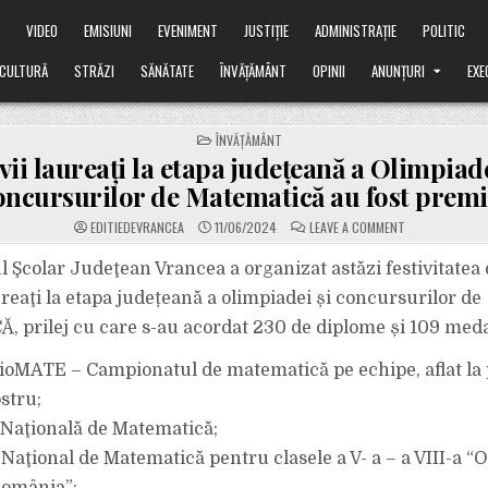
Ă
VIDEO
EMISIUNI
EVENIMENT
JUSTIȚIE
ADMINISTRAȚIE
POLITIC
CULTURĂ
STRĂZI
SĂNĂTATE
ÎNVĂȚĂMÂNT
OPINII
ANUNȚURI
EXE
POSTED
ÎNVĂȚĂMÂNT
IN
vii laureați la etapa județeană a Olimpiade
ncursurilor de Matematică au fost premi
ON
EDITIEDEVRANCEA
11/06/2024
LEAVE A COMMENT
ELEVII
LAUREAȚI
LA
l Şcolar Judeţean Vrancea a organizat astăzi festivitatea
ETAPA
JUDEȚEANĂ
ureaţi la etapa județeană a olimpiadei și concursurilor de
A
OLIMPIADEI
prilej cu care s-au acordat 230 de diplome și 109 medal
ȘI
CONCURSURIL
DE
oMATE – Campionatul de matematică pe echipe, aflat la 
MATEMATICĂ
AU
FOST
stru;
PREMIAȚI
Naţională de Matematică;
Naţional de Matematică pentru clasele a V- a – a VIII-a “