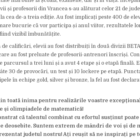
tate mai bune la școală, examene, dar și în viață. Începân
vii și profesorii din Vrancea s-au alăturat celor 21 de jude
la cea de-a treia ediție. Au fost implicați peste 400 de elev
are bucurie că vor participa și anul viitor, rezultatele lor
iind vizibil îmbunătățite.
de calificări, elevii au fost distribuiți în două divizii B
care au fost preluate de profesorii-antrenori înscriși. Co
 parcursul a trei luni și a avut 4 etape și o etapă finală. E
âte 30 de provocări, un test și 10 lockere pe etapă. Puncta
pele în echipe gold, silver și bronze, la fel au fost declaraț
din toată inima pentru realizările voastre excepțional
e și olimpiadele de matematică!
nstrat că talentul combinat cu efortul susținut poate
 deosebite. Suntem extrem de mândri de voi și de 
rezentat judetul nostru! Ați reușit să ne inspirați pe t