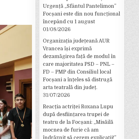
Urgență „Sfântul Pantelimon”
Focșani este din nou funcțional
începând cu 1 august
01/08/2026
Organizația județeană AUR
Vrancea își exprimă
dezamăgirea față de modul în
care majoritatea PSD – PNL –
FD – PMP din Consiliul local
Focșani a înțeles să distrugă
arta teatrală din județ.
31/07/2026
Reacția actriței Roxana Lupu
după desființarea trupei de
teatru de la Focșani: „Misăilă
mocnea de furie că am
îndrăznit să cerem explicații!”