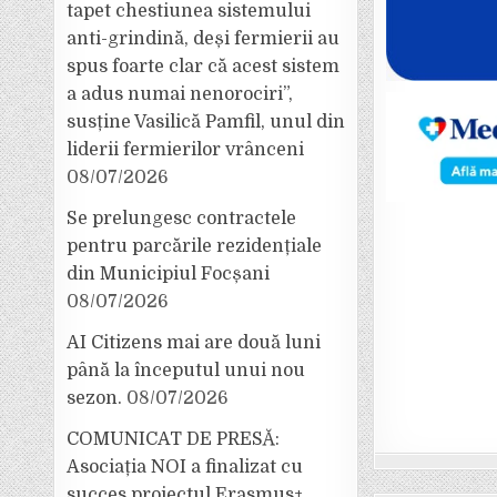
tapet chestiunea sistemului
anti-grindină, deși fermierii au
spus foarte clar că acest sistem
a adus numai nenorociri”,
susține Vasilică Pamfil, unul din
liderii fermierilor vrânceni
08/07/2026
Se prelungesc contractele
pentru parcările rezidențiale
din Municipiul Focșani
08/07/2026
AI Citizens mai are două luni
până la începutul unui nou
sezon.
08/07/2026
COMUNICAT DE PRESĂ:
Asociația NOI a finalizat cu
succes proiectul Erasmus+