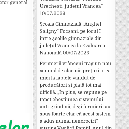
ector general
Urechești, județul Vrancea”
10/07/2026
Școala Gimnazială „Anghel
Saligny” Focșani, pe locul I
între școlile gimnaziale din
județul Vrancea la Evaluarea
Națională
09/07/2026
Fermierii vrânceni trag un nou
semnal de alarmă: prețuri prea
mici la laptele vândut de
producători și piață tot mai
dificilă. „În plus, se repune pe
tapet chestiunea sistemului
anti-grindină, deși fermierii au
spus foarte clar că acest sistem
a adus numai nenorociri”,
susține Vasilică Pamfil, unul din