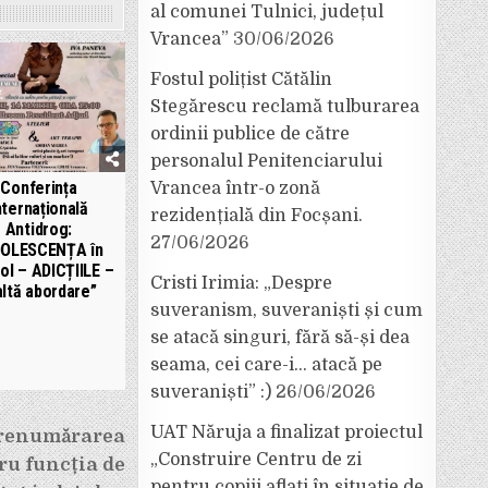
al comunei Tulnici, județul
Vrancea”
30/06/2026
Fostul polițist Cătălin
Stegărescu reclamă tulburarea
ordinii publice de către
personalul Penitenciarului
Conferința
Vrancea într-o zonă
nternațională
rezidențială din Focșani.
Antidrog:
27/06/2026
OLESCENȚA în
ol – ADICȚIILE –
Cristi Irimia: „Despre
altă abordare”
suveranism, suveraniști și cum
se atacă singuri, fără să-și dea
seama, cei care-i… atacă pe
suveraniști” :)
26/06/2026
UAT Năruja a finalizat proiectul
 renumărarea
„Construire Centru de zi
ru funcția de
pentru copiii aflați în situație de