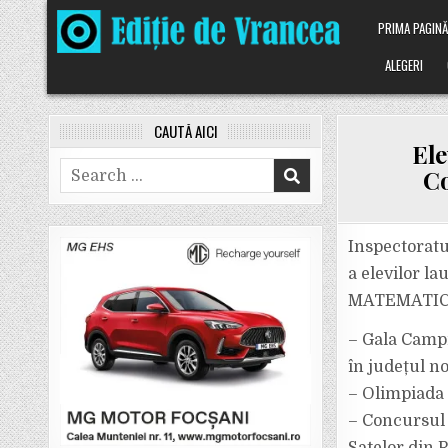
Skip
PRIMA PAGIN
to
content
ALEGERI
CAUTĂ AICI
Ele
Search
Co
for:
Inspectoratu
a elevilor la
MATEMATICĂ, 
– Gala Campi
în județul no
– Olimpiada 
– Concursul 