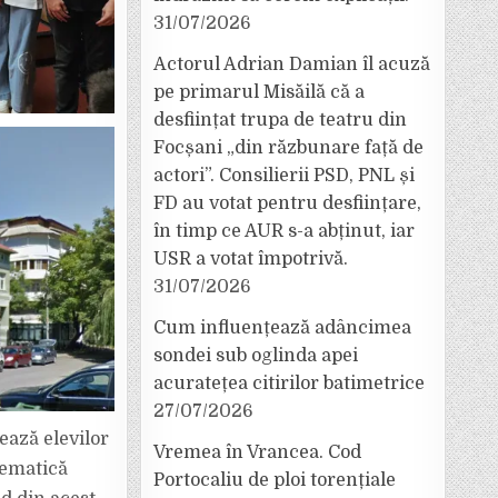
31/07/2026
Actorul Adrian Damian îl acuză
pe primarul Misăilă că a
desființat trupa de teatru din
Focșani „din răzbunare față de
actori”. Consilierii PSD, PNL și
FD au votat pentru desființare,
în timp ce AUR s-a abținut, iar
USR a votat împotrivă.
31/07/2026
Cum influențează adâncimea
sondei sub oglinda apei
acuratețea citirilor batimetrice
27/07/2026
ază elevilor
Vremea în Vrancea. Cod
tematică
Portocaliu de ploi torențiale