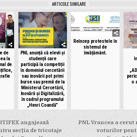
ARTICOLE SIMILARE
Reîncep protestele în
sistemul de
învățământ.
te de
PNL anunță că elevii și
cea la
studenții care
I
nal de
participă la competiții
țifice,
în domeniul cercetării
„AD
grafie
sau inovării pot primi
peric
burse sau premii de la
o 
Ministerul Cercetării,
Inovării și Digitalizării,
în cadrul programului
„Henri Coandă”
e
RTIFEX angajează
PNL Vrancea a cerut
tru secția de tricotaje
voturilor pent