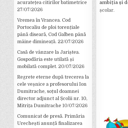
ambiția și 
acuratețea citirilor batimetrice
27/07/2026
școlar.
Vremea în Vrancea. Cod
Portocaliu de ploi torențiale
până diseară, Cod Galben până
mâine dimineață.
22/07/2026
Casă de vânzare la Jariștea.
Gospodăria este utilată și
mobilată complet.
20/07/2026
Regrete eterne după trecerea la
cele veșnice a profesorului Ion
Dumitrache, soțul doamnei
director adjunct al Școlii nr. 10,
Mitrița Dumitrache
10/07/2026
Comunicat de presă. Primăria
Urechești anunță finalizarea