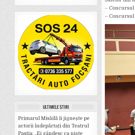
Satelor din 
– Concursul 
– Concursul 
ULTIMELE ȘTIRI
Primarul Misăilă îi jignește pe
actorii îndepărtați din Teatrul
Pastia: „Ei gândesc ca niște