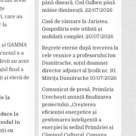
d din acest
până diseară, Cod Galben până
țe
mâine dimineață.
22/07/2026
i, care au
Casă de vânzare la Jariștea.
 la
Gospodăria este utilată și
mobilată complet.
20/07/2026
ETA și GAMMA
Regrete eterne după trecerea la
ncursul s-a
cele veșnice a profesorului Ion
levii au avut
Dumitrache, soțul doamnei
jul final a
director adjunct al Școlii nr. 10,
i și elevii de
Mitrița Dumitrache
10/07/2026
Comunicat de presă. Primăria
Urechești anunță finalizarea
e la
proiectului „Creșterea
eficienței energetice și
 duce la
gestionarea inteligentă a
modul în
energiei în sediul Primăriei și
oți cu
Căminul Cultural, Comuna