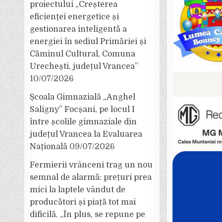
proiectului „Creșterea
eficienței energetice și
gestionarea inteligentă a
energiei în sediul Primăriei și
Căminul Cultural, Comuna
Urechești, județul Vrancea”
10/07/2026
Școala Gimnazială „Anghel
Saligny” Focșani, pe locul I
între școlile gimnaziale din
județul Vrancea la Evaluarea
Națională
09/07/2026
Fermierii vrânceni trag un nou
semnal de alarmă: prețuri prea
mici la laptele vândut de
producători și piață tot mai
dificilă. „În plus, se repune pe