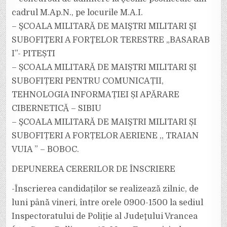
cadrul M.Ap.N., pe locurile M.A.I.
– ŞCOALA MILITARĂ DE MAIŞTRI MILITARI ŞI
SUBOFIŢERI A FORŢELOR TERESTRE „BASARAB
I”- PITEȘTI
– ȘCOALA MILITARĂ DE MAIȘTRI MILITARI ȘI
SUBOFIȚERI PENTRU COMUNICAȚII,
TEHNOLOGIA INFORMAȚIEI ȘI APĂRARE
CIBERNETICĂ – SIBIU
– ŞCOALA MILITARĂ DE MAIŞTRI MILITARI ȘI
SUBOFIȚERI A FORȚELOR AERIENE ,, TRAIAN
VUIA ” – BOBOC.
DEPUNEREA CERERILOR DE ÎNSCRIERE
-Înscrierea candidaților se realizează zilnic, de
luni până vineri, între orele 0900-1500 la sediul
Inspectoratului de Poliţie al Judeţului Vrancea