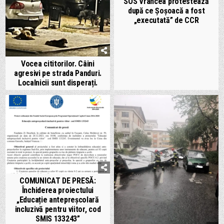
SOS Vrancea protestează
după ce Șoșoacă a fost
„executată” de CCR
Vocea cititorilor. Câini
agresivi pe strada Panduri.
Localnicii sunt disperați.
COMUNICAT DE PRESĂ:
Închiderea proiectului
„Educație antepreșcolară
incluzivă pentru viitor, cod
SMIS 133243”