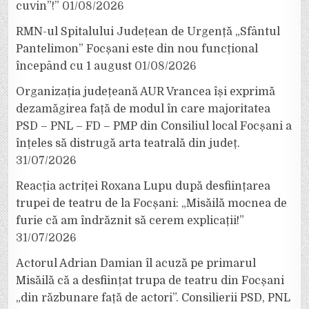
cuvin”!”
01/08/2026
RMN-ul Spitalului Județean de Urgență „Sfântul
Pantelimon” Focșani este din nou funcțional
începând cu 1 august
01/08/2026
Organizația județeană AUR Vrancea își exprimă
dezamăgirea față de modul în care majoritatea
PSD – PNL – FD – PMP din Consiliul local Focșani a
înțeles să distrugă arta teatrală din județ.
31/07/2026
Reacția actriței Roxana Lupu după desființarea
trupei de teatru de la Focșani: „Misăilă mocnea de
furie că am îndrăznit să cerem explicații!”
31/07/2026
Actorul Adrian Damian îl acuză pe primarul
Misăilă că a desființat trupa de teatru din Focșani
„din răzbunare față de actori”. Consilierii PSD, PNL