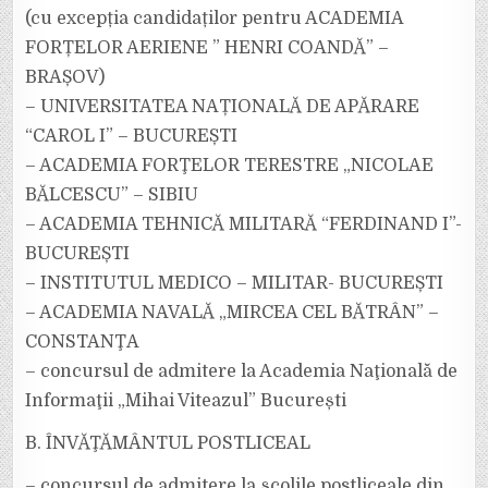
(cu excepția candidaților pentru ACADEMIA
FORȚELOR AERIENE ” HENRI COANDĂ” –
BRAȘOV)
– UNIVERSITATEA NAȚIONALĂ DE APĂRARE
“CAROL I” – BUCUREȘTI
– ACADEMIA FORŢELOR TERESTRE „NICOLAE
BĂLCESCU” – SIBIU
– ACADEMIA TEHNICĂ MILITARĂ “FERDINAND I”-
BUCUREȘTI
– INSTITUTUL MEDICO – MILITAR- BUCUREȘTI
– ACADEMIA NAVALĂ „MIRCEA CEL BĂTRÂN” –
CONSTANŢA
– concursul de admitere la Academia Naţională de
Informaţii „Mihai Viteazul” București
B. ÎNVĂŢĂMÂNTUL POSTLICEAL
– concursul de admitere la şcolile postliceale din