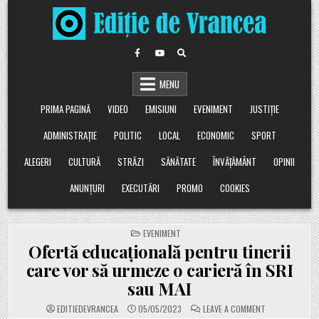
Skip
to
content
MENU
PRIMA PAGINĂ
VIDEO
EMISIUNI
EVENIMENT
JUSTIȚIE
ADMINISTRAȚIE
POLITIC
LOCAL
ECONOMIC
SPORT
ALEGERI
CULTURĂ
STRĂZI
SĂNĂTATE
ÎNVĂȚĂMÂNT
OPINII
ANUNȚURI
EXECUTĂRI
PROMO
COOKIES
POSTED
EVENIMENT
IN
Ofertă educațională pentru tinerii
care vor să urmeze o carieră în SRI
sau MAI
ON
EDITIEDEVRANCEA
05/05/2023
LEAVE A COMMENT
OFERTĂ