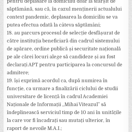
pentru deplasare la domiciliu doar la sfârșit de
săptămână, sau că, în cazul menținerii actualului
context pandemic, deplasarea la domiciliu se va
putea efectua odată la câteva săptămâni;
18. au parcurs procesul de selecție desfășurat de
către instituția beneficiară din cadrul sistemului
de apărare, ordine publică și securitate națională
pe ale cărei locuri alege să candideze și au fost
declarați APT pentru participarea la concursul de
admitere;
19. își exprimă acordul ca, după numirea în
funcție, ca urmare a finalizării ciclului de studii
universitare de licență în cadrul Academiei
Naționale de Informații ,,Mihai Viteazul” să
îndeplinească serviciul timp de 10 ani în unitățile
la care vor fi încadrați sau mutați ulterior, în
raport de nevoile M.A.I.;