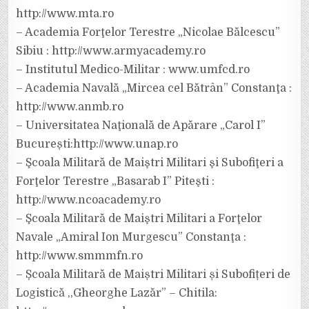
http://www.mta.ro
– Academia Forţelor Terestre „Nicolae Bălcescu”
Sibiu : http://www.armyacademy.ro
– Institutul Medico-Militar : www.umfcd.ro
– Academia Navală „Mircea cel Bătrân” Constanţa :
http://www.anmb.ro
– Universitatea Naţională de Apărare „Carol I”
București:http://www.unap.ro
– Şcoala Militară de Maiştri Militari şi Subofiţeri a
Forţelor Terestre „Basarab I” Piteşti :
http://www.ncoacademy.ro
– Şcoala Militară de Maiştri Militari a Forţelor
Navale „Amiral Ion Murgescu” Constanţa :
http://www.smmmfn.ro
– Școala Militară de Maiștri Militari și Subofițeri de
Logistică ,,Gheorghe Lazăr” – Chitila: