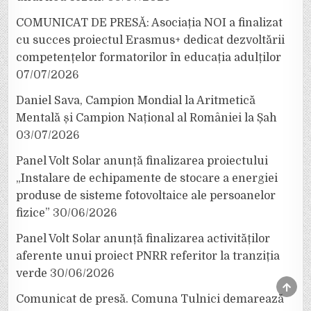
COMUNICAT DE PRESĂ: Asociația NOI a finalizat
cu succes proiectul Erasmus+ dedicat dezvoltării
competențelor formatorilor în educația adulților
07/07/2026
Daniel Sava, Campion Mondial la Aritmetică
Mentală și Campion Național al României la Șah
03/07/2026
Panel Volt Solar anunță finalizarea proiectului
„Instalare de echipamente de stocare a energiei
produse de sisteme fotovoltaice ale persoanelor
fizice”
30/06/2026
Panel Volt Solar anunță finalizarea activităților
aferente unui proiect PNRR referitor la tranziția
verde
30/06/2026
SCRO
TO
Comunicat de presă. Comuna Tulnici demarează
TOP