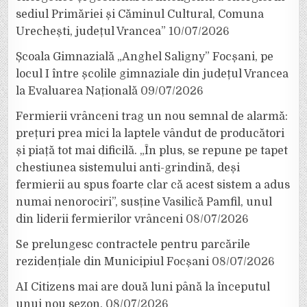
sediul Primăriei și Căminul Cultural, Comuna
Urechești, județul Vrancea”
10/07/2026
Școala Gimnazială „Anghel Saligny” Focșani, pe
locul I între școlile gimnaziale din județul Vrancea
la Evaluarea Națională
09/07/2026
Fermierii vrânceni trag un nou semnal de alarmă:
prețuri prea mici la laptele vândut de producători
și piață tot mai dificilă. „În plus, se repune pe tapet
chestiunea sistemului anti-grindină, deși
fermierii au spus foarte clar că acest sistem a adus
numai nenorociri”, susține Vasilică Pamfil, unul
din liderii fermierilor vrânceni
08/07/2026
Se prelungesc contractele pentru parcările
rezidențiale din Municipiul Focșani
08/07/2026
AI Citizens mai are două luni până la începutul
unui nou sezon.
08/07/2026