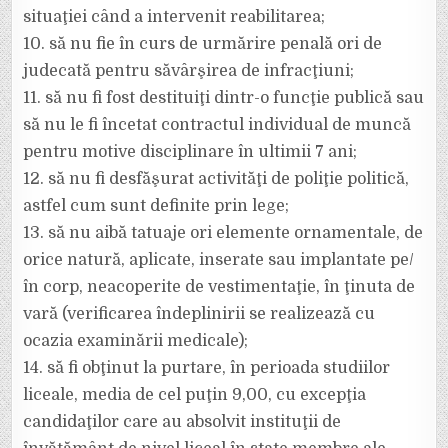
situaţiei când a intervenit reabilitarea;
10. să nu fie în curs de urmărire penală ori de
judecată pentru săvârşirea de infracţiuni;
11. să nu fi fost destituiţi dintr-o funcţie publică sau
să nu le fi încetat contractul individual de muncă
pentru motive disciplinare în ultimii 7 ani;
12. să nu fi desfăşurat activităţi de poliţie politică,
astfel cum sunt definite prin lege;
13. să nu aibă tatuaje ori elemente ornamentale, de
orice natură, aplicate, inserate sau implantate pe/
în corp, neacoperite de vestimentaţie, în ţinuta de
vară (verificarea îndeplinirii se realizează cu
ocazia examinării medicale);
14. să fi obţinut la purtare, în perioada studiilor
liceale, media de cel puţin 9,00, cu excepţia
candidaţilor care au absolvit instituţii de