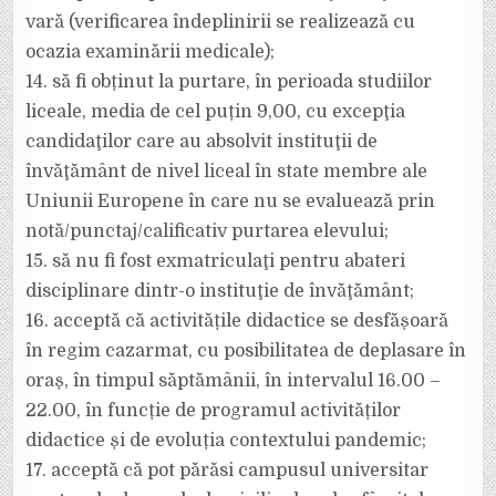
vară (verificarea îndeplinirii se realizează cu
ocazia examinării medicale);
14. să fi obținut la purtare, în perioada studiilor
liceale, media de cel puțin 9,00, cu excepţia
candidaţilor care au absolvit instituţii de
învăţământ de nivel liceal în state membre ale
Uniunii Europene în care nu se evaluează prin
notă/punctaj/calificativ purtarea elevului;
15. să nu fi fost exmatriculaţi pentru abateri
disciplinare dintr-o instituţie de învăţământ;
16. acceptă că activitățile didactice se desfășoară
în regim cazarmat, cu posibilitatea de deplasare în
oraș, în timpul săptămânii, în intervalul 16.00 –
22.00, în funcție de programul activităților
didactice și de evoluția contextului pandemic;
17. acceptă că pot părăsi campusul universitar