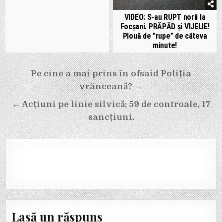
VIDEO: S-au RUPT norii la
Focșani. PRĂPĂD și VIJELIE!
Plouă de ”rupe” de câteva
minute!
Navigare
Pe cine a mai prins în ofsaid Poliția
în
vrânceană? →
articole
← Acțiuni pe linie silvică: 59 de controale, 17
sancțiuni.
Lasă un răspuns