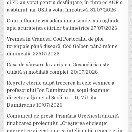
și FD au votat pentru desființare, în timp ce AUR s-
a abținut, iar USR a votat împotrivă.
31/07/2026
Cum influențează adâncimea sondei sub oglinda
apei acuratețea citirilor batimetrice
27/07/2026
Vremea în Vrancea. Cod Portocaliu de ploi
torențiale până diseară, Cod Galben până mâine
dimineață.
22/07/2026
Casă de vânzare la Jariștea. Gospodăria este
utilată și mobilată complet.
20/07/2026
Regrete eterne după trecerea la cele veșnice a
profesorului Ion Dumitrache, soțul doamnei
director adjunct al Școlii nr. 10, Mitrița
Dumitrache
10/07/2026
Comunicat de presă. Primăria Urechești anunță
finalizarea proiectului „Creșterea eficienței
energetice și gestionarea inteligentă a energiei în