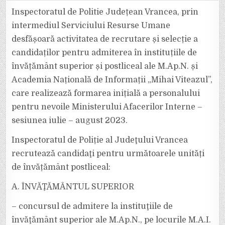
EDUCAȚIONALĂ
PENTRU
Inspectoratul de Politie Județean Vrancea, prin
TINERII
CARE
intermediul Serviciului Resurse Umane
VOR
SĂ
desfășoară activitatea de recrutare și selecție a
URMEZE
O
candidaților pentru admiterea în instituțiile de
CARIERĂ
ÎN
SRI
învățământ superior și postliceal ale M.Ap.N. și
SAU
MAI
Academia Națională de Informații „Mihai Viteazul”,
care realizează formarea inițială a personalului
pentru nevoile Ministerului Afacerilor Interne –
sesiunea iulie – august 2023.
Inspectoratul de Poliție al Judeţului Vrancea
recrutează candidaţi pentru următoarele unități
de învățământ postliceal:
A. ÎNVĂŢĂMÂNTUL SUPERIOR
– concursul de admitere la instituţiile de
învăţământ superior ale M.Ap.N., pe locurile M.A.I.