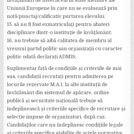
învăţământ de nivel liceal în state membre ale
Uniunii Europene în care nu se evaluează prin
notă/punctaj/calificativ purtarea elevului;
15. să nu fi fost exmatriculaţi pentru abateri
disciplinare dintr-o instituţie de învăţământ;
16. nu trebuie să aibă calitatea de membru al
vreunui partid politic sau organizaţii cu caracter
politic odată declarați ADMIS;
Suplimentar față de condițiile și criteriile de mai
sus, candidații recrutați pentru admiterea pe
locurile rezervate M.A.I. la alte instituții de
învățământ din sistemul de apărare, ordine
publică și securitate națională trebuie să
îndeplinească și criteriile specifice de recrutare și
selecție impuse de organizatori, după caz.
Candidaţilor care nu îndeplinesc condiţiile legale
şi criteriile specifice stabilite de actele normative