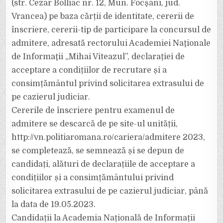
(str. Cezar Bolliac nr. 12, Mun. Focşani, jud.
Vrancea) pe baza cărții de identitate, cererii de
înscriere, cererii-tip de participare la concursul de
admitere, adresată rectorului Academiei Naţionale
de Informaţii „Mihai Viteazul”, declarației de
acceptare a condițiilor de recrutare și a
consimțământul privind solicitarea extrasului de
pe cazierul judiciar.
Cererile de înscriere pentru examenul de
admitere se descarcă de pe site-ul unității,
http://vn.politiaromana.ro/cariera/admitere 2023,
se completează, se semnează și se depun de
candidați, alături de declarațiile de acceptare a
condițiilor și a consimțământului privind
solicitarea extrasului de pe cazierul judiciar, până
la data de 19.05.2023.
Candidații la Academia Națională de Informații