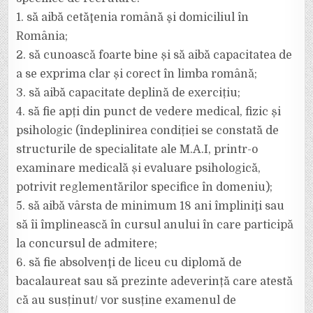
1. să aibă cetăţenia română şi domiciliul în
România;
2. să cunoască foarte bine și să aibă capacitatea de
a se exprima clar și corect în limba română;
3. să aibă capacitate deplină de exercițiu;
4. să fie apți din punct de vedere medical, fizic și
psihologic (îndeplinirea condiției se constată de
structurile de specialitate ale M.A.I, printr-o
examinare medicală și evaluare psihologică,
potrivit reglementărilor specifice în domeniu);
5. să aibă vârsta de minimum 18 ani împliniţi sau
să îi împlinească în cursul anului în care participă
la concursul de admitere;
6. să fie absolvenţi de liceu cu diplomă de
bacalaureat sau să prezinte adeverință care atestă
că au susținut/ vor susține examenul de