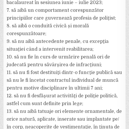
bacalaureat în sesiunea iunie – iulie 2023;
7. să aibă un comportament corespunzător
principiilor care guvernează profesia de poliţist;
8. să aibă o conduită civică și morală
corespunzătoare;
9. să nu aibă antecedente penale, cu excepţia
situaţiei când a intervenit reabilitarea;
10. să nu fie în curs de urmărire penală ori de
judecată pentru săvârşirea de infracţiuni;
11. să nu fi fost destituiţi dintr-o funcţie publică sau
să nu le fi încetat contractul individual de muncă
pentru motive disciplinare în ultimii 7 ani;
12. să nu fi desfăşurat activităţi de poliţie politică,
astfel cum sunt definite prin lege;
13. să nu aibă tatuaje ori elemente ornamentale, de
orice natură, aplicate, inserate sau implantate pe/
în corp, neacoperite de vestimentaţie, în ţinuta de