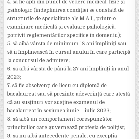
4. să fie apţi din punct de vedere medical, fizic şi
psihologic (îndeplinirea condiției se constată de
structurile de specialitate ale M.A.I,, printr-o
examinare medicală și evaluare psihologică,
potrivit reglementărilor specifice în domeniu);
5. să aibă vârsta de minimum 18 ani împliniţi sau
să îi împlinească în cursul anului în care participă
la concursul de admitere;
6. să aibă vârsta de până la 27 ani împliniți în anul
2023;
7. să fie absolvenţi de liceu cu diplomă de
bacalaureat sau să prezinte adeverință care atestă
că au susținut/ vor susține examenul de
bacalaureat în sesiunea iunie – iulie 2023;
8. să aibă un comportament corespunzător
principiilor care guvernează profesia de poliţist;
9. să nu aibă antecedente penale, cu excepţia