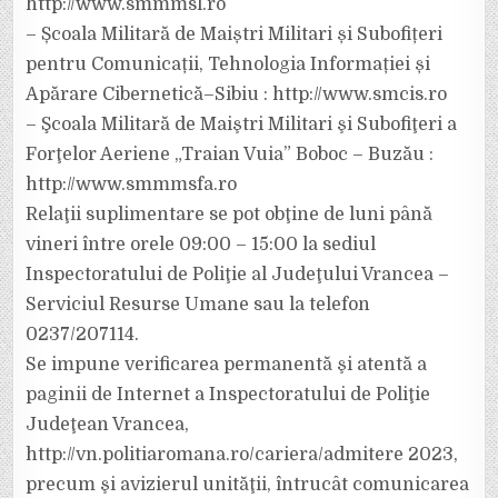
http://www.smmmsl.ro
– Școala Militară de Maiștri Militari și Subofițeri
pentru Comunicații, Tehnologia Informației și
Apărare Cibernetică–Sibiu : http://www.smcis.ro
– Şcoala Militară de Maiştri Militari şi Subofiţeri a
Forţelor Aeriene „Traian Vuia” Boboc – Buzău :
http://www.smmmsfa.ro
Relaţii suplimentare se pot obţine de luni până
vineri între orele 09:00 – 15:00 la sediul
Inspectoratului de Poliţie al Judeţului Vrancea –
Serviciul Resurse Umane sau la telefon
0237/207114.
Se impune verificarea permanentă şi atentă a
paginii de Internet a Inspectoratului de Poliţie
Judeţean Vrancea,
http://vn.politiaromana.ro/cariera/admitere 2023,
precum şi avizierul unităţii, întrucât comunicarea