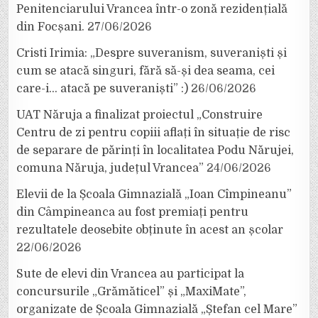
Penitenciarului Vrancea într-o zonă rezidențială
din Focșani.
27/06/2026
Cristi Irimia: „Despre suveranism, suveraniști și
cum se atacă singuri, fără să-și dea seama, cei
care-i… atacă pe suveraniști” :)
26/06/2026
UAT Năruja a finalizat proiectul „Construire
Centru de zi pentru copiii aflați în situație de risc
de separare de părinți în localitatea Podu Nărujei,
comuna Năruja, județul Vrancea”
24/06/2026
Elevii de la Școala Gimnazială „Ioan Cîmpineanu”
din Câmpineanca au fost premiați pentru
rezultatele deosebite obținute în acest an școlar
22/06/2026
Sute de elevi din Vrancea au participat la
concursurile „Grămăticel” și „MaxiMate”,
organizate de Școala Gimnazială „Ștefan cel Mare”