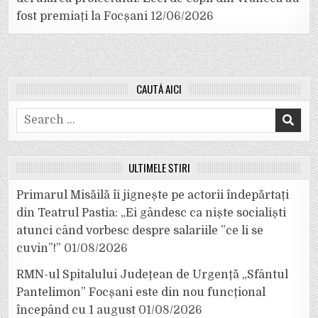
fost premiați la Focșani
12/06/2026
CAUTĂ AICI
Search
for:
ULTIMELE ȘTIRI
Primarul Misăilă îi jignește pe actorii îndepărtați
din Teatrul Pastia: „Ei gândesc ca niște socialiști
atunci când vorbesc despre salariile ”ce li se
cuvin”!”
01/08/2026
RMN-ul Spitalului Județean de Urgență „Sfântul
Pantelimon” Focșani este din nou funcțional
începând cu 1 august
01/08/2026