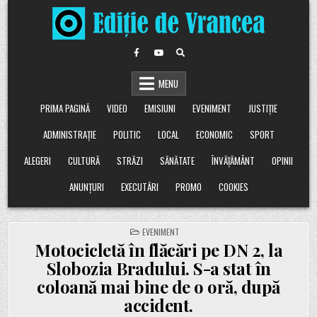
Skip
to
content
MENU
PRIMA PAGINĂ
VIDEO
EMISIUNI
EVENIMENT
JUSTIȚIE
ADMINISTRAȚIE
POLITIC
LOCAL
ECONOMIC
SPORT
ALEGERI
CULTURĂ
STRĂZI
SĂNĂTATE
ÎNVĂȚĂMÂNT
OPINII
ANUNȚURI
EXECUTĂRI
PROMO
COOKIES
POSTED
EVENIMENT
IN
Motocicletă în flăcări pe DN 2, la
Slobozia Bradului. S-a stat în
coloană mai bine de o oră, după
accident.