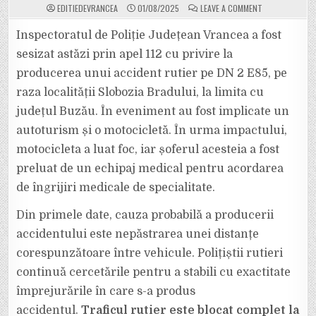
ON
EDITIEDEVRANCEA
01/08/2025
LEAVE A COMMENT
MOTOCICLETĂ
ÎN
FLĂCĂRI
Inspectoratul de Poliție Județean Vrancea a fost
PE
DN
sesizat astăzi prin apel 112 cu privire la
2,
LA
producerea unui accident rutier pe DN 2 E85, pe
SLOBOZIA
BRADULUI.
raza localității Slobozia Bradului, la limita cu
S-
A
STAT
județul Buzău. În eveniment au fost implicate un
ÎN
COLOANĂ
autoturism și o motocicletă. În urma impactului,
MAI
BINE
motocicleta a luat foc, iar șoferul acesteia a fost
DE
O
preluat de un echipaj medical pentru acordarea
ORĂ,
DUPĂ
ACCIDENT.
de îngrijiri medicale de specialitate.
Din primele date, cauza probabilă a producerii
accidentului este nepăstrarea unei distanțe
corespunzătoare între vehicule. Polițiștii rutieri
continuă cercetările pentru a stabili cu exactitate
împrejurările în care s-a produs
accidentul.
Traficul rutier este blocat complet la