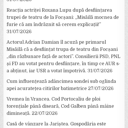
Reacția actriței Roxana Lupu după desființarea
trupei de teatru de la Focșani: „Misăilă mocnea de
furie că am îndrăznit să cerem explicații!”
31/07/2026
Actorul Adrian Damian îl acuză pe primarul
Misăilă că a desființat trupa de teatru din Focșani
„din răzbunare față de actori”. Consilierii PSD, PNL
și FD au votat pentru desființare, în timp ce AUR s-
a abținut, iar USR a votat împotrivă.
31/07/2026
Cum influențează adâncimea sondei sub oglinda
apei acuratețea citirilor batimetrice
27/07/2026
Vremea în Vrancea. Cod Portocaliu de ploi
torențiale până diseară, Cod Galben până mâine
dimineață.
22/07/2026
Casă de vânzare la Jariștea. Gospodăria este