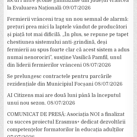
locul I între școlile gimnaziale din județul Vrancea
la Evaluarea Națională
09/07/2026
Fermierii vrânceni trag un nou semnal de alarmă:
prețuri prea mici la laptele vândut de producători
și piață tot mai dificilă. „În plus, se repune pe tapet
chestiunea sistemului anti-grindină, deși
fermierii au spus foarte clar că acest sistem a adus
numai nenorociri”, susține Vasilică Pamfil, unul
din liderii fermierilor vrânceni
08/07/2026
Se prelungesc contractele pentru parcările
rezidențiale din Municipiul Focșani
08/07/2026
AI Citizens mai are două luni până la începutul
unui nou sezon.
08/07/2026
COMUNICAT DE PRESĂ: Asociația NOI a finalizat
cu succes proiectul Erasmus+ dedicat dezvoltării
competențelor formatorilor în educația adulților