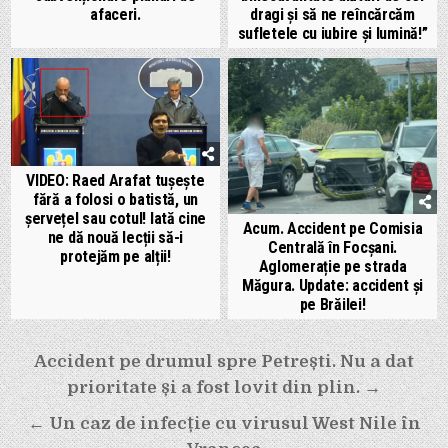
afaceri.
dragi și să ne reîncărcăm
sufletele cu iubire și lumină!”
VIDEO: Raed Arafat tușește
fără a folosi o batistă, un
șervețel sau cotul! Iată cine
Acum. Accident pe Comisia
ne dă nouă lecții să-i
Centrală în Focșani.
protejăm pe alții!
Aglomerație pe strada
Măgura. Update: accident și
pe Brăilei!
Navigare
Accident pe drumul spre Petrești. Nu a dat
în
prioritate și a fost lovit din plin. →
articole
← Un caz de infecție cu virusul West Nile în