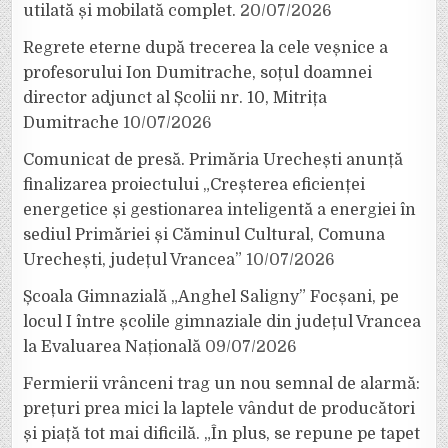
utilată și mobilată complet.
20/07/2026
Regrete eterne după trecerea la cele veșnice a
profesorului Ion Dumitrache, soțul doamnei
director adjunct al Școlii nr. 10, Mitrița
Dumitrache
10/07/2026
Comunicat de presă. Primăria Urechești anunță
finalizarea proiectului „Creșterea eficienței
energetice și gestionarea inteligentă a energiei în
sediul Primăriei și Căminul Cultural, Comuna
Urechești, județul Vrancea”
10/07/2026
Școala Gimnazială „Anghel Saligny” Focșani, pe
locul I între școlile gimnaziale din județul Vrancea
la Evaluarea Națională
09/07/2026
Fermierii vrânceni trag un nou semnal de alarmă:
prețuri prea mici la laptele vândut de producători
și piață tot mai dificilă. „În plus, se repune pe tapet