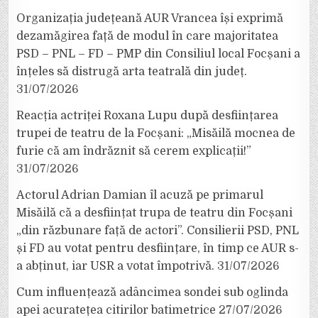
Organizația județeană AUR Vrancea își exprimă
dezamăgirea față de modul în care majoritatea
PSD – PNL – FD – PMP din Consiliul local Focșani a
înțeles să distrugă arta teatrală din județ.
31/07/2026
Reacția actriței Roxana Lupu după desființarea
trupei de teatru de la Focșani: „Misăilă mocnea de
furie că am îndrăznit să cerem explicații!”
31/07/2026
Actorul Adrian Damian îl acuză pe primarul
Misăilă că a desființat trupa de teatru din Focșani
„din răzbunare față de actori”. Consilierii PSD, PNL
și FD au votat pentru desființare, în timp ce AUR s-
a abținut, iar USR a votat împotrivă.
31/07/2026
Cum influențează adâncimea sondei sub oglinda
apei acuratețea citirilor batimetrice
27/07/2026