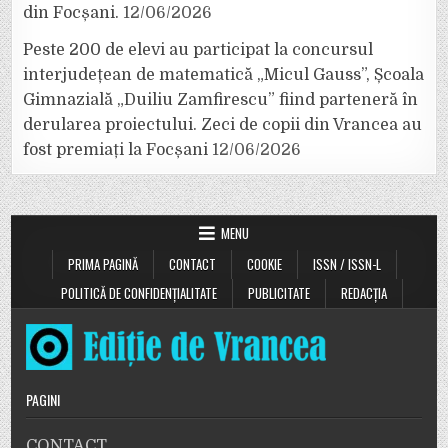
din Focșani.
12/06/2026
Peste 200 de elevi au participat la concursul
interjudețean de matematică „Micul Gauss”, Școala
Gimnazială „Duiliu Zamfirescu” fiind parteneră în
derularea proiectului. Zeci de copii din Vrancea au
fost premiați la Focșani
12/06/2026
MENU
PRIMA PAGINĂ
CONTACT
COOKIE
ISSN / ISSN-L
POLITICĂ DE CONFIDENȚIALITATE
PUBLICITATE
REDACȚIA
PAGINI
CONTACT