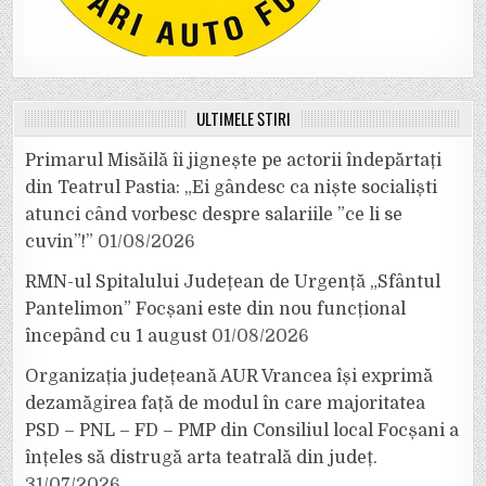
ULTIMELE ȘTIRI
Primarul Misăilă îi jignește pe actorii îndepărtați
din Teatrul Pastia: „Ei gândesc ca niște socialiști
atunci când vorbesc despre salariile ”ce li se
cuvin”!”
01/08/2026
RMN-ul Spitalului Județean de Urgență „Sfântul
Pantelimon” Focșani este din nou funcțional
începând cu 1 august
01/08/2026
Organizația județeană AUR Vrancea își exprimă
dezamăgirea față de modul în care majoritatea
PSD – PNL – FD – PMP din Consiliul local Focșani a
înțeles să distrugă arta teatrală din județ.
31/07/2026