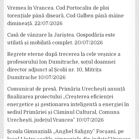
Vremea în Vrancea. Cod Portocaliu de ploi
torențiale până diseară, Cod Galben până mâine
dimineață.
22/07/2026
Casă de vânzare la Jariștea. Gospodăria este
utilată și mobilată complet.
20/07/2026
Regrete eterne după trecerea la cele veșnice a
profesorului Ion Dumitrache, soțul doamnei
director adjunct al Școlii nr. 10, Mitrița
Dumitrache
10/07/2026
Comunicat de presă. Primăria Urechești anunță
finalizarea proiectului „Creșterea eficienței
energetice și gestionarea inteligentă a energiei în
sediul Primăriei și Căminul Cultural, Comuna
Urechești, județul Vrancea”
10/07/2026
Școala Gimnazială „Anghel Saligny” Focșani, pe