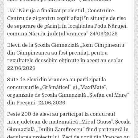
UAT Năruja a finalizat proiectul „Construire
Centru de zi pentru copiii aflați în situație de risc
de separare de părinți în localitatea Podu Nărujei,
comuna Năruja, județul Vrancea”
24/06/2026
Elevii de la Școala Gimnazială „Ioan Cîmpineanu”
din Câmpineanca au fost premiați pentru
rezultatele deosebite obținute în acest an școlar
22/06/2026
Sute de elevi din Vrancea au participat la
concursurile „Grămăticel” și „MaxiMate”,
organizate de Școala Gimnazială „Ștefan cel Mare”
din Focșani.
12/06/2026
Peste 200 de elevi au participat la concursul
interjudețean de matematică „Micul Gauss”, Școala
Gimnazială „Duiliu Zamfirescu” fiind parteneră în
derularea proiectului. Zeci de copii din Vrancea au