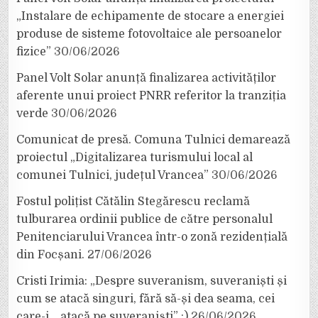
„Instalare de echipamente de stocare a energiei
produse de sisteme fotovoltaice ale persoanelor
fizice”
30/06/2026
Panel Volt Solar anunță finalizarea activităților
aferente unui proiect PNRR referitor la tranziția
verde
30/06/2026
Comunicat de presă. Comuna Tulnici demarează
proiectul „Digitalizarea turismului local al
comunei Tulnici, județul Vrancea”
30/06/2026
Fostul polițist Cătălin Stegărescu reclamă
tulburarea ordinii publice de către personalul
Penitenciarului Vrancea într-o zonă rezidențială
din Focșani.
27/06/2026
Cristi Irimia: „Despre suveranism, suveraniști și
cum se atacă singuri, fără să-și dea seama, cei
care-i… atacă pe suveraniști” :)
26/06/2026