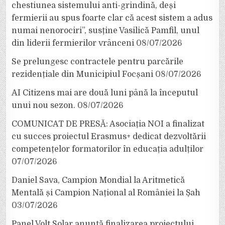
chestiunea sistemului anti-grindină, deși
fermierii au spus foarte clar că acest sistem a adus
numai nenorociri”, susține Vasilică Pamfil, unul
din liderii fermierilor vrânceni
08/07/2026
Se prelungesc contractele pentru parcările
rezidențiale din Municipiul Focșani
08/07/2026
AI Citizens mai are două luni până la începutul
unui nou sezon.
08/07/2026
COMUNICAT DE PRESĂ: Asociația NOI a finalizat
cu succes proiectul Erasmus+ dedicat dezvoltării
competențelor formatorilor în educația adulților
07/07/2026
Daniel Sava, Campion Mondial la Aritmetică
Mentală și Campion Național al României la Șah
03/07/2026
Panel Volt Solar anunță finalizarea proiectului