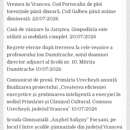
Vremea în Vrancea. Cod Portocaliu de ploi
torențiale până diseară, Cod Galben până mâine
dimineață.
22/07/2026
Casă de vânzare la Jariștea. Gospodăria este
utilată și mobilată complet.
20/07/2026
Regrete eterne după trecerea la cele veșnice a
profesorului Ion Dumitrache, soțul doamnei
director adjunct al Școlii nr. 10, Mitrița
Dumitrache
10/07/2026
Comunicat de presă. Primăria Urechești anunță
finalizarea proiectului „Creșterea eficienței
energetice și gestionarea inteligentă a energiei în
sediul Primăriei și Căminul Cultural, Comuna
Urechești, județul Vrancea”
10/07/2026
Școala Gimnazială „Anghel Saligny” Focșani, pe
locul I între școlile gimnaziale din județul Vrancea