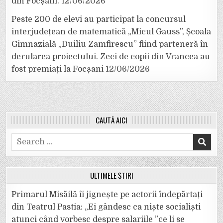
din Focșani.
12/06/2026
Peste 200 de elevi au participat la concursul
interjudețean de matematică „Micul Gauss”, Școala
Gimnazială „Duiliu Zamfirescu” fiind parteneră în
derularea proiectului. Zeci de copii din Vrancea au
fost premiați la Focșani
12/06/2026
CAUTĂ AICI
Search
for:
ULTIMELE ȘTIRI
Primarul Misăilă îi jignește pe actorii îndepărtați
din Teatrul Pastia: „Ei gândesc ca niște socialiști
atunci când vorbesc despre salariile ”ce li se