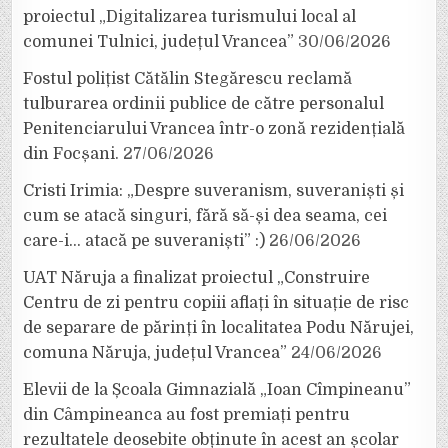
proiectul „Digitalizarea turismului local al
comunei Tulnici, județul Vrancea”
30/06/2026
Fostul polițist Cătălin Stegărescu reclamă
tulburarea ordinii publice de către personalul
Penitenciarului Vrancea într-o zonă rezidențială
din Focșani.
27/06/2026
Cristi Irimia: „Despre suveranism, suveraniști și
cum se atacă singuri, fără să-și dea seama, cei
care-i… atacă pe suveraniști” :)
26/06/2026
UAT Năruja a finalizat proiectul „Construire
Centru de zi pentru copiii aflați în situație de risc
de separare de părinți în localitatea Podu Nărujei,
comuna Năruja, județul Vrancea”
24/06/2026
Elevii de la Școala Gimnazială „Ioan Cîmpineanu”
din Câmpineanca au fost premiați pentru
rezultatele deosebite obținute în acest an școlar