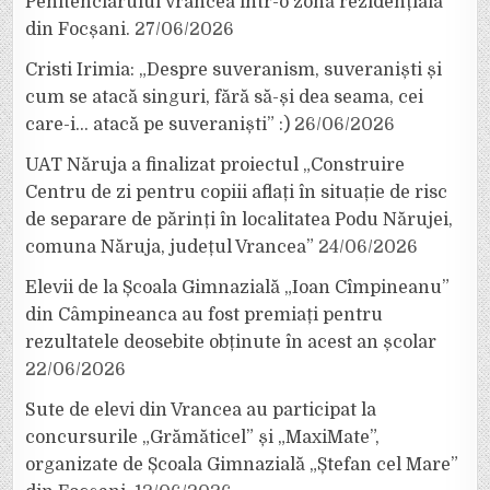
Penitenciarului Vrancea într-o zonă rezidențială
din Focșani.
27/06/2026
Cristi Irimia: „Despre suveranism, suveraniști și
cum se atacă singuri, fără să-și dea seama, cei
care-i… atacă pe suveraniști” :)
26/06/2026
UAT Năruja a finalizat proiectul „Construire
Centru de zi pentru copiii aflați în situație de risc
de separare de părinți în localitatea Podu Nărujei,
comuna Năruja, județul Vrancea”
24/06/2026
Elevii de la Școala Gimnazială „Ioan Cîmpineanu”
din Câmpineanca au fost premiați pentru
rezultatele deosebite obținute în acest an școlar
22/06/2026
Sute de elevi din Vrancea au participat la
concursurile „Grămăticel” și „MaxiMate”,
organizate de Școala Gimnazială „Ștefan cel Mare”