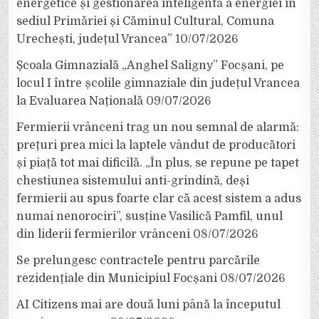
energetice și gestionarea inteligentă a energiei în
sediul Primăriei și Căminul Cultural, Comuna
Urechești, județul Vrancea”
10/07/2026
Școala Gimnazială „Anghel Saligny” Focșani, pe
locul I între școlile gimnaziale din județul Vrancea
la Evaluarea Națională
09/07/2026
Fermierii vrânceni trag un nou semnal de alarmă:
prețuri prea mici la laptele vândut de producători
și piață tot mai dificilă. „În plus, se repune pe tapet
chestiunea sistemului anti-grindină, deși
fermierii au spus foarte clar că acest sistem a adus
numai nenorociri”, susține Vasilică Pamfil, unul
din liderii fermierilor vrânceni
08/07/2026
Se prelungesc contractele pentru parcările
rezidențiale din Municipiul Focșani
08/07/2026
AI Citizens mai are două luni până la începutul