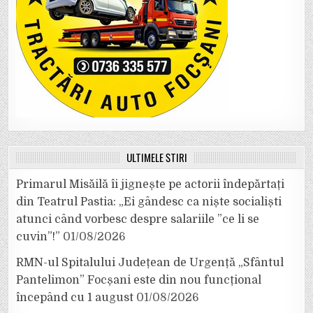
ULTIMELE ȘTIRI
Primarul Misăilă îi jignește pe actorii îndepărtați
din Teatrul Pastia: „Ei gândesc ca niște socialiști
atunci când vorbesc despre salariile ”ce li se
cuvin”!”
01/08/2026
RMN-ul Spitalului Județean de Urgență „Sfântul
Pantelimon” Focșani este din nou funcțional
începând cu 1 august
01/08/2026