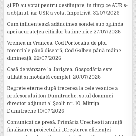
și FD au votat pentru desființare, în timp ce AUR s-
a abținut, iar USR a votat împotrivă.
31/07/2026
Cum influențează adâncimea sondei sub oglinda
apei acuratețea citirilor batimetrice
27/07/2026
Vremea în Vrancea. Cod Portocaliu de ploi
torențiale până diseară, Cod Galben până mâine
dimineață.
22/07/2026
Casă de vânzare la Jariștea. Gospodăria este
utilată și mobilată complet.
20/07/2026
Regrete eterne după trecerea la cele veșnice a
profesorului Ion Dumitrache, soțul doamnei
director adjunct al Școlii nr. 10, Mitrița
Dumitrache
10/07/2026
Comunicat de presă. Primăria Urechești anunță
finalizarea proiectului „Creșterea eficienței