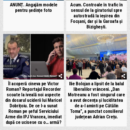
ANUNȚ. Angajăm modele
Acum. Controale în trafic în
pentru ședințe foto
sensul de la giratoriul spre
autostradă la ieșirea din
Focșani, dar și la Garoafa și
Bizighești.
Îl acoperă cineva pe Victor
Ilie Bolojan a lipsit de la balul
Roman? Reportajul Recorder
liberalilor vrânceni. „Dan
scoate la iveală noi aspecte
Motreanu a fost singurul care
din dosarul uciderii lui Maricel
a avut decența și luciditatea
Dobrițoiu. De ce l-a sunat
de a-l aminti pe Cătălin
Roman pe șeful Serviciului
Toma”, a punctat consilierul
Arme din IPJ Vrancea, imediat
județean Adrian Crețu.
după ce ucisese cu o… armă?