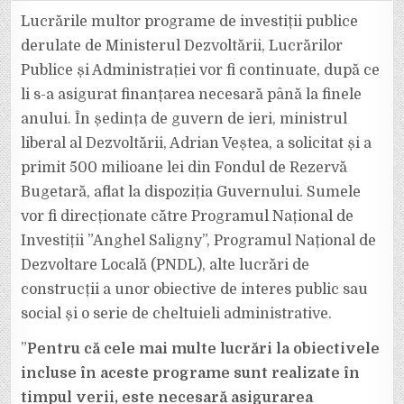
LIBERAL
AL
Lucrările multor programe de investiții publice
DEZVOLTĂRII
A
derulate de Ministerul Dezvoltării, Lucrărilor
ANUNȚAT
ASIGURAREA
Publice și Administrației vor fi continuate, după ce
FONDURILOR
PENTRU
li s-a asigurat finanțarea necesară până la finele
PROGRAMELE
PNDL
ȘI
anului. În ședința de guvern de ieri, ministrul
PNI
liberal al Dezvoltării, Adrian Veștea, a solicitat și a
primit 500 milioane lei din Fondul de Rezervă
Bugetară, aflat la dispoziția Guvernului. Sumele
vor fi direcționate către Programul Național de
Investiții ”Anghel Saligny”, Programul Național de
Dezvoltare Locală (PNDL), alte lucrări de
construcții a unor obiective de interes public sau
social și o serie de cheltuieli administrative.
”
Pentru că cele mai multe lucrări la obiectivele
incluse în aceste programe sunt realizate în
timpul verii, este necesară asigurarea