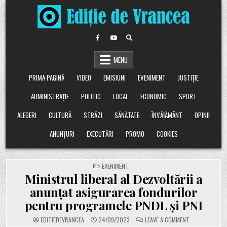
Skip
to
content
MENU
PRIMA PAGINĂ
VIDEO
EMISIUNI
EVENIMENT
JUSTIȚIE
ADMINISTRAȚIE
POLITIC
LOCAL
ECONOMIC
SPORT
ALEGERI
CULTURĂ
STRĂZI
SĂNĂTATE
ÎNVĂȚĂMÂNT
OPINII
ANUNȚURI
EXECUTĂRI
PROMO
COOKIES
POSTED
EVENIMENT
IN
Ministrul liberal al Dezvoltării a
anunțat asigurarea fondurilor
pentru programele PNDL și PNI
ON
EDITIEDEVRANCEA
24/09/2023
LEAVE A COMMENT
MINISTRUL