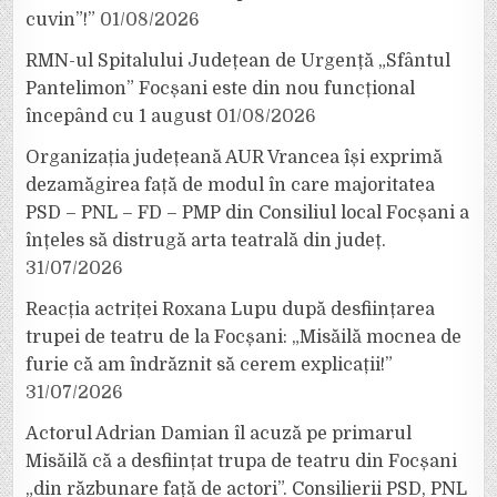
cuvin”!”
01/08/2026
RMN-ul Spitalului Județean de Urgență „Sfântul
Pantelimon” Focșani este din nou funcțional
începând cu 1 august
01/08/2026
Organizația județeană AUR Vrancea își exprimă
dezamăgirea față de modul în care majoritatea
PSD – PNL – FD – PMP din Consiliul local Focșani a
înțeles să distrugă arta teatrală din județ.
31/07/2026
Reacția actriței Roxana Lupu după desființarea
trupei de teatru de la Focșani: „Misăilă mocnea de
furie că am îndrăznit să cerem explicații!”
31/07/2026
Actorul Adrian Damian îl acuză pe primarul
Misăilă că a desființat trupa de teatru din Focșani
„din răzbunare față de actori”. Consilierii PSD, PNL