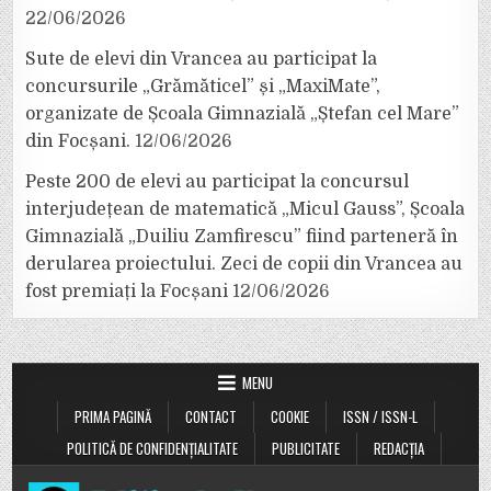
22/06/2026
Sute de elevi din Vrancea au participat la
concursurile „Grămăticel” și „MaxiMate”,
organizate de Școala Gimnazială „Ștefan cel Mare”
din Focșani.
12/06/2026
Peste 200 de elevi au participat la concursul
interjudețean de matematică „Micul Gauss”, Școala
Gimnazială „Duiliu Zamfirescu” fiind parteneră în
derularea proiectului. Zeci de copii din Vrancea au
fost premiați la Focșani
12/06/2026
MENU
PRIMA PAGINĂ
CONTACT
COOKIE
ISSN / ISSN-L
POLITICĂ DE CONFIDENȚIALITATE
PUBLICITATE
REDACȚIA