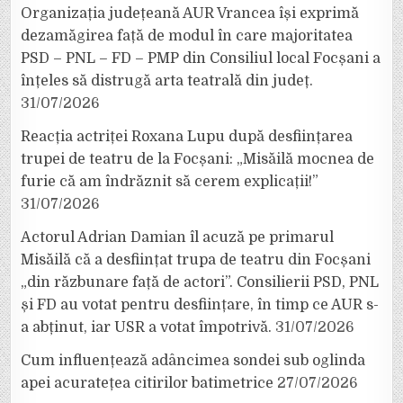
Organizația județeană AUR Vrancea își exprimă
dezamăgirea față de modul în care majoritatea
PSD – PNL – FD – PMP din Consiliul local Focșani a
înțeles să distrugă arta teatrală din județ.
31/07/2026
Reacția actriței Roxana Lupu după desființarea
trupei de teatru de la Focșani: „Misăilă mocnea de
furie că am îndrăznit să cerem explicații!”
31/07/2026
Actorul Adrian Damian îl acuză pe primarul
Misăilă că a desființat trupa de teatru din Focșani
„din răzbunare față de actori”. Consilierii PSD, PNL
și FD au votat pentru desființare, în timp ce AUR s-
a abținut, iar USR a votat împotrivă.
31/07/2026
Cum influențează adâncimea sondei sub oglinda
apei acuratețea citirilor batimetrice
27/07/2026