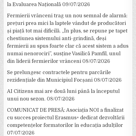
la Evaluarea Națională
09/07/2026
Fermierii vrânceni trag un nou semnal de alarmă:
prețuri prea mici la laptele vândut de producători
și piață tot mai dificilă. „În plus, se repune pe tapet
chestiunea sistemului anti-grindină, deși
fermierii au spus foarte clar că acest sistem a adus
numai nenorociri”, susține Vasilică Pamfil, unul
din liderii fermierilor vrânceni
08/07/2026
Se prelungesc contractele pentru parcările
rezidențiale din Municipiul Focșani
08/07/2026
AI Citizens mai are două luni până la începutul
unui nou sezon.
08/07/2026
COMUNICAT DE PRESĂ: Asociația NOI a finalizat
cu succes proiectul Erasmus+ dedicat dezvoltării
competențelor formatorilor în educația adulților
07/07/2026