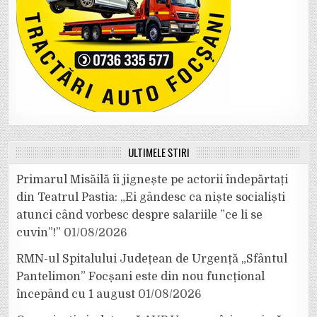
ULTIMELE ȘTIRI
Primarul Misăilă îi jignește pe actorii îndepărtați
din Teatrul Pastia: „Ei gândesc ca niște socialiști
atunci când vorbesc despre salariile ”ce li se
cuvin”!”
01/08/2026
RMN-ul Spitalului Județean de Urgență „Sfântul
Pantelimon” Focșani este din nou funcțional
începând cu 1 august
01/08/2026