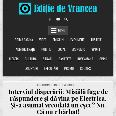
Skip
to
content
MENU
PRIMA PAGINĂ
VIDEO
EMISIUNI
EVENIMENT
JUSTIȚIE
ADMINISTRAȚIE
POLITIC
LOCAL
ECONOMIC
SPORT
ALEGERI
CULTURĂ
STRĂZI
SĂNĂTATE
ÎNVĂȚĂMÂNT
OPINII
ANUNȚURI
EXECUTĂRI
PROMO
COOKIES
POSTED
ADMINISTRAȚIE
,
EVENIMENT
IN
Interviul disperării: Misăilă fuge de
răspundere și dă vina pe Electrica.
Și-a asumat vreodată un eșec? Nu.
Că nu e bărbat!