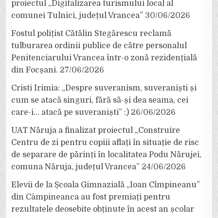
proiectul „Digitalizarea turismului local al
comunei Tulnici, județul Vrancea”
30/06/2026
Fostul polițist Cătălin Stegărescu reclamă
tulburarea ordinii publice de către personalul
Penitenciarului Vrancea într-o zonă rezidențială
din Focșani.
27/06/2026
Cristi Irimia: „Despre suveranism, suveraniști și
cum se atacă singuri, fără să-și dea seama, cei
care-i… atacă pe suveraniști” :)
26/06/2026
UAT Năruja a finalizat proiectul „Construire
Centru de zi pentru copiii aflați în situație de risc
de separare de părinți în localitatea Podu Nărujei,
comuna Năruja, județul Vrancea”
24/06/2026
Elevii de la Școala Gimnazială „Ioan Cîmpineanu”
din Câmpineanca au fost premiați pentru
rezultatele deosebite obținute în acest an școlar