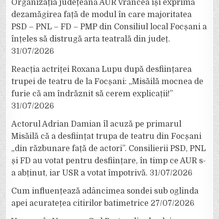
Organizația județeană AUR Vrancea își exprimă
dezamăgirea față de modul în care majoritatea
PSD – PNL – FD – PMP din Consiliul local Focșani a
înțeles să distrugă arta teatrală din județ.
31/07/2026
Reacția actriței Roxana Lupu după desființarea
trupei de teatru de la Focșani: „Misăilă mocnea de
furie că am îndrăznit să cerem explicații!”
31/07/2026
Actorul Adrian Damian îl acuză pe primarul
Misăilă că a desființat trupa de teatru din Focșani
„din răzbunare față de actori”. Consilierii PSD, PNL
și FD au votat pentru desființare, în timp ce AUR s-
a abținut, iar USR a votat împotrivă.
31/07/2026
Cum influențează adâncimea sondei sub oglinda
apei acuratețea citirilor batimetrice
27/07/2026