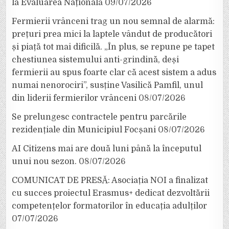
la Evaluarea Națională
09/07/2026
Fermierii vrânceni trag un nou semnal de alarmă:
prețuri prea mici la laptele vândut de producători
și piață tot mai dificilă. „În plus, se repune pe tapet
chestiunea sistemului anti-grindină, deși
fermierii au spus foarte clar că acest sistem a adus
numai nenorociri”, susține Vasilică Pamfil, unul
din liderii fermierilor vrânceni
08/07/2026
Se prelungesc contractele pentru parcările
rezidențiale din Municipiul Focșani
08/07/2026
AI Citizens mai are două luni până la începutul
unui nou sezon.
08/07/2026
COMUNICAT DE PRESĂ: Asociația NOI a finalizat
cu succes proiectul Erasmus+ dedicat dezvoltării
competențelor formatorilor în educația adulților
07/07/2026