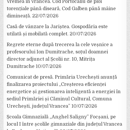
Vremea în Vrancea. Cod Portocaliu de ploi
torențiale până diseară, Cod Galben până mâine
dimineață.
22/07/2026
Casă de vânzare la Jariștea. Gospodăria este
utilată și mobilată complet.
20/07/2026
Regrete eterne după trecerea la cele veșnice a
profesorului Ion Dumitrache, soțul doamnei
director adjunct al Școlii nr. 10, Mitrița
Dumitrache
10/07/2026
Comunicat de presă. Primăria Urechești anunță
finalizarea proiectului „Creșterea eficienței
energetice și gestionarea inteligentă a energiei în
sediul Primăriei și Căminul Cultural, Comuna
Urechești, județul Vrancea”
10/07/2026
Școala Gimnazială „Anghel Saligny” Focșani, pe
locul I între școlile gimnaziale din județul Vrancea