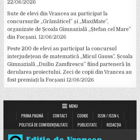
22/06/2026
Sute de elevi din Vrancea au participat la
concursurile „Grămăticel” și „MaxiMate”,
organizate de Școala Gimnazială „Ștefan cel Mare”
din Focșani.
12/06/2026
Peste 200 de elevi au participat la concursul
interjudețean de matematică „Micul Gauss”, Școala
Gimnazială „Duiliu Zamfirescu” fiind parteneră în
derularea proiectului. Zeci de copii din Vrancea au
fost premiați la Focșani
12/06/2026
MENU
PRIMA PAGINĂ
CONTACT
COOKIE
ISSN / ISSN-L
POLITICĂ DE CONFIDENȚIALITATE
PUBLICITATE
REDACȚIA