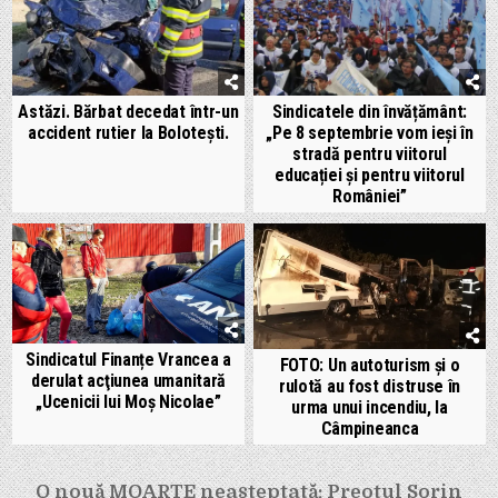
Astăzi. Bărbat decedat într-un
Sindicatele din învățământ:
accident rutier la Bolotești.
„Pe 8 septembrie vom ieși în
stradă pentru viitorul
educației și pentru viitorul
României”
Sindicatul Finanțe Vrancea a
FOTO: Un autoturism și o
derulat acţiunea umanitară
rulotă au fost distruse în
„Ucenicii lui Moş Nicolae”
urma unui incendiu, la
Câmpineanca
Navigare
O nouă MOARTE neașteptată: Preotul Sorin