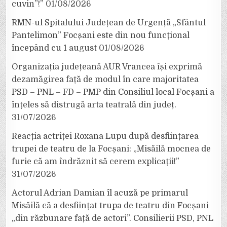
cuvin”!”
01/08/2026
RMN-ul Spitalului Județean de Urgență „Sfântul
Pantelimon” Focșani este din nou funcțional
începând cu 1 august
01/08/2026
Organizația județeană AUR Vrancea își exprimă
dezamăgirea față de modul în care majoritatea
PSD – PNL – FD – PMP din Consiliul local Focșani a
înțeles să distrugă arta teatrală din județ.
31/07/2026
Reacția actriței Roxana Lupu după desființarea
trupei de teatru de la Focșani: „Misăilă mocnea de
furie că am îndrăznit să cerem explicații!”
31/07/2026
Actorul Adrian Damian îl acuză pe primarul
Misăilă că a desființat trupa de teatru din Focșani
„din răzbunare față de actori”. Consilierii PSD, PNL