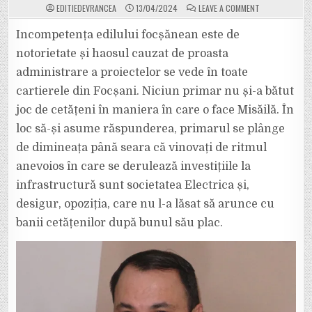
ON
EDITIEDEVRANCEA
13/04/2024
LEAVE A COMMENT
INTERVIUL
DISPERĂRII:
MISĂILĂ
Incompetența edilului focșănean este de
FUGE
DE
notorietate și haosul cauzat de proasta
RĂSPUNDERE
ȘI
administrare a proiectelor se vede în toate
DĂ
VINA
cartierele din Focșani. Niciun primar nu și-a bătut
PE
ELECTRICA.
ȘI-
joc de cetățeni în maniera în care o face Misăilă. În
A
ASUMAT
loc să-și asume răspunderea, primarul se plânge
VREODATĂ
UN
de dimineața până seara că vinovați de ritmul
EȘEC?
NU.
anevoios în care se derulează investițiile la
CĂ
NU
E
infrastructură sunt societatea Electrica și,
BĂRBAT!
desigur, opoziția, care nu l-a lăsat să arunce cu
banii cetățenilor după bunul său plac.