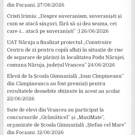
din Focșani.
27/06/2026
Cristi Irimia: „Despre suveranism, suveraniști și
cum se atacă singuri, fără să-și dea seama, cei
care-i… atacă pe suveraniști” :)
26/06/2026
UAT Năruja a finalizat proiectul „Construire
Centru de zi pentru copiii aflați în situație de risc
de separare de părinți în localitatea Podu Nărujei,
comuna Năruja, județul Vrancea”
24/06/2026
Elevii de la Școala Gimnazială „Ioan Cîmpineanu”
din Câmpineanca au fost premiați pentru
rezultatele deosebite obținute în acest an școlar
22/06/2026
Sute de elevi din Vrancea au participat la
concursurile „Grămăticel” și „MaxiMate”,
organizate de Școala Gimnazială „Ștefan cel Mare”
din Focșani.
12/06/2026