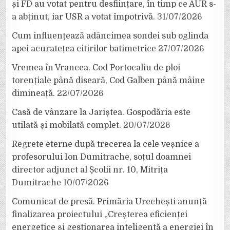
și FD au votat pentru desființare, în timp ce AUR s-
a abținut, iar USR a votat împotrivă.
31/07/2026
Cum influențează adâncimea sondei sub oglinda
apei acuratețea citirilor batimetrice
27/07/2026
Vremea în Vrancea. Cod Portocaliu de ploi
torențiale până diseară, Cod Galben până mâine
dimineață.
22/07/2026
Casă de vânzare la Jariștea. Gospodăria este
utilată și mobilată complet.
20/07/2026
Regrete eterne după trecerea la cele veșnice a
profesorului Ion Dumitrache, soțul doamnei
director adjunct al Școlii nr. 10, Mitrița
Dumitrache
10/07/2026
Comunicat de presă. Primăria Urechești anunță
finalizarea proiectului „Creșterea eficienței
energetice și gestionarea inteligentă a energiei în