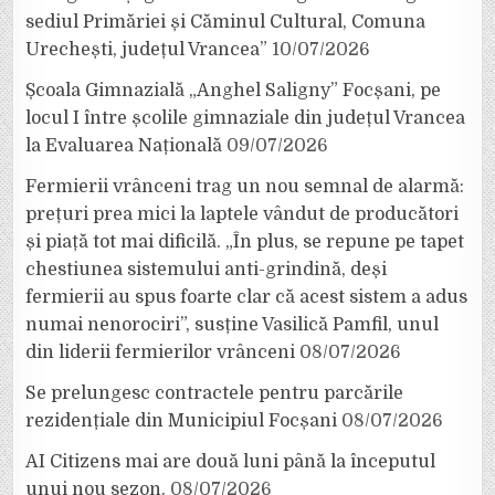
sediul Primăriei și Căminul Cultural, Comuna
Urechești, județul Vrancea”
10/07/2026
Școala Gimnazială „Anghel Saligny” Focșani, pe
locul I între școlile gimnaziale din județul Vrancea
la Evaluarea Națională
09/07/2026
Fermierii vrânceni trag un nou semnal de alarmă:
prețuri prea mici la laptele vândut de producători
și piață tot mai dificilă. „În plus, se repune pe tapet
chestiunea sistemului anti-grindină, deși
fermierii au spus foarte clar că acest sistem a adus
numai nenorociri”, susține Vasilică Pamfil, unul
din liderii fermierilor vrânceni
08/07/2026
Se prelungesc contractele pentru parcările
rezidențiale din Municipiul Focșani
08/07/2026
AI Citizens mai are două luni până la începutul
unui nou sezon.
08/07/2026