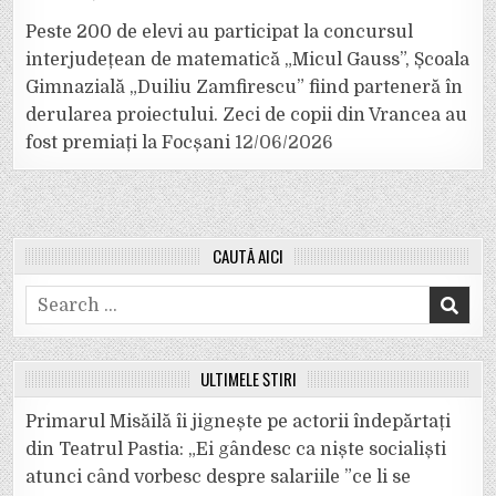
Peste 200 de elevi au participat la concursul
interjudețean de matematică „Micul Gauss”, Școala
Gimnazială „Duiliu Zamfirescu” fiind parteneră în
derularea proiectului. Zeci de copii din Vrancea au
fost premiați la Focșani
12/06/2026
CAUTĂ AICI
Search
for:
ULTIMELE ȘTIRI
Primarul Misăilă îi jignește pe actorii îndepărtați
din Teatrul Pastia: „Ei gândesc ca niște socialiști
atunci când vorbesc despre salariile ”ce li se