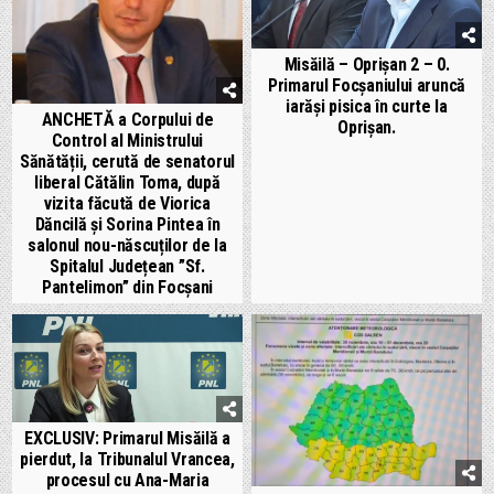
Misăilă – Oprișan 2 – 0.
Primarul Focșaniului aruncă
iarăși pisica în curte la
ANCHETĂ a Corpului de
Oprișan.
Control al Ministrului
Sănătății, cerută de senatorul
liberal Cătălin Toma, după
vizita făcută de Viorica
Dăncilă și Sorina Pintea în
salonul nou-născuților de la
Spitalul Județean ”Sf.
Pantelimon” din Focșani
EXCLUSIV: Primarul Misăilă a
pierdut, la Tribunalul Vrancea,
procesul cu Ana-Maria