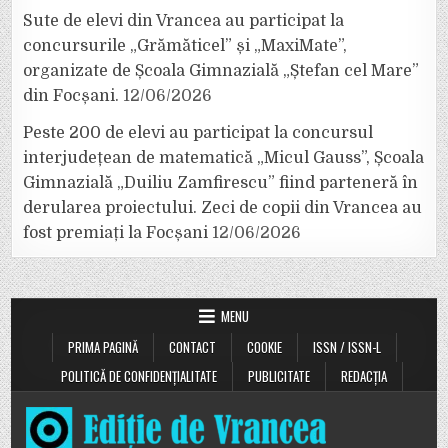
Sute de elevi din Vrancea au participat la
concursurile „Grămăticel” și „MaxiMate”,
organizate de Școala Gimnazială „Ștefan cel Mare”
din Focșani.
12/06/2026
Peste 200 de elevi au participat la concursul
interjudețean de matematică „Micul Gauss”, Școala
Gimnazială „Duiliu Zamfirescu” fiind parteneră în
derularea proiectului. Zeci de copii din Vrancea au
fost premiați la Focșani
12/06/2026
MENU
PRIMA PAGINĂ
CONTACT
COOKIE
ISSN / ISSN-L
POLITICĂ DE CONFIDENȚIALITATE
PUBLICITATE
REDACȚIA