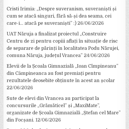
Cristi Irimia: „Despre suveranism, suveraniști și
cum se atacă singuri, fără să-și dea seama, cei
care-i… atacă pe suveraniști” :)
26/06/2026
UAT Năruja a finalizat proiectul „Construire
Centru de zi pentru copiii aflați în situație de risc
de separare de părinți în localitatea Podu Nărujei,
comuna Năruja, județul Vrancea”
24/06/2026
Elevii de la Școala Gimnazială „Ioan Cîmpineanu”
din Câmpineanca au fost premiați pentru
rezultatele deosebite obținute în acest an școlar
22/06/2026
Sute de elevi din Vrancea au participat la
concursurile „Grămăticel” și „MaxiMate”,
organizate de Școala Gimnazială „Ștefan cel Mare”
din Focșani.
12/06/2026