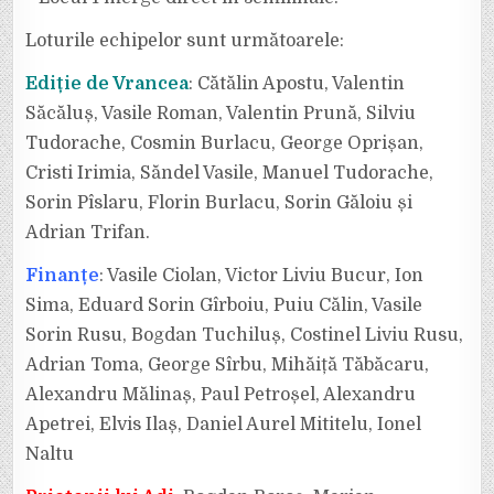
Loturile echipelor sunt următoarele:
Ediție de Vrancea
: Cătălin Apostu, Valentin
Săcăluș, Vasile Roman, Valentin Prună, Silviu
Tudorache, Cosmin Burlacu, George Oprișan,
Cristi Irimia, Săndel Vasile, Manuel Tudorache,
Sorin Pîslaru, Florin Burlacu, Sorin Găloiu și
Adrian Trifan.
Finanțe
: Vasile Ciolan, Victor Liviu Bucur, Ion
Sima, Eduard Sorin Gîrboiu, Puiu Călin, Vasile
Sorin Rusu, Bogdan Tuchiluș, Costinel Liviu Rusu,
Adrian Toma, George Sîrbu, Mihăiță Tăbăcaru,
Alexandru Mălinaș, Paul Petroșel, Alexandru
Apetrei, Elvis Ilaș, Daniel Aurel Mititelu, Ionel
Naltu