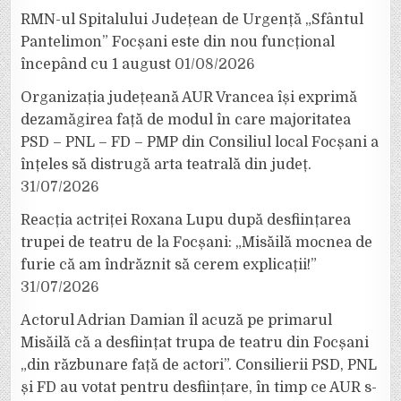
RMN-ul Spitalului Județean de Urgență „Sfântul
Pantelimon” Focșani este din nou funcțional
începând cu 1 august
01/08/2026
Organizația județeană AUR Vrancea își exprimă
dezamăgirea față de modul în care majoritatea
PSD – PNL – FD – PMP din Consiliul local Focșani a
înțeles să distrugă arta teatrală din județ.
31/07/2026
Reacția actriței Roxana Lupu după desființarea
trupei de teatru de la Focșani: „Misăilă mocnea de
furie că am îndrăznit să cerem explicații!”
31/07/2026
Actorul Adrian Damian îl acuză pe primarul
Misăilă că a desființat trupa de teatru din Focșani
„din răzbunare față de actori”. Consilierii PSD, PNL
și FD au votat pentru desființare, în timp ce AUR s-