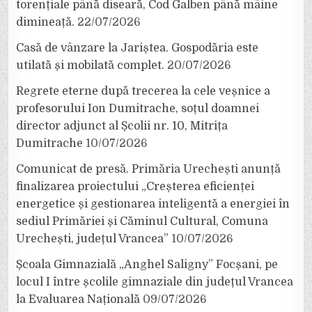
torențiale până diseară, Cod Galben până mâine
dimineață.
22/07/2026
Casă de vânzare la Jariștea. Gospodăria este
utilată și mobilată complet.
20/07/2026
Regrete eterne după trecerea la cele veșnice a
profesorului Ion Dumitrache, soțul doamnei
director adjunct al Școlii nr. 10, Mitrița
Dumitrache
10/07/2026
Comunicat de presă. Primăria Urechești anunță
finalizarea proiectului „Creșterea eficienței
energetice și gestionarea inteligentă a energiei în
sediul Primăriei și Căminul Cultural, Comuna
Urechești, județul Vrancea”
10/07/2026
Școala Gimnazială „Anghel Saligny” Focșani, pe
locul I între școlile gimnaziale din județul Vrancea
la Evaluarea Națională
09/07/2026