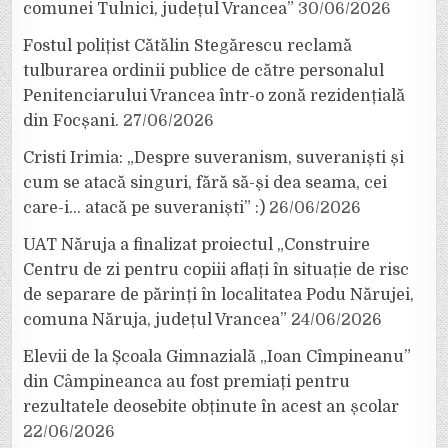
comunei Tulnici, județul Vrancea”
30/06/2026
Fostul polițist Cătălin Stegărescu reclamă
tulburarea ordinii publice de către personalul
Penitenciarului Vrancea într-o zonă rezidențială
din Focșani.
27/06/2026
Cristi Irimia: „Despre suveranism, suveraniști și
cum se atacă singuri, fără să-și dea seama, cei
care-i… atacă pe suveraniști” :)
26/06/2026
UAT Năruja a finalizat proiectul „Construire
Centru de zi pentru copiii aflați în situație de risc
de separare de părinți în localitatea Podu Nărujei,
comuna Năruja, județul Vrancea”
24/06/2026
Elevii de la Școala Gimnazială „Ioan Cîmpineanu”
din Câmpineanca au fost premiați pentru
rezultatele deosebite obținute în acest an școlar
22/06/2026