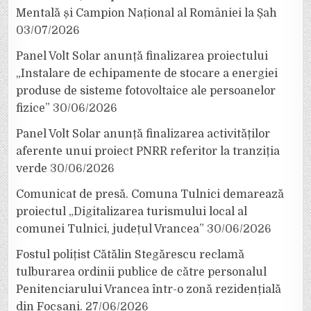
Mentală și Campion Național al României la Șah
03/07/2026
Panel Volt Solar anunță finalizarea proiectului
„Instalare de echipamente de stocare a energiei
produse de sisteme fotovoltaice ale persoanelor
fizice”
30/06/2026
Panel Volt Solar anunță finalizarea activităților
aferente unui proiect PNRR referitor la tranziția
verde
30/06/2026
Comunicat de presă. Comuna Tulnici demarează
proiectul „Digitalizarea turismului local al
comunei Tulnici, județul Vrancea”
30/06/2026
Fostul polițist Cătălin Stegărescu reclamă
tulburarea ordinii publice de către personalul
Penitenciarului Vrancea într-o zonă rezidențială
din Focșani.
27/06/2026