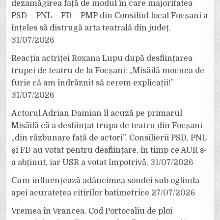
dezamăgirea față de modul în care majoritatea
PSD – PNL – FD – PMP din Consiliul local Focșani a
înțeles să distrugă arta teatrală din județ.
31/07/2026
Reacția actriței Roxana Lupu după desființarea
trupei de teatru de la Focșani: „Misăilă mocnea de
furie că am îndrăznit să cerem explicații!”
31/07/2026
Actorul Adrian Damian îl acuză pe primarul
Misăilă că a desființat trupa de teatru din Focșani
„din răzbunare față de actori”. Consilierii PSD, PNL
și FD au votat pentru desființare, în timp ce AUR s-
a abținut, iar USR a votat împotrivă.
31/07/2026
Cum influențează adâncimea sondei sub oglinda
apei acuratețea citirilor batimetrice
27/07/2026
Vremea în Vrancea. Cod Portocaliu de ploi