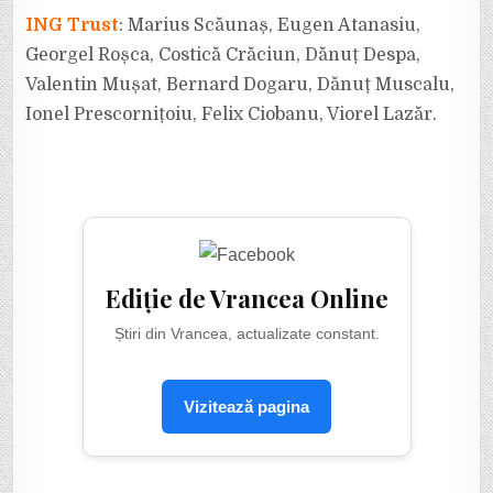
ING Trust
: Marius Scăunaș, Eugen Atanasiu,
Georgel Roșca, Costică Crăciun, Dănuț Despa,
Valentin Mușat, Bernard Dogaru, Dănuț Muscalu,
Ionel Prescornițoiu, Felix Ciobanu, Viorel Lazăr.
Ediție de Vrancea Online
Știri din Vrancea, actualizate constant.
Vizitează pagina