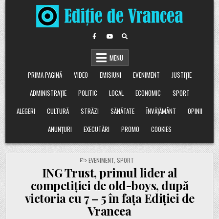
Skip
to
content
MENU
PRIMA PAGINĂ
VIDEO
EMISIUNI
EVENIMENT
JUSTIȚIE
ADMINISTRAȚIE
POLITIC
LOCAL
ECONOMIC
SPORT
ALEGERI
CULTURĂ
STRĂZI
SĂNĂTATE
ÎNVĂȚĂMÂNT
OPINII
ANUNȚURI
EXECUTĂRI
PROMO
COOKIES
POSTED
EVENIMENT
,
SPORT
IN
ING Trust, primul lider al
competiției de old-boys, după
victoria cu 7 – 5 în fața Ediției de
Vrancea