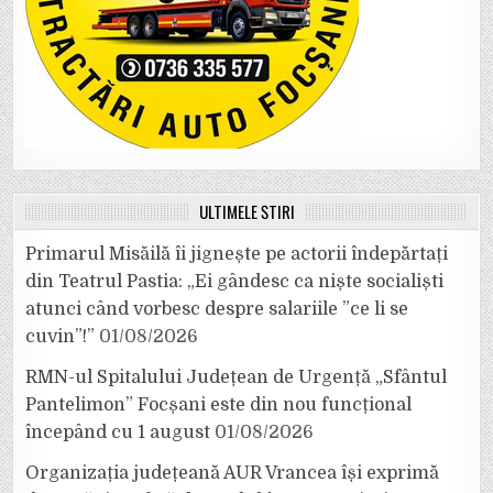
ULTIMELE ȘTIRI
Primarul Misăilă îi jignește pe actorii îndepărtați
din Teatrul Pastia: „Ei gândesc ca niște socialiști
atunci când vorbesc despre salariile ”ce li se
cuvin”!”
01/08/2026
RMN-ul Spitalului Județean de Urgență „Sfântul
Pantelimon” Focșani este din nou funcțional
începând cu 1 august
01/08/2026
Organizația județeană AUR Vrancea își exprimă