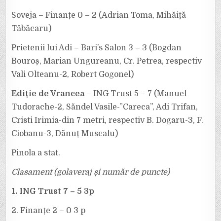
Soveja – Finanțe 0 – 2 (Adrian Toma, Mihăiță
Tăbăcaru)
Prietenii lui Adi – Bari’s Salon 3 – 3 (Bogdan
Bouroș, Marian Ungureanu, Cr. Petrea, respectiv
Vali Olteanu-2, Robert Gogonel)
Ediție de Vrancea
– ING Trust 5 – 7 (Manuel
Tudorache-2, Săndel Vasile-”Careca”, Adi Trifan,
Cristi Irimia-din 7 metri, respectiv B. Dogaru-3, F.
Ciobanu-3, Dănuț Muscalu)
Pinola a stat.
Clasament (golaveraj și număr de puncte)
1. ING Trust 7 – 5 3p
2. Finanțe 2 – 0 3 p