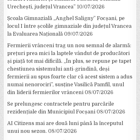
Urechești, județul Vrancea”
10/07/2026
Școala Gimnazială „Anghel Saligny” Focșani, pe
locul I între școlile gimnaziale din județul Vrancea
la Evaluarea Națională
09/07/2026
Fermierii vrânceni trag un nou semnal de alarmă:
prețuri prea mici la laptele vândut de producători
și piață tot mai dificilă. „În plus, se repune pe tapet
chestiunea sistemului anti-grindină, deși
fermierii au spus foarte clar că acest sistem a adus
numai nenorociri”, susține Vasilică Pamfil, unul
din liderii fermierilor vrânceni
08/07/2026
Se prelungesc contractele pentru parcările
rezidențiale din Municipiul Focșani
08/07/2026
AI Citizens mai are două luni până la începutul
unui nou sezon.
08/07/2026