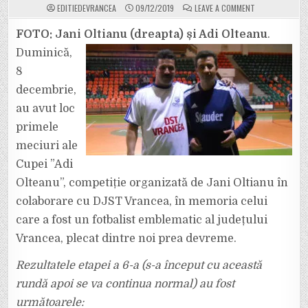
ON
EDITIEDEVRANCEA
09/12/2019
LEAVE A COMMENT
ING
TRUST,
PRIMUL
FOTO: Jani Oltianu (dreapta) și Adi Olteanu
.
LIDER
AL
Duminică,
COMPETIȚIEI
DE
8
OLD-
BOYS,
decembrie,
DUPĂ
VICTORIA
CU
au avut loc
7
–
primele
5
ÎN
meciuri ale
FAȚA
EDIȚIEI
Cupei ”Adi
DE
VRANCEA
Olteanu”, competiție organizată de Jani Oltianu în
colaborare cu DJST Vrancea, în memoria celui
care a fost un fotbalist emblematic al județului
Vrancea, plecat dintre noi prea devreme.
Rezultatele etapei a 6-a (s-a început cu această
rundă apoi se va continua normal) au fost
următoarele: