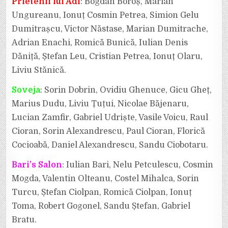
Prietenii lui Adi
: Bogdan Boroș, Marian
Ungureanu, Ionuț Cosmin Petrea, Simion Gelu
Dumitrașcu, Victor Năstase, Marian Dumitrache,
Adrian Enachi, Romică Bunică, Iulian Denis
Dăniță, Ștefan Leu, Cristian Petrea, Ionuț Olaru,
Liviu Stănică.
Soveja
: Sorin Dobrin, Ovidiu Ghenuce, Gicu Gheț,
Marius Dudu, Liviu Țuțui, Nicolae Băjenaru,
Lucian Zamfir, Gabriel Udriște, Vasile Voicu, Raul
Cioran, Sorin Alexandrescu, Paul Cioran, Florică
Cocioabă, Daniel Alexandrescu, Sandu Ciobotaru.
Bari’s Salon
: Iulian Bari, Nelu Petculescu, Cosmin
Mogda, Valentin Olteanu, Costel Mihalca, Sorin
Turcu, Ștefan Ciolpan, Romică Ciolpan, Ionuț
Toma, Robert Gogonel, Sandu Ștefan, Gabriel
Bratu.