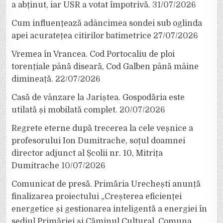
a abținut, iar USR a votat împotrivă.
31/07/2026
Cum influențează adâncimea sondei sub oglinda
apei acuratețea citirilor batimetrice
27/07/2026
Vremea în Vrancea. Cod Portocaliu de ploi
torențiale până diseară, Cod Galben până mâine
dimineață.
22/07/2026
Casă de vânzare la Jariștea. Gospodăria este
utilată și mobilată complet.
20/07/2026
Regrete eterne după trecerea la cele veșnice a
profesorului Ion Dumitrache, soțul doamnei
director adjunct al Școlii nr. 10, Mitrița
Dumitrache
10/07/2026
Comunicat de presă. Primăria Urechești anunță
finalizarea proiectului „Creșterea eficienței
energetice și gestionarea inteligentă a energiei în
sediul Primăriei și Căminul Cultural, Comuna