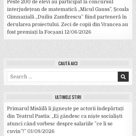
Peste 200 de elevi au participat la concursul
interjudețean de matematică „Micul Gauss”, Școala
Gimnazială „Duiliu Zamfirescu” fiind parteneră în
derularea proiectului. Zeci de copii din Vrancea au
fost premiați la Focșani
12/06/2026
CAUTĂ AICI
Search
for:
ULTIMELE ȘTIRI
Primarul Misăilă îi jignește pe actorii îndepărtați
din Teatrul Pastia: „Ei gândesc ca niște socialiști
atunci când vorbesc despre salariile ”ce li se
cuvin”!”
01/08/2026