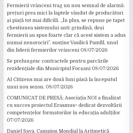
Fermierii vrânceni trag un nou semnal de alarmă:
prețuri prea mici la laptele vândut de producători
și piață tot mai dificilă. „În plus, se repune pe tapet
chestiunea sistemului anti-grindină, deși
fermierii au spus foarte clar că acest sistem a adus
numai nenorociri”, susține Vasilică Pamfil, unul
din liderii fermierilor vrânceni
08/07/2026
Se prelungesc contractele pentru parcările
rezidențiale din Municipiul Focșani
08/07/2026
AI Citizens mai are două luni până la începutul
unui nou sezon.
08/07/2026
COMUNICAT DE PRESĂ: Asociația NOI a finalizat
cu succes proiectul Erasmus+ dedicat dezvoltării
competențelor formatorilor în educația adulților
07/07/2026
Daniel Sava, Campion Mondial la Aritmetică