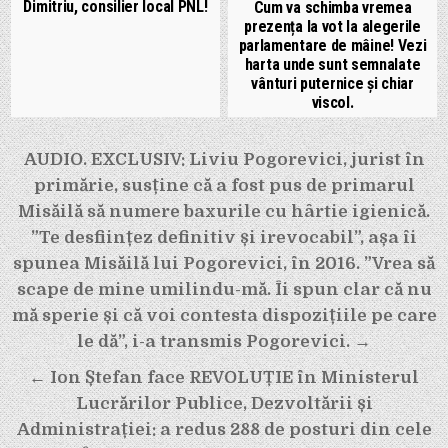
Dimitriu, consilier local PNL!
Cum va schimba vremea
prezența la vot la alegerile
parlamentare de mâine! Vezi
harta unde sunt semnalate
vânturi puternice și chiar
viscol.
Navigare
AUDIO. EXCLUSIV: Liviu Pogorevici, jurist în
în
primărie, susține că a fost pus de primarul
articole
Misăilă să numere baxurile cu hârtie igienică.
”Te desființez definitiv și irevocabil”, așa îi
spunea Misăilă lui Pogorevici, în 2016. ”Vrea să
scape de mine umilindu-mă. Îi spun clar că nu
mă sperie și că voi contesta dispozițiile pe care
le dă”, i-a transmis Pogorevici. →
← Ion Ștefan face REVOLUȚIE în Ministerul
Lucrărilor Publice, Dezvoltării și
Administrației: a redus 288 de posturi din cele