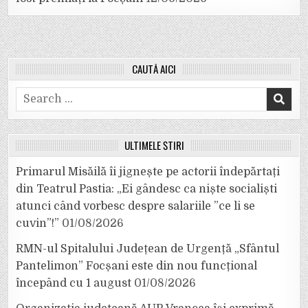
CAUTĂ AICI
Search
for:
ULTIMELE ȘTIRI
Primarul Misăilă îi jignește pe actorii îndepărtați
din Teatrul Pastia: „Ei gândesc ca niște socialiști
atunci când vorbesc despre salariile ”ce li se
cuvin”!”
01/08/2026
RMN-ul Spitalului Județean de Urgență „Sfântul
Pantelimon” Focșani este din nou funcțional
începând cu 1 august
01/08/2026