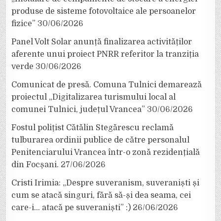
produse de sisteme fotovoltaice ale persoanelor
fizice”
30/06/2026
Panel Volt Solar anunță finalizarea activităților
aferente unui proiect PNRR referitor la tranziția
verde
30/06/2026
Comunicat de presă. Comuna Tulnici demarează
proiectul „Digitalizarea turismului local al
comunei Tulnici, județul Vrancea”
30/06/2026
Fostul polițist Cătălin Stegărescu reclamă
tulburarea ordinii publice de către personalul
Penitenciarului Vrancea într-o zonă rezidențială
din Focșani.
27/06/2026
Cristi Irimia: „Despre suveranism, suveraniști și
cum se atacă singuri, fără să-și dea seama, cei
care-i… atacă pe suveraniști” :)
26/06/2026