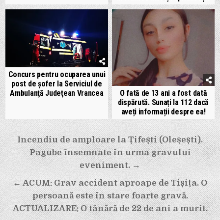
Concurs pentru ocuparea unui
post de șofer la Serviciul de
O fată de 13 ani a fost dată
Ambulanţă Judeţean Vrancea
dispărută. Sunați la 112 dacă
aveți informații despre ea!
Navigare
Incendiu de amploare la Țifești (Oleșești).
în
Pagube însemnate în urma gravului
articole
eveniment. →
← ACUM: Grav accident aproape de Tișița. O
persoană este în stare foarte gravă.
ACTUALIZARE: O tânără de 22 de ani a murit.