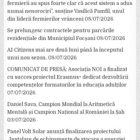
fermierii au spus foarte clar că acest sistem a adus
numai nenorociri”, susține Vasilică Pamfil, unul
din liderii fermierilor vrânceni
08/07/2026
Se prelungesc contractele pentru parcările
rezidențiale din Municipiul Focșani
08/07/2026
AI Citizens mai are două luni până la începutul
unui nou sezon.
08/07/2026
COMUNICAT DE PRESĂ: Asociația NOI a finalizat
cu succes proiectul Erasmus+ dedicat dezvoltării
competențelor formatorilor în educația adulților
07/07/2026
Daniel Sava, Campion Mondial la Aritmetică
Mentală și Campion Național al României la Șah
03/07/2026
Panel Volt Solar anunță finalizarea proiectului
„Instalare de echipamente de stocare a energiei