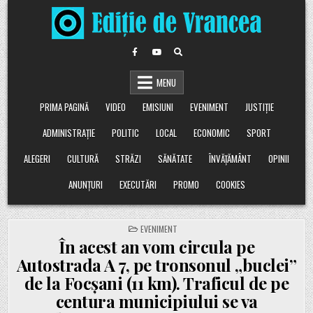
Skip
to
content
MENU
PRIMA PAGINĂ
VIDEO
EMISIUNI
EVENIMENT
JUSTIȚIE
ADMINISTRAȚIE
POLITIC
LOCAL
ECONOMIC
SPORT
ALEGERI
CULTURĂ
STRĂZI
SĂNĂTATE
ÎNVĂȚĂMÂNT
OPINII
ANUNȚURI
EXECUTĂRI
PROMO
COOKIES
POSTED
EVENIMENT
IN
În acest an vom circula pe
Autostrada A 7, pe tronsonul „buclei”
de la Focșani (11 km). Traficul de pe
centura municipiului se va