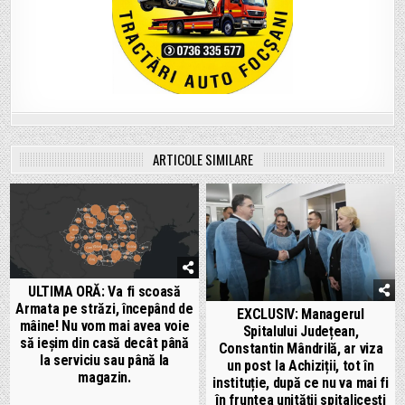
ARTICOLE SIMILARE
ULTIMA ORĂ: Va fi scoasă
Armata pe străzi, începând de
EXCLUSIV: Managerul
mâine! Nu vom mai avea voie
Spitalului Județean,
să ieșim din casă decât până
Constantin Mândrilă, ar viza
la serviciu sau până la
un post la Achiziții, tot în
magazin.
instituție, după ce nu va mai fi
în fruntea unității spitalicești