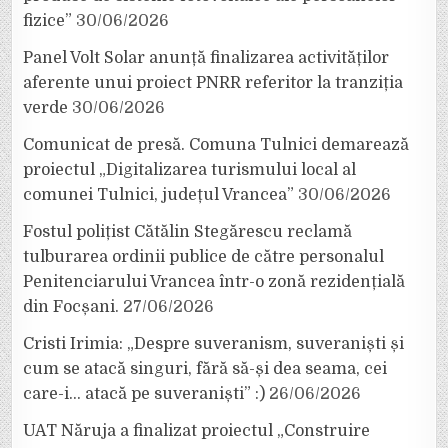
fizice”
30/06/2026
Panel Volt Solar anunță finalizarea activităților
aferente unui proiect PNRR referitor la tranziția
verde
30/06/2026
Comunicat de presă. Comuna Tulnici demarează
proiectul „Digitalizarea turismului local al
comunei Tulnici, județul Vrancea”
30/06/2026
Fostul polițist Cătălin Stegărescu reclamă
tulburarea ordinii publice de către personalul
Penitenciarului Vrancea într-o zonă rezidențială
din Focșani.
27/06/2026
Cristi Irimia: „Despre suveranism, suveraniști și
cum se atacă singuri, fără să-și dea seama, cei
care-i… atacă pe suveraniști” :)
26/06/2026
UAT Năruja a finalizat proiectul „Construire