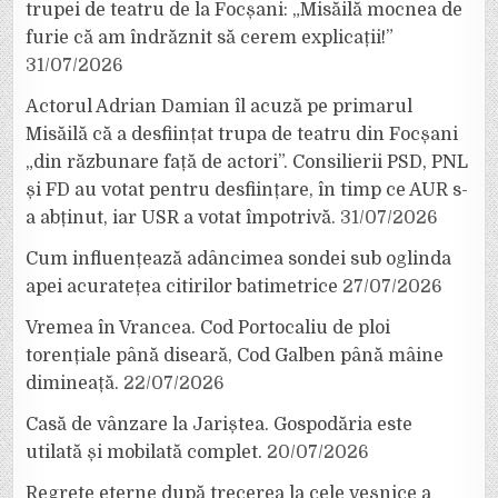
trupei de teatru de la Focșani: „Misăilă mocnea de
furie că am îndrăznit să cerem explicații!”
31/07/2026
Actorul Adrian Damian îl acuză pe primarul
Misăilă că a desființat trupa de teatru din Focșani
„din răzbunare față de actori”. Consilierii PSD, PNL
și FD au votat pentru desființare, în timp ce AUR s-
a abținut, iar USR a votat împotrivă.
31/07/2026
Cum influențează adâncimea sondei sub oglinda
apei acuratețea citirilor batimetrice
27/07/2026
Vremea în Vrancea. Cod Portocaliu de ploi
torențiale până diseară, Cod Galben până mâine
dimineață.
22/07/2026
Casă de vânzare la Jariștea. Gospodăria este
utilată și mobilată complet.
20/07/2026
Regrete eterne după trecerea la cele veșnice a