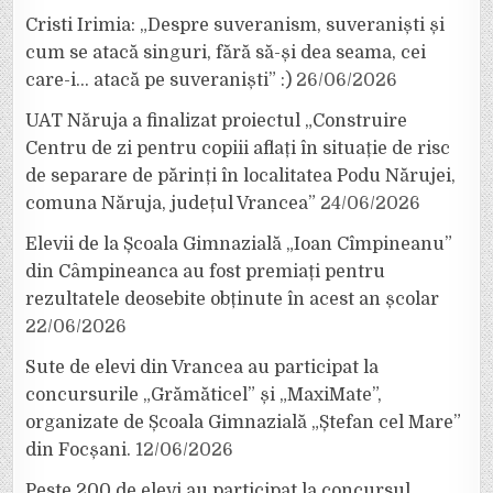
Cristi Irimia: „Despre suveranism, suveraniști și
cum se atacă singuri, fără să-și dea seama, cei
care-i… atacă pe suveraniști” :)
26/06/2026
UAT Năruja a finalizat proiectul „Construire
Centru de zi pentru copiii aflați în situație de risc
de separare de părinți în localitatea Podu Nărujei,
comuna Năruja, județul Vrancea”
24/06/2026
Elevii de la Școala Gimnazială „Ioan Cîmpineanu”
din Câmpineanca au fost premiați pentru
rezultatele deosebite obținute în acest an școlar
22/06/2026
Sute de elevi din Vrancea au participat la
concursurile „Grămăticel” și „MaxiMate”,
organizate de Școala Gimnazială „Ștefan cel Mare”
din Focșani.
12/06/2026
Peste 200 de elevi au participat la concursul