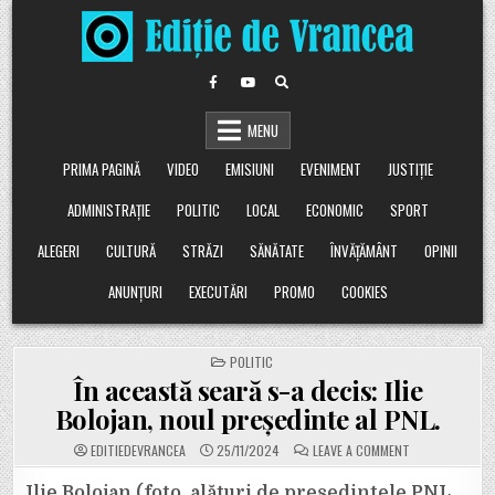
Skip
to
content
MENU
PRIMA PAGINĂ
VIDEO
EMISIUNI
EVENIMENT
JUSTIȚIE
ADMINISTRAȚIE
POLITIC
LOCAL
ECONOMIC
SPORT
ALEGERI
CULTURĂ
STRĂZI
SĂNĂTATE
ÎNVĂȚĂMÂNT
OPINII
ANUNȚURI
EXECUTĂRI
PROMO
COOKIES
POSTED
POLITIC
IN
În această seară s-a decis: Ilie
Bolojan, noul președinte al PNL.
ON
EDITIEDEVRANCEA
25/11/2024
LEAVE A COMMENT
ÎN
ACEASTĂ
SEARĂ
Ilie Bolojan (foto, alături de președintele PNL