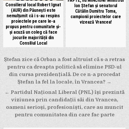
FAPTE, nu MINCIUNI! Ministrul
Consilierul local Robert Ignat
Ion Ștefan și senatorul
(AUR) din Păunești este
Cătălin Dumitru Toma,
nemulțumit că i s-au respins
campionii proiectelor care
proiectele pe care le-a
vizează Vrancea!
propus pentru comunitate și-
și acuză un coleg că face
jocurile majorității din
Consiliul Local
Navigare
Ștefan zice că Orban a fost altruist că s-a retras
în
pentru ca dreapta politică să elimine PSD-ul
articole
din cursa prezidențială. De ce n-a procedat
Ștefan la fel la locale, în Vrancea? →
← Partidul Național Liberal (PNL) își prezintă
viziunea prin candidații săi din Vrancea,
oameni serioși, profesioniști, care au muncit
pentru comunitatea din care fac parte