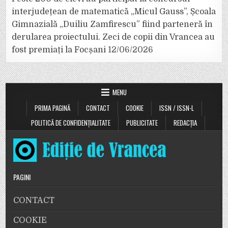
interjudețean de matematică „Micul Gauss”, Școala
Gimnazială „Duiliu Zamfirescu” fiind parteneră în
derularea proiectului. Zeci de copii din Vrancea au
fost premiați la Focșani
12/06/2026
MENU
PRIMA PAGINĂ
CONTACT
COOKIE
ISSN / ISSN-L
POLITICĂ DE CONFIDENȚIALITATE
PUBLICITATE
REDACȚIA
PAGINI
CONTACT
COOKIE