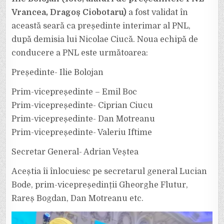
S-
A
Vrancea, Dragoș Ciobotaru)
a fost validat în
DECIS:
ILIE
această seară ca președinte interimar al PNL,
BOLOJAN,
NOUL
după demisia lui Nicolae Ciucă. Noua echipă de
PREȘEDINTE
AL
PNL.
conducere a PNL este următoarea:
Președinte- Ilie Bolojan
Prim-vicepreședinte – Emil Boc
Prim-vicepreședinte- Ciprian Ciucu
Prim-vicepreședinte- Dan Motreanu
Prim-vicepreședinte- Valeriu Iftime
Secretar General- Adrian Veștea
Aceștia îi înlocuiesc pe secretarul general Lucian
Bode, prim-vicepreședinții Gheorghe Flutur,
Rareș Bogdan, Dan Motreanu etc.