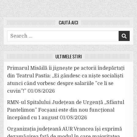
CAUTĂ AICI
Search
for:
ULTIMELE ȘTIRI
Primarul Misăilă îi jignește pe actorii îndepărtați
din Teatrul Pastia: „Ei gândesc ca niște socialiști
atunci când vorbesc despre salariile ”ce li se
cuvin”!”
01/08/2026
RMN-ul Spitalului Județean de Urgență „Sfântul
Pantelimon” Focșani este din nou funcțional
începând cu 1 august
01/08/2026
Organizația județeană AUR Vrancea își exprimă
dezamăgirea față de modul în care majoritatea