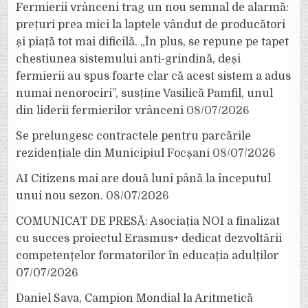
Fermierii vrânceni trag un nou semnal de alarmă:
prețuri prea mici la laptele vândut de producători
și piață tot mai dificilă. „În plus, se repune pe tapet
chestiunea sistemului anti-grindină, deși
fermierii au spus foarte clar că acest sistem a adus
numai nenorociri”, susține Vasilică Pamfil, unul
din liderii fermierilor vrânceni
08/07/2026
Se prelungesc contractele pentru parcările
rezidențiale din Municipiul Focșani
08/07/2026
AI Citizens mai are două luni până la începutul
unui nou sezon.
08/07/2026
COMUNICAT DE PRESĂ: Asociația NOI a finalizat
cu succes proiectul Erasmus+ dedicat dezvoltării
competențelor formatorilor în educația adulților
07/07/2026
Daniel Sava, Campion Mondial la Aritmetică