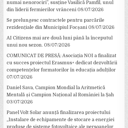
numai nenorociri”, susține Vasilică Pamfil, unul
din liderii fermierilor vrânceni
08/07/2026
Se prelungesc contractele pentru parcările
rezidențiale din Municipiul Focșani
08/07/2026
AI Citizens mai are două luni până la începutul
unui nou sezon.
08/07/2026
COMUNICAT DE PRESĂ: Asociația NOI a finalizat
cu succes proiectul Erasmus+ dedicat dezvoltării
competențelor formatorilor în educația adulților
07/07/2026
Daniel Sava, Campion Mondial la Aritmetică
Mentală și Campion Național al României la Șah
03/07/2026
Panel Volt Solar anunță finalizarea proiectului
„Instalare de echipamente de stocare a energiei
produse de sisteme fotovoltaice ale persoanelor