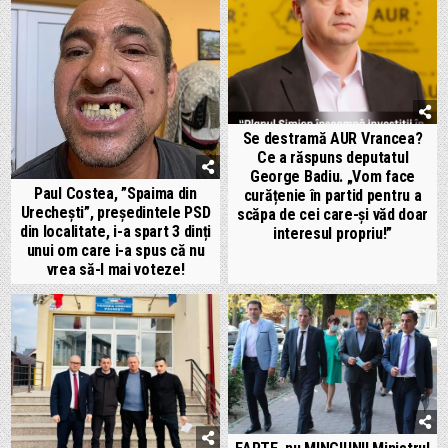
Se destramă AUR Vrancea?
Ce a răspuns deputatul
George Badiu. „Vom face
Paul Costea, ”Spaima din
curățenie în partid pentru a
Urechești”, președintele PSD
scăpa de cei care-și văd doar
din localitate, i-a spart 3 dinți
interesul propriu!”
unui om care i-a spus că nu
vrea să-l mai voteze!