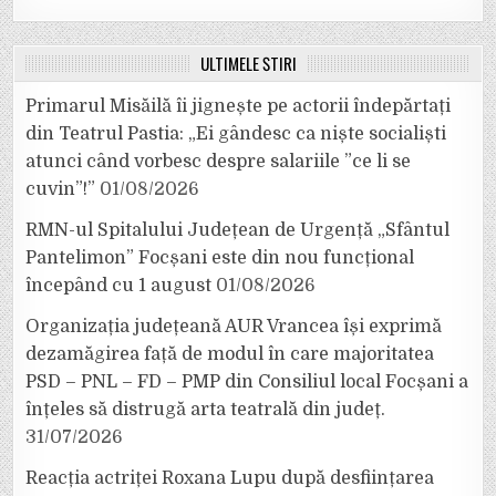
ULTIMELE ȘTIRI
Primarul Misăilă îi jignește pe actorii îndepărtați
din Teatrul Pastia: „Ei gândesc ca niște socialiști
atunci când vorbesc despre salariile ”ce li se
cuvin”!”
01/08/2026
RMN-ul Spitalului Județean de Urgență „Sfântul
Pantelimon” Focșani este din nou funcțional
începând cu 1 august
01/08/2026
Organizația județeană AUR Vrancea își exprimă
dezamăgirea față de modul în care majoritatea
PSD – PNL – FD – PMP din Consiliul local Focșani a
înțeles să distrugă arta teatrală din județ.
31/07/2026
Reacția actriței Roxana Lupu după desființarea