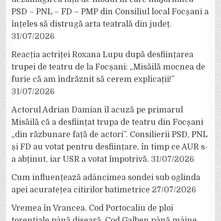
PSD – PNL – FD – PMP din Consiliul local Focșani a
înțeles să distrugă arta teatrală din județ.
31/07/2026
Reacția actriței Roxana Lupu după desființarea
trupei de teatru de la Focșani: „Misăilă mocnea de
furie că am îndrăznit să cerem explicații!”
31/07/2026
Actorul Adrian Damian îl acuză pe primarul
Misăilă că a desființat trupa de teatru din Focșani
„din răzbunare față de actori”. Consilierii PSD, PNL
și FD au votat pentru desființare, în timp ce AUR s-
a abținut, iar USR a votat împotrivă.
31/07/2026
Cum influențează adâncimea sondei sub oglinda
apei acuratețea citirilor batimetrice
27/07/2026
Vremea în Vrancea. Cod Portocaliu de ploi
torențiale până diseară, Cod Galben până mâine