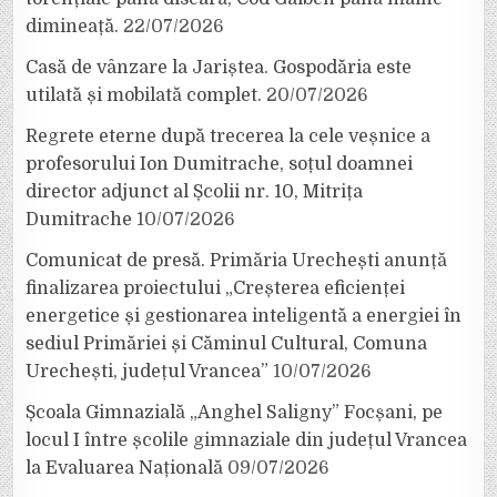
dimineață.
22/07/2026
Casă de vânzare la Jariștea. Gospodăria este
utilată și mobilată complet.
20/07/2026
Regrete eterne după trecerea la cele veșnice a
profesorului Ion Dumitrache, soțul doamnei
director adjunct al Școlii nr. 10, Mitrița
Dumitrache
10/07/2026
Comunicat de presă. Primăria Urechești anunță
finalizarea proiectului „Creșterea eficienței
energetice și gestionarea inteligentă a energiei în
sediul Primăriei și Căminul Cultural, Comuna
Urechești, județul Vrancea”
10/07/2026
Școala Gimnazială „Anghel Saligny” Focșani, pe
locul I între școlile gimnaziale din județul Vrancea
la Evaluarea Națională
09/07/2026