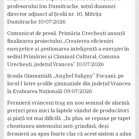
profesorului Ion Dumitrache, soțul doamnei
director adjunct al Școlii nr. 10, Mitrița
Dumitrache
10/07/2026
Comunicat de presă. Primăria Urechești anunță
finalizarea proiectului „Creșterea eficienței
energetice și gestionarea inteligentă a energiei în
sediul Primăriei și Căminul Cultural, Comuna
Urechești, județul Vrancea”
10/07/2026
Școala Gimnazială „Anghel Saligny” Focșani, pe
locul I între școlile gimnaziale din județul Vrancea
la Evaluarea Națională
09/07/2026
Fermierii vrânceni trag un nou semnal de alarmă:
prețuri prea mici la laptele vândut de producători
și piață tot mai dificilă. „În plus, se repune pe tapet
chestiunea sistemului anti-grindină, deși
fermierii au spus foarte clar că acest sistem a adus