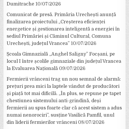
Dumitrache
10/07/2026
Comunicat de presă. Primăria Urechești anunță
finalizarea proiectului „Creșterea eficienței
energetice și gestionarea inteligentă a energiei în
sediul Primăriei și Căminul Cultural, Comuna
Urechești, județul Vrancea”
10/07/2026
Școala Gimnazială „Anghel Saligny” Focșani, pe
locul I între școlile gimnaziale din județul Vrancea
la Evaluarea Națională
09/07/2026
Fermierii vrânceni trag un nou semnal de alarmă:
prețuri prea mici la laptele vândut de producători
și piață tot mai dificilă. „În plus, se repune pe tapet
chestiunea sistemului anti-grindină, deși
fermierii au spus foarte clar că acest sistem a adus
numai nenorociri”, susține Vasilică Pamfil, unul
din liderii fermierilor vrânceni
08/07/2026