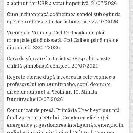
a abținut, iar USR a votat împotrivă.
31/07/2026
Cum influențează adâncimea sondei sub oglinda
apei acuratețea citirilor batimetrice
27/07/2026
Vremea în Vrancea. Cod Portocaliu de ploi
torențiale până diseară, Cod Galben până mâine
dimineață.
22/07/2026
Casă de vânzare la Jariștea. Gospodăria este
utilată și mobilată complet.
20/07/2026
Regrete eterne după trecerea la cele veșnice a
profesorului Ion Dumitrache, soțul doamnei
director adjunct al Școlii nr. 10, Mitrița
Dumitrache
10/07/2026
Comunicat de presă. Primăria Urechești anunță
finalizarea proiectului „Creșterea eficienței
energetice și gestionarea inteligentă a energiei în
sediul Primăriei și Căminul Cultural, Comuna