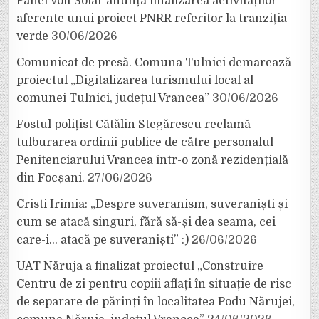
Panel Volt Solar anunță finalizarea activităților
aferente unui proiect PNRR referitor la tranziția
verde
30/06/2026
Comunicat de presă. Comuna Tulnici demarează
proiectul „Digitalizarea turismului local al
comunei Tulnici, județul Vrancea”
30/06/2026
Fostul polițist Cătălin Stegărescu reclamă
tulburarea ordinii publice de către personalul
Penitenciarului Vrancea într-o zonă rezidențială
din Focșani.
27/06/2026
Cristi Irimia: „Despre suveranism, suveraniști și
cum se atacă singuri, fără să-și dea seama, cei
care-i… atacă pe suveraniști” :)
26/06/2026
UAT Năruja a finalizat proiectul „Construire
Centru de zi pentru copiii aflați în situație de risc
de separare de părinți în localitatea Podu Nărujei,