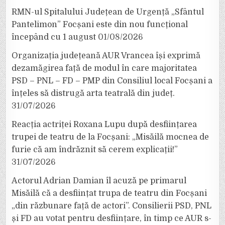
RMN-ul Spitalului Județean de Urgență „Sfântul
Pantelimon” Focșani este din nou funcțional
începând cu 1 august
01/08/2026
Organizația județeană AUR Vrancea își exprimă
dezamăgirea față de modul în care majoritatea
PSD – PNL – FD – PMP din Consiliul local Focșani a
înțeles să distrugă arta teatrală din județ.
31/07/2026
Reacția actriței Roxana Lupu după desființarea
trupei de teatru de la Focșani: „Misăilă mocnea de
furie că am îndrăznit să cerem explicații!”
31/07/2026
Actorul Adrian Damian îl acuză pe primarul
Misăilă că a desființat trupa de teatru din Focșani
„din răzbunare față de actori”. Consilierii PSD, PNL
și FD au votat pentru desființare, în timp ce AUR s-