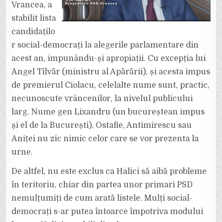
DEPUTAȚILOR,
Vrancea, a
CANDIDAȚII
FIIND
stabilit lista
NECUNOSCUȚI
PUBLICULUI
candidațilo
LARG.
r social-democrați la alegerile parlamentare din
acest an, impunându-și apropiații. Cu excepția lui
Angel Tîlvăr (ministru al Apărării), și acesta impus
de premierul Ciolacu, celelalte nume sunt, practic,
necunoscute vrâncenilor, la nivelul publicului
larg. Nume gen Lixandru (un bucureștean impus
și el de la București), Ostafie, Antimirescu sau
Aniței nu zic nimic celor care se vor prezenta la
urne.
De altfel, nu este exclus ca Halici să aibă probleme
în teritoriu, chiar din partea unor primari PSD
nemulțumiți de cum arată listele. Mulți social-
democrați s-ar putea întoarce împotriva modului