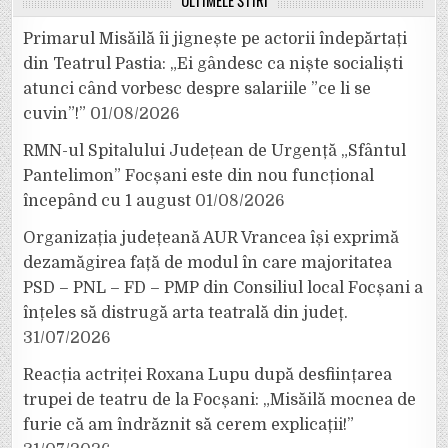
ULTIMELE ȘTIRI
Primarul Misăilă îi jignește pe actorii îndepărtați
din Teatrul Pastia: „Ei gândesc ca niște socialiști
atunci când vorbesc despre salariile ”ce li se
cuvin”!”
01/08/2026
RMN-ul Spitalului Județean de Urgență „Sfântul
Pantelimon” Focșani este din nou funcțional
începând cu 1 august
01/08/2026
Organizația județeană AUR Vrancea își exprimă
dezamăgirea față de modul în care majoritatea
PSD – PNL – FD – PMP din Consiliul local Focșani a
înțeles să distrugă arta teatrală din județ.
31/07/2026
Reacția actriței Roxana Lupu după desființarea
trupei de teatru de la Focșani: „Misăilă mocnea de
furie că am îndrăznit să cerem explicații!”