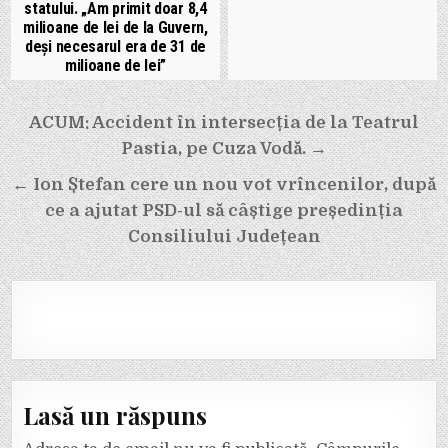
statului. „Am primit doar 8,4
milioane de lei de la Guvern,
deși necesarul era de 31 de
milioane de lei”
Navigare
ACUM: Accident în intersecția de la Teatrul
în
Pastia, pe Cuza Vodă. →
articole
← Ion Ștefan cere un nou vot vrîncenilor, după
ce a ajutat PSD-ul să câștige președinția
Consiliului Județean
Lasă un răspuns