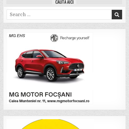
CAUTĂ AICI
Search
for: