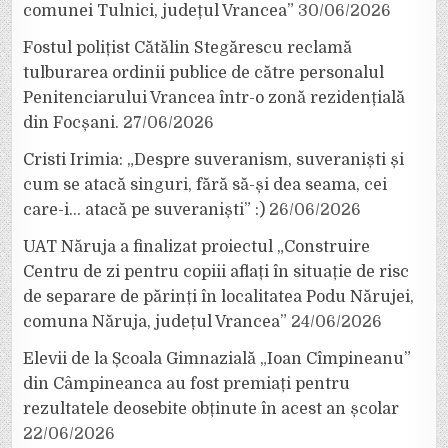
comunei Tulnici, județul Vrancea”
30/06/2026
Fostul polițist Cătălin Stegărescu reclamă
tulburarea ordinii publice de către personalul
Penitenciarului Vrancea într-o zonă rezidențială
din Focșani.
27/06/2026
Cristi Irimia: „Despre suveranism, suveraniști și
cum se atacă singuri, fără să-și dea seama, cei
care-i… atacă pe suveraniști” :)
26/06/2026
UAT Năruja a finalizat proiectul „Construire
Centru de zi pentru copiii aflați în situație de risc
de separare de părinți în localitatea Podu Nărujei,
comuna Năruja, județul Vrancea”
24/06/2026
Elevii de la Școala Gimnazială „Ioan Cîmpineanu”
din Câmpineanca au fost premiați pentru
rezultatele deosebite obținute în acest an școlar
22/06/2026