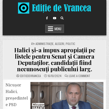
Skip
to
content
MENU
POSTED
ADMINISTRAȚIE
,
ALEGERI
,
POLITIC
IN
Halici și-a impus apropiații pe
listele pentru Senat și Camera
Deputaților, candidații fiind
necunoscuți publicului larg.
ON
EDITIEDEVRANCEA
16/10/2024
LEAVE A COMMENT
HALICI
ȘI-
A
Nicușor
IMPUS
APROPIAȚII
Halici,
PE
LISTELE
președintel
PENTRU
SENAT
e PSD
ȘI
CAMERA