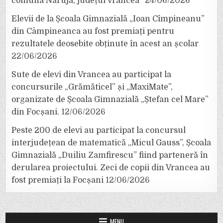
comuna Năruja, județul Vrancea”
24/06/2026
Elevii de la Școala Gimnazială „Ioan Cîmpineanu”
din Câmpineanca au fost premiați pentru
rezultatele deosebite obținute în acest an școlar
22/06/2026
Sute de elevi din Vrancea au participat la
concursurile „Grămăticel” și „MaxiMate”,
organizate de Școala Gimnazială „Ștefan cel Mare”
din Focșani.
12/06/2026
Peste 200 de elevi au participat la concursul
interjudețean de matematică „Micul Gauss”, Școala
Gimnazială „Duiliu Zamfirescu” fiind parteneră în
derularea proiectului. Zeci de copii din Vrancea au
fost premiați la Focșani
12/06/2026
MENU