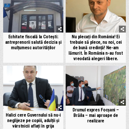
Echitate fiscală la Cotești:
Nu plecați din România! Ei
antreprenorii salută decizia și
trebuie să plece, nu noi, cei
mulțumesc autorităților
de bună credință! Ne-am
lămurit. În România n-au fost
vreodată alegeri libere.
Drumul expres Focșani –
Halici cere Guvernului să nu-i
Brăila – mai aproape de
neglijeze pe copiii, adulții și
realizare
vârstnicii aflați în grija