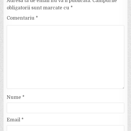
Adresa ta de email nu va fi publicată.
Câmpurile
obligatorii sunt marcate cu
*
Comentariu
*
Nume
*
Email
*