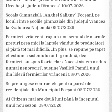
Urechești, județul Vrancea”
10/07/2026
Școala Gimnazială „Anghel Saligny” Focșani, pe
locul I între școlile gimnaziale din județul Vrancea
la Evaluarea Națională
09/07/2026
Fermierii vrânceni trag un nou semnal de alarmă:
prețuri prea mici la laptele vândut de producători
și piață tot mai dificilă. „În plus, se repune pe tapet
chestiunea sistemului anti-grindină, deși
fermierii au spus foarte clar că acest sistem a adus
numai nenorociri”, susține Vasilică Pamfil, unul
din liderii fermierilor vrânceni
08/07/2026
Se prelungesc contractele pentru parcările
rezidențiale din Municipiul Focșani
08/07/2026
AI Citizens mai are două luni până la începutul
unui nou sezon.
08/07/2026