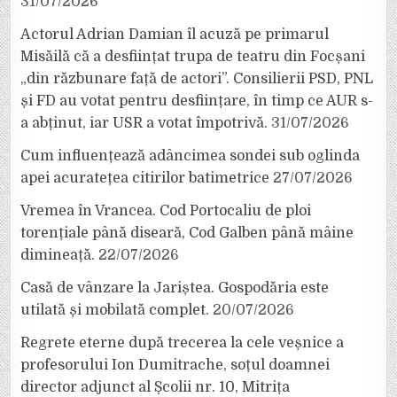
31/07/2026
Actorul Adrian Damian îl acuză pe primarul
Misăilă că a desființat trupa de teatru din Focșani
„din răzbunare față de actori”. Consilierii PSD, PNL
și FD au votat pentru desființare, în timp ce AUR s-
a abținut, iar USR a votat împotrivă.
31/07/2026
Cum influențează adâncimea sondei sub oglinda
apei acuratețea citirilor batimetrice
27/07/2026
Vremea în Vrancea. Cod Portocaliu de ploi
torențiale până diseară, Cod Galben până mâine
dimineață.
22/07/2026
Casă de vânzare la Jariștea. Gospodăria este
utilată și mobilată complet.
20/07/2026
Regrete eterne după trecerea la cele veșnice a
profesorului Ion Dumitrache, soțul doamnei
director adjunct al Școlii nr. 10, Mitrița