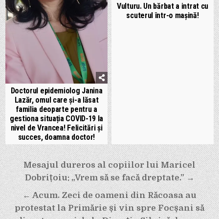
Vulturu. Un bărbat a intrat cu
scuterul într-o mașină!
Doctorul epidemiolog Janina
Lazăr, omul care și-a lăsat
familia deoparte pentru a
gestiona situația COVID-19 la
nivel de Vrancea! Felicitări și
succes, doamna doctor!
Navigare
Mesajul dureros al copiilor lui Maricel
Dobrițoiu: „Vrem să se facă dreptate.” →
în
← Acum. Zeci de oameni din Răcoasa au
articole
protestat la Primărie și vin spre Focșani să