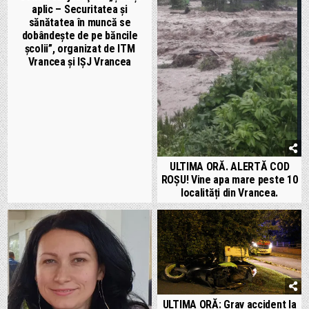
aplic – Securitatea şi
sănătatea în muncă se
dobândeşte de pe băncile
şcolii”, organizat de ITM
Vrancea și IȘJ Vrancea
ULTIMA ORĂ. ALERTĂ COD
ROȘU! Vine apa mare peste 10
localități din Vrancea.
ULTIMA ORĂ: Grav accident la