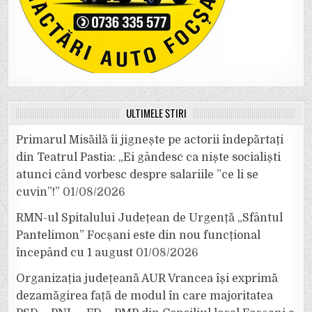
ULTIMELE ȘTIRI
Primarul Misăilă îi jignește pe actorii îndepărtați
din Teatrul Pastia: „Ei gândesc ca niște socialiști
atunci când vorbesc despre salariile ”ce li se
cuvin”!”
01/08/2026
RMN-ul Spitalului Județean de Urgență „Sfântul
Pantelimon” Focșani este din nou funcțional
începând cu 1 august
01/08/2026
Organizația județeană AUR Vrancea își exprimă
dezamăgirea față de modul în care majoritatea