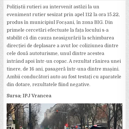
STRICĂ
TREABA.
Polițiștii rutieri au intervenit astăzi la un
SE
ÎNMULȚESC
eveniment rutier sesizat prin apel 112 la ora 15.22,
COLIZIUNILE
ÎNTRE
produs în municipiul Focșani, în zona BIG. Din
MAȘINI
ÎN
primele cercetări efectuate la fața locului s-a
INTERSECȚIILE
DIN
FOCȘANI.
stabilit că din cauza neasigurării la schimbarea
direcției de deplasare a avut loc coliziunea dintre
cele două autoturisme, unul dintre acestea
intrând apoi într-un copac. A rezultat rănirea unei
tinere, de 16 ani, pasageră într-una dintre mașini.
Ambii conducători auto au fost testați cu aparatele
din dotare, rezultatele fiind negative.
Sursa: IPJ Vrancea