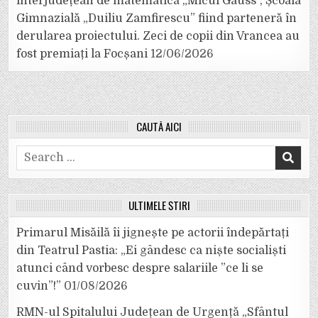
interjudețean de matematică „Micul Gauss”, Școala
Gimnazială „Duiliu Zamfirescu” fiind parteneră în
derularea proiectului. Zeci de copii din Vrancea au
fost premiați la Focșani
12/06/2026
CAUTĂ AICI
Search
for:
ULTIMELE ȘTIRI
Primarul Misăilă îi jignește pe actorii îndepărtați
din Teatrul Pastia: „Ei gândesc ca niște socialiști
atunci când vorbesc despre salariile ”ce li se
cuvin”!”
01/08/2026
RMN-ul Spitalului Județean de Urgență „Sfântul