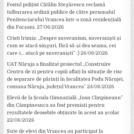
Fostul polițist Cătălin Stegărescu reclamă
tulburarea ordinii publice de către personalul
Penitenciarului Vrancea într-o zonă rezidențială
din Focșani.
27/06/2026
Cristi Irimia: „Despre suveranism, suveraniști și
cum se atacă singuri, fără să-și dea seama, cei
care-i… atacă pe suveraniști” :)
26/06/2026
UAT Năruja a finalizat proiectul „Construire
Centru de zi pentru copiii aflați în situație de risc
de separare de părinți în localitatea Podu Nărujei,
comuna Năruja, județul Vrancea”
24/06/2026
Elevii de la Școala Gimnazială „Ioan Cîmpineanu”
din Câmpineanca au fost premiați pentru
rezultatele deosebite obținute în acest an școlar
22/06/2026
Sute de elevi din Vrancea au participat la