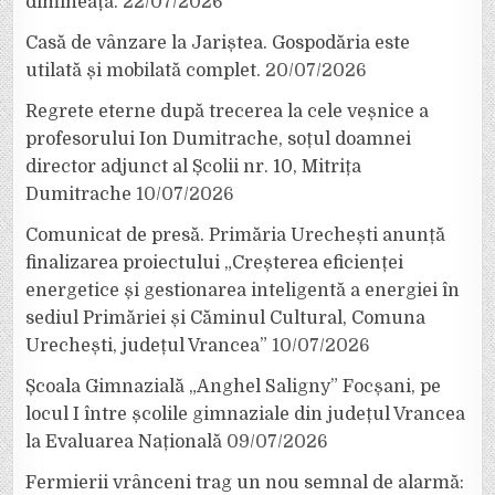
dimineață.
22/07/2026
Casă de vânzare la Jariștea. Gospodăria este
utilată și mobilată complet.
20/07/2026
Regrete eterne după trecerea la cele veșnice a
profesorului Ion Dumitrache, soțul doamnei
director adjunct al Școlii nr. 10, Mitrița
Dumitrache
10/07/2026
Comunicat de presă. Primăria Urechești anunță
finalizarea proiectului „Creșterea eficienței
energetice și gestionarea inteligentă a energiei în
sediul Primăriei și Căminul Cultural, Comuna
Urechești, județul Vrancea”
10/07/2026
Școala Gimnazială „Anghel Saligny” Focșani, pe
locul I între școlile gimnaziale din județul Vrancea
la Evaluarea Națională
09/07/2026
Fermierii vrânceni trag un nou semnal de alarmă: