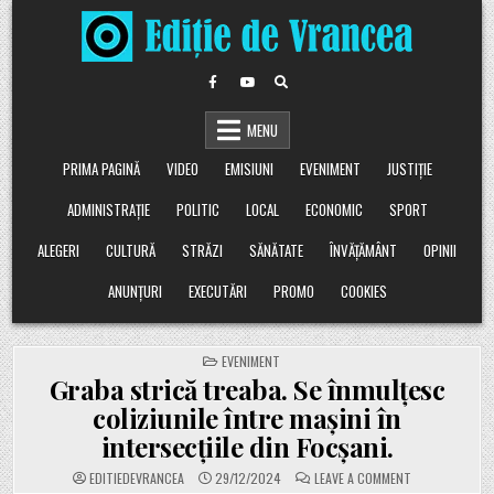
Skip
to
content
MENU
PRIMA PAGINĂ
VIDEO
EMISIUNI
EVENIMENT
JUSTIȚIE
ADMINISTRAȚIE
POLITIC
LOCAL
ECONOMIC
SPORT
ALEGERI
CULTURĂ
STRĂZI
SĂNĂTATE
ÎNVĂȚĂMÂNT
OPINII
ANUNȚURI
EXECUTĂRI
PROMO
COOKIES
POSTED
EVENIMENT
IN
Graba strică treaba. Se înmulțesc
coliziunile între mașini în
intersecțiile din Focșani.
ON
EDITIEDEVRANCEA
29/12/2024
LEAVE A COMMENT
GRABA