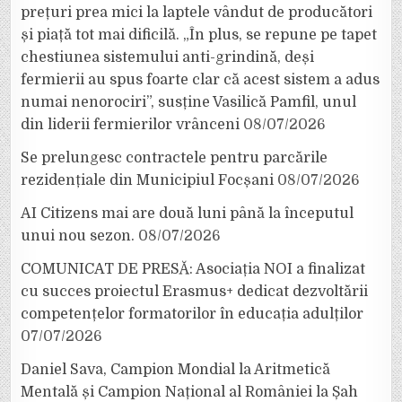
prețuri prea mici la laptele vândut de producători
și piață tot mai dificilă. „În plus, se repune pe tapet
chestiunea sistemului anti-grindină, deși
fermierii au spus foarte clar că acest sistem a adus
numai nenorociri”, susține Vasilică Pamfil, unul
din liderii fermierilor vrânceni
08/07/2026
Se prelungesc contractele pentru parcările
rezidențiale din Municipiul Focșani
08/07/2026
AI Citizens mai are două luni până la începutul
unui nou sezon.
08/07/2026
COMUNICAT DE PRESĂ: Asociația NOI a finalizat
cu succes proiectul Erasmus+ dedicat dezvoltării
competențelor formatorilor în educația adulților
07/07/2026
Daniel Sava, Campion Mondial la Aritmetică
Mentală și Campion Național al României la Șah