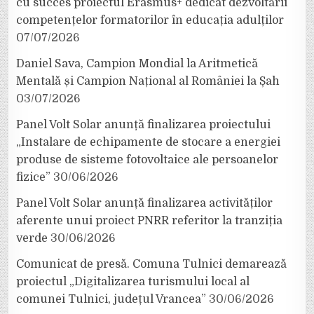
cu succes proiectul Erasmus+ dedicat dezvoltării
competențelor formatorilor în educația adulților
07/07/2026
Daniel Sava, Campion Mondial la Aritmetică
Mentală și Campion Național al României la Șah
03/07/2026
Panel Volt Solar anunță finalizarea proiectului
„Instalare de echipamente de stocare a energiei
produse de sisteme fotovoltaice ale persoanelor
fizice”
30/06/2026
Panel Volt Solar anunță finalizarea activităților
aferente unui proiect PNRR referitor la tranziția
verde
30/06/2026
Comunicat de presă. Comuna Tulnici demarează
proiectul „Digitalizarea turismului local al
comunei Tulnici, județul Vrancea”
30/06/2026