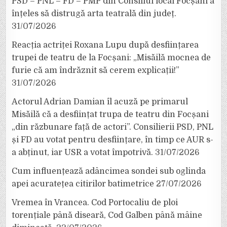
PSD – PNL – FD – PMP din Consiliul local Focșani a
înțeles să distrugă arta teatrală din județ.
31/07/2026
Reacția actriței Roxana Lupu după desființarea
trupei de teatru de la Focșani: „Misăilă mocnea de
furie că am îndrăznit să cerem explicații!”
31/07/2026
Actorul Adrian Damian îl acuză pe primarul
Misăilă că a desființat trupa de teatru din Focșani
„din răzbunare față de actori”. Consilierii PSD, PNL
și FD au votat pentru desființare, în timp ce AUR s-
a abținut, iar USR a votat împotrivă.
31/07/2026
Cum influențează adâncimea sondei sub oglinda
apei acuratețea citirilor batimetrice
27/07/2026
Vremea în Vrancea. Cod Portocaliu de ploi
torențiale până diseară, Cod Galben până mâine