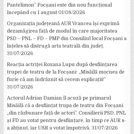
Pantelimon” Focșani este din nou funcțional
începând cu 1 august
01/08/2026
Organizația județeană AUR Vrancea își exprimă
dezamăgirea față de modul în care majoritatea
PSD – PNL – FD – PMP din Consiliul local Focșani a
înțeles să distrugă arta teatrală din județ.
31/07/2026
Reacția actriței Roxana Lupu după desființarea
trupei de teatru de la Focșani: „Misăilă mocnea de
furie că am îndrăznit să cerem explicații!”
31/07/2026
Actorul Adrian Damian îl acuză pe primarul
Misăilă că a desființat trupa de teatru din Focșani
„din răzbunare față de actori”. Consilierii PSD, PNL
și FD au votat pentru desființare, în timp ce AUR s-
a abținut, iar USR a votat împotrivă.
31/07/2026