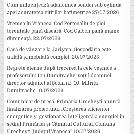
Cum influențează adâncimea sondei sub oglinda
apei acuratețea citirilor batimetrice
27/07/2026
Vremea în Vrancea. Cod Portocaliu de ploi
torențiale până diseară, Cod Galben până mâine
dimineață.
22/07/2026
Casă de vânzare la Jariștea. Gospodăria este
utilată și mobilată complet.
20/07/2026
Regrete eterne după trecerea la cele veșnice a
profesorului Ion Dumitrache, soțul doamnei
director adjunct al Școlii nr. 10, Mitrița
Dumitrache
10/07/2026
Comunicat de presă. Primăria Urechești anunță
finalizarea proiectului „Creșterea eficienței
energetice și gestionarea inteligentă a energiei în
sediul Primăriei și Căminul Cultural, Comuna
Urechești, județul Vrancea”
10/07/2026