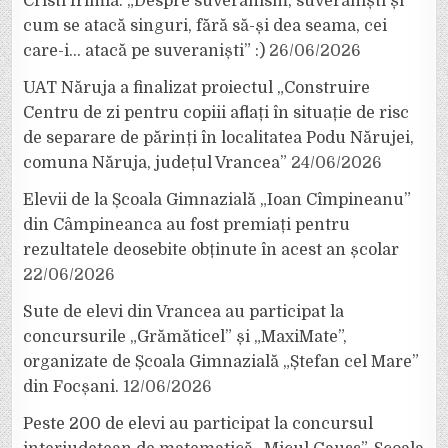
Cristi Irimia: „Despre suveranism, suveraniști și
cum se atacă singuri, fără să-și dea seama, cei
care-i… atacă pe suveraniști” :)
26/06/2026
UAT Năruja a finalizat proiectul „Construire
Centru de zi pentru copiii aflați în situație de risc
de separare de părinți în localitatea Podu Nărujei,
comuna Năruja, județul Vrancea”
24/06/2026
Elevii de la Școala Gimnazială „Ioan Cîmpineanu”
din Câmpineanca au fost premiați pentru
rezultatele deosebite obținute în acest an școlar
22/06/2026
Sute de elevi din Vrancea au participat la
concursurile „Grămăticel” și „MaxiMate”,
organizate de Școala Gimnazială „Ștefan cel Mare”
din Focșani.
12/06/2026
Peste 200 de elevi au participat la concursul