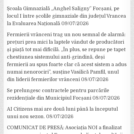
Școala Gimnazială „Anghel Saligny” Focșani, pe
locul I între școlile gimnaziale din județul Vrancea
la Evaluarea Națională
09/07/2026
Fermierii vrânceni trag un nou semnal de alarmă:
prețuri prea mici la laptele vândut de producători
și piață tot mai dificilă. „În plus, se repune pe tapet
chestiunea sistemului anti-grindină, deși
fermierii au spus foarte clar că acest sistem a adus
numai nenorociri”, susține Vasilică Pamfil, unul
din liderii fermierilor vrânceni
08/07/2026
Se prelungesc contractele pentru parcările
rezidențiale din Municipiul Focșani
08/07/2026
AI Citizens mai are două luni până la începutul
unui nou sezon.
08/07/2026
COMUNICAT DE PRESĂ: Asociația NOI a finalizat