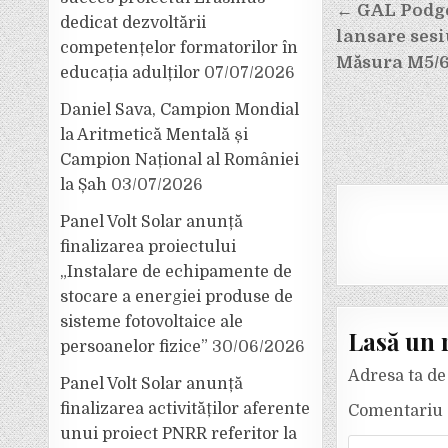
Navigar
← GAL Podg
dedicat dezvoltării
în
lansare sesi
competențelor formatorilor în
articole
Măsura M5/6
educația adulților
07/07/2026
Daniel Sava, Campion Mondial
la Aritmetică Mentală și
Campion Național al României
la Șah
03/07/2026
Panel Volt Solar anunță
finalizarea proiectului
„Instalare de echipamente de
stocare a energiei produse de
sisteme fotovoltaice ale
Lasă un 
persoanelor fizice”
30/06/2026
Adresa ta de 
Panel Volt Solar anunță
finalizarea activităților aferente
Comentariu
unui proiect PNRR referitor la