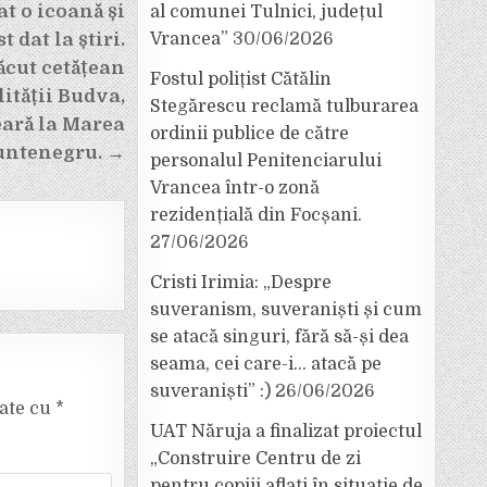
t o icoană și
al comunei Tulnici, județul
Vrancea”
30/06/2026
 dat la știri.
ăcut cetățean
Fostul polițist Cătălin
lității Budva,
Stegărescu reclamă tulburarea
eară la Marea
ordinii publice de către
Muntenegru. →
personalul Penitenciarului
Vrancea într-o zonă
rezidențială din Focșani.
27/06/2026
Cristi Irimia: „Despre
suveranism, suveraniști și cum
se atacă singuri, fără să-și dea
seama, cei care-i… atacă pe
suveraniști” :)
26/06/2026
cate cu
*
UAT Năruja a finalizat proiectul
„Construire Centru de zi
pentru copiii aflați în situație de