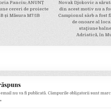
e
oria Panciu: ANUNȚ
Novak Djokovic a săruta
une cereri de proiecte
din acest motiv nu a fost
B și Măsura M7/1B
Campionul sârb a fost f
de onoare al loca
staţiune baln
Adriatică, în 
răspuns
email nu va fi publicată.
Câmpurile obligatorii sunt mar
*