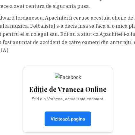
rece a avut centura de siguranta pusa.
dward Iordanescu, Apachitei îi ceruse acestuia cheile de
lta muzica. Fotbalistul s-a decis insa sa faca si o mica p
t pentru el si colegul sau. Edi nu a stiut ca Apachitei i-a 
 a fost anuntat de accident de catre oameni din anturajul 
MIA
)
Ediție de Vrancea Online
Știri din Vrancea, actualizate constant.
Vizitează pagina