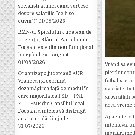
socialiști atunci când vorbesc
despre salariile ”ce li se
cuvin”!”
01/08/2026
RMN-ul Spitalului Județean de
Urgență „Sfântul Pantelimon”
Focșani este din nou funcțional
începând cu 1 august
01/08/2026
Vrând sa evi
pierdut cont
Organizația județeană AUR
fotbalist s-a
Vrancea își exprimă
dezamăgirea față de modul în
avariate. In 
care majoritatea PSD – PNL –
grosi aflati 
FD – PMP din Consiliul local
acea vreme c
Focșani a înțeles să distrugă
Apachitei a f
arta teatrală din județ.
intensiva, u
31/07/2026
ingrijiri med