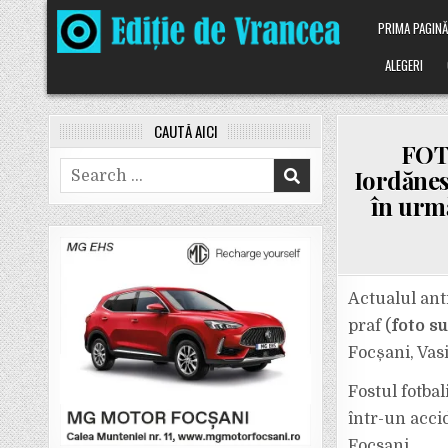
Skip
PRIMA PAGIN
to
content
ALEGERI
CAUTĂ AICI
FOTO
Search
Iordănes
for:
în urmă
Actualul ant
praf (
foto su
Focșani, Vasi
Fostul fotbal
într-un acci
Focsani.