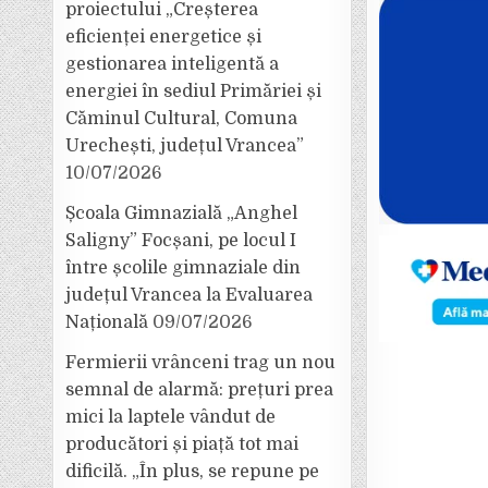
proiectului „Creșterea
eficienței energetice și
gestionarea inteligentă a
energiei în sediul Primăriei și
Căminul Cultural, Comuna
Urechești, județul Vrancea”
10/07/2026
Școala Gimnazială „Anghel
Saligny” Focșani, pe locul I
între școlile gimnaziale din
județul Vrancea la Evaluarea
Națională
09/07/2026
Fermierii vrânceni trag un nou
semnal de alarmă: prețuri prea
mici la laptele vândut de
producători și piață tot mai
dificilă. „În plus, se repune pe