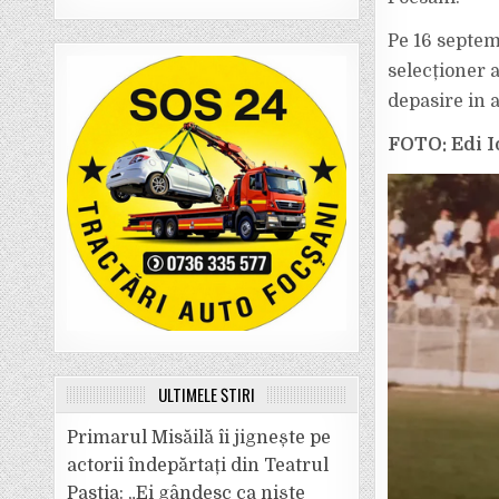
Pe 16 septemb
selecționer a
depasire in 
FOTO: Edi I
ULTIMELE ȘTIRI
Primarul Misăilă îi jignește pe
actorii îndepărtați din Teatrul
Pastia: „Ei gândesc ca niște