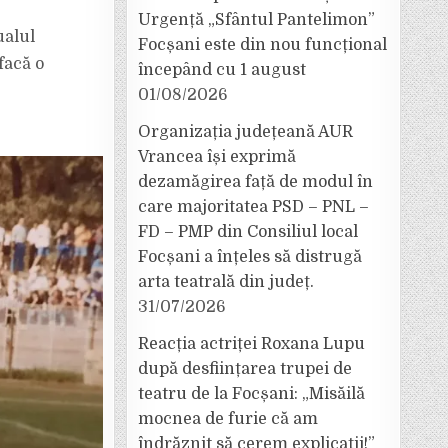
Urgență „Sfântul Pantelimon”
ualul
Focșani este din nou funcțional
facă o
începând cu 1 august
01/08/2026
Organizația județeană AUR
Vrancea își exprimă
dezamăgirea față de modul în
care majoritatea PSD – PNL –
FD – PMP din Consiliul local
Focșani a înțeles să distrugă
arta teatrală din județ.
31/07/2026
Reacția actriței Roxana Lupu
după desființarea trupei de
teatru de la Focșani: „Misăilă
mocnea de furie că am
îndrăznit să cerem explicații!”