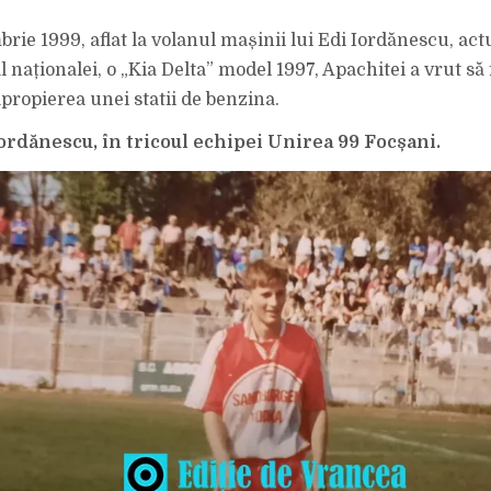
URMĂ
CU…
22
rie 1999, aflat la volanul mașinii lui Edi Iordănescu, act
DE
ANI!
l naționalei, o „Kia Delta” model 1997, Apachitei a vrut să 
VEZI
CUM
ARĂTA
apropierea unei statii de benzina.
EDI
IORDĂNESCU
ÎN
ordănescu, în tricoul echipei Unirea 99 Focșani.
1999!