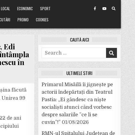
LOCAL
ECONOMIC
SPORT
CUTĂRI
PROMO
COOKIES
CAUTĂ AICI
, Edi
Search
e întâmpla
for:
nescu în
ULTIMELE ȘTIRI
Primarul Misăilă îi jignește pe
așina făcută
actorii îndepărtați din Teatrul
a Unirea 99
Pastia: „Ei gândesc ca niște
socialiști atunci când vorbesc
despre salariile ”ce li se
 22 de ani
cuvin”!”
01/08/2026
cipiului
RMN-ul Spitalului Județean de