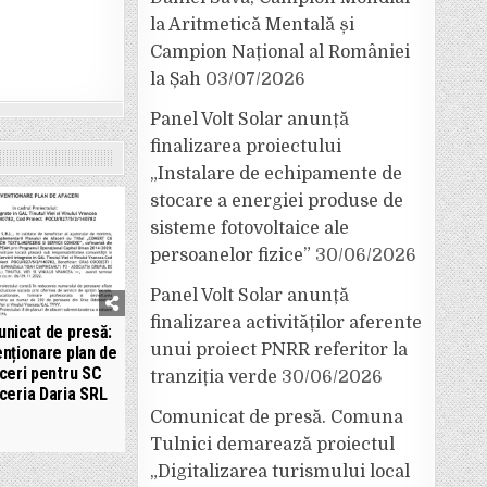
la Aritmetică Mentală și
Campion Național al României
la Șah
03/07/2026
Panel Volt Solar anunță
finalizarea proiectului
„Instalare de echipamente de
stocare a energiei produse de
sisteme fotovoltaice ale
persoanelor fizice”
30/06/2026
Panel Volt Solar anunță
finalizarea activităților aferente
nicat de presă:
unui proiect PNRR referitor la
nționare plan de
ceri pentru SC
tranziția verde
30/06/2026
ceria Daria SRL
Comunicat de presă. Comuna
Tulnici demarează proiectul
„Digitalizarea turismului local