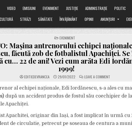
Ă
VIDEO
EMISIUNI
EVENIMENT
JUSTIȚIE
ADMINISTRAȚIE
POLITIC
CULTURĂ
STRĂZI
SĂNĂTATE
ÎNVĂȚĂMÂNT
OPINII
ANUNȚURI
EXE
POSTED
EVENIMENT
IN
: Mașina antrenorului echipei naționale
cu, făcută zob de fotbalistul Apachiței. S
 cu… 22 de ani! Vezi cum arăta Edi Iordă
1999!
ON
EDITIEDEVRANCEA
29/01/2022
LEAVE A COMMENT
FOTO:
MAȘINA
ANTRENORULUI
renor al echipei naționale, Edi Iordănescu, s-a ales cu m
ECHIPEI
NAȚIONALE,
s)
după un accident produs de fostul său coechipier de l
EDI
IORDĂNESCU,
le Apachiței.
FĂCUTĂ
ZOB
DE
ist Apachitei, originar din Iași, a fost implicat în urmă cu
FOTBALISTUL
APACHIȚEI.
SE
dent de circulatie, petrecut pe soseaua de centura a muni
ÎNTÂMPLA
ÎN