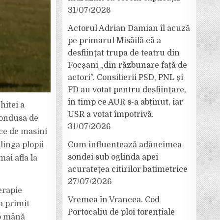
31/07/2026
Actorul Adrian Damian îl acuză
pe primarul Misăilă că a
desființat trupa de teatru din
Focșani „din răzbunare față de
actori”. Consilierii PSD, PNL și
FD au votat pentru desființare,
în timp ce AUR s-a abținut, iar
hitei a
USR a votat împotrivă.
condusa de
31/07/2026
ice de masini
linga plopii
Cum influențează adâncimea
sondei sub oglinda apei
ai afla la
acuratețea citirilor batimetrice
27/07/2026
erapie
Vremea în Vrancea. Cod
a primit
Portocaliu de ploi torențiale
 o mână