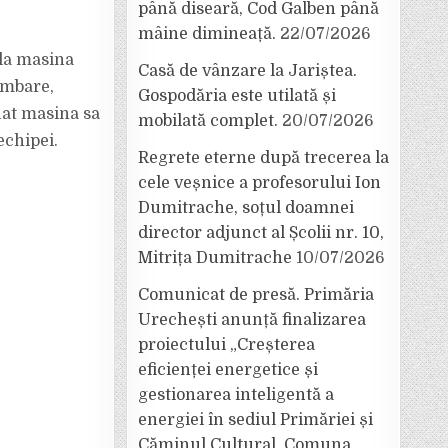
până diseară, Cod Galben până
mâine dimineață.
22/07/2026
 la masina
Casă de vânzare la Jariștea.
limbare,
Gospodăria este utilată și
luat masina sa
mobilată complet.
20/07/2026
echipei.
Regrete eterne după trecerea la
cele veșnice a profesorului Ion
Dumitrache, soțul doamnei
director adjunct al Școlii nr. 10,
Mitrița Dumitrache
10/07/2026
Comunicat de presă. Primăria
Urechești anunță finalizarea
proiectului „Creșterea
eficienței energetice și
gestionarea inteligentă a
energiei în sediul Primăriei și
Căminul Cultural, Comuna