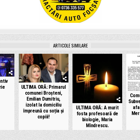
ARTICOLE SIMILARE
ntiv
rie
ULTIMA ORĂ: Primarul
comunei Broșteni,
Comu
Emilian Dumitriu,
Subve
izolat la domiciliu
afa
ULTIMA ORĂ: A murit
împreună cu soția și
Mer
fosta profesoară de
copiii!
biologie, Maria
Mîndrescu.