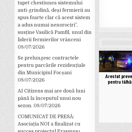
tapet chestiunea sistemului
anti-grindină, deși fermierii au
spus foarte clar că acest sistem
a adus numai nenorociri”,
susține Vasilică Pamfil, unul din
liderii fermierilor vrânceni
08/07/2026
Se prelungesc contractele
pentru parcările rezidențiale
din Municipiul Focșani
Arestat preve
08/07/2026
pentru tâlhă
AI Citizens mai are două luni
până la începutul unui nou
sezon.
08/07/2026
COMUNICAT DE PRESĂ:
Asociația NOI a finalizat cu
succes proiectul Erasmus+