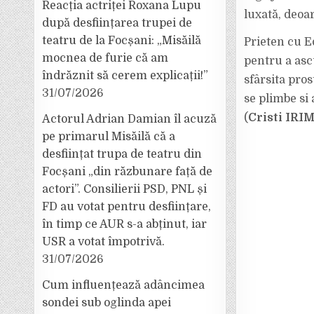
Reacția actriței Roxana Lupu
luxată, deoa
după desființarea trupei de
teatru de la Focșani: „Misăilă
Prieten cu E
mocnea de furie că am
pentru a ascu
îndrăznit să cerem explicații!”
sfârsita pros
31/07/2026
se plimbe si
(
Cristi IRI
Actorul Adrian Damian îl acuză
pe primarul Misăilă că a
desființat trupa de teatru din
Focșani „din răzbunare față de
actori”. Consilierii PSD, PNL și
FD au votat pentru desființare,
în timp ce AUR s-a abținut, iar
USR a votat împotrivă.
31/07/2026
Cum influențează adâncimea
sondei sub oglinda apei