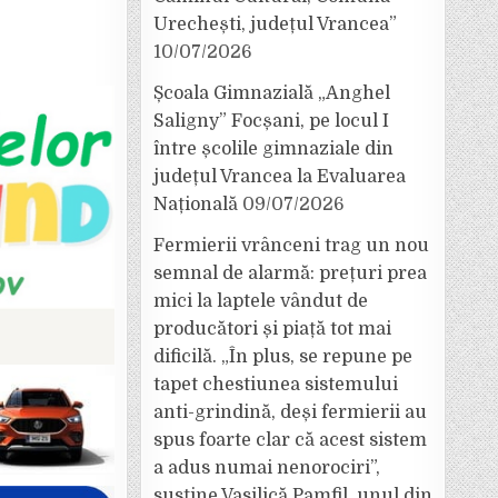
Urechești, județul Vrancea”
10/07/2026
Școala Gimnazială „Anghel
Saligny” Focșani, pe locul I
între școlile gimnaziale din
județul Vrancea la Evaluarea
Națională
09/07/2026
Fermierii vrânceni trag un nou
semnal de alarmă: prețuri prea
mici la laptele vândut de
producători și piață tot mai
dificilă. „În plus, se repune pe
tapet chestiunea sistemului
anti-grindină, deși fermierii au
spus foarte clar că acest sistem
a adus numai nenorociri”,
susține Vasilică Pamfil, unul din