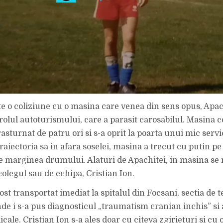
te o coliziune cu o masina care venea din sens opus, Apac
rolul autoturismului, care a parasit carosabilul. Masina 
 rasturnat de patru ori si s-a oprit la poarta unui mic serv
traiectoria sa in afara soselei, masina a trecut cu putin pe 
pe marginea drumului. Alaturi de Apachitei, in masina se m
olegul sau de echipa, Cristian Ion.
ost transportat imediat la spitalul din Focsani, sectia de t
nde i s-a pus diagnosticul „traumatism cranian inchis” si 
icale. Cristian Ion s-a ales doar cu citeva zgirieturi si cu