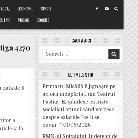
LOCAL
ECONOMIC
SPORT
CUTĂRI
PROMO
COOKIES
CAUTĂ AICI
știga 4270
Search
for:
ULTIMELE ȘTIRI
!
Primarul Misăilă îi jignește pe
a data de 8
actorii îndepărtați din Teatrul
Pastia: „Ei gândesc ca niște
socialiști atunci când vorbesc
despre salariile ”ce li se
itor al
cuvin”!”
01/08/2026
țiale și la
RMN-ul Spitalului Județean de