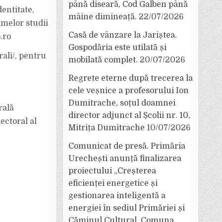
până diseară, Cod Galben până
dentitate,
mâine dimineață.
22/07/2026
imelor studii
Casă de vânzare la Jariștea.
.ro
Gospodăria este utilată și
ali/, pentru
mobilată complet.
20/07/2026
Regrete eterne după trecerea la
cele veșnice a profesorului Ion
Dumitrache, soțul doamnei
rală
director adjunct al Școlii nr. 10,
ectoral al
Mitrița Dumitrache
10/07/2026
Comunicat de presă. Primăria
Urechești anunță finalizarea
proiectului „Creșterea
eficienței energetice și
gestionarea inteligentă a
energiei în sediul Primăriei și
Căminul Cultural, Comuna