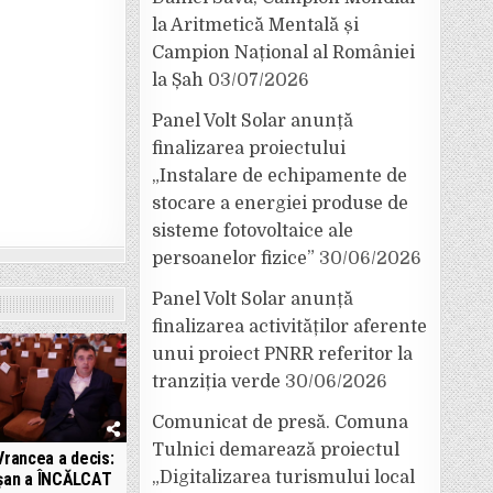
la Aritmetică Mentală și
Campion Național al României
la Șah
03/07/2026
Panel Volt Solar anunță
finalizarea proiectului
„Instalare de echipamente de
stocare a energiei produse de
sisteme fotovoltaice ale
persoanelor fizice”
30/06/2026
Panel Volt Solar anunță
finalizarea activităților aferente
unui proiect PNRR referitor la
tranziția verde
30/06/2026
Comunicat de presă. Comuna
Tulnici demarează proiectul
Vrancea a decis:
„Digitalizarea turismului local
șan a ÎNCĂLCAT