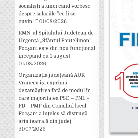
socialiști atunci când vorbesc
despre salariile ”ce li se
cuvin”!”
01/08/2026
RMN-ul Spitalului Județean de
Urgență „Sfântul Pantelimon”
Focșani este din nou funcțional
începând cu 1 august
01/08/2026
Organizația județeană AUR
Vrancea își exprimă
dezamăgirea față de modul în
care majoritatea PSD – PNL –
FD – PMP din Consiliul local
Focșani a înțeles să distrugă
arta teatrală din județ.
31/07/2026