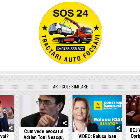
ARTICOLE SIMILARE
BEJ 
Cum vede avocatul
Opri
 voi?
VIDEO: Raluca Ioan
Adrian Toni Neacșu,