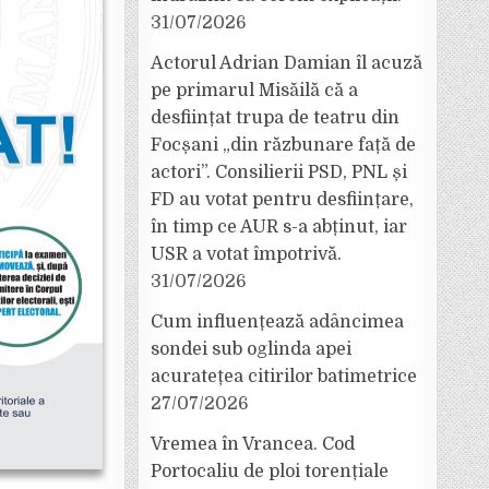
31/07/2026
Actorul Adrian Damian îl acuză
pe primarul Misăilă că a
desființat trupa de teatru din
Focșani „din răzbunare față de
actori”. Consilierii PSD, PNL și
FD au votat pentru desființare,
în timp ce AUR s-a abținut, iar
USR a votat împotrivă.
31/07/2026
Cum influențează adâncimea
sondei sub oglinda apei
acuratețea citirilor batimetrice
27/07/2026
Vremea în Vrancea. Cod
Portocaliu de ploi torențiale