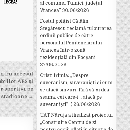
LEGEA!
al comunei Tulnici, județul
Vrancea”
30/06/2026
Fostul polițist Cătălin
Stegărescu reclamă tulburarea
ordinii publice de către
personalul Penitenciarului
Vrancea într-o zonă
rezidențială din Focșani.
27/06/2026
ntru accesul
Cristi Irimia: „Despre
brilor APS și
suveranism, suveraniști și cum
r sportivi pe
se atacă singuri, fără să-și dea
stadioane →
seama, cei care-i… atacă pe
suveraniști” :)
26/06/2026
UAT Năruja a finalizat proiectul
„Construire Centru de zi
pentru copiii aflați în situație de