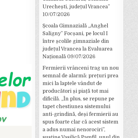
Urechești, județul Vrancea”
10/07/2026
Școala Gimnazială „Anghel
Saligny” Focșani, pe locul I
între școlile gimnaziale din
județul Vrancea la Evaluarea
Națională
09/07/2026
Fermierii vrânceni trag un nou
semnal de alarmă: prețuri prea
mici la laptele vândut de
producători și piață tot mai
dificilă. „În plus, se repune pe
tapet chestiunea sistemului
anti-grindină, deși fermierii au
spus foarte clar că acest sistem
a adus numai nenorociri”,
susține Vasilică Pamfil, unul din