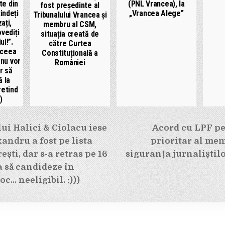
te din
(PNL Vrancea), la
fost președinte al
indeți
„Vrancea Alege”
Tribunalului Vrancea și
zați,
membru al CSM,
vediți
situația creată de
ul!”.
către Curtea
 ceea
Constituțională a
 nu vor
României
r să
ă la
retind
)
e
i Halici & Ciolacu iese
Acord cu LPF pe
xandru a fost pe lista
prioritar al mem
ști, dar s-a retras pe 16
siguranța jurnaliștilo
 să candideze în
c… neeligibil. :)))