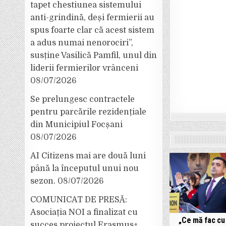
tapet chestiunea sistemului
anti-grindină, deși fermierii au
spus foarte clar că acest sistem
a adus numai nenorociri”,
susține Vasilică Pamfil, unul din
liderii fermierilor vrânceni
08/07/2026
Se prelungesc contractele
pentru parcările rezidențiale
din Municipiul Focșani
08/07/2026
AI Citizens mai are două luni
până la începutul unui nou
sezon.
08/07/2026
COMUNICAT DE PRESĂ:
Asociația NOI a finalizat cu
„Ce mă fac cu
succes proiectul Erasmus+