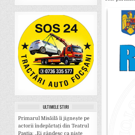
ULTIMELE ȘTIRI
Primarul Misăilă îi jignește pe
actorii îndepărtați din Teatrul
Pastia: „Ei gândesc ca niște