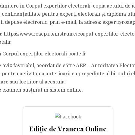
mitere în Corpul experților electorali, copia actului de i
 confidențialitate pentru experți electorali și diploma ult
 fi depuse electronic, prin e-mail, la adresa: expert@roaep
 https://www.roaep.ro/instruire/corpul-expertilor-elector
alii;
Corpul experților electorali poate fi:
 aviz favorabil, acordat de către AEP – Autoritatea Electo
pentru activitatea anterioară ca președinte al biroului el
tare sau locțiitor al acestuia;
 examen susținut în sistem online.
Ediție de Vrancea Online