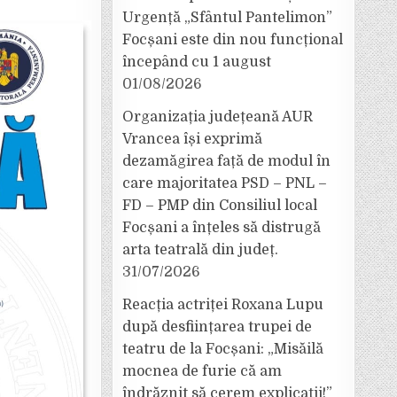
Urgență „Sfântul Pantelimon”
Focșani este din nou funcțional
începând cu 1 august
01/08/2026
Organizația județeană AUR
Vrancea își exprimă
dezamăgirea față de modul în
care majoritatea PSD – PNL –
FD – PMP din Consiliul local
Focșani a înțeles să distrugă
arta teatrală din județ.
31/07/2026
Reacția actriței Roxana Lupu
după desființarea trupei de
teatru de la Focșani: „Misăilă
mocnea de furie că am
îndrăznit să cerem explicații!”