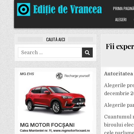
Skip
PRIMA PAGIN
to
content
ALEGERI
CAUTĂ AICI
Fii exper
Search
for:
Autoritatea
Alegerile pre
decembrie 20
Alegerile pa
Cuantumul ne
biroului elec
cele parlame