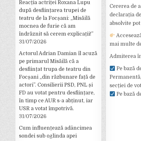
Reacția actriței Roxana Lupu
Cererea de ad
după desființarea trupei de
declarația de
teatru de la Focșani: „Misăilă
absolvite pot
mocnea de furie că am
îndrăznit să cerem explicații!”
Accesează:
31/07/2026
mai multe det
Actorul Adrian Damian îl acuză
Admiterea în 
pe primarul Misăilă că a
Pe bază de
desființat trupa de teatru din
Focșani „din răzbunare față de
Permanentă, 
actori”. Consilierii PSD, PNL și
secției de vo
FD au votat pentru desființare,
Pe bază de
în timp ce AUR s-a abținut, iar
USR a votat împotrivă.
31/07/2026
Cum influențează adâncimea
sondei sub oglinda apei