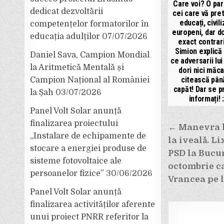
Care voi? O par
dedicat dezvoltării
cei care vă pret
educați, civili
competențelor formatorilor în
europeni, dar do
educația adulților
07/07/2026
exact contrari
Simion explică
Daniel Sava, Campion Mondial
ce adversarii lui
la Aritmetică Mentală și
dori nici măca
citească pân
Campion Național al României
capăt! Dar se p
la Șah
03/07/2026
informați! :
Panel Volt Solar anunță
Navigar
finalizarea proiectului
← Manevra lu
„Instalare de echipamente de
în
la iveală. Li
stocare a energiei produse de
articole
PSD la Bucure
sisteme fotovoltaice ale
octombrie ca
persoanelor fizice”
30/06/2026
Vrancea pe lo
Panel Volt Solar anunță
finalizarea activităților aferente
unui proiect PNRR referitor la