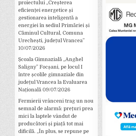
proiectului „Creșterea
eficienței energetice și
gestionarea inteligentă a
energiei în sediul Primăriei și
Căminul Cultural, Comuna
Urechești, județul Vrancea”
10/07/2026
Școala Gimnazială „Anghel
Saligny” Focșani, pe locul I
între școlile gimnaziale din
județul Vrancea la Evaluarea
Națională
09/07/2026
Fermierii vrânceni trag un nou
semnal de alarmă: prețuri prea
mici la laptele vândut de
producători și piață tot mai
dificilă. „În plus, se repune pe