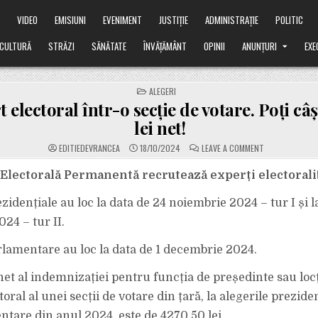
Ă
VIDEO
EMISIUNI
EVENIMENT
JUSTIȚIE
ADMINISTRAȚIE
POLITIC
CULTURĂ
STRĂZI
SĂNĂTATE
ÎNVĂȚĂMÂNT
OPINII
ANUNȚURI
EXE
POSTED
ALEGERI
IN
t electoral într-o secție de votare. Poți câ
lei net!
ON
EDITIEDEVRANCEA
18/10/2024
LEAVE A COMMENT
FII
EXPERT
ELECTORAL
 Electorală Permanentă recrutează experți electorali
ÎNTR-
O
SECȚIE
zidențiale au loc la data de 24 noiembrie 2024 – tur I și l
DE
VOTARE.
24 – tur II.
POȚI
CÂȘTIGA
4270
rlamentare au loc la data de 1 decembrie 2024.
LEI
NET!
t al indemnizației pentru funcția de președinte sau locți
toral al unei secții de votare din țară, la alegerile preziden
ntare din anul 2024, este de 4270,50 lei.