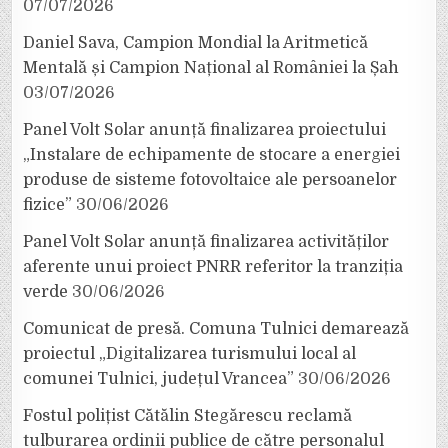
07/07/2026
Daniel Sava, Campion Mondial la Aritmetică
Mentală și Campion Național al României la Șah
03/07/2026
Panel Volt Solar anunță finalizarea proiectului
„Instalare de echipamente de stocare a energiei
produse de sisteme fotovoltaice ale persoanelor
fizice”
30/06/2026
Panel Volt Solar anunță finalizarea activităților
aferente unui proiect PNRR referitor la tranziția
verde
30/06/2026
Comunicat de presă. Comuna Tulnici demarează
proiectul „Digitalizarea turismului local al
comunei Tulnici, județul Vrancea”
30/06/2026
Fostul polițist Cătălin Stegărescu reclamă
tulburarea ordinii publice de către personalul