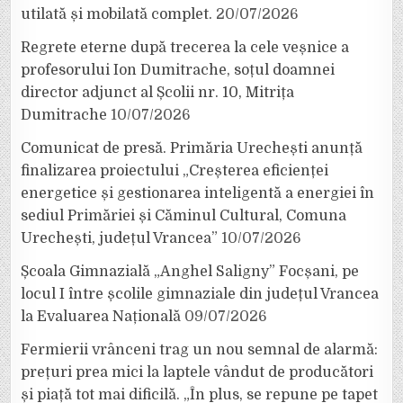
utilată și mobilată complet.
20/07/2026
Regrete eterne după trecerea la cele veșnice a
profesorului Ion Dumitrache, soțul doamnei
director adjunct al Școlii nr. 10, Mitrița
Dumitrache
10/07/2026
Comunicat de presă. Primăria Urechești anunță
finalizarea proiectului „Creșterea eficienței
energetice și gestionarea inteligentă a energiei în
sediul Primăriei și Căminul Cultural, Comuna
Urechești, județul Vrancea”
10/07/2026
Școala Gimnazială „Anghel Saligny” Focșani, pe
locul I între școlile gimnaziale din județul Vrancea
la Evaluarea Națională
09/07/2026
Fermierii vrânceni trag un nou semnal de alarmă:
prețuri prea mici la laptele vândut de producători
și piață tot mai dificilă. „În plus, se repune pe tapet