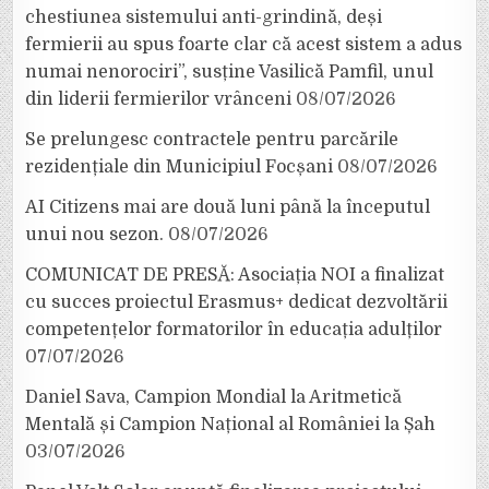
chestiunea sistemului anti-grindină, deși
fermierii au spus foarte clar că acest sistem a adus
numai nenorociri”, susține Vasilică Pamfil, unul
din liderii fermierilor vrânceni
08/07/2026
Se prelungesc contractele pentru parcările
rezidențiale din Municipiul Focșani
08/07/2026
AI Citizens mai are două luni până la începutul
unui nou sezon.
08/07/2026
COMUNICAT DE PRESĂ: Asociația NOI a finalizat
cu succes proiectul Erasmus+ dedicat dezvoltării
competențelor formatorilor în educația adulților
07/07/2026
Daniel Sava, Campion Mondial la Aritmetică
Mentală și Campion Național al României la Șah
03/07/2026