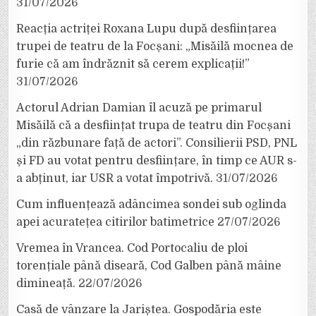
31/07/2026
Reacția actriței Roxana Lupu după desființarea
trupei de teatru de la Focșani: „Misăilă mocnea de
furie că am îndrăznit să cerem explicații!”
31/07/2026
Actorul Adrian Damian îl acuză pe primarul
Misăilă că a desființat trupa de teatru din Focșani
„din răzbunare față de actori”. Consilierii PSD, PNL
și FD au votat pentru desființare, în timp ce AUR s-
a abținut, iar USR a votat împotrivă.
31/07/2026
Cum influențează adâncimea sondei sub oglinda
apei acuratețea citirilor batimetrice
27/07/2026
Vremea în Vrancea. Cod Portocaliu de ploi
torențiale până diseară, Cod Galben până mâine
dimineață.
22/07/2026
Casă de vânzare la Jariștea. Gospodăria este