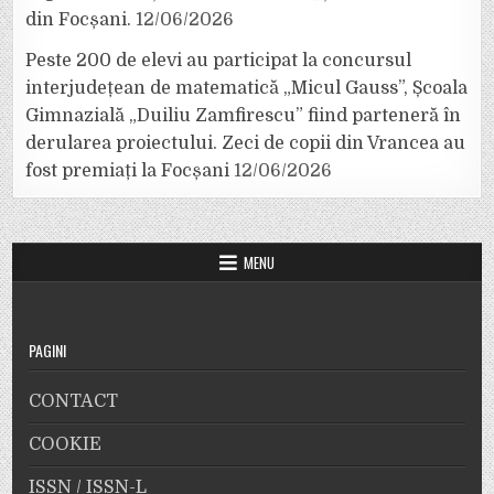
din Focșani.
12/06/2026
Peste 200 de elevi au participat la concursul
interjudețean de matematică „Micul Gauss”, Școala
Gimnazială „Duiliu Zamfirescu” fiind parteneră în
derularea proiectului. Zeci de copii din Vrancea au
fost premiați la Focșani
12/06/2026
MENU
PAGINI
CONTACT
COOKIE
ISSN / ISSN-L