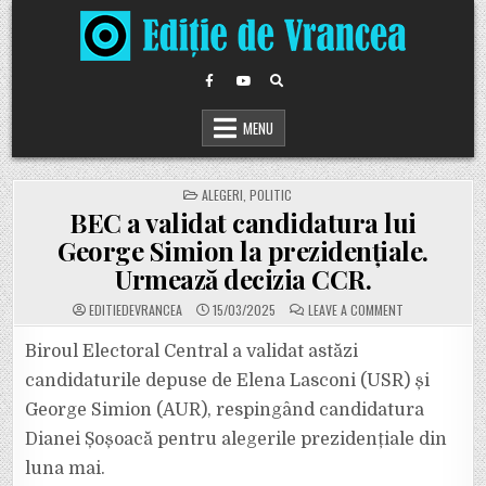
Skip
to
content
MENU
POSTED
ALEGERI
,
POLITIC
IN
BEC a validat candidatura lui
George Simion la prezidențiale.
Urmează decizia CCR.
ON
EDITIEDEVRANCEA
15/03/2025
LEAVE A COMMENT
BEC
A
VALIDAT
Biroul Electoral Central a validat astăzi
CANDIDATURA
LUI
candidaturile depuse de Elena Lasconi (USR) și
GEORGE
SIMION
George Simion (AUR), respingând candidatura
LA
PREZIDENȚIALE.
Dianei Șoșoacă pentru alegerile prezidențiale din
URMEAZĂ
DECIZIA
CCR.
luna mai.