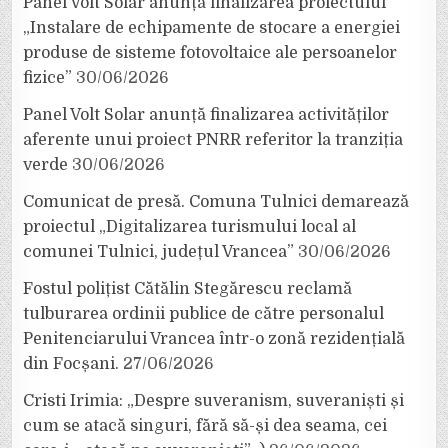
Panel Volt Solar anunță finalizarea proiectului
„Instalare de echipamente de stocare a energiei
produse de sisteme fotovoltaice ale persoanelor
fizice”
30/06/2026
Panel Volt Solar anunță finalizarea activităților
aferente unui proiect PNRR referitor la tranziția
verde
30/06/2026
Comunicat de presă. Comuna Tulnici demarează
proiectul „Digitalizarea turismului local al
comunei Tulnici, județul Vrancea”
30/06/2026
Fostul polițist Cătălin Stegărescu reclamă
tulburarea ordinii publice de către personalul
Penitenciarului Vrancea într-o zonă rezidențială
din Focșani.
27/06/2026
Cristi Irimia: „Despre suveranism, suveraniști și
cum se atacă singuri, fără să-și dea seama, cei