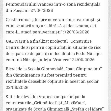
Penitenciarului Vrancea într-o zonă rezidențială
din Focșani.
27/06/2026
Cristi Irimia: „Despre suveranism, suveraniști și
cum se atacă singuri, fără să-și dea seama, cei
care-i… atacă pe suveraniști” :)
26/06/2026
UAT Năruja a finalizat proiectul „Construire
Centru de zi pentru copiii aflați în situație de risc
de separare de părinți în localitatea Podu Nărujei,
comuna Năruja, județul Vrancea”
24/06/2026
Elevii de la Școala Gimnazială „Ioan Cîmpineanu”
din Câmpineanca au fost premiați pentru
rezultatele deosebite obținute în acest an școlar
22/06/2026
Sute de elevi din Vrancea au participat la
concursurile „Grămăticel” și „MaxiMate”,
organizate de Școala Gimnazială „Ștefan cel Mare”