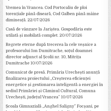
Vremea în Vrancea. Cod Portocaliu de ploi
torențiale până diseară, Cod Galben până mâine
dimineață.
22/07/2026
Casă de vânzare la Jariștea. Gospodăria este
utilată și mobilată complet.
20/07/2026
Regrete eterne după trecerea la cele veșnice a
profesorului Ion Dumitrache, soțul doamnei
director adjunct al Școlii nr. 10, Mitrița
Dumitrache
10/07/2026
Comunicat de presă. Primăria Urechești anunță
finalizarea proiectului „Creșterea eficienței
energetice și gestionarea inteligentă a energiei în
sediul Primăriei și Căminul Cultural, Comuna
Urechești, județul Vrancea”
10/07/2026
Școala Gimnazială „Anghel Saligny” Focșani, pe