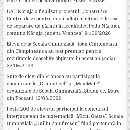
care-i… atacă pe suveraniști” :)
26/06/2026
UAT Năruja a finalizat proiectul „Construire
Centru de zi pentru copiii aflați în situație de risc
de separare de părinți în localitatea Podu Nărujei,
comuna Năruja, județul Vrancea”
24/06/2026
Elevii de la Școala Gimnazială „Ioan Cîmpineanu”
din Câmpineanca au fost premiați pentru
rezultatele deosebite obținute în acest an școlar
22/06/2026
Sute de elevi din Vrancea au participat la
concursurile „Grămăticel” și „MaxiMate”,
organizate de Școala Gimnazială „Ștefan cel Mare”
din Focșani.
12/06/2026
Peste 200 de elevi au participat la concursul
interjudețean de matematică „Micul Gauss”, Școala
Gimnazială „Duiliu Zamfirescu” fiind parteneră în