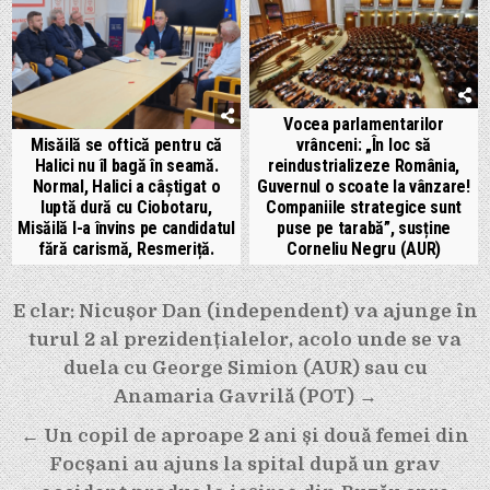
Vocea parlamentarilor
Misăilă se oftică pentru că
vrânceni: „În loc să
Halici nu îl bagă în seamă.
reindustrializeze România,
Normal, Halici a câștigat o
Guvernul o scoate la vânzare!
luptă dură cu Ciobotaru,
Companiile strategice sunt
Misăilă l-a învins pe candidatul
puse pe tarabă”, susține
fără carismă, Resmeriță.
Corneliu Negru (AUR)
Navigare
E clar: Nicușor Dan (independent) va ajunge în
în
turul 2 al prezidențialelor, acolo unde se va
articole
duela cu George Simion (AUR) sau cu
Anamaria Gavrilă (POT) →
← Un copil de aproape 2 ani și două femei din
Focșani au ajuns la spital după un grav