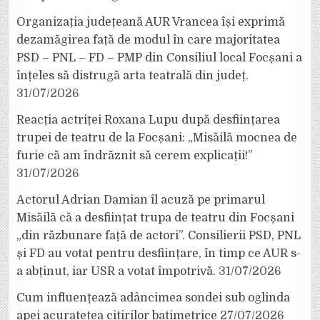
Organizația județeană AUR Vrancea își exprimă
dezamăgirea față de modul în care majoritatea
PSD – PNL – FD – PMP din Consiliul local Focșani a
înțeles să distrugă arta teatrală din județ.
31/07/2026
Reacția actriței Roxana Lupu după desființarea
trupei de teatru de la Focșani: „Misăilă mocnea de
furie că am îndrăznit să cerem explicații!”
31/07/2026
Actorul Adrian Damian îl acuză pe primarul
Misăilă că a desființat trupa de teatru din Focșani
„din răzbunare față de actori”. Consilierii PSD, PNL
și FD au votat pentru desființare, în timp ce AUR s-
a abținut, iar USR a votat împotrivă.
31/07/2026
Cum influențează adâncimea sondei sub oglinda
apei acuratețea citirilor batimetrice
27/07/2026