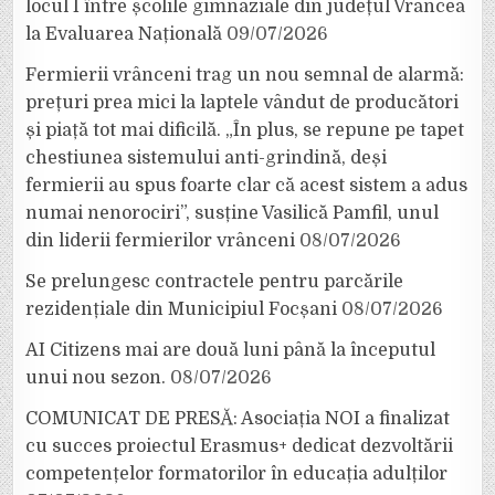
locul I între școlile gimnaziale din județul Vrancea
la Evaluarea Națională
09/07/2026
Fermierii vrânceni trag un nou semnal de alarmă:
prețuri prea mici la laptele vândut de producători
și piață tot mai dificilă. „În plus, se repune pe tapet
chestiunea sistemului anti-grindină, deși
fermierii au spus foarte clar că acest sistem a adus
numai nenorociri”, susține Vasilică Pamfil, unul
din liderii fermierilor vrânceni
08/07/2026
Se prelungesc contractele pentru parcările
rezidențiale din Municipiul Focșani
08/07/2026
AI Citizens mai are două luni până la începutul
unui nou sezon.
08/07/2026
COMUNICAT DE PRESĂ: Asociația NOI a finalizat
cu succes proiectul Erasmus+ dedicat dezvoltării
competențelor formatorilor în educația adulților