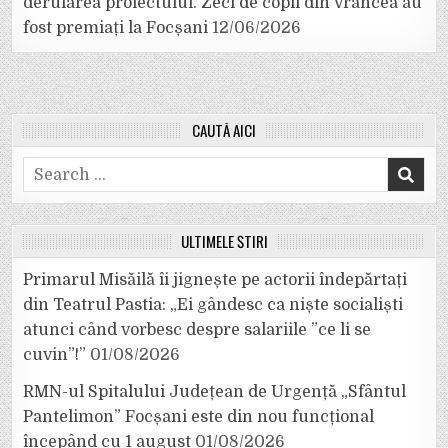
derularea proiectului. Zeci de copii din Vrancea au
fost premiați la Focșani
12/06/2026
CAUTĂ AICI
Search
for:
ULTIMELE ȘTIRI
Primarul Misăilă îi jignește pe actorii îndepărtați
din Teatrul Pastia: „Ei gândesc ca niște socialiști
atunci când vorbesc despre salariile ”ce li se
cuvin”!”
01/08/2026
RMN-ul Spitalului Județean de Urgență „Sfântul
Pantelimon” Focșani este din nou funcțional
începând cu 1 august
01/08/2026