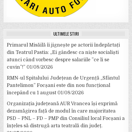
ULTIMELE ȘTIRI
Primarul Misăilă îi jignește pe actorii îndepărtați
din Teatrul Pastia: „Ei gândesc ca niște socialiști
atunci când vorbesc despre salariile ”ce li se
cuvin”!”
01/08/2026
RMN-ul Spitalului Județean de Urgență „Sfântul
Pantelimon” Focșani este din nou funcțional
începând cu 1 august
01/08/2026
Organizația județeană AUR Vrancea își exprimă
dezamăgirea față de modul în care majoritatea
PSD – PNL – FD – PMP din Consiliul local Focșani a
înțeles să distrugă arta teatrală din județ.