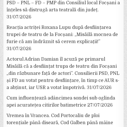
PSD – PNL – FD – PMP din Consiliul local Focșani a
înțeles să distrugă arta teatrală din județ.
31/07/2026
Reacția actriței Roxana Lupu după desființarea
trupei de teatru de la Focșani: „Misăilă mocnea de
furie că am îndrăznit să cerem explicații!”
31/07/2026
Actorul Adrian Damian îl acuză pe primarul
Misăilă că a desființat trupa de teatru din Focșani
„din răzbunare față de actori”. Consilierii PSD, PNL
și FD au votat pentru desființare, în timp ce AUR s-
a abținut, iar USR a votat împotrivă.
31/07/2026
Cum influențează adâncimea sondei sub oglinda
apei acuratețea citirilor batimetrice
27/07/2026
Vremea în Vrancea. Cod Portocaliu de ploi
torențiale până diseară, Cod Galben până mâine