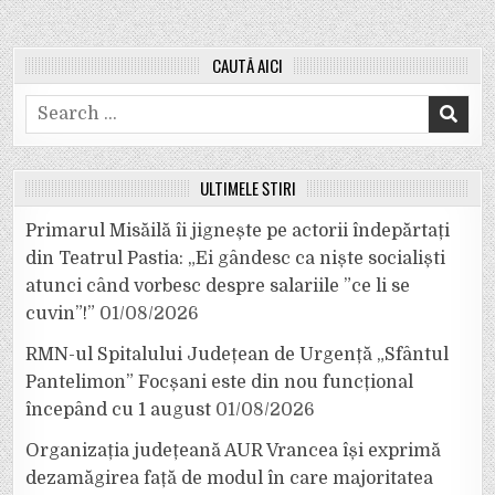
CAUTĂ AICI
Search
for:
ULTIMELE ȘTIRI
Primarul Misăilă îi jignește pe actorii îndepărtați
din Teatrul Pastia: „Ei gândesc ca niște socialiști
atunci când vorbesc despre salariile ”ce li se
cuvin”!”
01/08/2026
RMN-ul Spitalului Județean de Urgență „Sfântul
Pantelimon” Focșani este din nou funcțional
începând cu 1 august
01/08/2026
Organizația județeană AUR Vrancea își exprimă
dezamăgirea față de modul în care majoritatea