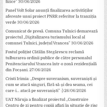
fizice”
30/06/2026
Panel Volt Solar anunță finalizarea activităților
aferente unui proiect PNRR referitor la tranziția
verde
30/06/2026
Comunicat de presă. Comuna Tulnici demarează
proiectul „Digitalizarea turismului local al
comunei Tulnici, județul Vrancea”
30/06/2026
Fostul polițist Cătălin Stegărescu reclamă
tulburarea ordinii publice de către personalul
Penitenciarului Vrancea într-o zonă rezidențială
din Focșani.
27/06/2026
Cristi Irimia: „Despre suveranism, suveraniști și
cum se atacă singuri, fără să-și dea seama, cei
care-i… atacă pe suveraniști” :)
26/06/2026
UAT Năruja a finalizat proiectul „Construire
Centru de zi pentru copiii aflați în situație de risc