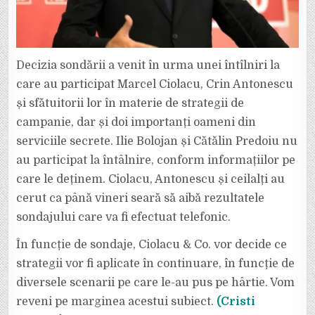
Decizia sondării a venit în urma unei întîlniri la
care au participat Marcel Ciolacu, Crin Antonescu
și sfătuitorii lor în materie de strategii de
campanie, dar și doi importanți oameni din
serviciile secrete. Ilie Bolojan și Cătălin Predoiu nu
au participat la întâlnire, conform informațiilor pe
care le deținem. Ciolacu, Antonescu și ceilalți au
cerut ca până vineri seară să aibă rezultatele
sondajului care va fi efectuat telefonic.
În funcție de sondaje, Ciolacu & Co. vor decide ce
strategii vor fi aplicate în continuare, în funcție de
diversele scenarii pe care le-au pus pe hârtie. Vom
reveni pe marginea acestui subiect.
(Cristi