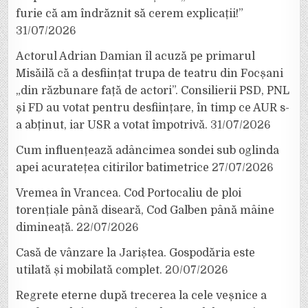
furie că am îndrăznit să cerem explicații!”
31/07/2026
Actorul Adrian Damian îl acuză pe primarul
Misăilă că a desființat trupa de teatru din Focșani
„din răzbunare față de actori”. Consilierii PSD, PNL
și FD au votat pentru desființare, în timp ce AUR s-
a abținut, iar USR a votat împotrivă.
31/07/2026
Cum influențează adâncimea sondei sub oglinda
apei acuratețea citirilor batimetrice
27/07/2026
Vremea în Vrancea. Cod Portocaliu de ploi
torențiale până diseară, Cod Galben până mâine
dimineață.
22/07/2026
Casă de vânzare la Jariștea. Gospodăria este
utilată și mobilată complet.
20/07/2026
Regrete eterne după trecerea la cele veșnice a