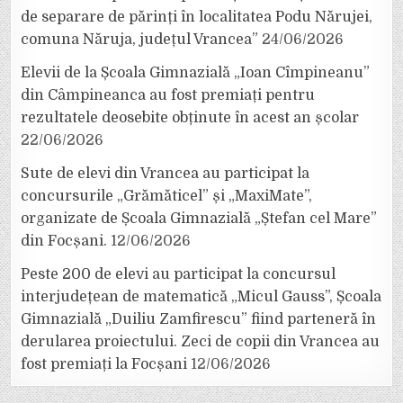
de separare de părinți în localitatea Podu Nărujei,
comuna Năruja, județul Vrancea”
24/06/2026
Elevii de la Școala Gimnazială „Ioan Cîmpineanu”
din Câmpineanca au fost premiați pentru
rezultatele deosebite obținute în acest an școlar
22/06/2026
Sute de elevi din Vrancea au participat la
concursurile „Grămăticel” și „MaxiMate”,
organizate de Școala Gimnazială „Ștefan cel Mare”
din Focșani.
12/06/2026
Peste 200 de elevi au participat la concursul
interjudețean de matematică „Micul Gauss”, Școala
Gimnazială „Duiliu Zamfirescu” fiind parteneră în
derularea proiectului. Zeci de copii din Vrancea au
fost premiați la Focșani
12/06/2026