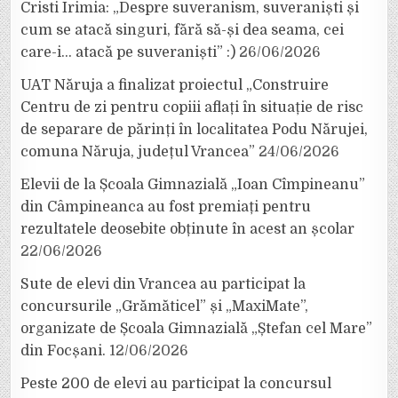
Cristi Irimia: „Despre suveranism, suveraniști și
cum se atacă singuri, fără să-și dea seama, cei
care-i… atacă pe suveraniști” :)
26/06/2026
UAT Năruja a finalizat proiectul „Construire
Centru de zi pentru copiii aflați în situație de risc
de separare de părinți în localitatea Podu Nărujei,
comuna Năruja, județul Vrancea”
24/06/2026
Elevii de la Școala Gimnazială „Ioan Cîmpineanu”
din Câmpineanca au fost premiați pentru
rezultatele deosebite obținute în acest an școlar
22/06/2026
Sute de elevi din Vrancea au participat la
concursurile „Grămăticel” și „MaxiMate”,
organizate de Școala Gimnazială „Ștefan cel Mare”
din Focșani.
12/06/2026
Peste 200 de elevi au participat la concursul