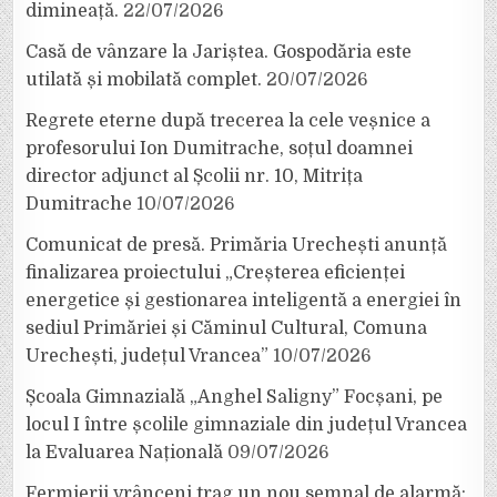
dimineață.
22/07/2026
Casă de vânzare la Jariștea. Gospodăria este
utilată și mobilată complet.
20/07/2026
Regrete eterne după trecerea la cele veșnice a
profesorului Ion Dumitrache, soțul doamnei
director adjunct al Școlii nr. 10, Mitrița
Dumitrache
10/07/2026
Comunicat de presă. Primăria Urechești anunță
finalizarea proiectului „Creșterea eficienței
energetice și gestionarea inteligentă a energiei în
sediul Primăriei și Căminul Cultural, Comuna
Urechești, județul Vrancea”
10/07/2026
Școala Gimnazială „Anghel Saligny” Focșani, pe
locul I între școlile gimnaziale din județul Vrancea
la Evaluarea Națională
09/07/2026
Fermierii vrânceni trag un nou semnal de alarmă: