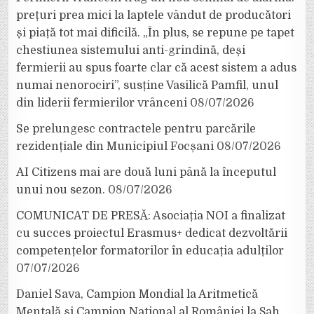
prețuri prea mici la laptele vândut de producători
și piață tot mai dificilă. „În plus, se repune pe tapet
chestiunea sistemului anti-grindină, deși
fermierii au spus foarte clar că acest sistem a adus
numai nenorociri”, susține Vasilică Pamfil, unul
din liderii fermierilor vrânceni
08/07/2026
Se prelungesc contractele pentru parcările
rezidențiale din Municipiul Focșani
08/07/2026
AI Citizens mai are două luni până la începutul
unui nou sezon.
08/07/2026
COMUNICAT DE PRESĂ: Asociația NOI a finalizat
cu succes proiectul Erasmus+ dedicat dezvoltării
competențelor formatorilor în educația adulților
07/07/2026
Daniel Sava, Campion Mondial la Aritmetică
Mentală și Campion Național al României la Șah