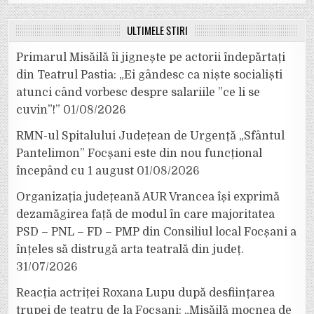
ULTIMELE ȘTIRI
Primarul Misăilă îi jignește pe actorii îndepărtați
din Teatrul Pastia: „Ei gândesc ca niște socialiști
atunci când vorbesc despre salariile ”ce li se
cuvin”!”
01/08/2026
RMN-ul Spitalului Județean de Urgență „Sfântul
Pantelimon” Focșani este din nou funcțional
începând cu 1 august
01/08/2026
Organizația județeană AUR Vrancea își exprimă
dezamăgirea față de modul în care majoritatea
PSD – PNL – FD – PMP din Consiliul local Focșani a
înțeles să distrugă arta teatrală din județ.
31/07/2026
Reacția actriței Roxana Lupu după desființarea
trupei de teatru de la Focșani: „Misăilă mocnea de