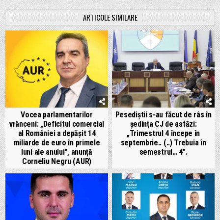
ARTICOLE SIMILARE
Vocea parlamentarilor
Pesediștii s-au făcut de râs în
vrânceni: „Deficitul comercial
ședința CJ de astăzi:
al României a depășit 14
„Trimestrul 4 începe în
miliarde de euro în primele
septembrie.. (..) Trebuia în
luni ale anului”, anunță
semestrul… 4”.
Corneliu Negru (AUR)