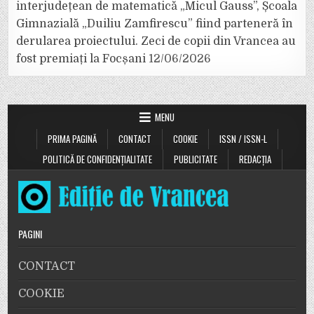
interjudețean de matematică „Micul Gauss”, Școala
Gimnazială „Duiliu Zamfirescu” fiind parteneră în
derularea proiectului. Zeci de copii din Vrancea au
fost premiați la Focșani
12/06/2026
MENU
PRIMA PAGINĂ
CONTACT
COOKIE
ISSN / ISSN-L
POLITICĂ DE CONFIDENȚIALITATE
PUBLICITATE
REDACȚIA
PAGINI
CONTACT
COOKIE