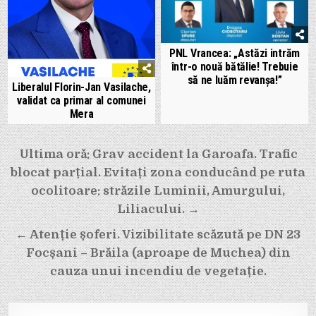
PNL Vrancea: „Astăzi intrăm
într-o nouă bătălie! Trebuie
să ne luăm revanșa!”
Liberalul Florin-Jan Vasilache,
validat ca primar al comunei
Mera
Navigare
Ultima oră: Grav accident la Garoafa. Trafic
în
blocat parțial. Evitați zona conducând pe ruta
articole
ocolitoare: străzile Luminii, Amurgului,
Liliacului. →
← Atenție șoferi. Vizibilitate scăzută pe DN 23
Focșani – Brăila (aproape de Muchea) din
cauza unui incendiu de vegetație.