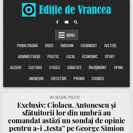
Skip
to
content
MENU
PRIMA PAGINĂ
VIDEO
EMISIUNI
EVENIMENT
JUSTIȚIE
ADMINISTRAȚIE
POLITIC
LOCAL
ECONOMIC
SPORT
ALEGERI
CULTURĂ
STRĂZI
SĂNĂTATE
ÎNVĂȚĂMÂNT
OPINII
ANUNȚURI
EXECUTĂRI
PROMO
COOKIES
POSTED
ALEGERI
,
POLITIC
IN
Exclusiv: Ciolacu, Antonescu și
sfătuitorii lor din umbră au
comandat astăzi un sondaj de opinie
pentru a-i „testa” pe George Simion