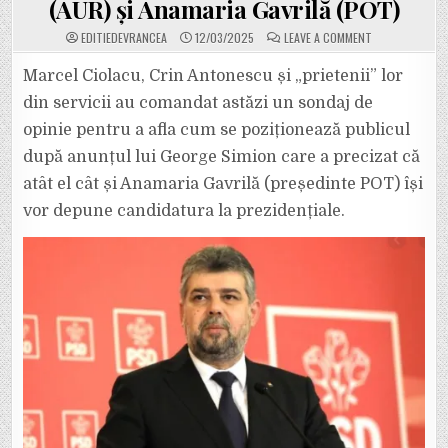
(AUR) și Anamaria Gavrilă (POT)
ON
EDITIEDEVRANCEA
12/03/2025
LEAVE A COMMENT
EXCLUSIV:
CIOLACU,
ANTONESCU
Marcel Ciolacu, Crin Antonescu și „prietenii” lor
ȘI
SFĂTUITORII
din servicii au comandat astăzi un sondaj de
LOR
DIN
opinie pentru a afla cum se poziționează publicul
UMBRĂ
AU
după anunțul lui George Simion care a precizat că
COMANDAT
ASTĂZI
UN
atât el cât și Anamaria Gavrilă (președinte POT) își
SONDAJ
DE
vor depune candidatura la prezidențiale.
OPINIE
PENTRU
A-
I
„TESTA”
PE
GEORGE
SIMION
(AUR)
ȘI
ANAMARIA
GAVRILĂ
(POT)