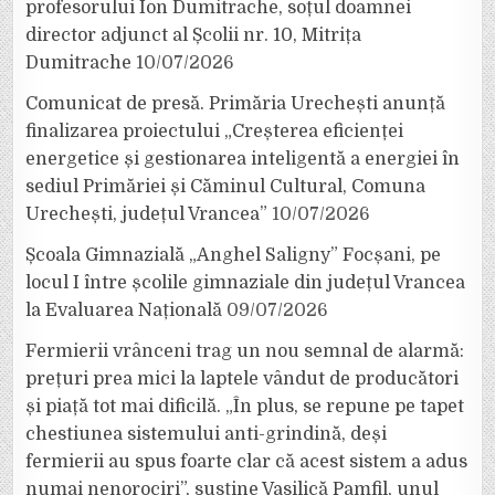
profesorului Ion Dumitrache, soțul doamnei
director adjunct al Școlii nr. 10, Mitrița
Dumitrache
10/07/2026
Comunicat de presă. Primăria Urechești anunță
finalizarea proiectului „Creșterea eficienței
energetice și gestionarea inteligentă a energiei în
sediul Primăriei și Căminul Cultural, Comuna
Urechești, județul Vrancea”
10/07/2026
Școala Gimnazială „Anghel Saligny” Focșani, pe
locul I între școlile gimnaziale din județul Vrancea
la Evaluarea Națională
09/07/2026
Fermierii vrânceni trag un nou semnal de alarmă:
prețuri prea mici la laptele vândut de producători
și piață tot mai dificilă. „În plus, se repune pe tapet
chestiunea sistemului anti-grindină, deși
fermierii au spus foarte clar că acest sistem a adus
numai nenorociri”, susține Vasilică Pamfil, unul