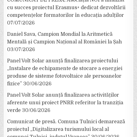
cu succes proiectul Erasmus+ dedicat dezvoltării
competențelor formatorilor în educația adulților
07/07/2026
Daniel Sava, Campion Mondial la Aritmetică
Mentală și Campion Național al României la Șah
03/07/2026
Panel Volt Solar anunță finalizarea proiectului
„Instalare de echipamente de stocare a energiei
produse de sisteme fotovoltaice ale persoanelor
fizice”
30/06/2026
Panel Volt Solar anunță finalizarea activităților
aferente unui proiect PNRR referitor la tranziția
verde
30/06/2026
Comunicat de presă. Comuna Tulnici demarează
proiectul „Digitalizarea turismului local al
comunei Tulnici, județul Vrancea”
30/06/2026