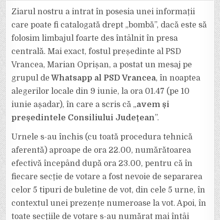
UNDE
ȘTIA
Ziarul nostru a intrat în posesia unei informații
OPRIȘAN,
PE
care poate fi catalogată drept „bombă”, dacă este să
10
IUNIE,
folosim limbajul foarte des întâlnit în presa
LA
ORA
centrală. Mai exact, fostul președinte al PSD
01.47,
CĂ
HALICI
Vrancea, Marian Oprișan, a postat un mesaj pe
ERA
CÂȘTIGĂTOR
grupul de
Whatsapp al PSD Vrancea
, în noaptea
AL
ALEGERILOR
alegerilor locale din 9 iunie, la ora 01.47 (pe 10
PENTRU
ȘEFIA
iunie așadar), în care a scris că „
avem și
CJ?
președintele Consiliului Județean
”.
Urnele s-au închis (cu toată procedura tehnică
aferentă) aproape de ora 22.00, numărătoarea
efectivă începând după ora 23.00, pentru că în
fiecare secție de votare a fost nevoie de separarea
celor 5 tipuri de buletine de vot, din cele 5 urne, în
contextul unei prezențe numeroase la vot. Apoi, în
toate secțiile de votare s-au numărat mai întâi