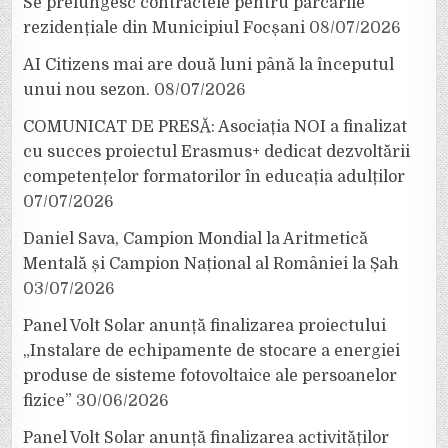
Se prelungesc contractele pentru parcările
rezidențiale din Municipiul Focșani
08/07/2026
AI Citizens mai are două luni până la începutul
unui nou sezon.
08/07/2026
COMUNICAT DE PRESĂ: Asociația NOI a finalizat
cu succes proiectul Erasmus+ dedicat dezvoltării
competențelor formatorilor în educația adulților
07/07/2026
Daniel Sava, Campion Mondial la Aritmetică
Mentală și Campion Național al României la Șah
03/07/2026
Panel Volt Solar anunță finalizarea proiectului
„Instalare de echipamente de stocare a energiei
produse de sisteme fotovoltaice ale persoanelor
fizice”
30/06/2026
Panel Volt Solar anunță finalizarea activităților