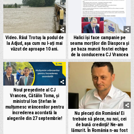
Video. Râul Trotuș la podul de
Halici își face campanie pe
la Adjud, așa cum nu l-ați mai
seama morților din Diaspora și
văzut de aproape 10 ani.
pe baza muncii fostei echipe
de la conducerea CJ Vrancea
Noul președinte al CJ
Vrancea, Cătălin Toma, și
ministrul Ion Ștefan le
mulțumesc vrâncenilor pentru
încrederea acordată la
Nu plecați din România! Ei
alegerile din 27 septembrie!
trebuie să plece, nu noi, cei
de bună credință! Ne-am
lămurit. În România n-au fost