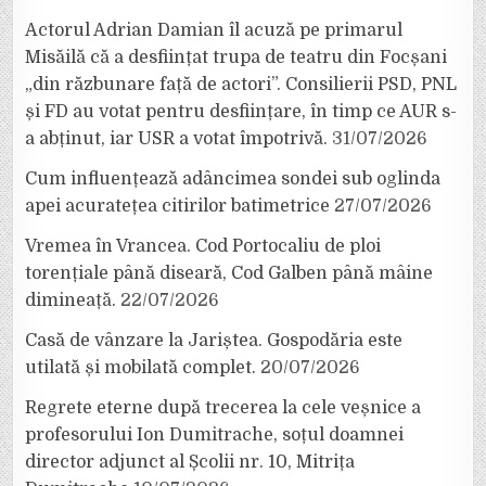
Actorul Adrian Damian îl acuză pe primarul
Misăilă că a desființat trupa de teatru din Focșani
„din răzbunare față de actori”. Consilierii PSD, PNL
și FD au votat pentru desființare, în timp ce AUR s-
a abținut, iar USR a votat împotrivă.
31/07/2026
Cum influențează adâncimea sondei sub oglinda
apei acuratețea citirilor batimetrice
27/07/2026
Vremea în Vrancea. Cod Portocaliu de ploi
torențiale până diseară, Cod Galben până mâine
dimineață.
22/07/2026
Casă de vânzare la Jariștea. Gospodăria este
utilată și mobilată complet.
20/07/2026
Regrete eterne după trecerea la cele veșnice a
profesorului Ion Dumitrache, soțul doamnei
director adjunct al Școlii nr. 10, Mitrița