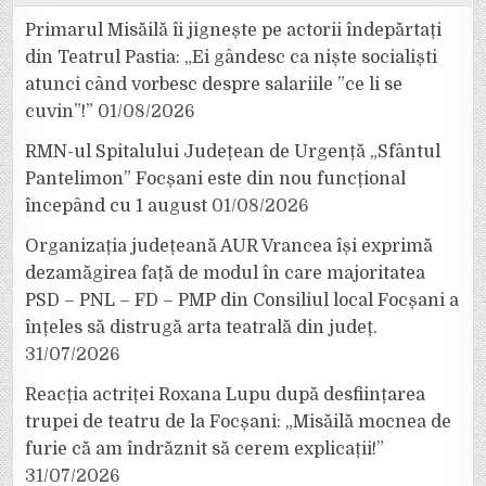
Primarul Misăilă îi jignește pe actorii îndepărtați
din Teatrul Pastia: „Ei gândesc ca niște socialiști
atunci când vorbesc despre salariile ”ce li se
cuvin”!”
01/08/2026
RMN-ul Spitalului Județean de Urgență „Sfântul
Pantelimon” Focșani este din nou funcțional
începând cu 1 august
01/08/2026
Organizația județeană AUR Vrancea își exprimă
dezamăgirea față de modul în care majoritatea
PSD – PNL – FD – PMP din Consiliul local Focșani a
înțeles să distrugă arta teatrală din județ.
31/07/2026
Reacția actriței Roxana Lupu după desființarea
trupei de teatru de la Focșani: „Misăilă mocnea de
furie că am îndrăznit să cerem explicații!”
31/07/2026