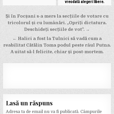
vreodată alegeri libere.
Navigare
Și în Focșani s-a mers la secțiile de votare cu
în
tricolorul și cu lumânări. „Opriți dictatura.
articole
Deschideți secțiile de vot”. →
← Halici a fost la Tulnici să vadă cum a
reabilitat Cătălin Toma podul peste râul Putna.
A uitat să-l felicite, chiar și post-mortem.
Lasă un răspuns
Adresa ta de email nu va fi publicată.
Câmpurile