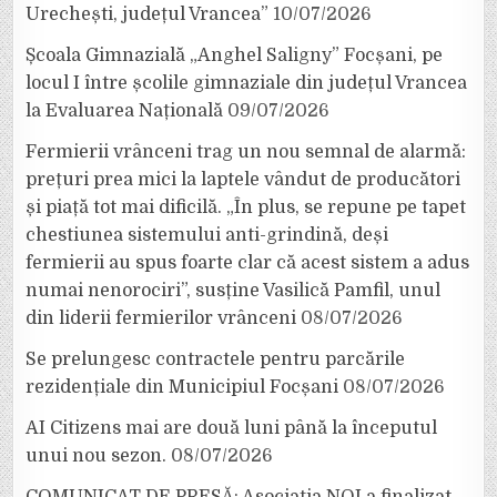
Urechești, județul Vrancea”
10/07/2026
Școala Gimnazială „Anghel Saligny” Focșani, pe
locul I între școlile gimnaziale din județul Vrancea
la Evaluarea Națională
09/07/2026
Fermierii vrânceni trag un nou semnal de alarmă:
prețuri prea mici la laptele vândut de producători
și piață tot mai dificilă. „În plus, se repune pe tapet
chestiunea sistemului anti-grindină, deși
fermierii au spus foarte clar că acest sistem a adus
numai nenorociri”, susține Vasilică Pamfil, unul
din liderii fermierilor vrânceni
08/07/2026
Se prelungesc contractele pentru parcările
rezidențiale din Municipiul Focșani
08/07/2026
AI Citizens mai are două luni până la începutul
unui nou sezon.
08/07/2026
COMUNICAT DE PRESĂ: Asociația NOI a finalizat