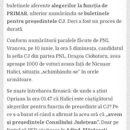
buletinele aferente
alegerilor la funcția de
PRIMAR
, ulterior numărându-se
buletinele
pentru președintele CJ
. Deci a fost un proces de
durată.
Conform numărătorii paralele făcute de PNL
Vrancea, pe 10 iunie, la ora 5 dimineața, candidatul
la șefia CJ din partea PNL, Dragoș Ciobotaru, avea
aproape 1000 de voturi avans față de Nicușor
Halici, situația „schimbându-se” în orele
următoare.
Se naște întrebarea firească: de unde a știut
Oprișan la ora 01.47 că Halici este câștigătorul
alegerilor pentru funcția de președinte al CJ? Pe
ce s-a bazat el când a afirmat la acea oră că
„avem
și președintele Consiliului Județean”.
Doar pe