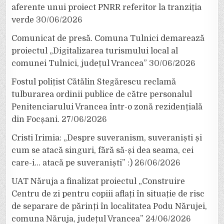
aferente unui proiect PNRR referitor la tranziția
verde
30/06/2026
Comunicat de presă. Comuna Tulnici demarează
proiectul „Digitalizarea turismului local al
comunei Tulnici, județul Vrancea”
30/06/2026
Fostul polițist Cătălin Stegărescu reclamă
tulburarea ordinii publice de către personalul
Penitenciarului Vrancea într-o zonă rezidențială
din Focșani.
27/06/2026
Cristi Irimia: „Despre suveranism, suveraniști și
cum se atacă singuri, fără să-și dea seama, cei
care-i… atacă pe suveraniști” :)
26/06/2026
UAT Năruja a finalizat proiectul „Construire
Centru de zi pentru copiii aflați în situație de risc
de separare de părinți în localitatea Podu Nărujei,
comuna Năruja, județul Vrancea”
24/06/2026