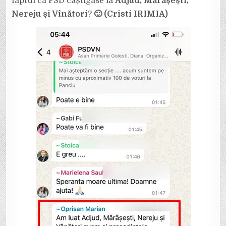
faptul că PSD câștigase la
Adjud, Mărășești,
Nereju și Vînători
?
🙂 (Cristi IRIMIA)