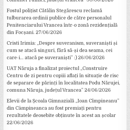
Fostul polițist Cătălin Stegărescu reclamă
tulburarea ordinii publice de către personalul
Penitenciarului Vrancea într-o zonă rezidențială
din Focșani.
27/06/2026
Cristi Irimia: „Despre suveranism, suveraniști și
cum se atacă singuri, fără să-și dea seama, cei
care-i… atacă pe suveraniști” :)
26/06/2026
UAT Năruja a finalizat proiectul „Construire
Centru de zi pentru copiii aflați în situație de risc
de separare de părinți în localitatea Podu Nărujei,
comuna Năruja, județul Vrancea”
24/06/2026
Elevii de la Școala Gimnazială „Ioan Cîmpineanu”
din Câmpineanca au fost premiați pentru
rezultatele deosebite obținute în acest an școlar
22/06/2026