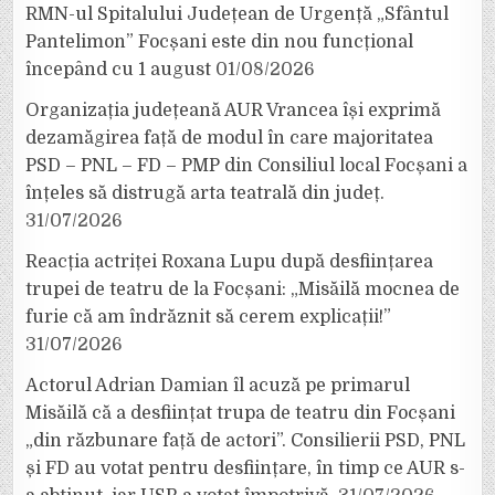
RMN-ul Spitalului Județean de Urgență „Sfântul
Pantelimon” Focșani este din nou funcțional
începând cu 1 august
01/08/2026
Organizația județeană AUR Vrancea își exprimă
dezamăgirea față de modul în care majoritatea
PSD – PNL – FD – PMP din Consiliul local Focșani a
înțeles să distrugă arta teatrală din județ.
31/07/2026
Reacția actriței Roxana Lupu după desființarea
trupei de teatru de la Focșani: „Misăilă mocnea de
furie că am îndrăznit să cerem explicații!”
31/07/2026
Actorul Adrian Damian îl acuză pe primarul
Misăilă că a desființat trupa de teatru din Focșani
„din răzbunare față de actori”. Consilierii PSD, PNL
și FD au votat pentru desființare, în timp ce AUR s-