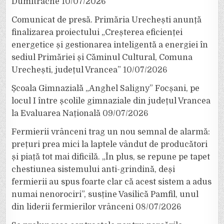
Dumitrache
10/07/2026
Comunicat de presă. Primăria Urechești anunță
finalizarea proiectului „Creșterea eficienței
energetice și gestionarea inteligentă a energiei în
sediul Primăriei și Căminul Cultural, Comuna
Urechești, județul Vrancea”
10/07/2026
Școala Gimnazială „Anghel Saligny” Focșani, pe
locul I între școlile gimnaziale din județul Vrancea
la Evaluarea Națională
09/07/2026
Fermierii vrânceni trag un nou semnal de alarmă:
prețuri prea mici la laptele vândut de producători
și piață tot mai dificilă. „În plus, se repune pe tapet
chestiunea sistemului anti-grindină, deși
fermierii au spus foarte clar că acest sistem a adus
numai nenorociri”, susține Vasilică Pamfil, unul
din liderii fermierilor vrânceni
08/07/2026