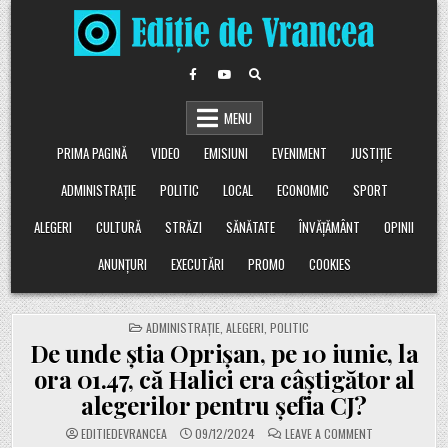
Skip
to
content
MENU
PRIMA PAGINĂ
VIDEO
EMISIUNI
EVENIMENT
JUSTIȚIE
ADMINISTRAȚIE
POLITIC
LOCAL
ECONOMIC
SPORT
ALEGERI
CULTURĂ
STRĂZI
SĂNĂTATE
ÎNVĂȚĂMÂNT
OPINII
ANUNȚURI
EXECUTĂRI
PROMO
COOKIES
POSTED
ADMINISTRAȚIE
,
ALEGERI
,
POLITIC
IN
De unde știa Oprișan, pe 10 iunie, la
ora 01.47, că Halici era câștigător al
alegerilor pentru șefia CJ?
ON
EDITIEDEVRANCEA
09/12/2024
LEAVE A COMMENT
DE