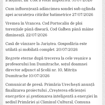
a abținut, iar USR a votat împotrivă.
31/07/2026
Cum influențează adâncimea sondei sub oglinda
apei acuratețea citirilor batimetrice
27/07/2026
Vremea în Vrancea. Cod Portocaliu de ploi
torențiale până diseară, Cod Galben până mâine
dimineață.
22/07/2026
Casă de vânzare la Jariștea. Gospodăria este
utilată și mobilată complet.
20/07/2026
Regrete eterne după trecerea la cele veșnice a
profesorului Ion Dumitrache, soțul doamnei
director adjunct al Școlii nr. 10, Mitrița
Dumitrache
10/07/2026
Comunicat de presă. Primăria Urechești anunță
finalizarea proiectului „Creșterea eficienței
energetice și gestionarea inteligentă a energiei în
sediul Primăriei și Căminul Cultural, Comuna