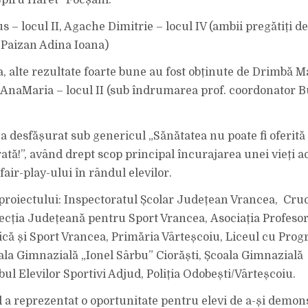
piru Haret” Focșani:
– locul II, Agache Dimitrie – locul IV (ambii pregătiți de
Paizan Adina Ioana)
 alte rezultate foarte bune au fost obținute de Drimbă Mar
 AnaMaria – locul II (sub îndrumarea prof. coordonator 
a desfășurat sub genericul „Sănătatea nu poate fi oferită 
ată!”, având drept scop principal încurajarea unei vieți ac
air-play-ului în rândul elevilor.
 proiectului: Inspectoratul Școlar Județean Vrancea, Cru
ecția Județeană pentru Sport Vrancea, Asociația Profesor
ică și Sport Vrancea, Primăria Vârteșcoiu, Liceul cu Pro
ala Gimnazială „Ionel Sârbu” Ciorăști, Școala Gimnazială
ul Elevilor Sportivi Adjud, Poliția Odobești/Vârteșcoiu.
a reprezentat o oportunitate pentru elevi de a-și demonst