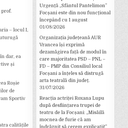
Urgență „Sfântul Pantelimon”
 prof.
Focșani este din nou funcțional
începând cu 1 august
01/08/2026
ia – locul I,
Buturugă
Organizația județeană AUR
Vrancea își exprimă
dezamăgirea față de modul în
în dar, ea
care majoritatea PSD – PNL –
tive și
FD – PMP din Consiliul local
Focșani a înțeles să distrugă
arta teatrală din județ.
cea Roșie
31/07/2026
ilor de
Reacția actriței Roxana Lupu
gram Sportiv
după desființarea trupei de
teatru de la Focșani: „Misăilă
mocnea de furie că am
ra calitățile
îndrăznit să cerem explicații!”