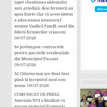
tapet chestiunea sistemului
anti-grindină, deși fermierii au
spus foarte clar că acest sistem
a adus numai nenorociri”,
susține Vasilică Pamfil, unul din
liderii fermierilor vrânceni
08/07/2026
Se prelungesc contractele
pentru parcările rezidențiale
din Municipiul Focșani
08/07/2026
AI Citizens mai are două luni
până la începutul unui nou
sezon.
08/07/2026
COMUNICAT DE PRESĂ:
Asociația NOI a finalizat cu
succes proiectul Erasmus+