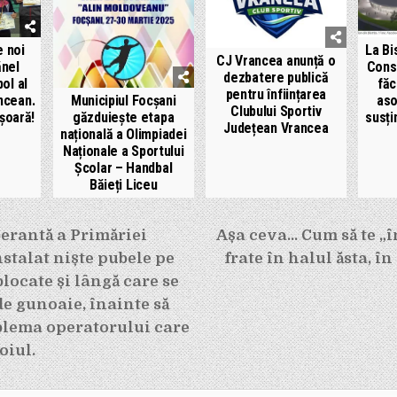
e noi
La Bis
CJ Vrancea anunță o
ănel
Consi
dezbatere publică
bol al
făc
pentru înființarea
Municipiul Focșani
ncean.
aso
Clubului Sportiv
găzduiește etapa
ușoară!
susți
Județean Vrancea
națională a Olimpiadei
Naționale a Sportului
Școlar – Handbal
Băieți Liceu
e
erantă a Primăriei
Așa ceva… Cum să te „
nstalat niște pubele pe
frate în halul ăsta, în
blocate și lângă care se
e gunoaie, înainte să
blema operatorului care
oiul.