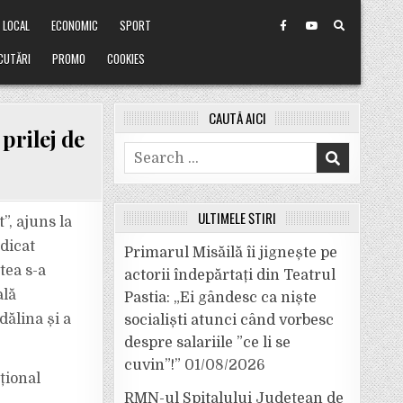
LOCAL
ECONOMIC
SPORT
CUTĂRI
PROMO
COOKIES
CAUTĂ AICI
prilej de
Search
for:
ULTIMELE ȘTIRI
”, ajuns la
dicat
Primarul Misăilă îi jignește pe
tea s-a
actorii îndepărtați din Teatrul
ală
Pastia: „Ei gândesc ca niște
ălina și a
socialiști atunci când vorbesc
despre salariile ”ce li se
cuvin”!”
01/08/2026
țional
RMN-ul Spitalului Județean de