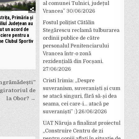
al comunei Tulnici, județul
Vrancea”
30/06/2026
trița, Primăria și
Fostul polițist Cătălin
liul Județean au
ut un acord de
Stegărescu reclamă tulburarea
ciere pentru a
ordinii publice de către
ne Clubul Sportiv
personalul Penitenciarului
Vrancea într-o zonă
rezidențială din Focșani.
27/06/2026
Cristi Irimia: „Despre
îngrămădești”
suveranism, suveraniști și cum
 giratoriul de
se atacă singuri, fără să-și dea
la Obor? →
seama, cei care-i… atacă pe
suveraniști” :)
26/06/2026
UAT Năruja a finalizat proiectul
„Construire Centru de zi
pentru copiii aflați în situație de