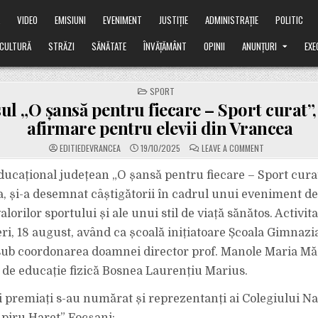
Ă
VIDEO
EMISIUNI
EVENIMENT
JUSTIȚIE
ADMINISTRAȚIE
POLITIC
CULTURĂ
STRĂZI
SĂNĂTATE
ÎNVĂȚĂMÂNT
OPINII
ANUNȚURI
EXE
POSTED
SPORT
IN
l „O șansă pentru fiecare – Sport curat”, 
afirmare pentru elevii din Vrancea
ON
EDITIEDEVRANCEA
19/10/2025
LEAVE A COMMENT
CONCURSUL
„O
ȘANSĂ
ucațional județean „O șansă pentru fiecare – Sport curat
PENTRU
FIECARE
-a, și-a desemnat câștigătorii în cadrul unui eveniment de
–
SPORT
lorilor sportului și ale unui stil de viață sănătos. Activita
CURAT”,
PRILEJ
eri, 18 august, având ca școală inițiatoare Școala Gimnazi
DE
AFIRMARE
PENTRU
sub coordonarea doamnei director prof. Manole Maria Măd
ELEVII
DIN
 de educație fizică Bosnea Laurențiu Marius.
VRANCEA
ii premiați s-au numărat și reprezentanți ai Colegiului Na