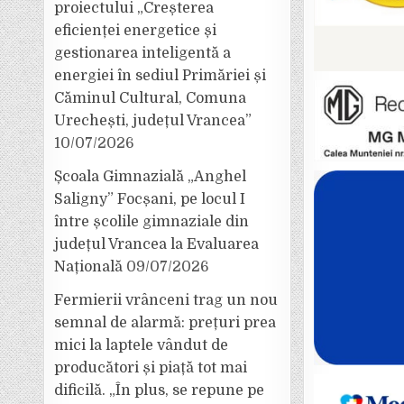
proiectului „Creșterea
eficienței energetice și
gestionarea inteligentă a
energiei în sediul Primăriei și
Căminul Cultural, Comuna
Urechești, județul Vrancea”
10/07/2026
Școala Gimnazială „Anghel
Saligny” Focșani, pe locul I
între școlile gimnaziale din
județul Vrancea la Evaluarea
Națională
09/07/2026
Fermierii vrânceni trag un nou
semnal de alarmă: prețuri prea
mici la laptele vândut de
producători și piață tot mai
dificilă. „În plus, se repune pe