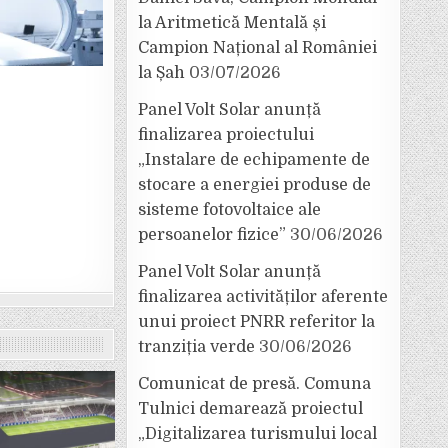
la Aritmetică Mentală și
Campion Național al României
la Șah
03/07/2026
Panel Volt Solar anunță
finalizarea proiectului
„Instalare de echipamente de
stocare a energiei produse de
sisteme fotovoltaice ale
persoanelor fizice”
30/06/2026
Panel Volt Solar anunță
finalizarea activităților aferente
unui proiect PNRR referitor la
tranziția verde
30/06/2026
Comunicat de presă. Comuna
Tulnici demarează proiectul
„Digitalizarea turismului local