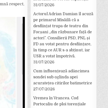
eamnă respect,
31/07/2026
Actorul Adrian Damian îl acuză
pe primarul Misăilă că a
desființat trupa de teatru din
Focșani „din răzbunare față de
actori”. Consilierii PSD, PNL și
FD au votat pentru desființare,
în timp ce AUR s-a abținut, iar
USR a votat împotrivă.
31/07/2026
Cum influențează adâncimea
sondei sub oglinda apei
acuratețea citirilor batimetrice
27/07/2026
Vremea în Vrancea. Cod
Portocaliu de ploi torențiale