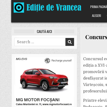
Skip
PRIMA PAGIN
to
content
ALEGERI
CAUTĂ AICI
Concursu
Search
for:
Concursul ed
ediția a XVI
promovării va
desfășurat i
Vârteșcoiu, 
profesorului
Printre elev