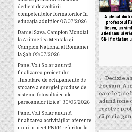
dedicat dezvoltării
competențelor formatorilor în
A plecat dintr
educația adulților
07/07/2026
profesorul F
Iliescu, un sim
Daniel Sava, Campion Mondial
atletismului vrâ
Să-i fie țărâna 
la Aritmetică Mentală și
Campion Național al României
la Șah
03/07/2026
Panel Volt Solar anunță
finalizarea proiectului
Navigar
← Decizie ab
„Instalare de echipamente de
Focșani. A i
stocare a energiei produse de
în
care le ține 
sisteme fotovoltaice ale
articole
adună tone d
persoanelor fizice”
30/06/2026
rezolve pro
Panel Volt Solar anunță
să preia gun
finalizarea activităților aferente
unui proiect PNRR referitor la