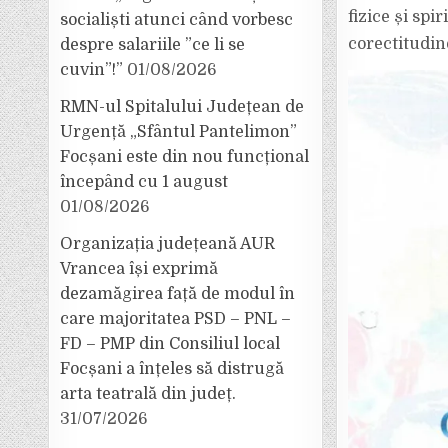
fizice și spi
socialiști atunci când vorbesc
corectitudine
despre salariile ”ce li se
cuvin”!”
01/08/2026
RMN-ul Spitalului Județean de
Urgență „Sfântul Pantelimon”
Focșani este din nou funcțional
începând cu 1 august
01/08/2026
Organizația județeană AUR
Vrancea își exprimă
dezamăgirea față de modul în
care majoritatea PSD – PNL –
FD – PMP din Consiliul local
Focșani a înțeles să distrugă
arta teatrală din județ.
31/07/2026