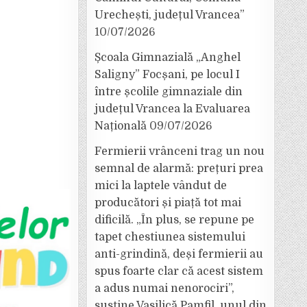
Urechești, județul Vrancea”
10/07/2026
Școala Gimnazială „Anghel
Saligny” Focșani, pe locul I
între școlile gimnaziale din
județul Vrancea la Evaluarea
Națională
09/07/2026
Fermierii vrânceni trag un nou
semnal de alarmă: prețuri prea
mici la laptele vândut de
producători și piață tot mai
dificilă. „În plus, se repune pe
tapet chestiunea sistemului
anti-grindină, deși fermierii au
spus foarte clar că acest sistem
a adus numai nenorociri”,
susține Vasilică Pamfil, unul din