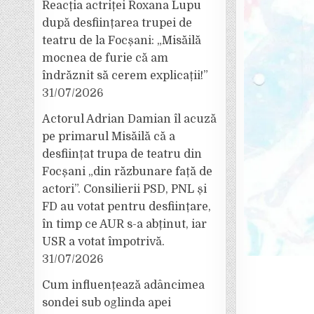
Reacția actriței Roxana Lupu
după desființarea trupei de
teatru de la Focșani: „Misăilă
mocnea de furie că am
îndrăznit să cerem explicații!”
31/07/2026
Actorul Adrian Damian îl acuză
pe primarul Misăilă că a
desființat trupa de teatru din
Focșani „din răzbunare față de
actori”. Consilierii PSD, PNL și
FD au votat pentru desființare,
în timp ce AUR s-a abținut, iar
USR a votat împotrivă.
31/07/2026
Cum influențează adâncimea
sondei sub oglinda apei