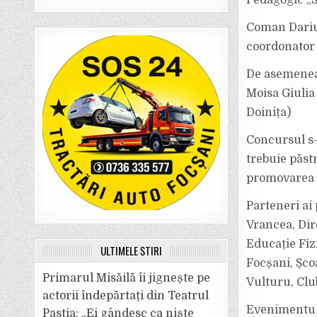
Pedagogic „S
Coman Darius 
coordonator 
De asemenea,
Moisa Giulia
Doinița)
Concursul s-
trebuie păstr
promovarea f
Parteneri ai
Vrancea, Dir
Educație Fiz
ULTIMELE ȘTIRI
Focșani, Șco
Primarul Misăilă îi jignește pe
Vulturu, Club
actorii îndepărtați din Teatrul
Evenimentul 
Pastia: „Ei gândesc ca niște