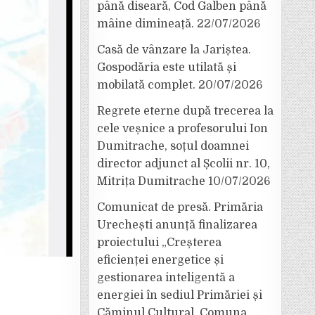
până diseară, Cod Galben până
mâine dimineață.
22/07/2026
Casă de vânzare la Jariștea.
Gospodăria este utilată și
mobilată complet.
20/07/2026
Regrete eterne după trecerea la
cele veșnice a profesorului Ion
Dumitrache, soțul doamnei
director adjunct al Școlii nr. 10,
Mitrița Dumitrache
10/07/2026
Comunicat de presă. Primăria
Urechești anunță finalizarea
proiectului „Creșterea
eficienței energetice și
gestionarea inteligentă a
energiei în sediul Primăriei și
Căminul Cultural, Comuna