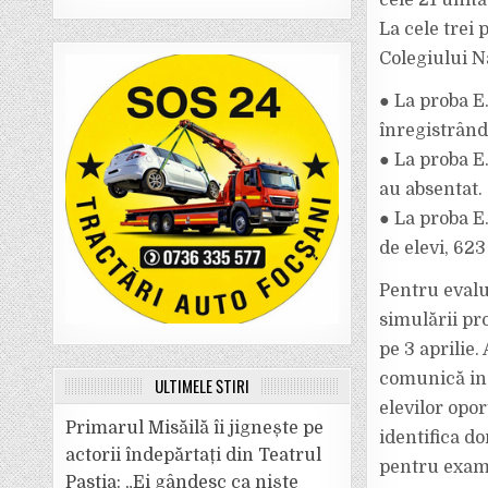
cele 21 unită
La cele trei 
Colegiului N
● La proba E.
înregistrând
● La proba E.
au absentat.
● La proba E.
de elevi, 623
Pentru evalua
simulării pr
pe 3 aprilie.
comunică ind
ULTIMELE ȘTIRI
elevilor opor
Primarul Misăilă îi jignește pe
identifica do
actorii îndepărtați din Teatrul
pentru exam
Pastia: „Ei gândesc ca niște