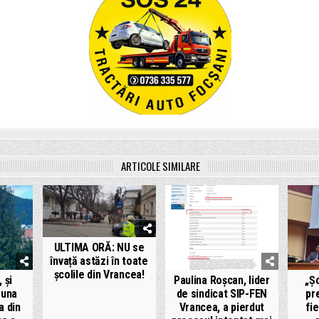
ARTICOLE SIMILARE
ULTIMA ORĂ: NU se
învață astăzi în toate
școlile din Vrancea!
 și
Paulina Roșcan, lider
„Șc
runa
de sindicat SIP-FEN
pr
a din
Vrancea, a pierdut
fi