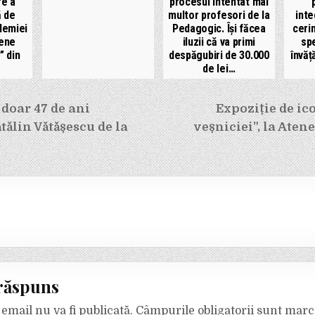
re a
procesul intentat mai
ă de
multor profesori de la
inte
demiei
Pedagogic. Își făcea
ceri
iene
iluzii că va primi
spe
” din
despăgubiri de 30.000
învă
de lei…
e
 doar 47 de ani
Expoziție de ic
tălin Vătășescu de la
veșniciei”, la Aten
răspuns
email nu va fi publicată.
Câmpurile obligatorii sunt mar