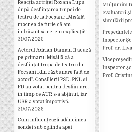
Reacția actriței Roxana Lupu
Mulțumim tut
după desființarea trupei de
evaluatori ș
teatru de la Focșani: „Misăilă
simulării pr
mocnea de furie că am
îndrăznit să cerem explicații!”
Președintele
31/07/2026
Inspector Șc
Prof. dr. Li
Actorul Adrian Damian îl acuză
pe primarul Misăilă că a
Vicepreședin
desființat trupa de teatru din
Inspector șc
Focșani „din răzbunare față de
Prof. Cristi
actori”. Consilierii PSD, PNL și
FD au votat pentru desființare,
în timp ce AUR s-a abținut, iar
USR a votat împotrivă.
31/07/2026
Cum influențează adâncimea
sondei sub oglinda apei