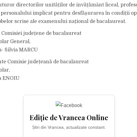
uror directorilor unităților de invățământ liceal, profes
i personalului implicat pentru desfășurarea în condiții o
obelor scrise ale examenului național de bacalaureat.
 Comisiei județene de bacalaureat
olar General,
via- Silvia MARCU
te Comisie județeană de bacalaureat
olar,
na ENOIU
Ediție de Vrancea Online
Știri din Vrancea, actualizate constant.