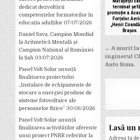
Mărășești ca
terminat șef
dedicat dezvoltării
promoție a Aca
competențelor formatorilor în
Forțelor Aer
educația adulților
07/07/2026
„Henri Coandă
Brașov.
Daniel Sava, Campion Mondial
la Aritmetică Mentală și
Navigar
← A murit la
Campion Național al României
în
inginerul Că
la Șah
03/07/2026
articole
Auto Sima.
Panel Volt Solar anunță
finalizarea proiectului
„Instalare de echipamente de
stocare a energiei produse de
sisteme fotovoltaice ale
persoanelor fizice”
30/06/2026
Panel Volt Solar anunță
Lasă un 
finalizarea activităților aferente
unui proiect PNRR referitor la
Adresa ta de 