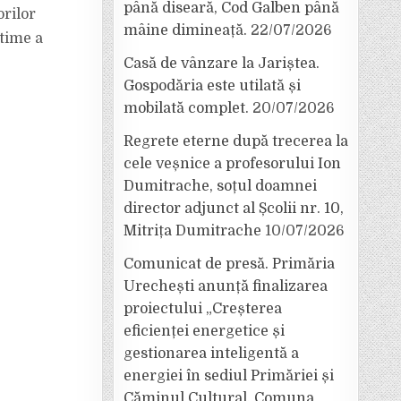
până diseară, Cod Galben până
orilor
mâine dimineață.
22/07/2026
ptime a
Casă de vânzare la Jariștea.
Gospodăria este utilată și
mobilată complet.
20/07/2026
Regrete eterne după trecerea la
cele veșnice a profesorului Ion
Dumitrache, soțul doamnei
director adjunct al Școlii nr. 10,
Mitrița Dumitrache
10/07/2026
Comunicat de presă. Primăria
Urechești anunță finalizarea
proiectului „Creșterea
eficienței energetice și
gestionarea inteligentă a
energiei în sediul Primăriei și
Căminul Cultural, Comuna