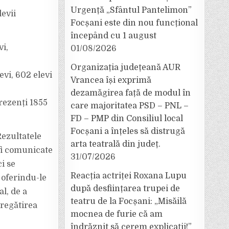
Urgență „Sfântul Pantelimon”
levii
Focșani este din nou funcțional
începând cu 1 august
vi,
01/08/2026
Organizația județeană AUR
evi, 602 elevi
Vrancea își exprimă
dezamăgirea față de modul în
prezenți 1855
care majoritatea PSD – PNL –
FD – PMP din Consiliul local
Focșani a înțeles să distrugă
Rezultatele
arta teatrală din județ.
fi comunicate
31/07/2026
ci se
Reacția actriței Roxana Lupu
 oferindu-le
după desființarea trupei de
l, de a
teatru de la Focșani: „Misăilă
pregătirea
mocnea de furie că am
îndrăznit să cerem explicații!”