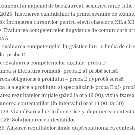
xamenului național de bacalaureat, sesiunea iunie-iulie
e 2026: Înscrierea candidaților la prima sesiune de exame
6: Încheierea cursurilor pentru elevii claselor a XII/a XII
ie: Evaluarea competențelor lingvistice de comunicare ora
ba A
: Evaluarea competențelor lingvistice într- o limbă de cir
lă -proba C
nie: Evaluarea competențelor digitale- proba D
Limba și literatura română- proba E.a)-probă scrisă
roba obligatorie a profilului – proba E.c)-probă scrisă
oba la alegere a profilului și specializării- proba E.d)- prob
ișarea rezultatelor inițiale (până la ora 12:00), vizualizarea
unerea contestațiilor (în intervalul orar 14:00-18:00)
2026: Vizualizarea lucrărilor scrise și depunerea contestaț
2026: Soluționarea contestațiilor
26: Afișarea rezultatelor finale după soluționarea contesta