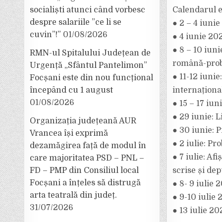
socialiști atunci când vorbesc
Calendarul e
despre salariile ”ce li se
● 2 – 4 iuni
cuvin”!”
01/08/2026
● 4 iunie 202
● 8 – 10 iun
RMN-ul Spitalului Județean de
română-pro
Urgență „Sfântul Pantelimon”
● 11-12 iunie
Focșani este din nou funcțional
începând cu 1 august
internaționa
01/08/2026
● 15 – 17 iu
● 29 iunie: 
Organizația județeană AUR
● 30 iunie: P
Vrancea își exprimă
● 2 iulie: Pr
dezamăgirea față de modul în
● 7 iulie: Af
care majoritatea PSD – PNL –
FD – PMP din Consiliul local
scrise și dep
Focșani a înțeles să distrugă
● 8- 9 iulie 
arta teatrală din județ.
● 9-10 iulie 
31/07/2026
● 13 iulie 20