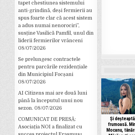
tapet chestiunea sistemului
anti-grindină, deși fermierii au
spus foarte clar că acest sistem
a adus numai nenorociri”,
susține Vasilică Pamfil, unul din
liderii fermierilor vrânceni
08/07/2026
Se prelungesc contractele
pentru parcările rezidențiale
din Municipiul Focșani
08/07/2026
AI Citizens mai are două luni
până la începutul unui nou
sezon.
08/07/2026
Și deșteaptă,
COMUNICAT DE PRESĂ:
frumoasă. Mi
Asociația NOI a finalizat cu
Mocanu, tânăr
succes proiectul Erasmus+