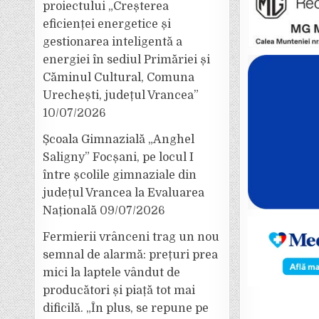
proiectului „Creșterea
eficienței energetice și
gestionarea inteligentă a
energiei în sediul Primăriei și
Căminul Cultural, Comuna
Urechești, județul Vrancea”
10/07/2026
Școala Gimnazială „Anghel
Saligny” Focșani, pe locul I
între școlile gimnaziale din
județul Vrancea la Evaluarea
Națională
09/07/2026
Fermierii vrânceni trag un nou
semnal de alarmă: prețuri prea
mici la laptele vândut de
producători și piață tot mai
dificilă. „În plus, se repune pe