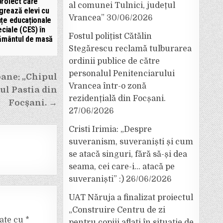
proiect care
al comunei Tulnici, județul
grează elevi cu
Vrancea”
30/06/2026
nțe educaționale
ciale (CES) în
Fostul polițist Cătălin
țământul de masă
Stegărescu reclamă tulburarea
ordinii publice de către
personalul Penitenciarului
oane: „Chipul
Vrancea într-o zonă
eul Pastia din
rezidențială din Focșani.
Focșani. →
27/06/2026
Cristi Irimia: „Despre
suveranism, suveraniști și cum
se atacă singuri, fără să-și dea
seama, cei care-i… atacă pe
suveraniști” :)
26/06/2026
UAT Năruja a finalizat proiectul
„Construire Centru de zi
cate cu
*
pentru copiii aflați în situație de