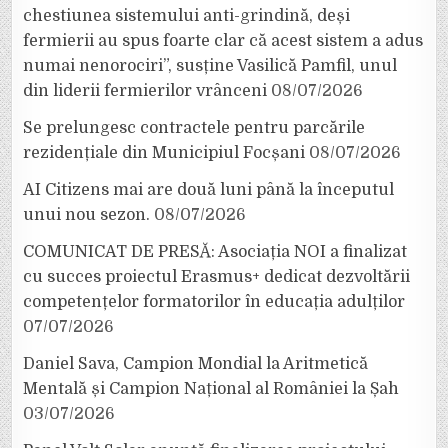
chestiunea sistemului anti-grindină, deși
fermierii au spus foarte clar că acest sistem a adus
numai nenorociri”, susține Vasilică Pamfil, unul
din liderii fermierilor vrânceni
08/07/2026
Se prelungesc contractele pentru parcările
rezidențiale din Municipiul Focșani
08/07/2026
AI Citizens mai are două luni până la începutul
unui nou sezon.
08/07/2026
COMUNICAT DE PRESĂ: Asociația NOI a finalizat
cu succes proiectul Erasmus+ dedicat dezvoltării
competențelor formatorilor în educația adulților
07/07/2026
Daniel Sava, Campion Mondial la Aritmetică
Mentală și Campion Național al României la Șah
03/07/2026