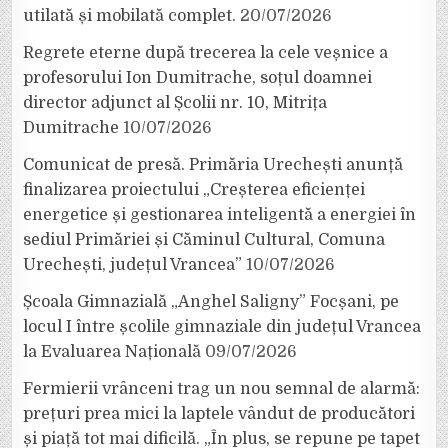
utilată și mobilată complet.
20/07/2026
Regrete eterne după trecerea la cele veșnice a
profesorului Ion Dumitrache, soțul doamnei
director adjunct al Școlii nr. 10, Mitrița
Dumitrache
10/07/2026
Comunicat de presă. Primăria Urechești anunță
finalizarea proiectului „Creșterea eficienței
energetice și gestionarea inteligentă a energiei în
sediul Primăriei și Căminul Cultural, Comuna
Urechești, județul Vrancea”
10/07/2026
Școala Gimnazială „Anghel Saligny” Focșani, pe
locul I între școlile gimnaziale din județul Vrancea
la Evaluarea Națională
09/07/2026
Fermierii vrânceni trag un nou semnal de alarmă:
prețuri prea mici la laptele vândut de producători
și piață tot mai dificilă. „În plus, se repune pe tapet