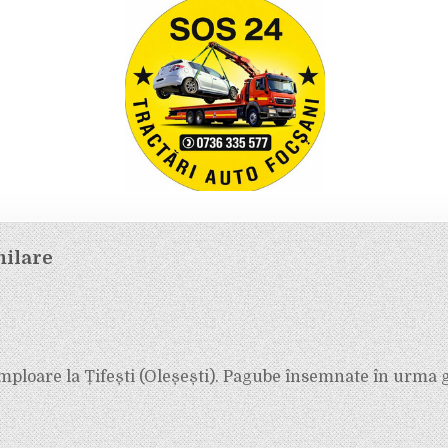
milare
mploare la Țifești (Oleșești). Pagube însemnate în urma 