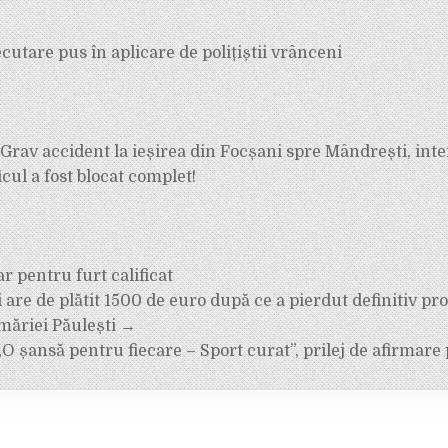
utare pus în aplicare de polițiștii vrânceni
rav accident la ieșirea din Focșani spre Mândrești, inte
icul a fost blocat complet!
ar pentru furt calificat
e
ci are de plătit 1500 de euro după ce a pierdut definitiv pr
măriei Păulești →
 șansă pentru fiecare – Sport curat”, prilej de afirmare 