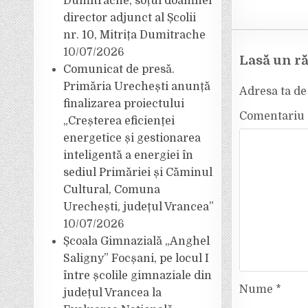
Dumitrache, soțul doamnei
director adjunct al Școlii
nr. 10, Mitrița Dumitrache
10/07/2026
Lasă un r
Comunicat de presă.
Primăria Urechești anunță
Adresa ta de 
finalizarea proiectului
Comentariu
„Creșterea eficienței
energetice și gestionarea
inteligentă a energiei în
sediul Primăriei și Căminul
Cultural, Comuna
Urechești, județul Vrancea”
10/07/2026
Școala Gimnazială „Anghel
Saligny” Focșani, pe locul I
între școlile gimnaziale din
Nume
*
județul Vrancea la