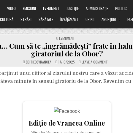
Ă
VIDEO
EMISIUNI
EVENIMENT
JUSTIȚIE
ADMINISTRAȚIE
POLITIC
CULTURĂ
STRĂZI
SĂNĂTATE
ÎNVĂȚĂMÂNT
OPINII
ANUNȚURI
EXE
POSTED
EVENIMENT
IN
a… Cum să te „îngrămădești” frate în halul
giratoriul de la Obor?
ON
EDITIEDEVRANCEA
17/10/2025
LEAVE A COMMENT
AȘA
CEVA…
CUM
parținut unui cititor al ziarului nostru care a văzut acci
SĂ
TE
âteva minute în sensul giratoriu de la Obor. Revenim cu d
„ÎNGRĂMĂDEȘTI”
FRATE
ÎN
HALUL
ĂSTA,
ÎN
GIRATORIUL
DE
LA
OBOR?
Ediție de Vrancea Online
Știri din Vrancea, actualizate constant.