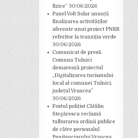
fizice”
30/06/2026
Panel Volt Solar anunță
finalizarea activităților
aferente unui proiect PNRR
referitor la tranziția verde
30/06/2026
Comunicat de presă.
Comuna Tulnici
demarează proiectul
„Digitalizarea turismului
local al comunei Tulnici,
județul Vrancea”
30/06/2026
Fostul polițist Cătălin
Stegărescu reclamă
tulburarea ordinii publice
de către personalul
Penitenciarului Vrancea