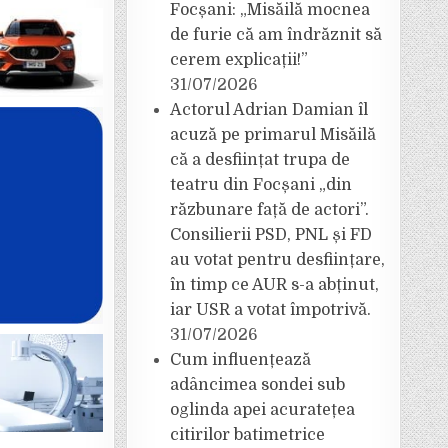
Focșani: „Misăilă mocnea
de furie că am îndrăznit să
cerem explicații!”
31/07/2026
Actorul Adrian Damian îl
acuză pe primarul Misăilă
că a desființat trupa de
teatru din Focșani „din
răzbunare față de actori”.
Consilierii PSD, PNL și FD
au votat pentru desființare,
în timp ce AUR s-a abținut,
iar USR a votat împotrivă.
31/07/2026
Cum influențează
adâncimea sondei sub
oglinda apei acuratețea
citirilor batimetrice