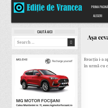
Skip
PRIMA PAGIN
to
content
ALEGERI
CAUTĂ AICI
Așa cev
Search
for:
Reacția i-a a
în urmă cu c