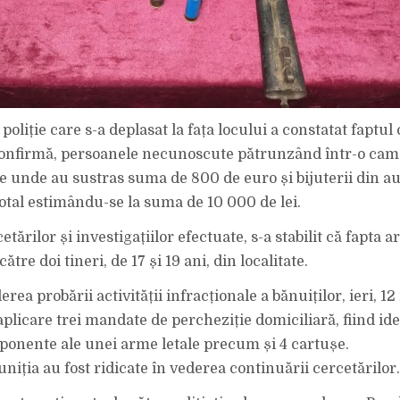
poliție care s-a deplasat la fața locului a constatat faptul
confirmă, persoanele necunoscute pătrunzând într-o cam
de unde au sustras suma de 800 de euro și bijuterii din au
total estimându-se la suma de 10 000 de lei.
tărilor și investigațiilor efectuate, s-a stabilit că fapta ar 
ătre doi tineri, de 17 și 19 ani, din localitate.
derea probării activității infracționale a bănuiților, ieri, 1
aplicare trei mandate de percheziție domiciliară, fiind ide
ponente ale unei arme letale precum și 4 cartușe.
niția au fost ridicate în vederea continuării cercetărilor.