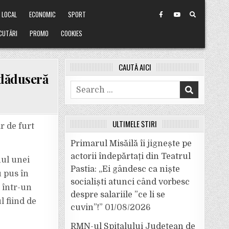
LOCAL
ECONOMIC
SPORT
CUTĂRI
PROMO
COOKIES
CAUTĂ AICI
 dăduseră
Search
for:
ULTIMELE ȘTIRI
ar de furt
Primarul Misăilă îi jignește pe
actorii îndepărtați din Teatrul
nul unei
Pastia: „Ei gândesc ca niște
 pus în
socialiști atunci când vorbesc
 într-un
despre salariile ”ce li se
l fiind de
cuvin”!”
01/08/2026
RMN-ul Spitalului Județean de