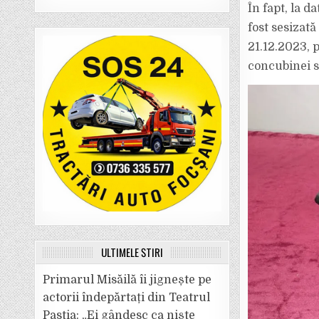
În fapt, la d
fost sesizată
21.12.2023, 
concubinei s
ULTIMELE ȘTIRI
Primarul Misăilă îi jignește pe
actorii îndepărtați din Teatrul
Pastia: „Ei gândesc ca niște