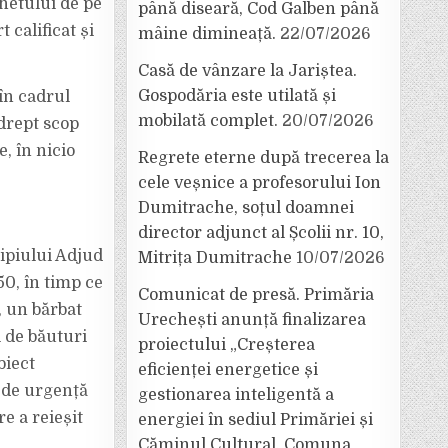
hetului de pe
până diseară, Cod Galben până
 calificat și
mâine dimineață.
22/07/2026
Casă de vânzare la Jariștea.
Gospodăria este utilată și
în cadrul
mobilată complet.
20/07/2026
drept scop
, în nicio
Regrete eterne după trecerea la
cele veșnice a profesorului Ion
Dumitrache, soțul doamnei
director adjunct al Școlii nr. 10,
icipiului Adjud
Mitrița Dumitrache
10/07/2026
50, în timp ce
Comunicat de presă. Primăria
, un bărbat
Urechești anunță finalizarea
i de băuturi
proiectului „Creșterea
biect
eficienței energetice și
t de urgență
gestionarea inteligentă a
e a reieșit
energiei în sediul Primăriei și
Căminul Cultural, Comuna