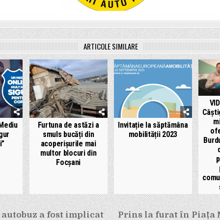
ARTICOLE SIMILARE
VI
Câști
mi
„Mediu
Furtuna de astăzi a
Invitație la săptămâna
ofe
gur
smuls bucăți din
mobilității 2023
Burd
i”
acoperișurile mai
multor blocuri din
p
Focșani
comun
e
autobuz a fost implicat
Prins la furat în Piața