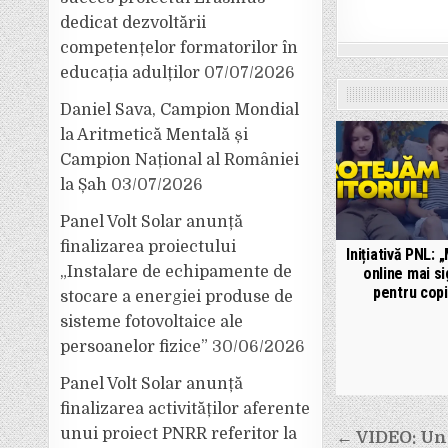
dedicat dezvoltării
competențelor formatorilor în
educația adulților
07/07/2026
Daniel Sava, Campion Mondial
la Aritmetică Mentală și
Campion Național al României
la Șah
03/07/2026
Panel Volt Solar anunță
finalizarea proiectului
Inițiativă PNL: 
„Instalare de echipamente de
online mai si
pentru copi
stocare a energiei produse de
sisteme fotovoltaice ale
persoanelor fizice”
30/06/2026
Panel Volt Solar anunță
finalizarea activităților aferente
Navigar
unui proiect PNRR referitor la
← VIDEO: Un 