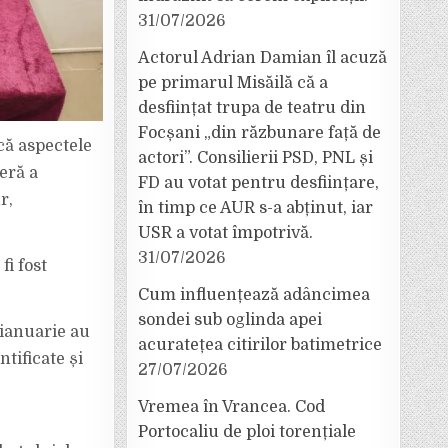
31/07/2026
Actorul Adrian Damian îl acuză
pe primarul Misăilă că a
desființat trupa de teatru din
Focșani „din răzbunare față de
 că aspectele
actori”. Consilierii PSD, PNL și
eră a
FD au votat pentru desființare,
r,
în timp ce AUR s-a abținut, iar
USR a votat împotrivă.
31/07/2026
fi fost
Cum influențează adâncimea
sondei sub oglinda apei
2 ianuarie au
acuratețea citirilor batimetrice
ntificate și
27/07/2026
Vremea în Vrancea. Cod
Portocaliu de ploi torențiale