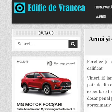
Skip
PRIMA PAGIN
to
content
ALEGERI
CAUTĂ AICI
Armă și 
Search
for:
Percheziții a
calificat
Vineri, 12 ia
patrule din 
executare tr
dosar penal p
aproximativ 