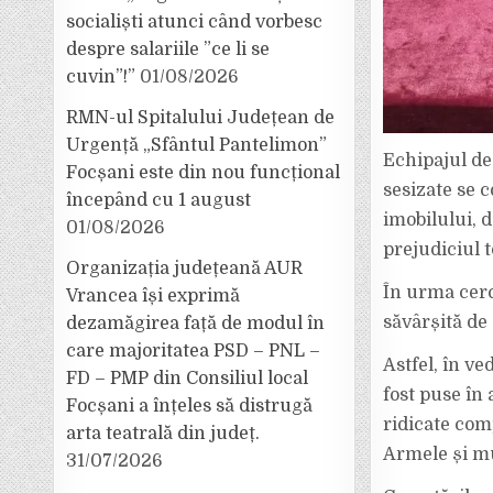
socialiști atunci când vorbesc
despre salariile ”ce li se
cuvin”!”
01/08/2026
RMN-ul Spitalului Județean de
Urgență „Sfântul Pantelimon”
Echipajul de 
Focșani este din nou funcțional
sesizate se 
începând cu 1 august
imobilului, 
01/08/2026
prejudiciul 
Organizația județeană AUR
În urma cerce
Vrancea își exprimă
săvârșită de c
dezamăgirea față de modul în
care majoritatea PSD – PNL –
Astfel, în ve
FD – PMP din Consiliul local
fost puse în 
Focșani a înțeles să distrugă
ridicate com
arta teatrală din județ.
Armele și mu
31/07/2026