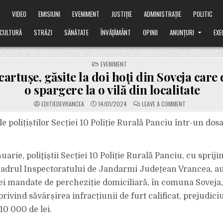
Ă
VIDEO
EMISIUNI
EVENIMENT
JUSTIȚIE
ADMINISTRAȚIE
POLITIC
CULTURĂ
STRĂZI
SĂNĂTATE
ÎNVĂȚĂMÂNT
OPINII
ANUNȚURI
EXE
POSTED
EVENIMENT
IN
cartușe, găsite la doi hoți din Soveja care
o spargere la o vilă din localitate
ON
EDITIEDEVRANCEA
14/01/2024
LEAVE A COMMENT
ARMĂ
ȘI
CARTUȘE,
le polițiștilor Secției 10 Poliție Rurală Panciu într-un dos
GĂSITE
LA
DOI
HOȚI
DIN
nuarie, poliţiştii Secției 10 Poliție Rurală Panciu, cu spriji
SOVEJA
CARE
cadrul Inspectoratului de Jandarmi Județean Vrancea, au
DĂDUSERĂ
O
SPARGERE
ei mandate de percheziție domiciliară, în comuna Soveja,
LA
O
rivind săvârșirea infracțiunii de furt calificat, prejudiciu
VILĂ
DIN
10 000 de lei.
LOCALITATE