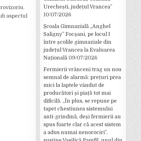
Urechești, județul Vrancea”
rovizoriu.
10/07/2026
sub aspectul
Școala Gimnazială „Anghel
Saligny” Focșani, pe locul I
între școlile gimnaziale din
județul Vrancea la Evaluarea
Națională
09/07/2026
Fermierii vrânceni trag un nou
semnal de alarmă: prețuri prea
mici la laptele vândut de
producători și piață tot mai
dificilă. „În plus, se repune pe
tapet chestiunea sistemului
anti-grindină, deși fermierii au
spus foarte clar că acest sistem
a adus numai nenorociri”,
susține Vasilică Pamfil, unul din