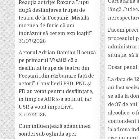
Cercetările 
Reacția actriței Roxana Lupu
lângă Judecăt
după desființarea trupei de
teatru de la Focșani: „Misăilă
nerespectare
mocnea de furie că am
Facem preciz
îndrăznit să cerem explicații!”
procesului p
31/07/2026
administrare
Actorul Adrian Damian îl acuză
situaţie, să
pe primarul Misăilă că a
Dosar penal 
desființat trupa de teatru din
Focșani „din răzbunare față de
La data de 12
actori”. Consilierii PSD, PNL și
au fost sesiz
FD au votat pentru desființare,
se afla la d
în timp ce AUR s-a abținut, iar
de 37 de ani
USR a votat împotrivă.
alcoolice, o 
31/07/2026
contondent î
Cum influențează adâncimea
la adresa ind
sondei sub oglinda apei
risc iminent