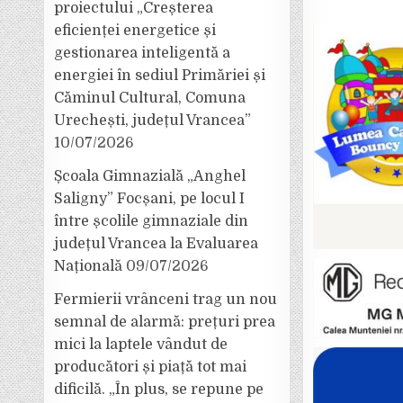
proiectului „Creșterea
eficienței energetice și
gestionarea inteligentă a
energiei în sediul Primăriei și
Căminul Cultural, Comuna
Urechești, județul Vrancea”
10/07/2026
Școala Gimnazială „Anghel
Saligny” Focșani, pe locul I
între școlile gimnaziale din
județul Vrancea la Evaluarea
Națională
09/07/2026
Fermierii vrânceni trag un nou
semnal de alarmă: prețuri prea
mici la laptele vândut de
producători și piață tot mai
dificilă. „În plus, se repune pe