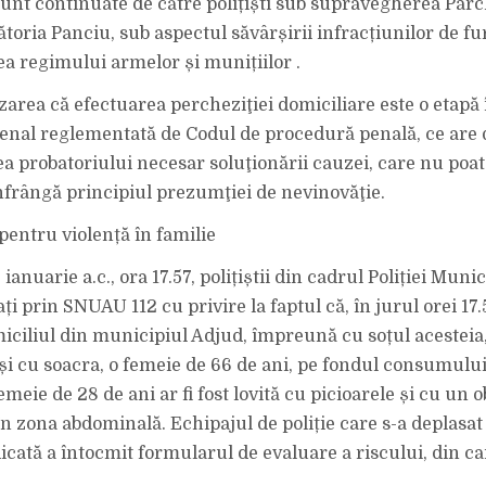
sunt continuate de către polițiști sub supravegherea Parc
oria Panciu, sub aspectul săvârșirii infracțiunilor de furt
a regimului armelor și munițiilor .
area că efectuarea percheziţiei domiciliare este o etapă 
enal reglementată de Codul de procedură penală, ce are 
a probatoriului necesar soluţionării cauzei, care nu poate
 înfrângă principiul prezumţiei de nevinovăţie.
pentru violență în familie
 ianuarie a.c., ora 17.57, polițiștii din cadrul Poliției Mun
ați prin SNUAU 112 cu privire la faptul că, în jurul orei 17.
omiciliul din municipiul Adjud, împreună cu soțul acesteia
 și cu soacra, o femeie de 66 de ani, pe fondul consumulu
femeie de 28 de ani ar fi fost lovită cu picioarele și cu un o
n zona abdominală. Echipajul de poliție care s-a deplasa
icată a întocmit formularul de evaluare a riscului, din car
.