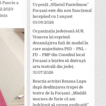
lă Panciu a
Urgență „Sfântul Pantelimon”
.12.2023-
Focșani este din nou funcțional
ința
începând cu 1 august
01/08/2026
Organizația județeană AUR
Vrancea își exprimă
dezamăgirea față de modul în
care majoritatea PSD – PNL –
FD – PMP din Consiliul local
Focșani a înțeles să distrugă
arta teatrală din județ.
31/07/2026
Reacția actriței Roxana Lupu
după desființarea trupei de
teatru de la Focșani: „Misăilă
mocnea de furie că am
îndrăznit să cerem explicații!”