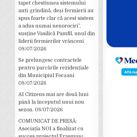
tapet chestiunea sistemului
anti-grindină, deși fermierii au
spus foarte clar că acest sistem
a adus numai nenorociri”,
susține Vasilică Pamfil, unul din
liderii fermierilor vrânceni
08/07/2026
Se prelungesc contractele
pentru parcările rezidențiale
din Municipiul Focșani
08/07/2026
AI Citizens mai are două luni
până la începutul unui nou
sezon.
08/07/2026
COMUNICAT DE PRESĂ:
Asociația NOI a finalizat cu
succes proiectul Erasmus+