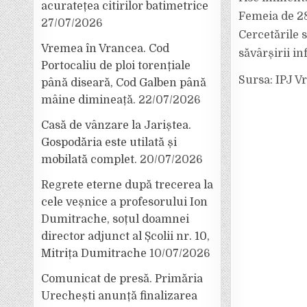
acuratețea citirilor batimetrice
Femeia de 28
27/07/2026
Cercetările 
Vremea în Vrancea. Cod
săvârșirii in
Portocaliu de ploi torențiale
Sursa: IPJ V
până diseară, Cod Galben până
mâine dimineață.
22/07/2026
Casă de vânzare la Jariștea.
Gospodăria este utilată și
mobilată complet.
20/07/2026
Regrete eterne după trecerea la
cele veșnice a profesorului Ion
Dumitrache, soțul doamnei
director adjunct al Școlii nr. 10,
Mitrița Dumitrache
10/07/2026
Comunicat de presă. Primăria
Urechești anunță finalizarea