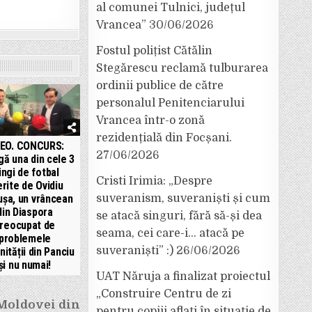
al comunei Tulnici, județul
Vrancea”
30/06/2026
Fostul polițist Cătălin
Stegărescu reclamă tulburarea
ordinii publice de către
personalul Penitenciarului
Vrancea într-o zonă
rezidențială din Focșani.
DEO. CONCURS:
27/06/2026
gă una din cele 3
ngi de fotbal
Cristi Irimia: „Despre
rite de Ovidiu
suveranism, suveraniști și cum
ușa, un vrâncean
din Diaspora
se atacă singuri, fără să-și dea
reocupat de
seama, cei care-i… atacă pe
problemele
suveraniști” :)
26/06/2026
ității din Panciu
și nu numai!
UAT Năruja a finalizat proiectul
„Construire Centru de zi
 Moldovei din
pentru copiii aflați în situație de