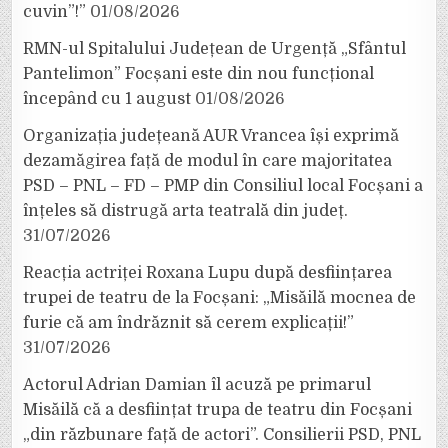
cuvin”!”
01/08/2026
RMN-ul Spitalului Județean de Urgență „Sfântul
Pantelimon” Focșani este din nou funcțional
începând cu 1 august
01/08/2026
Organizația județeană AUR Vrancea își exprimă
dezamăgirea față de modul în care majoritatea
PSD – PNL – FD – PMP din Consiliul local Focșani a
înțeles să distrugă arta teatrală din județ.
31/07/2026
Reacția actriței Roxana Lupu după desființarea
trupei de teatru de la Focșani: „Misăilă mocnea de
furie că am îndrăznit să cerem explicații!”
31/07/2026
Actorul Adrian Damian îl acuză pe primarul
Misăilă că a desființat trupa de teatru din Focșani
„din răzbunare față de actori”. Consilierii PSD, PNL