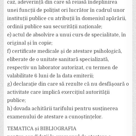
caz, adeverință din care să reiasă îndeplinirea
unei funcții de polițist ori lucrător în cadrul unor
instituții publice cu atribuții în domeniul apărării,
ordinii publice sau securității naționale;
e) actul de absolvire a unui curs de specialitate, în
original și în copie;
f) certificate medicale şi de atestare psihologică,
eliberate de o unitate sanitară specializată,
respectiv un laborator autorizat, cu termen de
valabilitate 6 luni de la data emiterii;
g) declaraţie din care să rezulte că nu desfăşoară o
activitate care implică exerciţiul autorităţii
publice;
h) dovada achitării tarifului pentru susținerea
examenului de atestare a cunoștințelor.
TEMATICA și BIBLIOGRAFIA