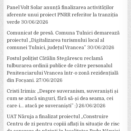
Panel Volt Solar anunță finalizarea activităților
aferente unui proiect PNRR referitor la tranziția
verde
30/06/2026
Comunicat de presă. Comuna Tulnici demarează
proiectul „Digitalizarea turismului local al
comunei Tulnici, județul Vrancea”
30/06/2026
Fostul polițist Cătălin Stegărescu reclamă
tulburarea ordinii publice de către personalul
Penitenciarului Vrancea într-o zonă rezidențială
din Focșani.
27/06/2026
Cristi Irimia: „Despre suveranism, suveraniști și
cum se atacă singuri, fără să-și dea seama, cei
care-i… atacă pe suveraniști” :)
26/06/2026
UAT Năruja a finalizat proiectul „Construire
Centru de zi pentru copiii aflați în situație de risc