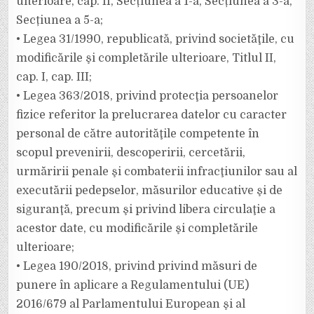
ulterioare, cap. II, Secțiunea a 1-a, Secțiunea a 3-a,
Secțiunea a 5-a;
• Legea 31/1990, republicată, privind societăţile, cu
modificările şi completările ulterioare, Titlul II,
cap. I, cap. III;
• Legea 363/2018, privind protecţia persoanelor
fizice referitor la prelucrarea datelor cu caracter
personal de către autorităţile competente în
scopul prevenirii, descoperirii, cercetării,
urmăririi penale şi combaterii infracţiunilor sau al
executării pedepselor, măsurilor educative şi de
siguranţă, precum şi privind libera circulaţie a
acestor date, cu modificările şi completările
ulterioare;
• Legea 190/2018, privind privind măsuri de
punere în aplicare a Regulamentului (UE)
2016/679 al Parlamentului European şi al