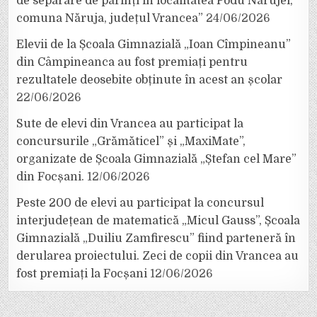
de separare de părinți în localitatea Podu Nărujei,
comuna Năruja, județul Vrancea”
24/06/2026
Elevii de la Școala Gimnazială „Ioan Cîmpineanu”
din Câmpineanca au fost premiați pentru
rezultatele deosebite obținute în acest an școlar
22/06/2026
Sute de elevi din Vrancea au participat la
concursurile „Grămăticel” și „MaxiMate”,
organizate de Școala Gimnazială „Ștefan cel Mare”
din Focșani.
12/06/2026
Peste 200 de elevi au participat la concursul
interjudețean de matematică „Micul Gauss”, Școala
Gimnazială „Duiliu Zamfirescu” fiind parteneră în
derularea proiectului. Zeci de copii din Vrancea au
fost premiați la Focșani
12/06/2026