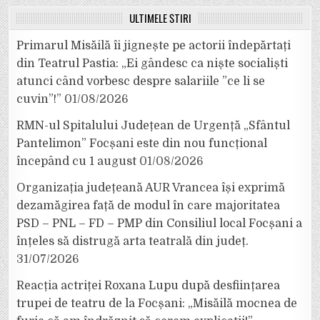
ULTIMELE ȘTIRI
Primarul Misăilă îi jignește pe actorii îndepărtați
din Teatrul Pastia: „Ei gândesc ca niște socialiști
atunci când vorbesc despre salariile ”ce li se
cuvin”!”
01/08/2026
RMN-ul Spitalului Județean de Urgență „Sfântul
Pantelimon” Focșani este din nou funcțional
începând cu 1 august
01/08/2026
Organizația județeană AUR Vrancea își exprimă
dezamăgirea față de modul în care majoritatea
PSD – PNL – FD – PMP din Consiliul local Focșani a
înțeles să distrugă arta teatrală din județ.
31/07/2026
Reacția actriței Roxana Lupu după desființarea
trupei de teatru de la Focșani: „Misăilă mocnea de