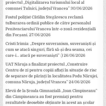
proiectul „Digitalizarea turismului local al
comunei Tulnici, județul Vrancea”
30/06/2026
Fostul polițist Cătălin Stegărescu reclamă
tulburarea ordinii publice de către personalul
Penitenciarului Vrancea într-o zonă rezidențială
din Focșani.
27/06/2026
Cristi Irimia: „Despre suveranism, suveraniști și
cum se atacă singuri, fără să-și dea seama, cei
care-i… atacă pe suveraniști” :)
26/06/2026
UAT Năruja a finalizat proiectul „Construire
Centru de zi pentru copiii aflați în situație de risc
de separare de părinți în localitatea Podu Nărujei,
comuna Năruja, județul Vrancea”
24/06/2026
Elevii de la Școala Gimnazială „Ioan Cîmpineanu”
din Câmpineanca au fost premiați pentru
rezultatele deosebite obținute în acest an școlar