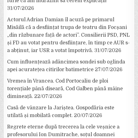
furie că am îndrăznit să cerem explicații!”
31/07/2026
Actorul Adrian Damian îl acuză pe primarul
Misăilă că a desființat trupa de teatru din Focșani
„din răzbunare față de actori”. Consilierii PSD, PNL
și FD au votat pentru desființare, în timp ce AUR s-
a abținut, iar USR a votat împotrivă.
31/07/2026
Cum influențează adâncimea sondei sub oglinda
apei acuratețea citirilor batimetrice
27/07/2026
Vremea în Vrancea. Cod Portocaliu de ploi
torențiale până diseară, Cod Galben până mâine
dimineață.
22/07/2026
Casă de vânzare la Jariștea. Gospodăria este
utilată și mobilată complet.
20/07/2026
Regrete eterne după trecerea la cele veșnice a
profesorului Ion Dumitrache, soțul doamnei