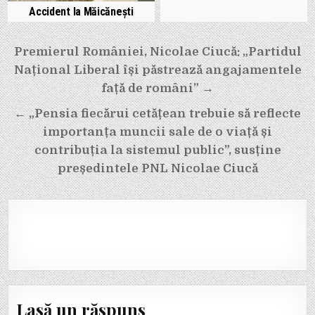
Accident la Măicănești
Navigare
Premierul României, Nicolae Ciucă: „Partidul
în
Național Liberal își păstrează angajamentele
articole
față de români” →
← „Pensia fiecărui cetățean trebuie să reflecte
importanța muncii sale de o viață și
contribuția la sistemul public”, susține
președintele PNL Nicolae Ciucă
Lasă un răspuns