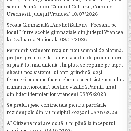
sediul Primăriei și Căminul Cultural, Comuna
Urechești, județul Vrancea”
10/07/2026
Școala Gimnazială „Anghel Saligny” Focșani, pe
locul I între școlile gimnaziale din județul Vrancea
la Evaluarea Națională
09/07/2026
Fermierii vrânceni trag un nou semnal de alarmă:
prețuri prea mici la laptele vândut de producători
și piață tot mai dificilă. „În plus, se repune pe tapet
chestiunea sistemului anti-grindină, deși
fermierii au spus foarte clar că acest sistem a adus
numai nenorociri”, susține Vasilică Pamfil, unul
din liderii fermierilor vrânceni
08/07/2026
Se prelungesc contractele pentru parcările
rezidențiale din Municipiul Focșani
08/07/2026
AI Citizens mai are două luni până la începutul
unui nou sezon.
08/07/2026