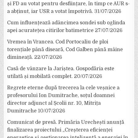
și FD au votat pentru desființare, în timp ce AUR s-
a abținut, iar USR a votat împotrivă.
31/07/2026
Cum influențează adâncimea sondei sub oglinda
apei acuratețea citirilor batimetrice
27/07/2026
Vremea în Vrancea. Cod Portocaliu de ploi
torențiale până diseară, Cod Galben până mâine
dimineață.
22/07/2026
Casă de vânzare la Jariștea. Gospodăria este
utilată și mobilată complet.
20/07/2026
Regrete eterne după trecerea la cele veșnice a
profesorului Ion Dumitrache, soțul doamnei
director adjunct al Școlii nr. 10, Mitrița
Dumitrache
10/07/2026
Comunicat de presă. Primăria Urechești anunță
finalizarea proiectului „Creșterea eficienței
energetice și gestionarea inteligentă a energiei în