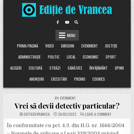
Skip
to
content
MENU
PRIMA PAGINĂ
VIDEO
EMISIUNI
EVENIMENT
JUSTIȚIE
ADMINISTRAȚIE
POLITIC
LOCAL
ECONOMIC
SPORT
ALEGERI
CULTURĂ
STRĂZI
SĂNĂTATE
ÎNVĂȚĂMÂNT
OPINII
ANUNȚURI
EXECUTĂRI
PROMO
COOKIES
POSTED
EVENIMENT
IN
Vrei să devii detectiv particular?
ON
EDITIEDEVRANCEA
26/05/2023
LEAVE A COMMENT
VREI
SĂ
DEVII
În conformitate cu pct. 4.3. din H.G. nr. 1666/2004
DETECTIV
PARTICULAR?
– Normele de aplicare a Legii 329/2003 privind