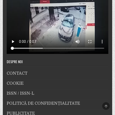
DESPRE NOI
CONTACT
COOKIE
ISSN / ISSN-L
POLITICĂ DE CONFIDENȚIALITATE
SCRO
TO
TOP
PUBLICITATE