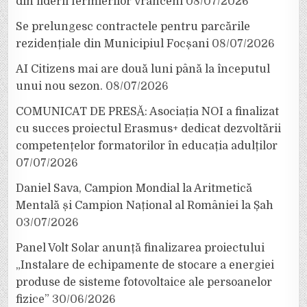
din liderii fermierilor vrânceni
08/07/2026
Se prelungesc contractele pentru parcările
rezidențiale din Municipiul Focșani
08/07/2026
AI Citizens mai are două luni până la începutul
unui nou sezon.
08/07/2026
COMUNICAT DE PRESĂ: Asociația NOI a finalizat
cu succes proiectul Erasmus+ dedicat dezvoltării
competențelor formatorilor în educația adulților
07/07/2026
Daniel Sava, Campion Mondial la Aritmetică
Mentală și Campion Național al României la Șah
03/07/2026
Panel Volt Solar anunță finalizarea proiectului
„Instalare de echipamente de stocare a energiei
produse de sisteme fotovoltaice ale persoanelor
fizice”
30/06/2026