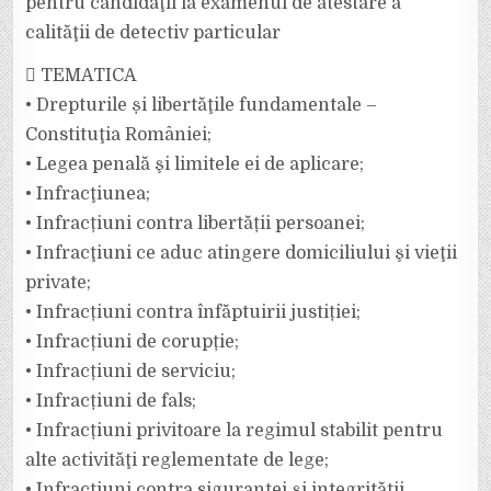
pentru candidaţii la examenul de atestare a
calităţii de detectiv particular
 TEMATICA
• Drepturile și libertăţile fundamentale –
Constituţia României;
• Legea penală şi limitele ei de aplicare;
• Infracţiunea;
• Infracțiuni contra libertății persoanei;
• Infracţiuni ce aduc atingere domiciliului şi vieţii
private;
• Infracțiuni contra înfăptuirii justiției;
• Infracțiuni de corupție;
• Infracțiuni de serviciu;
• Infracțiuni de fals;
• Infracțiuni privitoare la regimul stabilit pentru
alte activităţi reglementate de lege;
• Infracțiuni contra siguranței și integrității