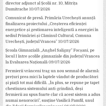
director adjunct al Școlii nr. 10, Mitrița
Dumitrache
10/07/2026
Comunicat de presă. Primăria Urechești anunță
finalizarea proiectului „Creșterea eficienței
energetice și gestionarea inteligentă a energiei în
sediul Primăriei și Căminul Cultural, Comuna
Urechești, județul Vrancea”
10/07/2026
Școala Gimnazială „Anghel Saligny” Focșani, pe
locul I între școlile gimnaziale din județul Vrancea
la Evaluarea Națională
09/07/2026
Fermierii vrânceni trag un nou semnal de alarmă:
prețuri prea mici la laptele vândut de producători
și piață tot mai dificilă. „În plus, se repune pe tapet
chestiunea sistemului anti-grindină, deși
fermierii au spus foarte clar că acest sistem a adus
numai nenorociri”, susține Vasilică Pamfil, unul