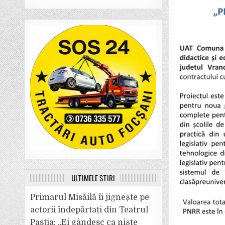
ULTIMELE ȘTIRI
Primarul Misăilă îi jignește pe
actorii îndepărtați din Teatrul
Pastia: „Ei gândesc ca niște