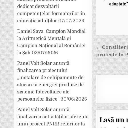
adoptate”
dedicat dezvoltării
competențelor formatorilor în
educația adulților
07/07/2026
Daniel Sava, Campion Mondial
la Aritmetică Mentală și
Campion Național al României
Navigar
← Consilier
la Șah
03/07/2026
proteste la 
în
Panel Volt Solar anunță
articole
finalizarea proiectului
„Instalare de echipamente de
stocare a energiei produse de
sisteme fotovoltaice ale
persoanelor fizice”
30/06/2026
Panel Volt Solar anunță
finalizarea activităților aferente
Lasă un 
unui proiect PNRR referitor la