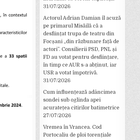
31/07/2026
Actorul Adrian Damian îl acuză
pe primarul Misăilă că a
desființat trupa de teatru din
Focșani „din răzbunare față de
actori”. Consilierii PSD, PNL și
FD au votat pentru desființare,
în timp ce AUR s-a abținut, iar
USR a votat împotrivă.
31/07/2026
Cum influențează adâncimea
sondei sub oglinda apei
acuratețea citirilor batimetrice
27/07/2026
Vremea în Vrancea. Cod
Portocaliu de ploi torențiale