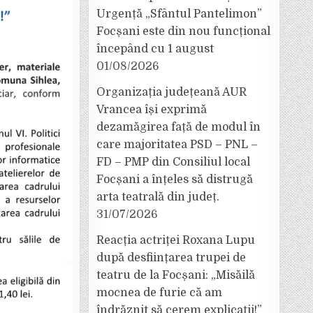
Urgență „Sfântul Pantelimon”
Focșani este din nou funcțional
începând cu 1 august
AR
01/08/2026
Organizația județeană AUR
Vrancea își exprimă
dezamăgirea față de modul în
care majoritatea PSD – PNL –
FD – PMP din Consiliul local
Focșani a înțeles să distrugă
arta teatrală din județ.
31/07/2026
Reacția actriței Roxana Lupu
după desființarea trupei de
teatru de la Focșani: „Misăilă
mocnea de furie că am
îndrăznit să cerem explicații!”