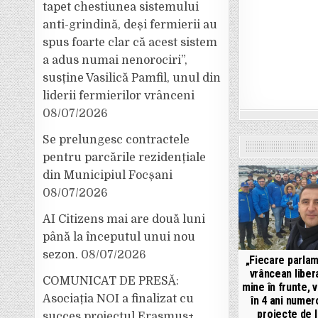
tapet chestiunea sistemului
anti-grindină, deși fermierii au
spus foarte clar că acest sistem
a adus numai nenorociri”,
susține Vasilică Pamfil, unul din
liderii fermierilor vrânceni
08/07/2026
Se prelungesc contractele
pentru parcările rezidențiale
din Municipiul Focșani
08/07/2026
AI Citizens mai are două luni
până la începutul unui nou
sezon.
08/07/2026
„Fiecare parla
vrâncean libera
COMUNICAT DE PRESĂ:
mine în frunte, 
Asociația NOI a finalizat cu
în 4 ani nume
proiecte de l
succes proiectul Erasmus+