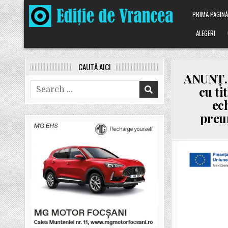
Skip
PRIMA PAGIN
to
content
ALEGERI
CAUTĂ AICI
ANUNȚ. 
Search
cu ti
for:
ec
preu