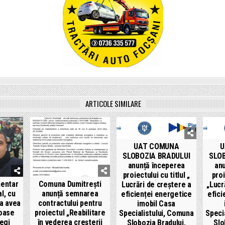
ARTICOLE SIMILARE
UAT COMUNA
U
SLOBOZIA BRADULUI
SLOB
anunță începerea
an
proiectului cu titlul „
proi
mentar
Comuna Dumitrești
Lucrări de creștere a
„Lucr
l, cu
anunță semnarea
eficienței energetice
efici
va avea
contractului pentru
imobil Casa
roase
proiectul „Reabilitare
Specialistului, Comuna
Speci
egi
în vederea creșterii
Slobozia Bradului,
Slo