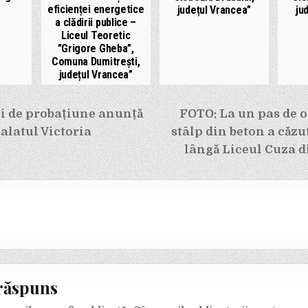
eficienței energetice
județul Vrancea”
ju
a clădirii publice –
Liceul Teoretic
”Grigore Gheba”,
Comuna Dumitrești,
județul Vrancea”
e
ii de probațiune anunță
FOTO: La un pas de o
Palatul Victoria
stâlp din beton a căzu
lângă Liceul Cuza 
răspuns