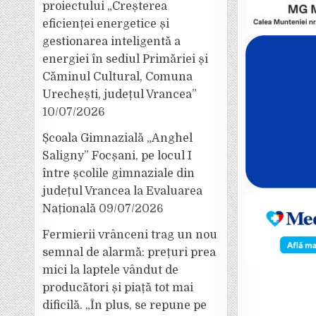
proiectului „Creșterea
eficienței energetice și
gestionarea inteligentă a
energiei în sediul Primăriei și
Căminul Cultural, Comuna
Urechești, județul Vrancea”
10/07/2026
Școala Gimnazială „Anghel
Saligny” Focșani, pe locul I
între școlile gimnaziale din
județul Vrancea la Evaluarea
Națională
09/07/2026
Fermierii vrânceni trag un nou
semnal de alarmă: prețuri prea
mici la laptele vândut de
producători și piață tot mai
dificilă. „În plus, se repune pe