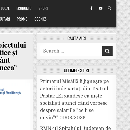
LOCAL
ECONOMIC
SPORT
CUTĂRI
PROMO
COOKIES
CAUTĂ AICI
iectului
Search
ice și
for:
mânt
ancea”
ULTIMELE ȘTIRI
Primarul Misăilă îi jignește pe
actorii îndepărtați din Teatrul
Pastia: „Ei gândesc ca niște
socialiști atunci când vorbesc
despre salariile ”ce li se
cuvin”!”
01/08/2026
RMN-ul Spitalului Județean de