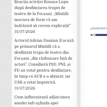
Reacția actriței Roxana Lupu
după desființarea trupei de
teatru de la Focșani: „Misăilă
mocnea de furie că am
îndrăznit să cerem explicații!”
31/07/2026
Actorul Adrian Damian îl acuză
pe primarul Misăilă că a
desființat trupa de teatru din
Focșani „din răzbunare față de
actori”. Consilierii PSD, PNL și
FD au votat pentru desființare,
în timp ce AUR s-a abținut, iar
USR a votat împotrivă.
31/07/2026
Cum influențează adâncimea
sondei sub oglinda apei