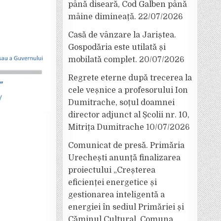
până diseară, Cod Galben până
mâine dimineață.
22/07/2026
Casă de vânzare la Jariștea.
Gospodăria este utilată și
mobilată complet.
20/07/2026
Regrete eterne după trecerea la
cele veșnice a profesorului Ion
Dumitrache, soțul doamnei
director adjunct al Școlii nr. 10,
Mitrița Dumitrache
10/07/2026
Comunicat de presă. Primăria
Urechești anunță finalizarea
proiectului „Creșterea
eficienței energetice și
gestionarea inteligentă a
energiei în sediul Primăriei și
Căminul Cultural, Comuna