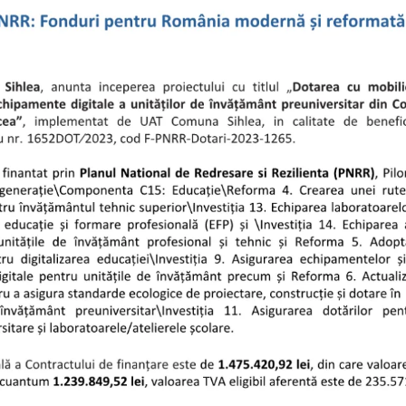
ECHIPAMENTE
DIGITALE
A
UNITĂȚILOR
DE
ÎNVĂȚĂMÂNT
PREUNIVERSIT
DIN
COMUNA
SIHLEA,
JUDEȚUL
VRANCEA”