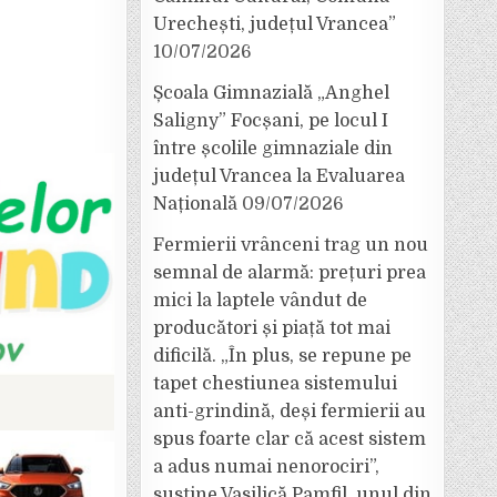
Urechești, județul Vrancea”
10/07/2026
Școala Gimnazială „Anghel
Saligny” Focșani, pe locul I
între școlile gimnaziale din
județul Vrancea la Evaluarea
Națională
09/07/2026
Fermierii vrânceni trag un nou
semnal de alarmă: prețuri prea
mici la laptele vândut de
producători și piață tot mai
dificilă. „În plus, se repune pe
tapet chestiunea sistemului
anti-grindină, deși fermierii au
spus foarte clar că acest sistem
a adus numai nenorociri”,
susține Vasilică Pamfil, unul din