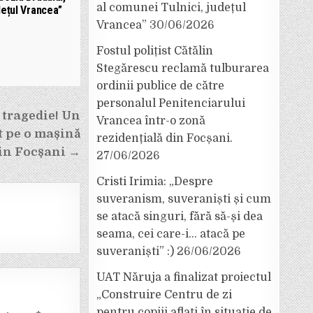
al comunei Tulnici, județul
dețul Vrancea”
Vrancea”
30/06/2026
Fostul polițist Cătălin
Stegărescu reclamă tulburarea
ordinii publice de către
personalul Penitenciarului
 tragedie! Un
Vrancea într-o zonă
t pe o mașină
rezidențială din Focșani.
din Focșani →
27/06/2026
Cristi Irimia: „Despre
suveranism, suveraniști și cum
se atacă singuri, fără să-și dea
seama, cei care-i… atacă pe
suveraniști” :)
26/06/2026
UAT Năruja a finalizat proiectul
„Construire Centru de zi
pentru copiii aflați în situație de