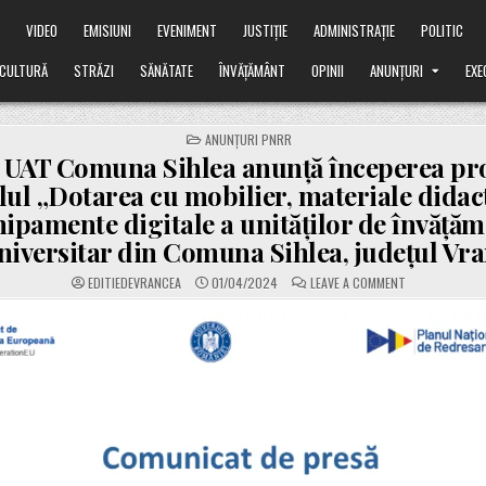
Ă
VIDEO
EMISIUNI
EVENIMENT
JUSTIȚIE
ADMINISTRAȚIE
POLITIC
CULTURĂ
STRĂZI
SĂNĂTATE
ÎNVĂȚĂMÂNT
OPINII
ANUNȚURI
EXE
POSTED
ANUNȚURI PNRR
IN
UAT Comuna Sihlea anunță începerea pro
tlul „Dotarea cu mobilier, materiale didact
hipamente digitale a unităților de învăță
niversitar din Comuna Sihlea, județul Vr
ON
EDITIEDEVRANCEA
01/04/2024
LEAVE A COMMENT
ANUNȚ.
UAT
COMUNA
SIHLEA
ANUNȚĂ
ÎNCEPEREA
PROIECTULUI
CU
TITLUL
„DOTAREA
CU
MOBILIER,
MATERIALE
DIDACTICE
ȘI