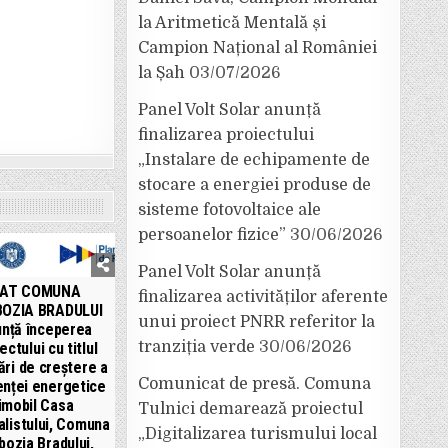
la Aritmetică Mentală și
Campion Național al României
la Șah
03/07/2026
Panel Volt Solar anunță
finalizarea proiectului
„Instalare de echipamente de
stocare a energiei produse de
sisteme fotovoltaice ale
persoanelor fizice”
30/06/2026
Panel Volt Solar anunță
AT COMUNA
finalizarea activităților aferente
OZIA BRADULUI
unui proiect PNRR referitor la
unță începerea
tranziția verde
30/06/2026
ectului cu titlul
ări de creștere a
Comunicat de presă. Comuna
enței energetice
imobil Casa
Tulnici demarează proiectul
alistului, Comuna
„Digitalizarea turismului local
bozia Bradului,