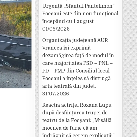
Urgență „Sfântul Pantelimon”
Focșani este din nou funcțional
începând cu 1 august
01/08/2026
Organizația județeană AUR
Vrancea își exprimă
dezamăgirea față de modul în
care majoritatea PSD – PNL –
FD – PMP din Consiliul local
Focșani a înțeles să distrugă
arta teatrală din județ.
31/07/2026
Reacția actriței Roxana Lupu
după desființarea trupei de
teatru de la Focșani: „Misăilă
mocnea de furie că am
îndrăznit să cerem explicații!”