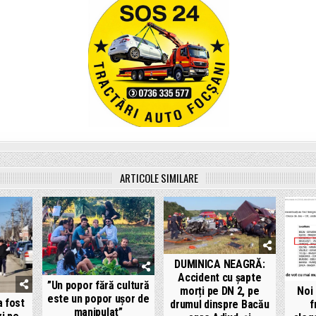
ARTICOLE SIMILARE
DUMINICA NEAGRĂ:
Accident cu șapte
”Un popor fără cultură
morți pe DN 2, pe
Noi
este un popor ușor de
 fost
drumul dinspre Bacău
f
manipulat”