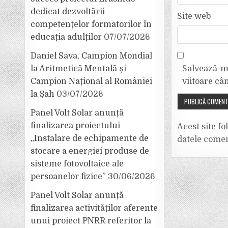
dedicat dezvoltării
Site web
competențelor formatorilor în
educația adulților
07/07/2026
Daniel Sava, Campion Mondial
Salvează-mi
la Aritmetică Mentală și
viitoare câ
Campion Național al României
la Șah
03/07/2026
Panel Volt Solar anunță
finalizarea proiectului
Acest site f
„Instalare de echipamente de
datele comen
stocare a energiei produse de
sisteme fotovoltaice ale
persoanelor fizice”
30/06/2026
Panel Volt Solar anunță
finalizarea activităților aferente
unui proiect PNRR referitor la