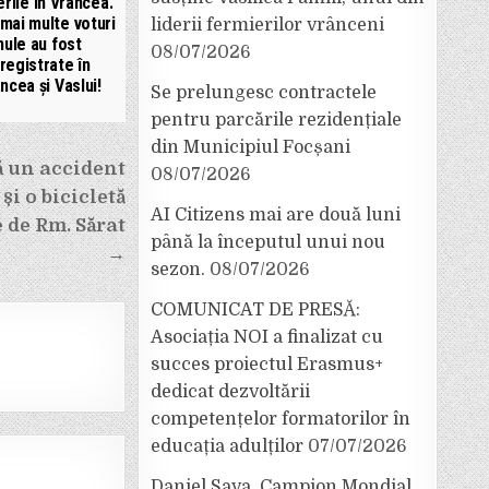
rile în Vrancea.
mai multe voturi
liderii fermierilor vrânceni
nule au fost
08/07/2026
nregistrate în
ncea și Vaslui!
Se prelungesc contractele
pentru parcările rezidențiale
din Municipiul Focșani
ă un accident
08/07/2026
i o bicicletă
AI Citizens mai are două luni
 de Rm. Sărat
până la începutul unui nou
→
sezon.
08/07/2026
COMUNICAT DE PRESĂ:
Asociația NOI a finalizat cu
succes proiectul Erasmus+
dedicat dezvoltării
competențelor formatorilor în
educația adulților
07/07/2026
Daniel Sava, Campion Mondial