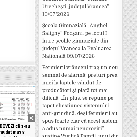
Urechești, județul Vrancea”
10/07/2026
Școala Gimnazială „Anghel
Saligny” Focșani, pe locul I
între școlile gimnaziale din
județul Vrancea la Evaluarea
Națională
09/07/2026
Fermierii vrânceni trag un nou
semnal de alarmă: prețuri prea
mici la laptele vândut de
producători și piață tot mai
dificilă. „În plus, se repune pe
tapet chestiunea sistemului
anti-grindină, deși fermierii au
spus foarte clar că acest sistem
 DOVEZI că s-au
a adus numai nenorociri”,
raudat masiv
susține Vasilică Pamfil, unul din