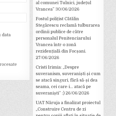
al comunei Tulnici, județul
Vrancea”
30/06/2026
Fostul polițist Cătălin
Stegărescu reclamă tulburarea
ordinii publice de către
u data
personalul Penitenciarului
Vrancea într-o zonă
rezidențială din Focșani.
27/06/2026
rocesate
Cristi Irimia: „Despre
suveranism, suveraniști și cum
se atacă singuri, fără să-și dea
seama, cei care-i… atacă pe
suveraniști” :)
26/06/2026
UAT Năruja a finalizat proiectul
„Construire Centru de zi
pentru copiii aflați în situație de