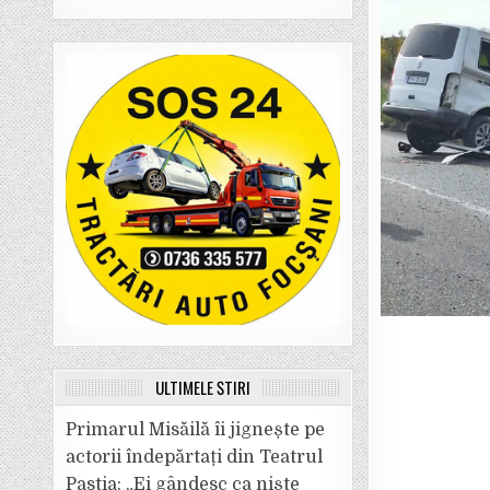
ULTIMELE ȘTIRI
Primarul Misăilă îi jignește pe
actorii îndepărtați din Teatrul
Pastia: „Ei gândesc ca niște