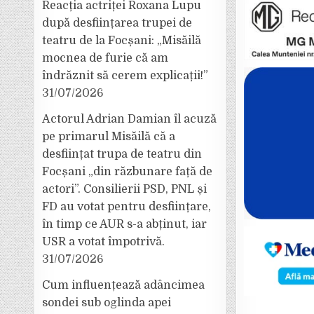
Reacția actriței Roxana Lupu
după desființarea trupei de
teatru de la Focșani: „Misăilă
mocnea de furie că am
îndrăznit să cerem explicații!”
31/07/2026
Actorul Adrian Damian îl acuză
pe primarul Misăilă că a
desființat trupa de teatru din
Focșani „din răzbunare față de
actori”. Consilierii PSD, PNL și
FD au votat pentru desființare,
în timp ce AUR s-a abținut, iar
USR a votat împotrivă.
31/07/2026
Cum influențează adâncimea
sondei sub oglinda apei