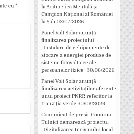
cate cu
*
la Aritmetică Mentală și
Campion Național al României
la Șah
03/07/2026
Panel Volt Solar anunță
finalizarea proiectului
„Instalare de echipamente de
stocare a energiei produse de
sisteme fotovoltaice ale
persoanelor fizice”
30/06/2026
Panel Volt Solar anunță
finalizarea activităților aferente
unui proiect PNRR referitor la
tranziția verde
30/06/2026
Comunicat de presă. Comuna
Tulnici demarează proiectul
„Digitalizarea turismului local