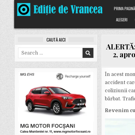
Skip
PRIMA PAGIN
to
content
ALEGERI
CAUTĂ AICI
ALERTĂ: 
Search
2, apr
for:
În acest mome
accident care
coliziunii c
bărbat. Traf
Revenim cu 