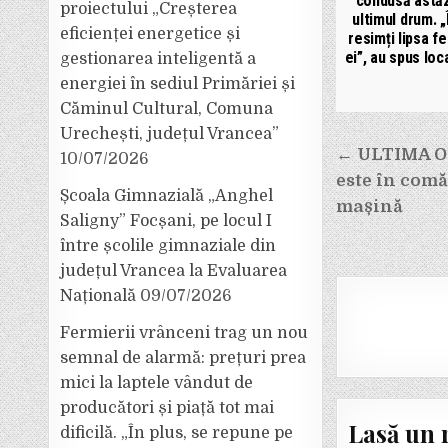
condusă astăz
proiectului „Creșterea
ultimul drum. „Î
eficienței energetice și
resimți lipsa fe
ei”, au spus loca
gestionarea inteligentă a
energiei în sediul Primăriei și
Căminul Cultural, Comuna
Urechești, județul Vrancea”
Navigar
← ULTIMA ORĂ
10/07/2026
în
este în comă 
Școala Gimnazială „Anghel
articole
mașină
Saligny” Focșani, pe locul I
între școlile gimnaziale din
județul Vrancea la Evaluarea
Națională
09/07/2026
Fermierii vrânceni trag un nou
semnal de alarmă: prețuri prea
mici la laptele vândut de
producători și piață tot mai
Lasă un 
dificilă. „În plus, se repune pe