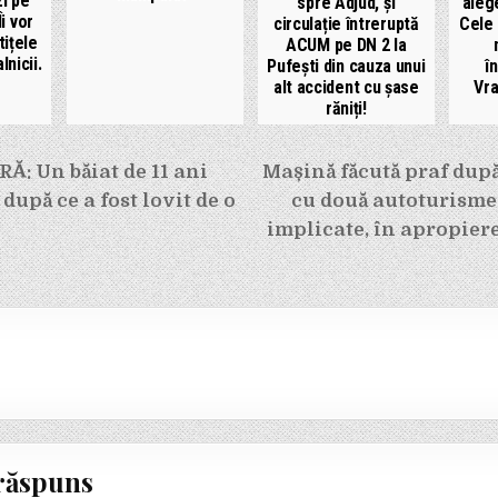
i pe
spre Adjud, și
alege
i vor
circulație întreruptă
Cele 
tițele
ACUM pe DN 2 la
lnicii.
Pufești din cauza unui
î
alt accident cu șase
Vra
răniți!
e
: Un băiat de 11 ani
Mașină făcută praf dup
după ce a fost lovit de o
cu două autoturisme ș
implicate, în apropiere
răspuns