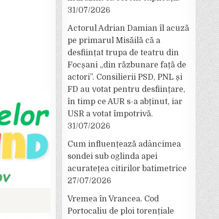
31/07/2026
Actorul Adrian Damian îl acuză
pe primarul Misăilă că a
desființat trupa de teatru din
Focșani „din răzbunare față de
actori”. Consilierii PSD, PNL și
FD au votat pentru desființare,
în timp ce AUR s-a abținut, iar
USR a votat împotrivă.
31/07/2026
Cum influențează adâncimea
sondei sub oglinda apei
acuratețea citirilor batimetrice
27/07/2026
Vremea în Vrancea. Cod
Portocaliu de ploi torențiale