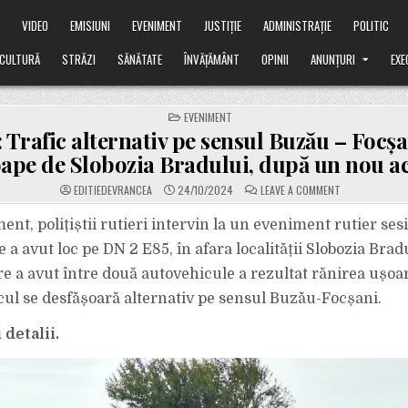
Ă
VIDEO
EMISIUNI
EVENIMENT
JUSTIȚIE
ADMINISTRAȚIE
POLITIC
CULTURĂ
STRĂZI
SĂNĂTATE
ÎNVĂȚĂMÂNT
OPINII
ANUNȚURI
EXE
POSTED
EVENIMENT
IN
Trafic alternativ pe sensul Buzău – Focșa
oape de Slobozia Bradului, după un nou ac
ON
EDITIEDEVRANCEA
24/10/2024
LEAVE A COMMENT
ALERTĂ:
TRAFIC
ALTERNATIV
nt, polițiștii rutieri intervin la un eveniment rutier sesi
PE
SENSUL
 a avut loc pe DN 2 E85, în afara localității Slobozia Bra
BUZĂU
–
are a avut între două autovehicule a rezultat rănirea ușoa
FOCȘANI,
PE
icul se desfășoară alternativ pe sensul Buzău-Focșani.
DN
2,
APROAPE
DE
detalii.
SLOBOZIA
BRADULUI,
DUPĂ
UN
NOU
ACCIDENT.