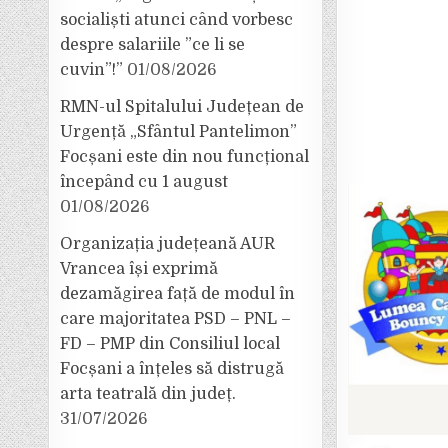
socialiști atunci când vorbesc
despre salariile ”ce li se
cuvin”!”
01/08/2026
RMN-ul Spitalului Județean de
Urgență „Sfântul Pantelimon”
Focșani este din nou funcțional
începând cu 1 august
01/08/2026
Organizația județeană AUR
Vrancea își exprimă
dezamăgirea față de modul în
care majoritatea PSD – PNL –
FD – PMP din Consiliul local
Focșani a înțeles să distrugă
arta teatrală din județ.
31/07/2026