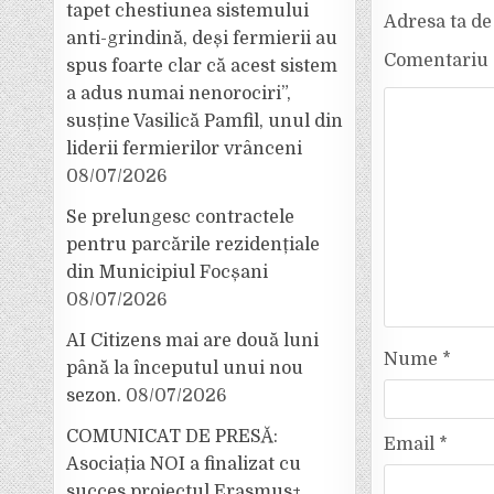
tapet chestiunea sistemului
Adresa ta de 
anti-grindină, deși fermierii au
Comentariu
spus foarte clar că acest sistem
a adus numai nenorociri”,
susține Vasilică Pamfil, unul din
liderii fermierilor vrânceni
08/07/2026
Se prelungesc contractele
pentru parcările rezidențiale
din Municipiul Focșani
08/07/2026
AI Citizens mai are două luni
Nume
*
până la începutul unui nou
sezon.
08/07/2026
COMUNICAT DE PRESĂ:
Email
*
Asociația NOI a finalizat cu
succes proiectul Erasmus+