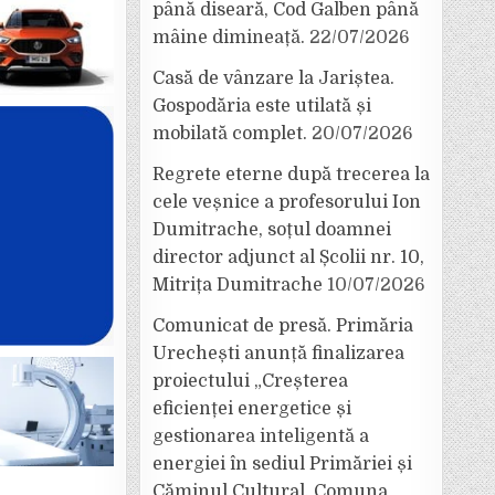
până diseară, Cod Galben până
mâine dimineață.
22/07/2026
Casă de vânzare la Jariștea.
Gospodăria este utilată și
mobilată complet.
20/07/2026
Regrete eterne după trecerea la
cele veșnice a profesorului Ion
Dumitrache, soțul doamnei
director adjunct al Școlii nr. 10,
Mitrița Dumitrache
10/07/2026
Comunicat de presă. Primăria
Urechești anunță finalizarea
proiectului „Creșterea
eficienței energetice și
gestionarea inteligentă a
energiei în sediul Primăriei și
Căminul Cultural, Comuna