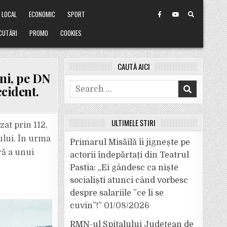
LOCAL
ECONOMIC
SPORT
CUTĂRI
PROMO
COOKIES
CAUTĂ AICI
ni, pe DN
Search
cident.
for:
ULTIMELE ȘTIRI
zat prin 112,
dului. În urma
Primarul Misăilă îi jignește pe
ră a unui
actorii îndepărtați din Teatrul
Pastia: „Ei gândesc ca niște
socialiști atunci când vorbesc
despre salariile ”ce li se
cuvin”!”
01/08/2026
RMN-ul Spitalului Județean de