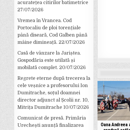
acuratețea citirilor batimetrice
27/07/2026
Vremea în Vrancea. Cod
Portocaliu de ploi torențiale
până diseară, Cod Galben până
mâine dimineață.
22/07/2026
Casă de vânzare la Jariștea.
Gospodăria este utilată și
mobilată complet.
20/07/2026
Regrete eterne după trecerea la
cele veșnice a profesorului Ion
Dumitrache, soțul doamnei
director adjunct al Școlii nr. 10,
Mitrița Dumitrache
10/07/2026
Comunicat de presă. Primăria
Oana Andreea a
Urechești anunță finalizarea