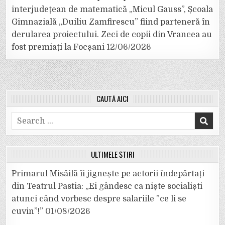
interjudețean de matematică „Micul Gauss”, Școala
Gimnazială „Duiliu Zamfirescu” fiind parteneră în
derularea proiectului. Zeci de copii din Vrancea au
fost premiați la Focșani
12/06/2026
CAUTĂ AICI
Search
for:
ULTIMELE ȘTIRI
Primarul Misăilă îi jignește pe actorii îndepărtați
din Teatrul Pastia: „Ei gândesc ca niște socialiști
atunci când vorbesc despre salariile ”ce li se
cuvin”!”
01/08/2026