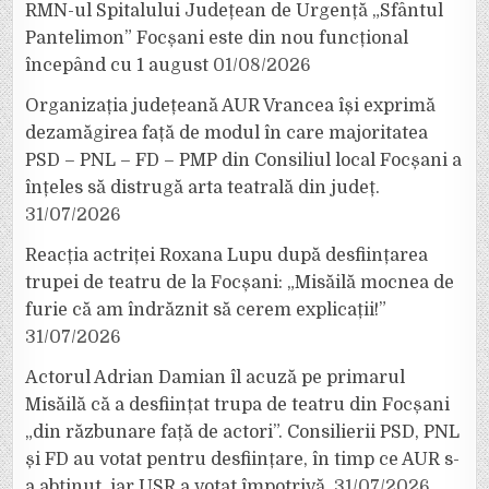
RMN-ul Spitalului Județean de Urgență „Sfântul
Pantelimon” Focșani este din nou funcțional
începând cu 1 august
01/08/2026
Organizația județeană AUR Vrancea își exprimă
dezamăgirea față de modul în care majoritatea
PSD – PNL – FD – PMP din Consiliul local Focșani a
înțeles să distrugă arta teatrală din județ.
31/07/2026
Reacția actriței Roxana Lupu după desființarea
trupei de teatru de la Focșani: „Misăilă mocnea de
furie că am îndrăznit să cerem explicații!”
31/07/2026
Actorul Adrian Damian îl acuză pe primarul
Misăilă că a desființat trupa de teatru din Focșani
„din răzbunare față de actori”. Consilierii PSD, PNL
și FD au votat pentru desființare, în timp ce AUR s-
a abținut, iar USR a votat împotrivă.
31/07/2026