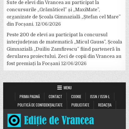
Sute de elevi din Vrancea au participat la
concursurile „Grămăticel” și „MaxiMate”,
organizate de Școala Gimnazială „Ștefan cel Mare”
din Focșani.
12/06/2026
Peste 200 de elevi au participat la concursul
interjudețean de matematică „Micul Gauss”, Școala
Gimnazială „Duiliu Zamfirescu” fiind parteneră în
derularea proiectului. Zeci de copii din Vrancea au
fost premiați la Focșani
12/06/2026
MENU
PRIMA PAGINĂ
CONTACT
COOKIE
ISSN / ISSN-L
POLITICĂ DE CONFIDENȚIALITATE
PUBLICITATE
REDACȚIA