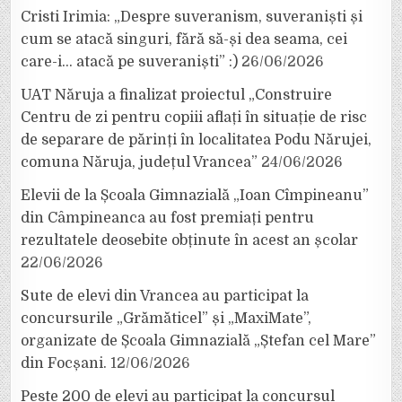
Cristi Irimia: „Despre suveranism, suveraniști și
cum se atacă singuri, fără să-și dea seama, cei
care-i… atacă pe suveraniști” :)
26/06/2026
UAT Năruja a finalizat proiectul „Construire
Centru de zi pentru copiii aflați în situație de risc
de separare de părinți în localitatea Podu Nărujei,
comuna Năruja, județul Vrancea”
24/06/2026
Elevii de la Școala Gimnazială „Ioan Cîmpineanu”
din Câmpineanca au fost premiați pentru
rezultatele deosebite obținute în acest an școlar
22/06/2026
Sute de elevi din Vrancea au participat la
concursurile „Grămăticel” și „MaxiMate”,
organizate de Școala Gimnazială „Ștefan cel Mare”
din Focșani.
12/06/2026
Peste 200 de elevi au participat la concursul