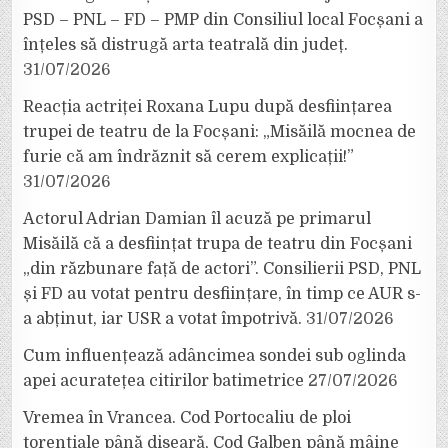
PSD – PNL – FD – PMP din Consiliul local Focșani a
înțeles să distrugă arta teatrală din județ.
31/07/2026
Reacția actriței Roxana Lupu după desființarea
trupei de teatru de la Focșani: „Misăilă mocnea de
furie că am îndrăznit să cerem explicații!”
31/07/2026
Actorul Adrian Damian îl acuză pe primarul
Misăilă că a desființat trupa de teatru din Focșani
„din răzbunare față de actori”. Consilierii PSD, PNL
și FD au votat pentru desființare, în timp ce AUR s-
a abținut, iar USR a votat împotrivă.
31/07/2026
Cum influențează adâncimea sondei sub oglinda
apei acuratețea citirilor batimetrice
27/07/2026
Vremea în Vrancea. Cod Portocaliu de ploi
torențiale până diseară, Cod Galben până mâine