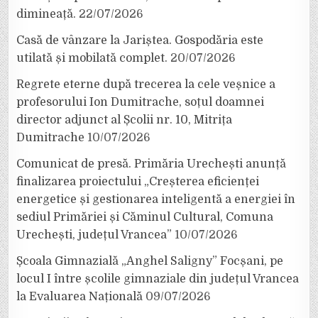
dimineață.
22/07/2026
Casă de vânzare la Jariștea. Gospodăria este
utilată și mobilată complet.
20/07/2026
Regrete eterne după trecerea la cele veșnice a
profesorului Ion Dumitrache, soțul doamnei
director adjunct al Școlii nr. 10, Mitrița
Dumitrache
10/07/2026
Comunicat de presă. Primăria Urechești anunță
finalizarea proiectului „Creșterea eficienței
energetice și gestionarea inteligentă a energiei în
sediul Primăriei și Căminul Cultural, Comuna
Urechești, județul Vrancea”
10/07/2026
Școala Gimnazială „Anghel Saligny” Focșani, pe
locul I între școlile gimnaziale din județul Vrancea
la Evaluarea Națională
09/07/2026