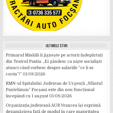
ULTIMELE ȘTIRI
Primarul Misăilă îi jignește pe actorii îndepărtați
din Teatrul Pastia: „Ei gândesc ca niște socialiști
atunci când vorbesc despre salariile ”ce li se
cuvin”!”
01/08/2026
RMN-ul Spitalului Județean de Urgență „Sfântul
Pantelimon” Focșani este din nou funcțional
începând cu 1 august
01/08/2026
Organizația județeană AUR Vrancea își exprimă
dezamăgirea față de modul în care majoritatea