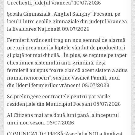
Urechești, județul Vrancea”
10/07/2026
Școala Gimnazială „Anghel Saligny” Focșani, pe
locul I între școlile gimnaziale din județul Vrancea
la Evaluarea Națională
09/07/2026
Fermierii vrânceni trag un nou semnal de alarmă:
prețuri prea mici la laptele vândut de producători
și piață tot mai dificilă. „În plus, se repune pe tapet
chestiunea sistemului anti-grindină, deși
fermierii au spus foarte clar că acest sistem a adus
numai nenorociri”, susține Vasilică Pamfil, unul
din liderii fermierilor vrânceni
08/07/2026
Se prelungesc contractele pentru parcările
rezidențiale din Municipiul Focșani
08/07/2026
AI Citizens mai are două luni până la începutul
unui nou sezon.
08/07/2026
COMUNICAT DE PRESĂ: Asociația NOI a finalizat