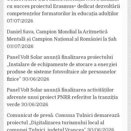
cu succes proiectul Erasmus+ dedicat dezvoltării
competențelor formatorilor în educația adulților
07/07/2026
Daniel Sava, Campion Mondial la Aritmetică
Mentală și Campion Național al României la Șah
03/07/2026
Panel Volt Solar anunță finalizarea proiectului
„Instalare de echipamente de stocare a energiei
produse de sisteme fotovoltaice ale persoanelor
fizice”
30/06/2026
Panel Volt Solar anunță finalizarea activităților
aferente unui proiect PNRR referitor la tranziția
verde
30/06/2026
Comunicat de presă. Comuna Tulnici demarează
proiectul „Digitalizarea turismului local al
comunei Tulnici, județul Vrancea”
30/06/2026