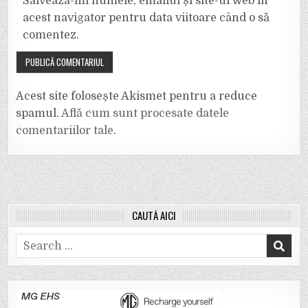
Salvează-mi numele, emailul și site-ul web în
acest navigator pentru data viitoare când o să
comentez.
Acest site folosește Akismet pentru a reduce
spamul.
Află cum sunt procesate datele
comentariilor tale
.
CAUTĂ AICI
Search
for: