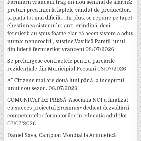
Fermierii vrânceni trag un nou semnal de alarmă:
prețuri prea mici la laptele vândut de producători
și piață tot mai dificilă. „În plus, se repune pe tapet
chestiunea sistemului anti-grindină, deși
fermierii au spus foarte clar că acest sistem a adus
numai nenorociri”, susține Vasilică Pamfil, unul
din liderii fermierilor vrânceni
08/07/2026
Se prelungesc contractele pentru parcările
rezidențiale din Municipiul Focșani
08/07/2026
AI Citizens mai are două luni până la începutul
unui nou sezon.
08/07/2026
COMUNICAT DE PRESĂ: Asociația NOI a finalizat
cu succes proiectul Erasmus+ dedicat dezvoltării
competențelor formatorilor în educația adulților
07/07/2026
Daniel Sava, Campion Mondial la Aritmetică