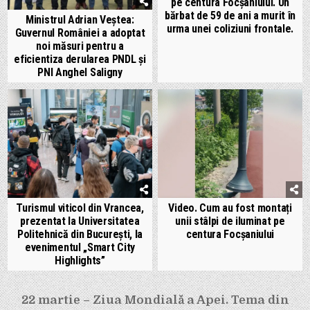
pe centura Focșaniului. Un
bărbat de 59 de ani a murit în
Ministrul Adrian Veștea:
urma unei coliziuni frontale.
Guvernul României a adoptat
noi măsuri pentru a
eficientiza derularea PNDL și
PNI Anghel Saligny
Turismul viticol din Vrancea,
Video. Cum au fost montați
prezentat la Universitatea
unii stâlpi de iluminat pe
Politehnică din București, la
centura Focșaniului
evenimentul „Smart City
Highlights”
Navigare
22 martie – Ziua Mondială a Apei. Tema din