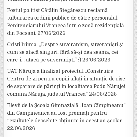
Fostul polițist Cătălin Stegărescu reclamă
tulburarea ordinii publice de către personalul
Penitenciarului Vrancea într-o zonă rezidențială
din Focșani.
27/06/2026
Cristi Irimia: „Despre suveranism, suveraniști și
cum se atacă singuri, fără să-și dea seama, cei
care-i… atacă pe suveraniști” :)
26/06/2026
UAT Năruja a finalizat proiectul „Construire
Centru de zi pentru copiii aflați în situație de risc
de separare de părinți în localitatea Podu Nărujei,
comuna Năruja, județul Vrancea”
24/06/2026
Elevii de la Școala Gimnazială „Ioan Cîmpineanu”
din Câmpineanca au fost premiați pentru
rezultatele deosebite obținute în acest an școlar
22/06/2026