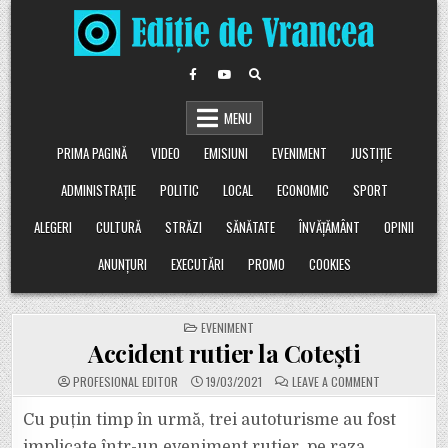
Skip
to
content
MENU
PRIMA PAGINĂ
VIDEO
EMISIUNI
EVENIMENT
JUSTIȚIE
ADMINISTRAȚIE
POLITIC
LOCAL
ECONOMIC
SPORT
ALEGERI
CULTURĂ
STRĂZI
SĂNĂTATE
ÎNVĂȚĂMÂNT
OPINII
ANUNȚURI
EXECUTĂRI
PROMO
COOKIES
POSTED
EVENIMENT
IN
Accident rutier la Cotești
ON
PROFESIONAL EDITOR
19/03/2021
LEAVE A COMMENT
ACCIDENT
RUTIER
LA
Cu puțin timp în urmă, trei autoturisme au fost
COTEȘTI
implicate într-un eveniment rutier, pe raza