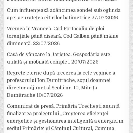
Cum influențează adâncimea sondei sub oglinda
apei acuratețea citirilor batimetrice
27/07/2026
Vremea în Vrancea. Cod Portocaliu de ploi
torențiale până diseară, Cod Galben până mâine
dimineață.
22/07/2026
Casă de vânzare la Jariștea. Gospodăria este
utilată și mobilată complet.
20/07/2026
Regrete eterne după trecerea la cele veșnice a
profesorului Ion Dumitrache, soțul doamnei
director adjunct al Școlii nr. 10, Mitrița
Dumitrache
10/07/2026
Comunicat de presă. Primăria Urechești anunță
finalizarea proiectului „Creșterea eficienței
energetice și gestionarea inteligentă a energiei în
sediul Primăriei și Căminul Cultural, Comuna