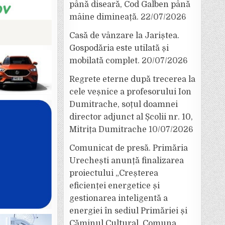
până diseară, Cod Galben până
mâine dimineață.
22/07/2026
Casă de vânzare la Jariștea.
Gospodăria este utilată și
mobilată complet.
20/07/2026
Regrete eterne după trecerea la
cele veșnice a profesorului Ion
Dumitrache, soțul doamnei
director adjunct al Școlii nr. 10,
Mitrița Dumitrache
10/07/2026
Comunicat de presă. Primăria
Urechești anunță finalizarea
proiectului „Creșterea
eficienței energetice și
gestionarea inteligentă a
energiei în sediul Primăriei și
Căminul Cultural, Comuna