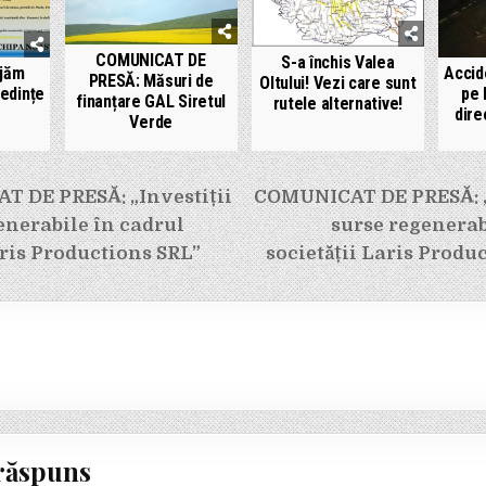
COMUNICAT DE
S-a închis Valea
jăm
Accid
PRESĂ: Măsuri de
Oltului! Vezi care sunt
edințe
pe 
finanțare GAL Siretul
rutele alternative!
dire
Verde
e
 DE PRESĂ: „Investiții
COMUNICAT DE PRESĂ: „I
enerabile în cadrul
surse regenerab
aris Productions SRL”
societății Laris Produ
răspuns