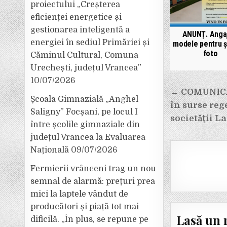
proiectului „Creșterea
eficienței energetice și
gestionarea inteligentă a
ANUNȚ. Anga
energiei în sediul Primăriei și
modele pentru ș
foto
Căminul Cultural, Comuna
Urechești, județul Vrancea”
10/07/2026
Navigar
← COMUNICAT
Școala Gimnazială „Anghel
în
în surse reg
Saligny” Focșani, pe locul I
articole
societății L
între școlile gimnaziale din
județul Vrancea la Evaluarea
Națională
09/07/2026
Fermierii vrânceni trag un nou
semnal de alarmă: prețuri prea
mici la laptele vândut de
producători și piață tot mai
Lasă un 
dificilă. „În plus, se repune pe