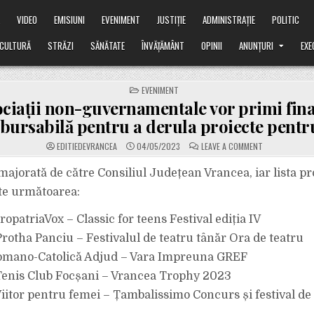
Ă
VIDEO
EMISIUNI
EVENIMENT
JUSTIȚIE
ADMINISTRAȚIE
POLITIC
CULTURĂ
STRĂZI
SĂNĂTATE
ÎNVĂȚĂMÂNT
OPINII
ANUNȚURI
EXE
POSTED
EVENIMENT
IN
ociații non-guvernamentale vor primi fin
ursabilă pentru a derula proiecte pentru
ON
EDITIEDEVRANCEA
04/05/2023
LEAVE A COMMENT
15
ASOCIAȚII
NON-
majorată de către Consiliul Județean Vrancea, iar lista pr
GUVERNAMENT
VOR
te următoarea:
PRIMI
FINANȚARE
NERAMBURSAB
PropatriaVox – Classic for teens Festival ediția IV
PENTRU
A
 Protha Panciu – Festivalul de teatru tânăr Ora de teatru
DERULA
PROIECTE
PENTRU
Romano-Catolică Adjud – Vara Impreuna GREF
TINERI
 Tenis Club Focșani – Vrancea Trophy 2023
 Viitor pentru femei – Țambalissimo Concurs și festival d