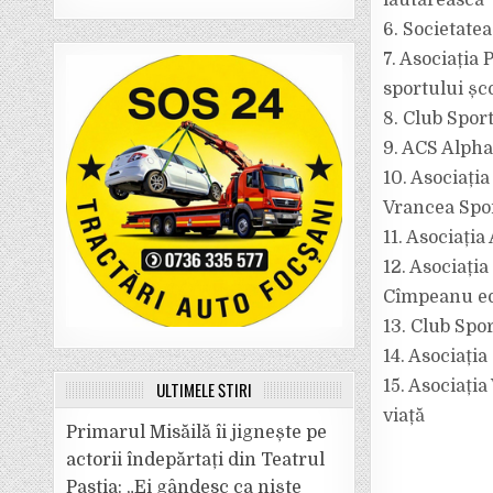
lăutărească
6. Societate
7. Asociația
sportului șc
8. Club Spor
9. ACS Alph
10. Asociați
Vrancea Spor
11. Asociați
12. Asociați
Cîmpeanu ed
13. Club Spo
14. Asociați
15. Asociația
ULTIMELE ȘTIRI
viață
Primarul Misăilă îi jignește pe
actorii îndepărtați din Teatrul
Pastia: „Ei gândesc ca niște