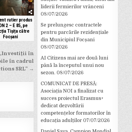
liderii fermierilor vrânceni
08/07/2026
ent rutier produs
Se prelungesc contractele
DN 2 – E 85, pe
cția Tișița către
pentru parcările rezidențiale
Focșani
din Municipiul Focșani
08/07/2026
nvestiții în
AI Citizens mai are două luni
ile în cadrul
până la începutul unui nou
ctions SRL” →
sezon.
08/07/2026
COMUNICAT DE PRESĂ:
Asociația NOI a finalizat cu
succes proiectul Erasmus+
dedicat dezvoltării
competențelor formatorilor în
educația adulților
07/07/2026
Daniel Sava, Campion Mondial