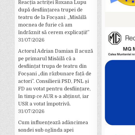
Reacția actriței Roxana Lupu
după desființarea trupei de
teatru de la Focșani: „Misăilă
mocnea de furie că am
îndrăznit să cerem explicații!”
31/07/2026
Actorul Adrian Damian îl acuză
pe primarul Misăilă că a
desființat trupa de teatru din
Focșani „din răzbunare față de
actori”. Consilierii PSD, PNL și
FD au votat pentru desființare,
în timp ce AUR s-a abținut, iar
USR a votat împotrivă.
31/07/2026
Cum influențează adâncimea
sondei sub oglinda apei