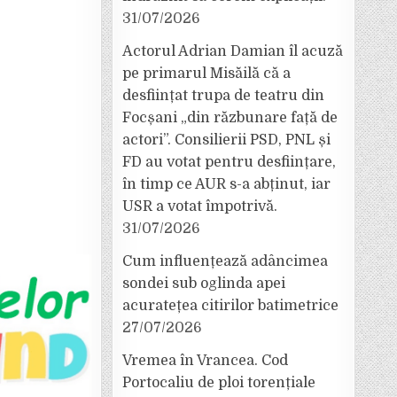
31/07/2026
Actorul Adrian Damian îl acuză
pe primarul Misăilă că a
desființat trupa de teatru din
Focșani „din răzbunare față de
actori”. Consilierii PSD, PNL și
FD au votat pentru desființare,
în timp ce AUR s-a abținut, iar
USR a votat împotrivă.
31/07/2026
Cum influențează adâncimea
sondei sub oglinda apei
acuratețea citirilor batimetrice
27/07/2026
Vremea în Vrancea. Cod
Portocaliu de ploi torențiale