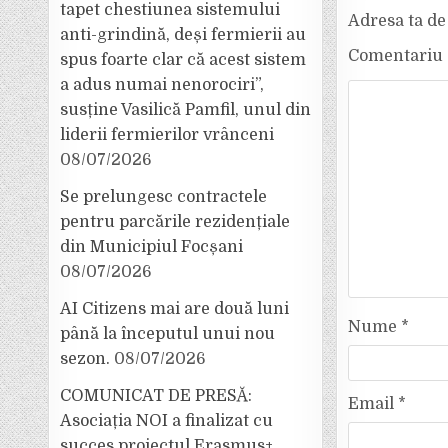
tapet chestiunea sistemului
Adresa ta de 
anti-grindină, deși fermierii au
Comentariu
spus foarte clar că acest sistem
a adus numai nenorociri”,
susține Vasilică Pamfil, unul din
liderii fermierilor vrânceni
08/07/2026
Se prelungesc contractele
pentru parcările rezidențiale
din Municipiul Focșani
08/07/2026
AI Citizens mai are două luni
Nume
*
până la începutul unui nou
sezon.
08/07/2026
COMUNICAT DE PRESĂ:
Email
*
Asociația NOI a finalizat cu
succes proiectul Erasmus+