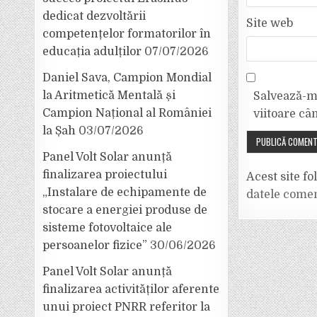
dedicat dezvoltării
Site web
competențelor formatorilor în
educația adulților
07/07/2026
Daniel Sava, Campion Mondial
la Aritmetică Mentală și
Salvează-mi
Campion Național al României
viitoare câ
la Șah
03/07/2026
Panel Volt Solar anunță
finalizarea proiectului
Acest site f
„Instalare de echipamente de
datele comen
stocare a energiei produse de
sisteme fotovoltaice ale
persoanelor fizice”
30/06/2026
Panel Volt Solar anunță
finalizarea activităților aferente
unui proiect PNRR referitor la