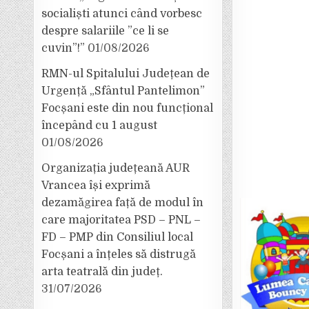
socialiști atunci când vorbesc
despre salariile ”ce li se
cuvin”!”
01/08/2026
RMN-ul Spitalului Județean de
Urgență „Sfântul Pantelimon”
Focșani este din nou funcțional
începând cu 1 august
01/08/2026
Organizația județeană AUR
Vrancea își exprimă
dezamăgirea față de modul în
care majoritatea PSD – PNL –
FD – PMP din Consiliul local
Focșani a înțeles să distrugă
arta teatrală din județ.
31/07/2026