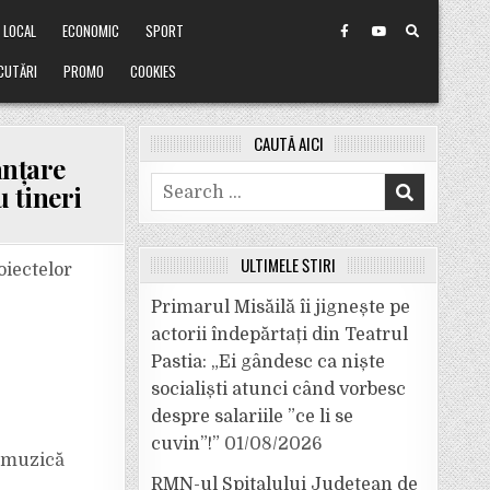
LOCAL
ECONOMIC
SPORT
CUTĂRI
PROMO
COOKIES
CAUTĂ AICI
anțare
Search
 tineri
for:
ULTIMELE ȘTIRI
oiectelor
ALE
Primarul Misăilă îi jignește pe
ILĂ
actorii îndepărtați din Teatrul
Pastia: „Ei gândesc ca niște
socialiști atunci când vorbesc
despre salariile ”ce li se
cuvin”!”
01/08/2026
e muzică
RMN-ul Spitalului Județean de