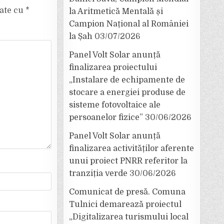
cate cu
*
la Aritmetică Mentală și
Campion Național al României
la Șah
03/07/2026
Panel Volt Solar anunță
finalizarea proiectului
„Instalare de echipamente de
stocare a energiei produse de
sisteme fotovoltaice ale
persoanelor fizice”
30/06/2026
Panel Volt Solar anunță
finalizarea activităților aferente
unui proiect PNRR referitor la
tranziția verde
30/06/2026
Comunicat de presă. Comuna
Tulnici demarează proiectul
„Digitalizarea turismului local