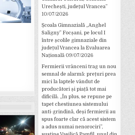
Urechești, județul Vrancea”
10/07/2026
Școala Gimnazială „Anghel
Saligny” Focșani, pe locul I
între școlile gimnaziale din
județul Vrancea la Evaluarea
Națională
09/07/2026
Fermierii vrânceni trag un nou
semnal de alarmă: prețuri prea
mici la laptele vândut de
producători și piață tot mai
dificilă. „În plus, se repune pe
tapet chestiunea sistemului
anti-grindină, deși fermierii au
spus foarte clar că acest sistem
a adus numai nenorociri”,
susține Vasilică Pamfil, unul din