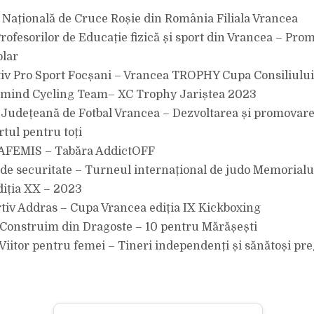
a Națională de Cruce Roșie din România Filiala Vrancea
 Profesorilor de Educație fizică și sport din Vrancea – Pr
olar
tiv Pro Sport Focșani – Vrancea TROPHY Cupa Consiliulu
amind Cycling Team– XC Trophy Jariștea 2023
a Județeană de Fotbal Vrancea – Dezvoltarea și promovare
tul pentru toți
a AFEMIS – Tabăra AddictOFF
a de securitate – Turneul internațional de judo Memorialu
iția XX – 2023
rtiv Addras – Cupa Vrancea ediția IX Kickboxing
a Construim din Dragoste – 10 pentru Mărășești
 Viitor pentru femei – Tineri independenți și sănătoși pre