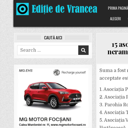
Skip
PRIMA PAGIN
to
content
ALEGERI
CAUTĂ AICI
15 as
Search
neramb
for:
Suma a fost 
acceptate es
1. Asociația 
2. Asociația
3. Parohia 
4. Asociația
5. Asociația