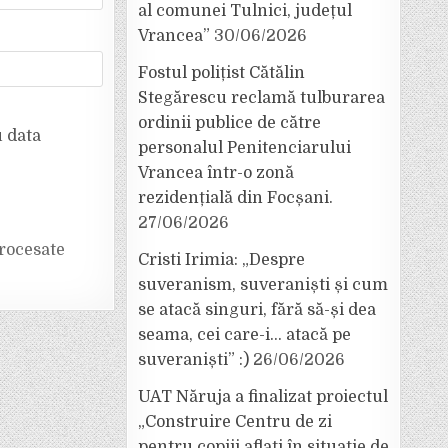
al comunei Tulnici, județul
Vrancea”
30/06/2026
Fostul polițist Cătălin
Stegărescu reclamă tulburarea
ordinii publice de către
u data
personalul Penitenciarului
Vrancea într-o zonă
rezidențială din Focșani.
27/06/2026
rocesate
Cristi Irimia: „Despre
suveranism, suveraniști și cum
se atacă singuri, fără să-și dea
seama, cei care-i… atacă pe
suveraniști” :)
26/06/2026
UAT Năruja a finalizat proiectul
„Construire Centru de zi
pentru copiii aflați în situație de