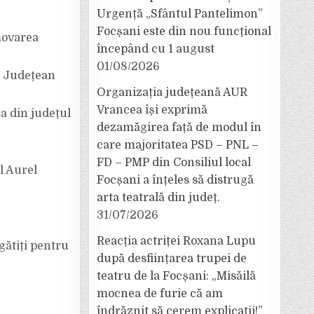
Urgență „Sfântul Pantelimon”
Focșani este din nou funcțional
omovarea
începând cu 1 august
01/08/2026
i Județean
Organizația județeană AUR
Vrancea își exprimă
a din județul
dezamăgirea față de modul în
care majoritatea PSD – PNL –
FD – PMP din Consiliul local
l Aurel
Focșani a înțeles să distrugă
arta teatrală din județ.
31/07/2026
Reacția actriței Roxana Lupu
gătiți pentru
după desființarea trupei de
teatru de la Focșani: „Misăilă
mocnea de furie că am
îndrăznit să cerem explicații!”