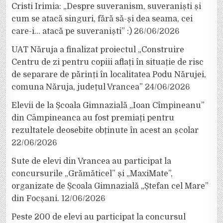
Cristi Irimia: „Despre suveranism, suveraniști și
cum se atacă singuri, fără să-și dea seama, cei
care-i… atacă pe suveraniști” :)
26/06/2026
UAT Năruja a finalizat proiectul „Construire
Centru de zi pentru copiii aflați în situație de risc
de separare de părinți în localitatea Podu Nărujei,
comuna Năruja, județul Vrancea”
24/06/2026
Elevii de la Școala Gimnazială „Ioan Cîmpineanu”
din Câmpineanca au fost premiați pentru
rezultatele deosebite obținute în acest an școlar
22/06/2026
Sute de elevi din Vrancea au participat la
concursurile „Grămăticel” și „MaxiMate”,
organizate de Școala Gimnazială „Ștefan cel Mare”
din Focșani.
12/06/2026
Peste 200 de elevi au participat la concursul