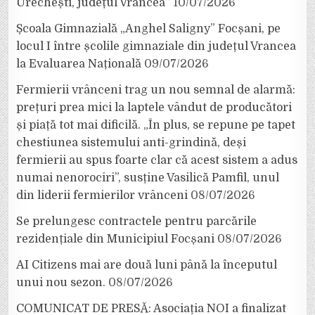
Urechești, județul Vrancea”
10/07/2026
Școala Gimnazială „Anghel Saligny” Focșani, pe
locul I între școlile gimnaziale din județul Vrancea
la Evaluarea Națională
09/07/2026
Fermierii vrânceni trag un nou semnal de alarmă:
prețuri prea mici la laptele vândut de producători
și piață tot mai dificilă. „În plus, se repune pe tapet
chestiunea sistemului anti-grindină, deși
fermierii au spus foarte clar că acest sistem a adus
numai nenorociri”, susține Vasilică Pamfil, unul
din liderii fermierilor vrânceni
08/07/2026
Se prelungesc contractele pentru parcările
rezidențiale din Municipiul Focșani
08/07/2026
AI Citizens mai are două luni până la începutul
unui nou sezon.
08/07/2026
COMUNICAT DE PRESĂ: Asociația NOI a finalizat