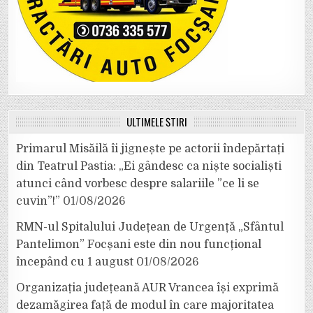
ULTIMELE ȘTIRI
Primarul Misăilă îi jignește pe actorii îndepărtați
din Teatrul Pastia: „Ei gândesc ca niște socialiști
atunci când vorbesc despre salariile ”ce li se
cuvin”!”
01/08/2026
RMN-ul Spitalului Județean de Urgență „Sfântul
Pantelimon” Focșani este din nou funcțional
începând cu 1 august
01/08/2026
Organizația județeană AUR Vrancea își exprimă
dezamăgirea față de modul în care majoritatea