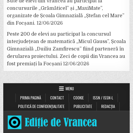
Sute de elevi din Vrancea au participat la
concursurile „Grămăticel” și „MaxiMate”,
organizate de Școala Gimnazială „Ștefan cel Mare”
din Focșani.
12/06/2026
Peste 200 de elevi au participat la concursul
interjudețean de matematică „Micul Gauss”, Școala
Gimnazială „Duiliu Zamfirescu” fiind parteneră în
derularea proiectului. Zeci de copii din Vrancea au
fost premiați la Focșani
12/06/2026
MENU
PRIMA PAGINĂ
CONTACT
COOKIE
ISSN / ISSN-L
POLITICĂ DE CONFIDENȚIALITATE
PUBLICITATE
REDACȚIA