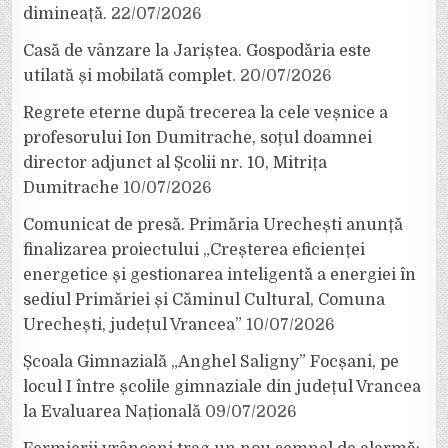
dimineață.
22/07/2026
Casă de vânzare la Jariștea. Gospodăria este
utilată și mobilată complet.
20/07/2026
Regrete eterne după trecerea la cele veșnice a
profesorului Ion Dumitrache, soțul doamnei
director adjunct al Școlii nr. 10, Mitrița
Dumitrache
10/07/2026
Comunicat de presă. Primăria Urechești anunță
finalizarea proiectului „Creșterea eficienței
energetice și gestionarea inteligentă a energiei în
sediul Primăriei și Căminul Cultural, Comuna
Urechești, județul Vrancea”
10/07/2026
Școala Gimnazială „Anghel Saligny” Focșani, pe
locul I între școlile gimnaziale din județul Vrancea
la Evaluarea Națională
09/07/2026