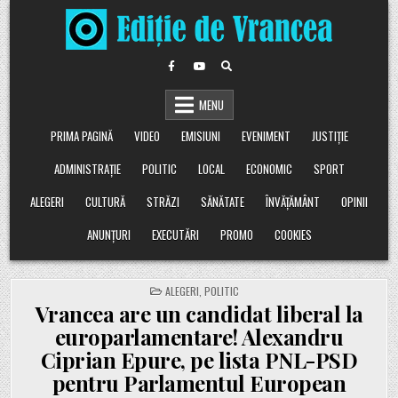
Skip
to
content
MENU
PRIMA PAGINĂ
VIDEO
EMISIUNI
EVENIMENT
JUSTIȚIE
ADMINISTRAȚIE
POLITIC
LOCAL
ECONOMIC
SPORT
ALEGERI
CULTURĂ
STRĂZI
SĂNĂTATE
ÎNVĂȚĂMÂNT
OPINII
ANUNȚURI
EXECUTĂRI
PROMO
COOKIES
POSTED
ALEGERI
,
POLITIC
IN
Vrancea are un candidat liberal la
europarlamentare! Alexandru
Ciprian Epure, pe lista PNL-PSD
pentru Parlamentul European