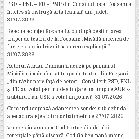
PSD – PNL – FD – PMP din Consiliul local Focșani a
înțeles să distrugă arta teatrală din județ.
31/07/2026
Reacția actriței Roxana Lupu după desființarea
trupei de teatru de la Focșani: „Misăilă mocnea de
furie că am îndrăznit să cerem explicații!”
31/07/2026
Actorul Adrian Damian îl acuză pe primarul
Misăilă că a desființat trupa de teatru din Focșani
„din răzbunare față de actori”. Consilierii PSD, PNL
și FD au votat pentru desființare, în timp ce AUR s-
a abținut, iar USR a votat împotrivă.
31/07/2026
Cum influențează adâncimea sondei sub oglinda
apei acuratețea citirilor batimetrice
27/07/2026
Vremea în Vrancea. Cod Portocaliu de ploi
torențiale până diseară, Cod Galben până mâine