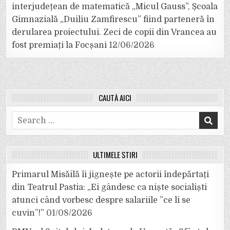
interjudețean de matematică „Micul Gauss”, Școala
Gimnazială „Duiliu Zamfirescu” fiind parteneră în
derularea proiectului. Zeci de copii din Vrancea au
fost premiați la Focșani
12/06/2026
CAUTĂ AICI
Search
for:
ULTIMELE ȘTIRI
Primarul Misăilă îi jignește pe actorii îndepărtați
din Teatrul Pastia: „Ei gândesc ca niște socialiști
atunci când vorbesc despre salariile ”ce li se
cuvin”!”
01/08/2026