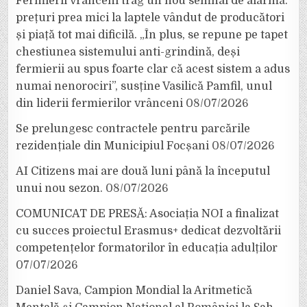
Fermierii vrânceni trag un nou semnal de alarmă:
prețuri prea mici la laptele vândut de producători
și piață tot mai dificilă. „În plus, se repune pe tapet
chestiunea sistemului anti-grindină, deși
fermierii au spus foarte clar că acest sistem a adus
numai nenorociri”, susține Vasilică Pamfil, unul
din liderii fermierilor vrânceni
08/07/2026
Se prelungesc contractele pentru parcările
rezidențiale din Municipiul Focșani
08/07/2026
AI Citizens mai are două luni până la începutul
unui nou sezon.
08/07/2026
COMUNICAT DE PRESĂ: Asociația NOI a finalizat
cu succes proiectul Erasmus+ dedicat dezvoltării
competențelor formatorilor în educația adulților
07/07/2026
Daniel Sava, Campion Mondial la Aritmetică