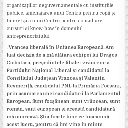
organizațiilor neguvernamentale cu instituțiile
publice, amenajarea unui Centru pentru copii și
tineret și a unui Centru pentru consultare,
cursuri și know-how în domeniul
antreprenoriatului.
„
Vrancea liberală în Uniunea Europeană. Am
luat decizia de a mă alătura echipei lui Dragoș
Ciobotaru, președintele filialei vrâncene a
Partidului Național Liberal și candidatul la
Consiliului Județean Vrancea și Valentin
Resmeriță, candidatul PNL la Primăria Focșani,
prin asumarea unei candidaturi la Parlamentul
European. Sunt focșănean, sunt vrâncean, sunt
român, sunt european și această candidatură
mă onorează. Știu foarte bine ce înseamnă
acest lucru, pentru că îmi vine în minte