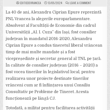
ON
EDITIEDEVRANCEA
13/05/2024
LEAVE A COMMENT
VRANCEA
ARE
UN
La 40 de ani, Alexandru Ciprian Epure reprezintă
CANDIDAT
LIBERAL
PNL Vrancea la alegerile europarlamentare.
LA
EUROPARLAMEN
Absolvent al Facultății de Economie din cadrul
ALEXANDRU
CIPRIAN
Universității „Al. I. Cuza” din Iași, fost consilier
EPURE,
PE
LISTA
județean în mandatul 2016-2020, Alexandru
PNL-
PSD
Ciprian Epure a condus tineretul liberal vrâncean
PENTRU
PARLAMENTUL
timp de mai multe mandate și a fost
EUROPEAN
vicepreședinte și secretar general al TNL pe țară.
În calitate de consilier județean (2016 – 2020) a
fost vocea tinerilor în legislativul local, pentru
realizarea unor proiecte destinate tinerilor
vrânceni cum ar fi înființarea unui Consiliu
Consultativ pe Probleme de Tineret. Acesta
funcționează pe lângă CJ.
Totodată, a militat pentru facilitarea activității