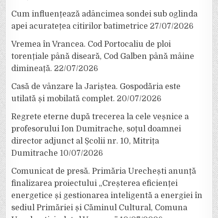
Cum influențează adâncimea sondei sub oglinda
apei acuratețea citirilor batimetrice
27/07/2026
Vremea în Vrancea. Cod Portocaliu de ploi
torențiale până diseară, Cod Galben până mâine
dimineață.
22/07/2026
Casă de vânzare la Jariștea. Gospodăria este
utilată și mobilată complet.
20/07/2026
Regrete eterne după trecerea la cele veșnice a
profesorului Ion Dumitrache, soțul doamnei
director adjunct al Școlii nr. 10, Mitrița
Dumitrache
10/07/2026
Comunicat de presă. Primăria Urechești anunță
finalizarea proiectului „Creșterea eficienței
energetice și gestionarea inteligentă a energiei în
sediul Primăriei și Căminul Cultural, Comuna