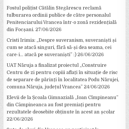
Fostul polițist Cătălin Stegărescu reclamă
tulburarea ordinii publice de către personalul
Penitenciarului Vrancea într-o zonă rezidențială
din Focșani.
27/06/2026
Cristi Irimia: „Despre suveranism, suveraniști și
cum se atacă singuri, fără să-și dea seama, cei
care-i… atacă pe suveraniști” :)
26/06/2026
UAT Năruja a finalizat proiectul „Construire
Centru de zi pentru copiii aflați în situație de risc
de separare de părinți în localitatea Podu Nărujei,
comuna Năruja, județul Vrancea”
24/06/2026
Elevii de la Școala Gimnazială „Ioan Cîmpineanu”
din Câmpineanca au fost premiați pentru
rezultatele deosebite obținute în acest an școlar
22/06/2026