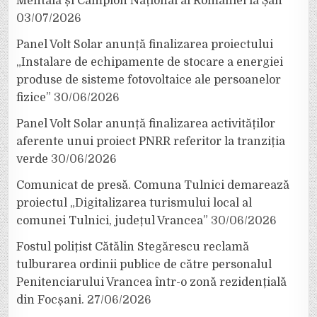
Mentală și Campion Național al României la Șah
03/07/2026
Panel Volt Solar anunță finalizarea proiectului
„Instalare de echipamente de stocare a energiei
produse de sisteme fotovoltaice ale persoanelor
fizice”
30/06/2026
Panel Volt Solar anunță finalizarea activităților
aferente unui proiect PNRR referitor la tranziția
verde
30/06/2026
Comunicat de presă. Comuna Tulnici demarează
proiectul „Digitalizarea turismului local al
comunei Tulnici, județul Vrancea”
30/06/2026
Fostul polițist Cătălin Stegărescu reclamă
tulburarea ordinii publice de către personalul
Penitenciarului Vrancea într-o zonă rezidențială
din Focșani.
27/06/2026