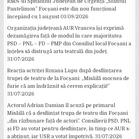
RMN-ul Spitalului Județean de Urgență „Sfântul
Pantelimon” Focșani este din nou funcțional
începând cu 1 august
01/08/2026
Organizația județeană AUR Vrancea își exprimă
dezamăgirea față de modul în care majoritatea
PSD – PNL – FD – PMP din Consiliul local Focșani a
înțeles să distrugă arta teatrală din județ.
31/07/2026
Reacția actriței Roxana Lupu după desființarea
trupei de teatru de la Focșani: „Misăilă mocnea de
furie că am îndrăznit să cerem explicații!”
31/07/2026
Actorul Adrian Damian îl acuză pe primarul
Misăilă că a desființat trupa de teatru din Focșani
„din răzbunare față de actori”. Consilierii PSD, PNL
și FD au votat pentru desființare, în timp ce AUR s-
a abținut, iar USR a votat împotrivă.
31/07/2026