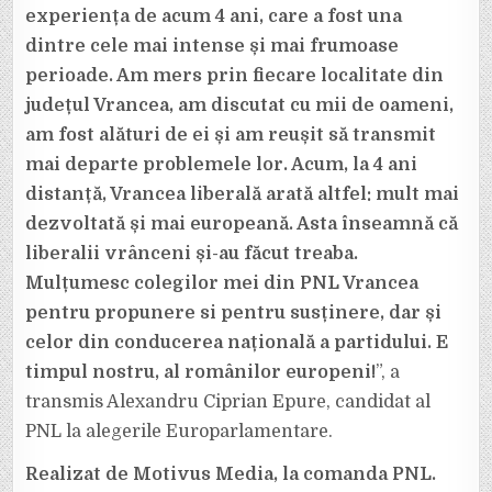
experiența de acum 4 ani, care a fost una
dintre cele mai intense și mai frumoase
perioade. Am mers prin fiecare localitate din
județul Vrancea, am discutat cu mii de oameni,
am fost alături de ei și am reușit să transmit
mai departe problemele lor. Acum, la 4 ani
distanță, Vrancea liberală arată altfel: mult mai
dezvoltată și mai europeană. Asta înseamnă că
liberalii vrânceni și-au făcut treaba.
Mulțumesc colegilor mei din PNL Vrancea
pentru propunere si pentru susținere, dar și
celor din conducerea națională a partidului. E
timpul nostru, al românilor europeni!
”, a
transmis Alexandru Ciprian Epure, candidat al
PNL la alegerile Europarlamentare.
Realizat de Motivus Media, la comanda PNL.