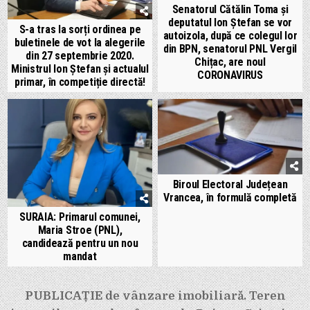
Senatorul Cătălin Toma și
deputatul Ion Ștefan se vor
S-a tras la sorți ordinea pe
autoizola, după ce colegul lor
buletinele de vot la alegerile
din BPN, senatorul PNL Vergil
din 27 septembrie 2020.
Chițac, are noul
Ministrul Ion Ștefan și actualul
CORONAVIRUS
primar, în competiție directă!
Biroul Electoral Județean
Vrancea, în formulă completă
SURAIA: Primarul comunei,
Maria Stroe (PNL),
candidează pentru un nou
mandat
Navigare
PUBLICAȚIE de vânzare imobiliară. Teren