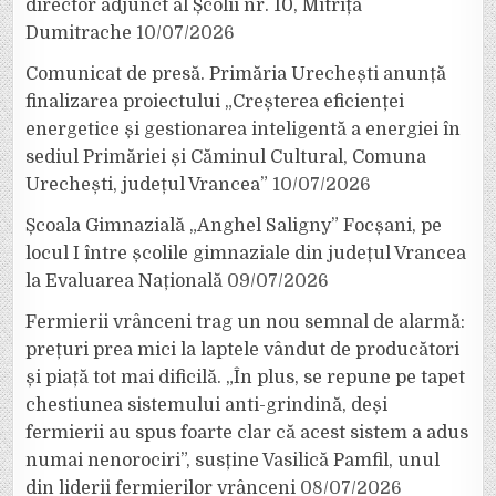
director adjunct al Școlii nr. 10, Mitrița
Dumitrache
10/07/2026
Comunicat de presă. Primăria Urechești anunță
finalizarea proiectului „Creșterea eficienței
energetice și gestionarea inteligentă a energiei în
sediul Primăriei și Căminul Cultural, Comuna
Urechești, județul Vrancea”
10/07/2026
Școala Gimnazială „Anghel Saligny” Focșani, pe
locul I între școlile gimnaziale din județul Vrancea
la Evaluarea Națională
09/07/2026
Fermierii vrânceni trag un nou semnal de alarmă:
prețuri prea mici la laptele vândut de producători
și piață tot mai dificilă. „În plus, se repune pe tapet
chestiunea sistemului anti-grindină, deși
fermierii au spus foarte clar că acest sistem a adus
numai nenorociri”, susține Vasilică Pamfil, unul
din liderii fermierilor vrânceni
08/07/2026