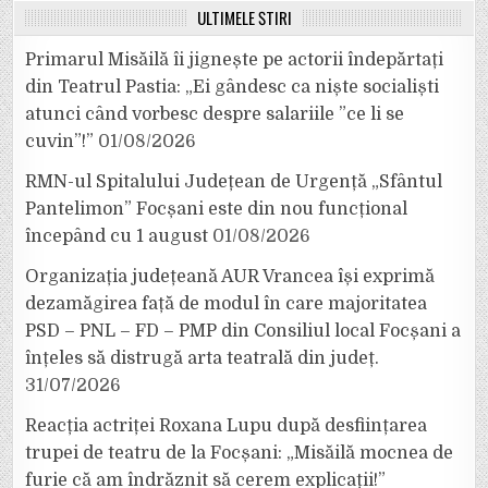
ULTIMELE ȘTIRI
Primarul Misăilă îi jignește pe actorii îndepărtați
din Teatrul Pastia: „Ei gândesc ca niște socialiști
atunci când vorbesc despre salariile ”ce li se
cuvin”!”
01/08/2026
RMN-ul Spitalului Județean de Urgență „Sfântul
Pantelimon” Focșani este din nou funcțional
începând cu 1 august
01/08/2026
Organizația județeană AUR Vrancea își exprimă
dezamăgirea față de modul în care majoritatea
PSD – PNL – FD – PMP din Consiliul local Focșani a
înțeles să distrugă arta teatrală din județ.
31/07/2026
Reacția actriței Roxana Lupu după desființarea
trupei de teatru de la Focșani: „Misăilă mocnea de
furie că am îndrăznit să cerem explicații!”