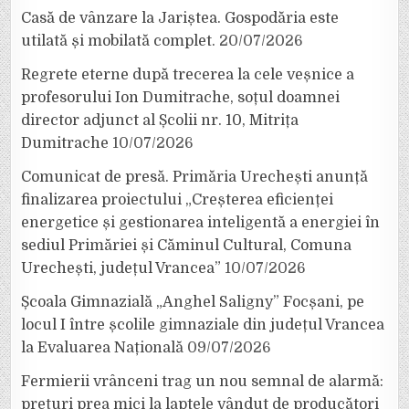
Casă de vânzare la Jariștea. Gospodăria este
utilată și mobilată complet.
20/07/2026
Regrete eterne după trecerea la cele veșnice a
profesorului Ion Dumitrache, soțul doamnei
director adjunct al Școlii nr. 10, Mitrița
Dumitrache
10/07/2026
Comunicat de presă. Primăria Urechești anunță
finalizarea proiectului „Creșterea eficienței
energetice și gestionarea inteligentă a energiei în
sediul Primăriei și Căminul Cultural, Comuna
Urechești, județul Vrancea”
10/07/2026
Școala Gimnazială „Anghel Saligny” Focșani, pe
locul I între școlile gimnaziale din județul Vrancea
la Evaluarea Națională
09/07/2026
Fermierii vrânceni trag un nou semnal de alarmă:
prețuri prea mici la laptele vândut de producători