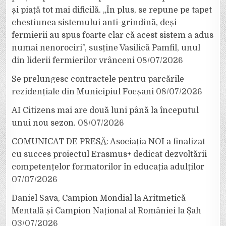
și piață tot mai dificilă. „În plus, se repune pe tapet
chestiunea sistemului anti-grindină, deși
fermierii au spus foarte clar că acest sistem a adus
numai nenorociri”, susține Vasilică Pamfil, unul
din liderii fermierilor vrânceni
08/07/2026
Se prelungesc contractele pentru parcările
rezidențiale din Municipiul Focșani
08/07/2026
AI Citizens mai are două luni până la începutul
unui nou sezon.
08/07/2026
COMUNICAT DE PRESĂ: Asociația NOI a finalizat
cu succes proiectul Erasmus+ dedicat dezvoltării
competențelor formatorilor în educația adulților
07/07/2026
Daniel Sava, Campion Mondial la Aritmetică
Mentală și Campion Național al României la Șah
03/07/2026