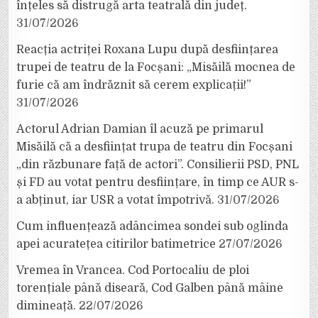
înțeles să distrugă arta teatrală din județ.
31/07/2026
Reacția actriței Roxana Lupu după desființarea
trupei de teatru de la Focșani: „Misăilă mocnea de
furie că am îndrăznit să cerem explicații!”
31/07/2026
Actorul Adrian Damian îl acuză pe primarul
Misăilă că a desființat trupa de teatru din Focșani
„din răzbunare față de actori”. Consilierii PSD, PNL
și FD au votat pentru desființare, în timp ce AUR s-
a abținut, iar USR a votat împotrivă.
31/07/2026
Cum influențează adâncimea sondei sub oglinda
apei acuratețea citirilor batimetrice
27/07/2026
Vremea în Vrancea. Cod Portocaliu de ploi
torențiale până diseară, Cod Galben până mâine
dimineață.
22/07/2026