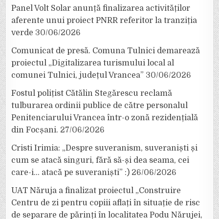
Panel Volt Solar anunță finalizarea activităților
aferente unui proiect PNRR referitor la tranziția
verde
30/06/2026
Comunicat de presă. Comuna Tulnici demarează
proiectul „Digitalizarea turismului local al
comunei Tulnici, județul Vrancea”
30/06/2026
Fostul polițist Cătălin Stegărescu reclamă
tulburarea ordinii publice de către personalul
Penitenciarului Vrancea într-o zonă rezidențială
din Focșani.
27/06/2026
Cristi Irimia: „Despre suveranism, suveraniști și
cum se atacă singuri, fără să-și dea seama, cei
care-i… atacă pe suveraniști” :)
26/06/2026
UAT Năruja a finalizat proiectul „Construire
Centru de zi pentru copiii aflați în situație de risc
de separare de părinți în localitatea Podu Nărujei,