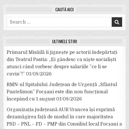
CAUTĂ AICI
Search
for:
ULTIMELE ȘTIRI
Primarul Misăilă îi jignește pe actorii îndepărtați
din Teatrul Pastia: „Ei gândesc ca niște socialiști
atunci când vorbesc despre salariile ”ce li se
cuvin”!”
01/08/2026
RMN-ul Spitalului Județean de Urgență „Sfântul
Pantelimon” Focșani este din nou funcțional
începând cu 1 august
01/08/2026
Organizația județeană AUR Vrancea își exprimă
dezamăgirea față de modul în care majoritatea
PSD – PNL – FD – PMP din Consiliul local Focșani a