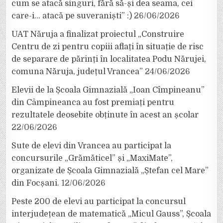
cum se atacă singuri, fără să-și dea seama, cei
care-i… atacă pe suveraniști” :)
26/06/2026
UAT Năruja a finalizat proiectul „Construire
Centru de zi pentru copiii aflați în situație de risc
de separare de părinți în localitatea Podu Nărujei,
comuna Năruja, județul Vrancea”
24/06/2026
Elevii de la Școala Gimnazială „Ioan Cîmpineanu”
din Câmpineanca au fost premiați pentru
rezultatele deosebite obținute în acest an școlar
22/06/2026
Sute de elevi din Vrancea au participat la
concursurile „Grămăticel” și „MaxiMate”,
organizate de Școala Gimnazială „Ștefan cel Mare”
din Focșani.
12/06/2026
Peste 200 de elevi au participat la concursul
interjudețean de matematică „Micul Gauss”, Școala