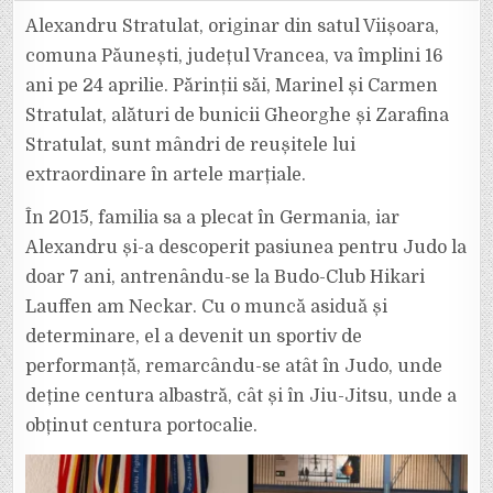
DIASPOREI.
ALEXANDRU
Alexandru Stratulat, originar din satul Viișoara,
STRATULAT,
CAMPIONUL
comuna Păunești, județul Vrancea, va împlini 16
VRÂNCEAN
CARE
ani pe 24 aprilie. Părinții săi, Marinel și Carmen
OBȚINE
PERFORMANȚE
Stratulat, alături de bunicii Gheorghe și Zarafina
ÎN
GERMANIA
Stratulat, sunt mândri de reușitele lui
extraordinare în artele marțiale.
În 2015, familia sa a plecat în Germania, iar
Alexandru și-a descoperit pasiunea pentru Judo la
doar 7 ani, antrenându-se la Budo-Club Hikari
Lauffen am Neckar. Cu o muncă asiduă și
determinare, el a devenit un sportiv de
performanță, remarcându-se atât în Judo, unde
deține centura albastră, cât și în Jiu-Jitsu, unde a
obținut centura portocalie.