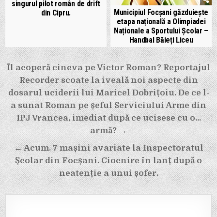
singurul pilot român de drift
Municipiul Focșani găzduiește
din Cipru.
etapa națională a Olimpiadei
Naționale a Sportului Școlar –
Handbal Băieți Liceu
Navigare
Îl acoperă cineva pe Victor Roman? Reportajul
în
Recorder scoate la iveală noi aspecte din
articole
dosarul uciderii lui Maricel Dobrițoiu. De ce l-
a sunat Roman pe șeful Serviciului Arme din
IPJ Vrancea, imediat după ce ucisese cu o…
armă? →
← Acum. 7 mașini avariate la Inspectoratul
Școlar din Focșani. Ciocnire în lanț după o
neatenție a unui șofer.