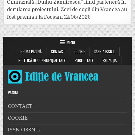
Gimnazială „Duiliu Zamfirescu” fiind parteneră în
derularea proiectului. Zeci de copii din Vrancea au
fost premiați la Focșani
12/06/2026
MENU
PRIMA PAGINĂ
CONTACT
COOKIE
ISSN / ISSN-L
POLITICĂ DE CONFIDENȚIALITATE
PUBLICITATE
REDACȚIA
PAGINI
CONTACT
COOKIE
ISSN / ISSN-L