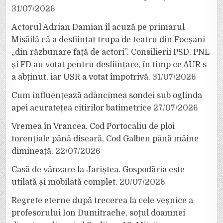
31/07/2026
Actorul Adrian Damian îl acuză pe primarul
Misăilă că a desființat trupa de teatru din Focșani
„din răzbunare față de actori”. Consilierii PSD, PNL
și FD au votat pentru desființare, în timp ce AUR s-
a abținut, iar USR a votat împotrivă.
31/07/2026
Cum influențează adâncimea sondei sub oglinda
apei acuratețea citirilor batimetrice
27/07/2026
Vremea în Vrancea. Cod Portocaliu de ploi
torențiale până diseară, Cod Galben până mâine
dimineață.
22/07/2026
Casă de vânzare la Jariștea. Gospodăria este
utilată și mobilată complet.
20/07/2026
Regrete eterne după trecerea la cele veșnice a
profesorului Ion Dumitrache, soțul doamnei