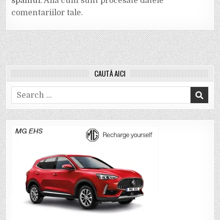
spamul.
Află cum sunt procesate datele
comentariilor tale
.
CAUTĂ AICI
Search
for: