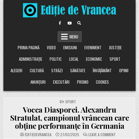
Skip
to
content
MENU
PRIMA PAGINĂ
VIDEO
EMISIUNI
EVENIMENT
JUSTIȚIE
ADMINISTRAȚIE
POLITIC
LOCAL
ECONOMIC
SPORT
ALEGERI
CULTURĂ
STRĂZI
SĂNĂTATE
ÎNVĂȚĂMÂNT
OPINII
ANUNȚURI
EXECUTĂRI
PROMO
COOKIES
POSTED
SPORT
IN
Vocea Diasporei. Alexandru
Stratulat, campionul vrâncean care
obține performanțe în Germania
ON
EDITIEDEVRANCEA
27/03/2025
LEAVE A COMMENT
VOCEA