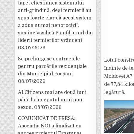
tapet chestiunea sistemului
anti-grindină, deși fermierii au
spus foarte clar că acest sistem
a adus numai nenorociri”,
susține Vasilică Pamfil, unul din
liderii fermierilor vrânceni
08/07/2026
Se prelungesc contractele
Lotul constru
pentru parcările rezidențiale
înainte de t
din Municipiul Focșani
Moldovei A7 
08/07/2026
de 77,84 kil
AI Citizens mai are două luni
legătură.
până la începutul unui nou
sezon.
08/07/2026
COMUNICAT DE PRESĂ:
Asociația NOI a finalizat cu
succes proiectul Erasmus+