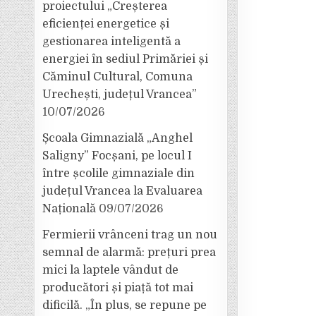
proiectului „Creșterea
eficienței energetice și
gestionarea inteligentă a
energiei în sediul Primăriei și
Căminul Cultural, Comuna
Urechești, județul Vrancea”
10/07/2026
Școala Gimnazială „Anghel
Saligny” Focșani, pe locul I
între școlile gimnaziale din
județul Vrancea la Evaluarea
Națională
09/07/2026
Fermierii vrânceni trag un nou
semnal de alarmă: prețuri prea
mici la laptele vândut de
producători și piață tot mai
dificilă. „În plus, se repune pe