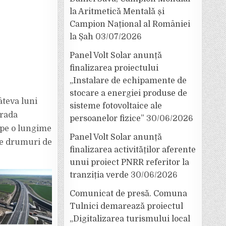
la Aritmetică Mentală și
Campion Național al României
la Șah
03/07/2026
Panel Volt Solar anunță
finalizarea proiectului
„Instalare de echipamente de
stocare a energiei produse de
âteva luni
sisteme fotovoltaice ale
trada
persoanelor fizice”
30/06/2026
 pe o lungime
Panel Volt Solar anunță
 de drumuri de
finalizarea activităților aferente
unui proiect PNRR referitor la
tranziția verde
30/06/2026
Comunicat de presă. Comuna
Tulnici demarează proiectul
„Digitalizarea turismului local