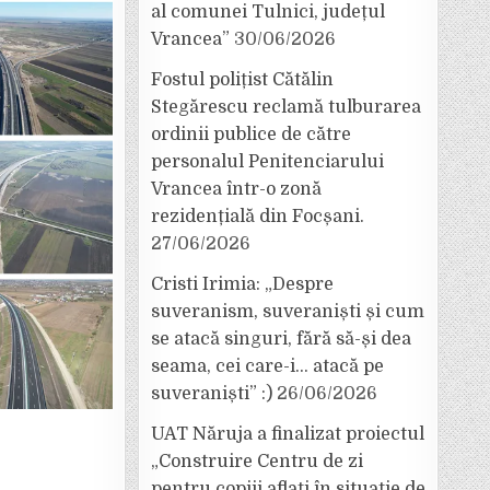
al comunei Tulnici, județul
Vrancea”
30/06/2026
Fostul polițist Cătălin
Stegărescu reclamă tulburarea
ordinii publice de către
personalul Penitenciarului
Vrancea într-o zonă
rezidențială din Focșani.
27/06/2026
Cristi Irimia: „Despre
suveranism, suveraniști și cum
se atacă singuri, fără să-și dea
seama, cei care-i… atacă pe
suveraniști” :)
26/06/2026
UAT Năruja a finalizat proiectul
„Construire Centru de zi
pentru copiii aflați în situație de