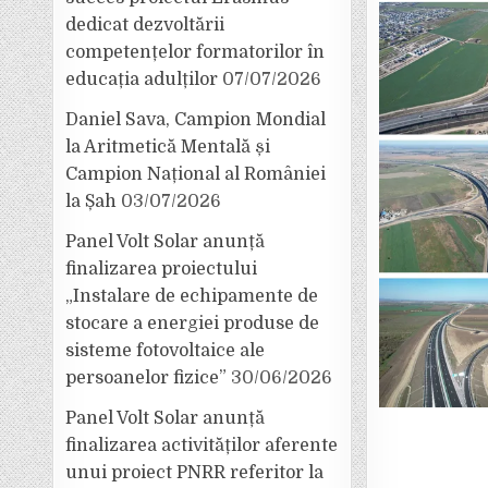
dedicat dezvoltării
competențelor formatorilor în
educația adulților
07/07/2026
Daniel Sava, Campion Mondial
la Aritmetică Mentală și
Campion Național al României
la Șah
03/07/2026
Panel Volt Solar anunță
finalizarea proiectului
„Instalare de echipamente de
stocare a energiei produse de
sisteme fotovoltaice ale
persoanelor fizice”
30/06/2026
Panel Volt Solar anunță
finalizarea activităților aferente
unui proiect PNRR referitor la