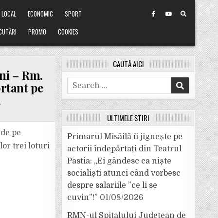
LOCAL
ECONOMIC
SPORT
CUTĂRI
PROMO
COOKIES
CAUTĂ AICI
ni – Rm.
Search
ortant pe
for:
.
ULTIMELE ȘTIRI
 de pe
Primarul Misăilă îi jignește pe
or trei loturi
actorii îndepărtați din Teatrul
Pastia: „Ei gândesc ca niște
socialiști atunci când vorbesc
despre salariile ”ce li se
cuvin”!”
01/08/2026
RMN-ul Spitalului Județean de