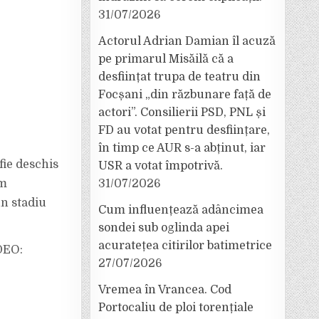
31/07/2026
Actorul Adrian Damian îl acuză
pe primarul Misăilă că a
desființat trupa de teatru din
Focșani „din răzbunare față de
actori”. Consilierii PSD, PNL și
FD au votat pentru desființare,
în timp ce AUR s-a abținut, iar
fie deschis
USR a votat împotrivă.
rm
31/07/2026
un stadiu
Cum influențează adâncimea
sondei sub oglinda apei
acuratețea citirilor batimetrice
DEO:
27/07/2026
Vremea în Vrancea. Cod
Portocaliu de ploi torențiale