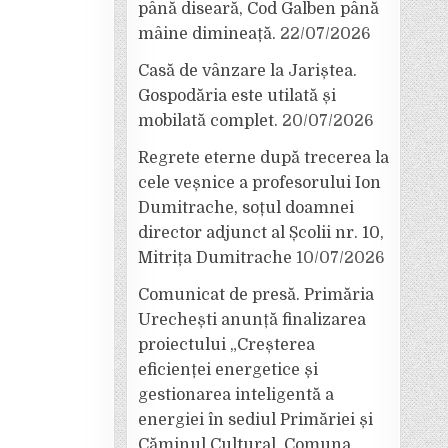
până diseară, Cod Galben până
mâine dimineață.
22/07/2026
Casă de vânzare la Jariștea.
Gospodăria este utilată și
mobilată complet.
20/07/2026
Regrete eterne după trecerea la
cele veșnice a profesorului Ion
Dumitrache, soțul doamnei
director adjunct al Școlii nr. 10,
Mitrița Dumitrache
10/07/2026
Comunicat de presă. Primăria
Urechești anunță finalizarea
proiectului „Creșterea
eficienței energetice și
gestionarea inteligentă a
energiei în sediul Primăriei și
Căminul Cultural, Comuna