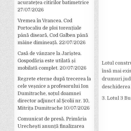
acuratețea citirilor batimetrice
27/07/2026
Vremea în Vrancea. Cod
Portocaliu de ploi torențiale
până diseară, Cod Galben până
mâine dimineață.
22/07/2026
Casă de vânzare la Jariștea.
Gospodăria este utilată și
Lotul constr
mobilată complet.
20/07/2026
însă mai exis
Regrete eterne după trecerea la
drumuri jude
cele veșnice a profesorului Ion
deschiderea 
Dumitrache, soțul doamnei
3. Lotul 3 B
director adjunct al Școlii nr. 10,
Mitrița Dumitrache
10/07/2026
Comunicat de presă. Primăria
Urechești anunță finalizarea