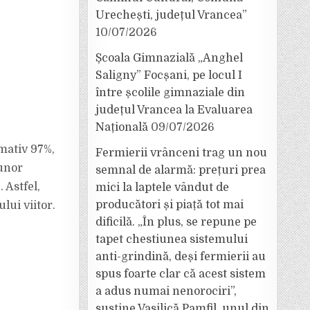
Urechești, județul Vrancea”
10/07/2026
Școala Gimnazială „Anghel
Saligny” Focșani, pe locul I
între școlile gimnaziale din
județul Vrancea la Evaluarea
Națională
09/07/2026
mativ 97%,
Fermierii vrânceni trag un nou
 unor
semnal de alarmă: prețuri prea
 Astfel,
mici la laptele vândut de
producători și piață tot mai
lui viitor.
dificilă. „În plus, se repune pe
tapet chestiunea sistemului
anti-grindină, deși fermierii au
spus foarte clar că acest sistem
a adus numai nenorociri”,
susține Vasilică Pamfil, unul din