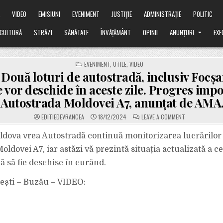
Ă
VIDEO
EMISIUNI
EVENIMENT
JUSTIȚIE
ADMINISTRAȚIE
POLITIC
CULTURĂ
STRĂZI
SĂNĂTATE
ÎNVĂȚĂMÂNT
OPINII
ANUNȚURI
EXE
POSTED
EVENIMENT
,
UTILE
,
VIDEO
IN
Două loturi de autostradă, inclusiv Focșa
e vor deschide în aceste zile. Progres imp
Autostrada Moldovei A7, anunțat de AMA
ON
EDITIEDEVRANCEA
18/12/2024
LEAVE A COMMENT
VIDEO.
DOUĂ
LOTURI
ldova vrea Autostradă continuă monitorizarea lucrărilor
DE
AUTOSTRADĂ,
ldovei A7, iar astăzi vă prezintă situația actualizată a cel
INCLUSIV
FOCȘANI
 să fie deschise în curând.
–
RM.
SĂRAT,
oiești – Buzău – VIDEO:
SE
VOR
DESCHIDE
ÎN
ACESTE
ZILE.
PROGRES