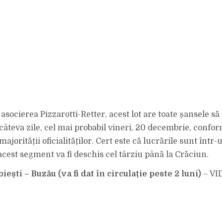
asocierea Pizzarotti-Retter, acest lot are toate șansele să 
 câteva zile, cel mai probabil vineri, 20 decembrie, confo
ajorității oficialităților. Cert este că lucrările sunt într-
acest segment va fi deschis cel târziu până la Crăciun.
oiești – Buzău (va fi dat în circulație peste 2 luni)
– VI