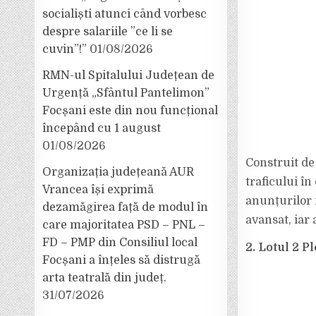
socialiști atunci când vorbesc
despre salariile ”ce li se
cuvin”!”
01/08/2026
RMN-ul Spitalului Județean de
Urgență „Sfântul Pantelimon”
Focșani este din nou funcțional
începând cu 1 august
01/08/2026
Construit de 
Organizația județeană AUR
traficului în
Vrancea își exprimă
anunțurilor m
dezamăgirea față de modul în
avansat, iar 
care majoritatea PSD – PNL –
FD – PMP din Consiliul local
2. Lotul 2 Pl
Focșani a înțeles să distrugă
arta teatrală din județ.
31/07/2026