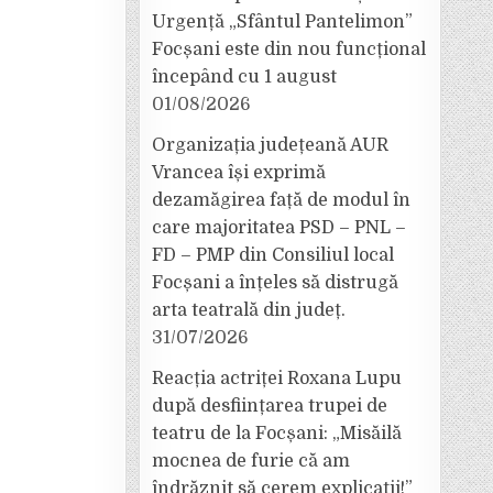
Urgență „Sfântul Pantelimon”
Focșani este din nou funcțional
începând cu 1 august
01/08/2026
Organizația județeană AUR
Vrancea își exprimă
dezamăgirea față de modul în
care majoritatea PSD – PNL –
FD – PMP din Consiliul local
Focșani a înțeles să distrugă
arta teatrală din județ.
31/07/2026
Reacția actriței Roxana Lupu
după desființarea trupei de
teatru de la Focșani: „Misăilă
mocnea de furie că am
îndrăznit să cerem explicații!”