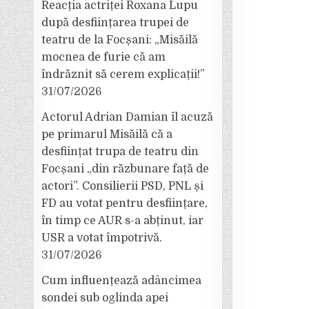
Reacția actriței Roxana Lupu
după desființarea trupei de
teatru de la Focșani: „Misăilă
mocnea de furie că am
îndrăznit să cerem explicații!”
31/07/2026
Actorul Adrian Damian îl acuză
pe primarul Misăilă că a
desființat trupa de teatru din
Focșani „din răzbunare față de
actori”. Consilierii PSD, PNL și
FD au votat pentru desființare,
în timp ce AUR s-a abținut, iar
USR a votat împotrivă.
31/07/2026
Cum influențează adâncimea
sondei sub oglinda apei