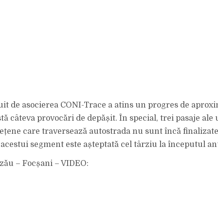
uit de asocierea CONI-Trace a atins un progres de aproxi
tă câteva provocări de depășit. În special, trei pasaje ale
țene care traversează autostrada nu sunt încă finalizate.
acestui segment este așteptată cel târziu la începutul anu
uzău – Focșani – VIDEO: