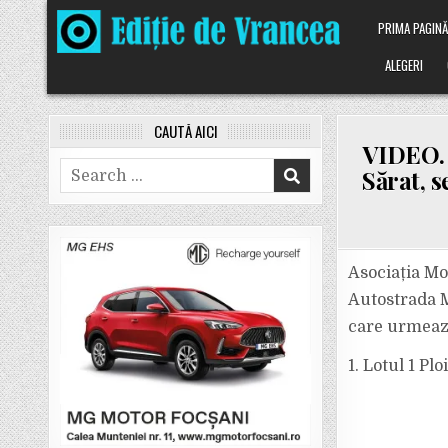
Skip
PRIMA PAGIN
to
content
ALEGERI
CAUTĂ AICI
VIDEO. 
Search
Sărat, s
for:
Asociația Mo
Autostrada Mo
care urmează
1. Lotul 1 Pl