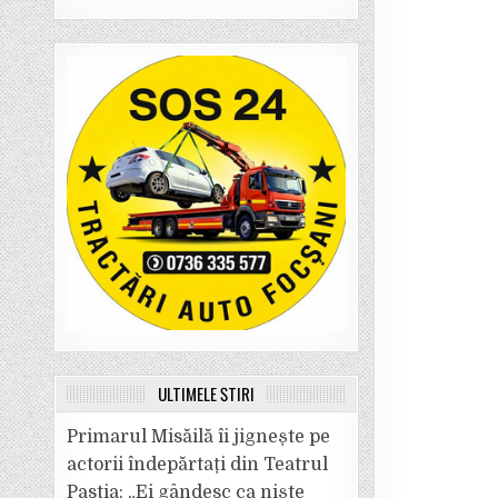
ULTIMELE ȘTIRI
Primarul Misăilă îi jignește pe
actorii îndepărtați din Teatrul
Pastia: „Ei gândesc ca niște