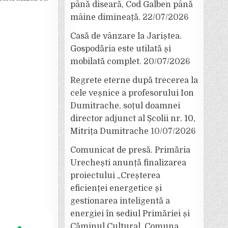
până diseară, Cod Galben până
mâine dimineață.
22/07/2026
Casă de vânzare la Jariștea.
Gospodăria este utilată și
mobilată complet.
20/07/2026
Regrete eterne după trecerea la
cele veșnice a profesorului Ion
Dumitrache, soțul doamnei
director adjunct al Școlii nr. 10,
Mitrița Dumitrache
10/07/2026
Comunicat de presă. Primăria
Urechești anunță finalizarea
proiectului „Creșterea
eficienței energetice și
gestionarea inteligentă a
energiei în sediul Primăriei și
Căminul Cultural, Comuna