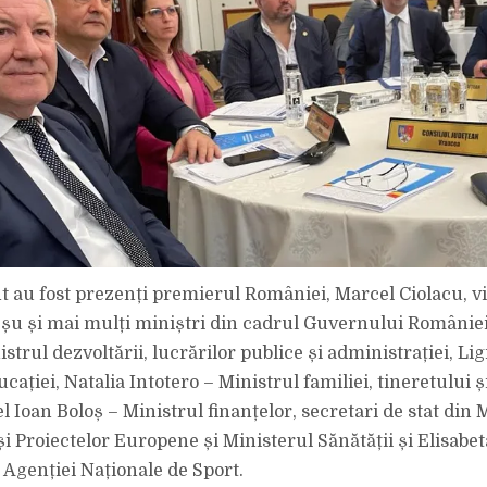
 au fost prezenți premierul României, Marcel Ciolacu, 
u și mai mulți miniștri din cadrul Guvernului României
strul dezvoltării, lucrărilor publice și administrației, Li
cației, Natalia Intotero – Ministrul familiei, tineretului și
 Ioan Boloș – Ministrul finanțelor, secretari de stat din 
 și Proiectelor Europene și Ministerul Sănătății și Elisabet
 Agenției Naționale de Sport.