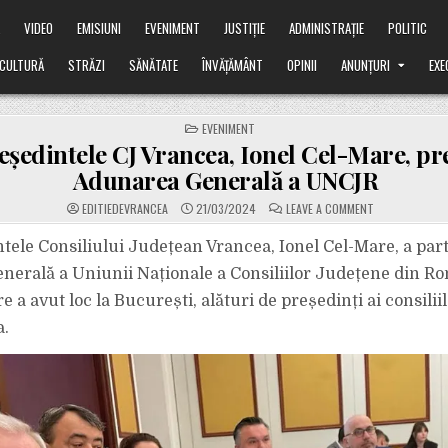
Ă
VIDEO
EMISIUNI
EVENIMENT
JUSTIȚIE
ADMINISTRAȚIE
POLITIC
CULTURĂ
STRĂZI
SĂNĂTATE
ÎNVĂȚĂMÂNT
OPINII
ANUNȚURI
EXE
POSTED
EVENIMENT
IN
eședintele CJ Vrancea, Ionel Cel-Mare, pre
Adunarea Generală a UNCJR
ON
EDITIEDEVRANCEA
21/03/2024
LEAVE A COMMENT
VICEPREȘEDINT
CJ
VRANCEA,
tele Consiliului Județean Vrancea, Ionel Cel-Mare, a part
IONEL
CEL-
erală a Uniunii Naționale a Consiliilor Județene din R
MARE,
PREZENT
 a avut loc la București, alături de președinți ai consilii
LA
ADUNAREA
a.
GENERALĂ
A
UNCJR