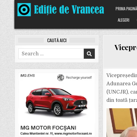
Skip
PRIMA PAGIN
to
content
ALEGERI
CAUTĂ AICI
Vicepr
Search
for:
Vicepreședin
Adunarea Gen
(UNCJR), care
din toată țar