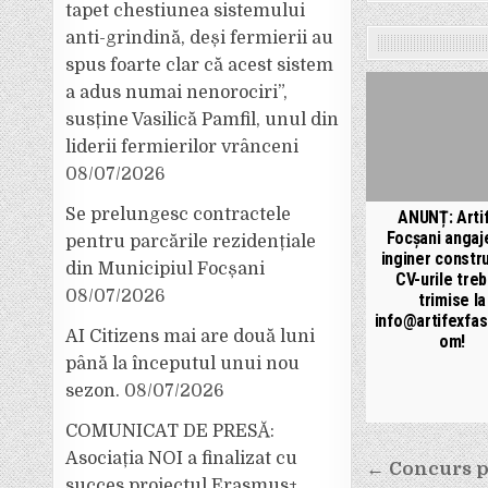
tapet chestiunea sistemului
anti-grindină, deși fermierii au
spus foarte clar că acest sistem
a adus numai nenorociri”,
susține Vasilică Pamfil, unul din
liderii fermierilor vrânceni
08/07/2026
Se prelungesc contractele
ANUNȚ: Arti
Focșani angaj
pentru parcările rezidențiale
inginer constru
din Municipiul Focșani
CV-urile treb
08/07/2026
trimise la
info@artifexfas
AI Citizens mai are două luni
om!
până la începutul unui nou
sezon.
08/07/2026
COMUNICAT DE PRESĂ:
Asociația NOI a finalizat cu
Navigar
← Concurs p
succes proiectul Erasmus+