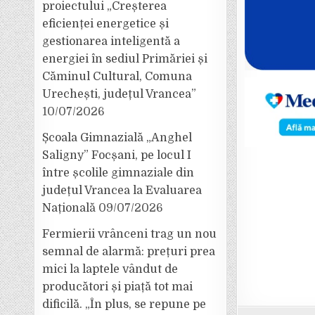
proiectului „Creșterea
eficienței energetice și
gestionarea inteligentă a
energiei în sediul Primăriei și
Căminul Cultural, Comuna
Urechești, județul Vrancea”
10/07/2026
Școala Gimnazială „Anghel
Saligny” Focșani, pe locul I
între școlile gimnaziale din
județul Vrancea la Evaluarea
Națională
09/07/2026
Fermierii vrânceni trag un nou
semnal de alarmă: prețuri prea
mici la laptele vândut de
producători și piață tot mai
dificilă. „În plus, se repune pe