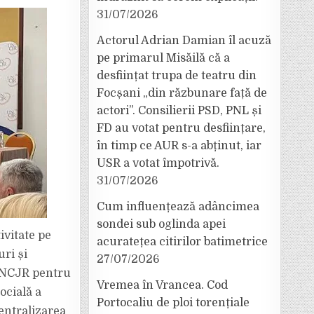
31/07/2026
Actorul Adrian Damian îl acuză
pe primarul Misăilă că a
desființat trupa de teatru din
Focșani „din răzbunare față de
actori”. Consilierii PSD, PNL și
FD au votat pentru desființare,
în timp ce AUR s-a abținut, iar
USR a votat împotrivă.
31/07/2026
Cum influențează adâncimea
sondei sub oglinda apei
ivitate pe
acuratețea citirilor batimetrice
uri și
27/07/2026
 UNCJR pentru
Vremea în Vrancea. Cod
ocială a
Portocaliu de ploi torențiale
entralizarea