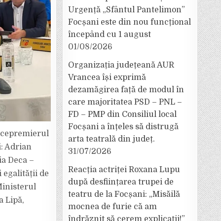
Urgență „Sfântul Pantelimon”
Focșani este din nou funcțional
începând cu 1 august
01/08/2026
Organizația județeană AUR
Vrancea își exprimă
dezamăgirea față de modul în
care majoritatea PSD – PNL –
FD – PMP din Consiliul local
Focșani a înțeles să distrugă
vicepremierul
arta teatrală din județ.
: Adrian
31/07/2026
gia Deca –
Reacția actriței Roxana Lupu
 egalității de
după desființarea trupei de
Ministerul
teatru de la Focșani: „Misăilă
a Lipă,
mocnea de furie că am
îndrăznit să cerem explicații!”