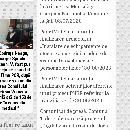
la Aritmetică Mentală și
Campion Național al României
la Șah
03/07/2026
Panel Volt Solar anunță
finalizarea proiectului
„Instalare de echipamente de
 Codruța Neagu,
stocare a energiei produse de
nager Spitalul
sisteme fotovoltaice ale
ean: ”A fost pus
persoanelor fizice”
30/06/2026
uncțiune aparatul
-Time PCR, după
Panel Volt Solar anunță
oase șicane din
tea Consiliului
finalizarea activităților aferente
ețean Vrancea.
unui proiect PNRR referitor la
ilă stă de 150 de
tranziția verde
30/06/2026
le în concediu
medical!”
Comunicat de presă. Comuna
Tulnici demarează proiectul
a fost reținut
„Digitalizarea turismului local