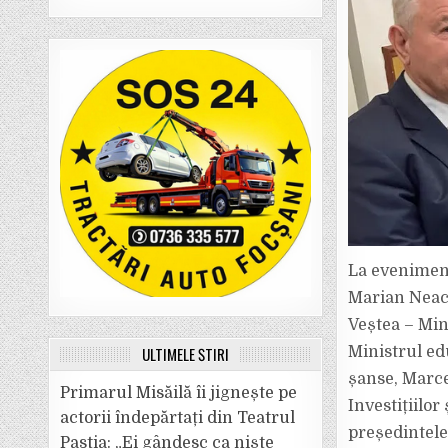
La eveniment
Marian Neacș
Veștea – Mini
ULTIMELE ȘTIRI
Ministrul edu
șanse, Marcel
Primarul Misăilă îi jignește pe
Investițiilor
actorii îndepărtați din Teatrul
președintele
Pastia: „Ei gândesc ca niște