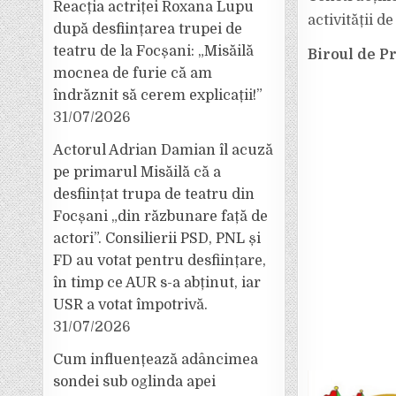
Reacția actriței Roxana Lupu
activității de
după desființarea trupei de
teatru de la Focșani: „Misăilă
Biroul de P
mocnea de furie că am
îndrăznit să cerem explicații!”
31/07/2026
Actorul Adrian Damian îl acuză
pe primarul Misăilă că a
desființat trupa de teatru din
Focșani „din răzbunare față de
actori”. Consilierii PSD, PNL și
FD au votat pentru desființare,
în timp ce AUR s-a abținut, iar
USR a votat împotrivă.
31/07/2026
Cum influențează adâncimea
sondei sub oglinda apei