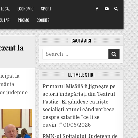
LOCAL
ECONOMIC
SPORT
CUTĂRI
PROMO
COOKIES
CAUTĂ AICI
zent la
Search
for:
ELE
ULTIMELE ȘTIRI
icipat la
omânia
Primarul Misăilă îi jignește pe
lor județene
actorii îndepărtați din Teatrul
Pastia: „Ei gândesc ca niște
socialiști atunci când vorbesc
despre salariile ”ce li se
cuvin”!”
01/08/2026
RMN-ul Spitalului Județean de