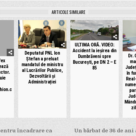
ARTICOLE SIMILARE
ULTIMA ORĂ. VIDEO:
Accident la ieșirea din
Deputatul PNL Ion
Dr.
Dumbrăveni spre
Ștefan a preluat
fex
ma
București, pe DN 2 – E
mandatul de ministru
ează
Județ
85
al Lucrărilor Publice,
ctor.
în f
Dezvoltării și
uie
Real
Administrației
numer
hion.c
par
Jud
Mândr
zi
e
entru încadrare ca
Un bărbat de 36 de ani 