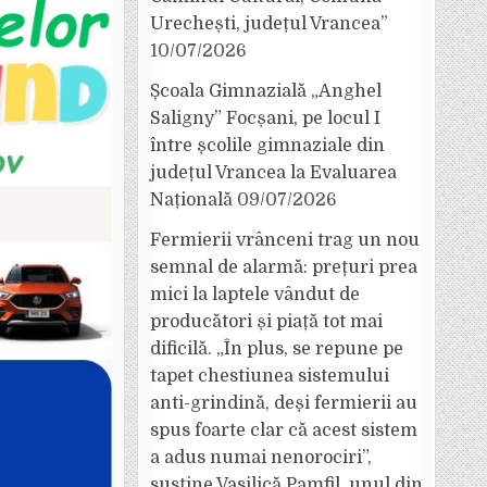
Urechești, județul Vrancea”
10/07/2026
Școala Gimnazială „Anghel
Saligny” Focșani, pe locul I
între școlile gimnaziale din
județul Vrancea la Evaluarea
Națională
09/07/2026
Fermierii vrânceni trag un nou
semnal de alarmă: prețuri prea
mici la laptele vândut de
producători și piață tot mai
dificilă. „În plus, se repune pe
tapet chestiunea sistemului
anti-grindină, deși fermierii au
spus foarte clar că acest sistem
a adus numai nenorociri”,
susține Vasilică Pamfil, unul din