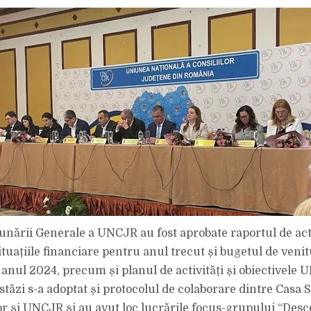
unării Generale a UNCJR au fost aprobate raportul de act
tuațiile financiare pentru anul trecut și bugetul de venit
e anul 2024, precum și planul de activități și obiectivele
tăzi s-a adoptat și protocolul de colaborare dintre Casa S
or și UNCJR și au avut loc lucrările focus-grupului “Desc