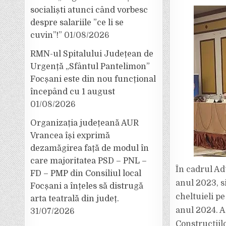
socialiști atunci când vorbesc
despre salariile ”ce li se
cuvin”!”
01/08/2026
RMN-ul Spitalului Județean de
Urgență „Sfântul Pantelimon”
Focșani este din nou funcțional
începând cu 1 august
01/08/2026
Organizația județeană AUR
Vrancea își exprimă
dezamăgirea față de modul în
care majoritatea PSD – PNL –
În cadrul Ad
FD – PMP din Consiliul local
anul 2023, si
Focșani a înțeles să distrugă
cheltuieli p
arta teatrală din județ.
anul 2024. As
31/07/2026
Construcțiil