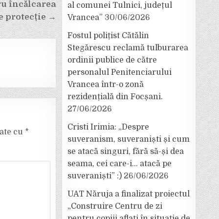
ru încălcarea
al comunei Tulnici, județul
e protecție →
Vrancea”
30/06/2026
Fostul polițist Cătălin
Stegărescu reclamă tulburarea
ordinii publice de către
personalul Penitenciarului
Vrancea într-o zonă
rezidențială din Focșani.
27/06/2026
Cristi Irimia: „Despre
cate cu
*
suveranism, suveraniști și cum
se atacă singuri, fără să-și dea
seama, cei care-i… atacă pe
suveraniști” :)
26/06/2026
UAT Năruja a finalizat proiectul
„Construire Centru de zi
pentru copiii aflați în situație de