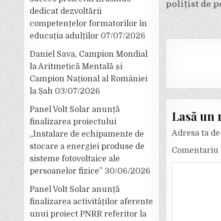
în
polițist de 
dedicat dezvoltării
articole
competențelor formatorilor în
educația adulților
07/07/2026
Daniel Sava, Campion Mondial
la Aritmetică Mentală și
Campion Național al României
la Șah
03/07/2026
Panel Volt Solar anunță
Lasă un 
finalizarea proiectului
Adresa ta de 
„Instalare de echipamente de
stocare a energiei produse de
Comentariu
sisteme fotovoltaice ale
persoanelor fizice”
30/06/2026
Panel Volt Solar anunță
finalizarea activităților aferente
unui proiect PNRR referitor la