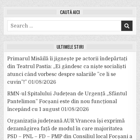
CAUTĂ AICI
Search
for:
ULTIMELE ȘTIRI
Primarul Misăilă îi jignește pe actorii îndepărtați
din Teatrul Pastia: „Ei gândesc ca niște socialiști
atunci când vorbesc despre salariile ”ce li se
cuvin”!”
01/08/2026
RMN-ul Spitalului Județean de Urgență „Sfântul
Pantelimon” Focșani este din nou funcțional
începând cu 1 august
01/08/2026
Organizația județeană AUR Vrancea își exprimă
dezamăgirea față de modul în care majoritatea
PSD – PNL – FD – PMP din Consiliul local Focșani a