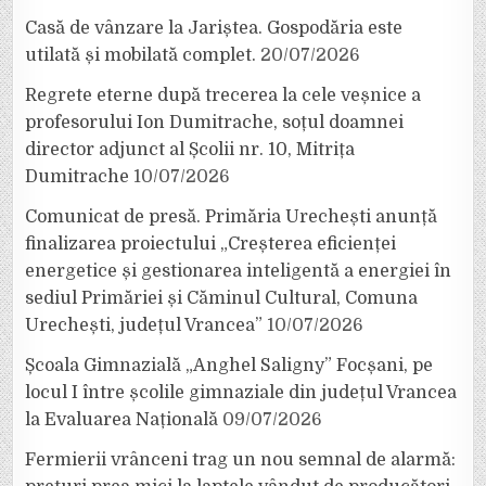
Casă de vânzare la Jariștea. Gospodăria este
utilată și mobilată complet.
20/07/2026
Regrete eterne după trecerea la cele veșnice a
profesorului Ion Dumitrache, soțul doamnei
director adjunct al Școlii nr. 10, Mitrița
Dumitrache
10/07/2026
Comunicat de presă. Primăria Urechești anunță
finalizarea proiectului „Creșterea eficienței
energetice și gestionarea inteligentă a energiei în
sediul Primăriei și Căminul Cultural, Comuna
Urechești, județul Vrancea”
10/07/2026
Școala Gimnazială „Anghel Saligny” Focșani, pe
locul I între școlile gimnaziale din județul Vrancea
la Evaluarea Națională
09/07/2026
Fermierii vrânceni trag un nou semnal de alarmă: