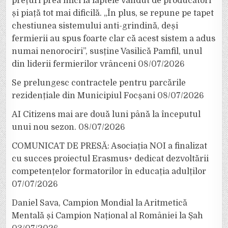
prețuri prea mici la laptele vândut de producători
și piață tot mai dificilă. „În plus, se repune pe tapet
chestiunea sistemului anti-grindină, deși
fermierii au spus foarte clar că acest sistem a adus
numai nenorociri”, susține Vasilică Pamfil, unul
din liderii fermierilor vrânceni
08/07/2026
Se prelungesc contractele pentru parcările
rezidențiale din Municipiul Focșani
08/07/2026
AI Citizens mai are două luni până la începutul
unui nou sezon.
08/07/2026
COMUNICAT DE PRESĂ: Asociația NOI a finalizat
cu succes proiectul Erasmus+ dedicat dezvoltării
competențelor formatorilor în educația adulților
07/07/2026
Daniel Sava, Campion Mondial la Aritmetică
Mentală și Campion Național al României la Șah