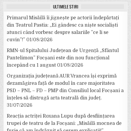
ULTIMELE ȘTIRI
Primarul Misăilă îi jignește pe actorii îndepărtați
din Teatrul Pastia: „Ei gândesc ca niște socialiști
atunci când vorbesc despre salariile ”ce li se
cuvin”!”
01/08/2026
RMN-ul Spitalului Județean de Urgență „Sfântul
Pantelimon” Focșani este din nou funcțional
începând cu 1 august
01/08/2026
Organizația județeană AUR Vrancea își exprimă
dezamăgirea față de modul în care majoritatea
PSD – PNL – FD – PMP din Consiliul local Focșani a
înțeles să distrugă arta teatrală din județ.
31/07/2026
Reacția actriței Roxana Lupu după desființarea
trupei de teatru de la Focșani: „Misăilă mocnea de
furie că am îndrăznit să cerem explicații!”