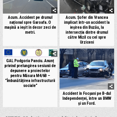
Acum. Accident pe drumul
Acum. Șofer din Vrancea
național spre Garoafa. O
implicat într-un accident la
mașină a ieșit în decor zeci de
ieșirea din Buzău, la
metri.
intersecția dintre drumul
către Mizil cu cel spre
Urziceni
GAL Podgoria Panciu. Anunț
privind prelungirea sesiunii de
depunere a proiectelor
pentru Măsura M4/6B –
”Îmbunătățirea infrastructurii
sociale”
Accident în Focșani pe B-dul
Independenței, între un BMW
și un Ford.