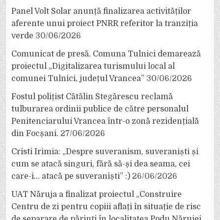
Panel Volt Solar anunță finalizarea activităților
aferente unui proiect PNRR referitor la tranziția
verde
30/06/2026
Comunicat de presă. Comuna Tulnici demarează
proiectul „Digitalizarea turismului local al
comunei Tulnici, județul Vrancea”
30/06/2026
Fostul polițist Cătălin Stegărescu reclamă
tulburarea ordinii publice de către personalul
Penitenciarului Vrancea într-o zonă rezidențială
din Focșani.
27/06/2026
Cristi Irimia: „Despre suveranism, suveraniști și
cum se atacă singuri, fără să-și dea seama, cei
care-i… atacă pe suveraniști” :)
26/06/2026
UAT Năruja a finalizat proiectul „Construire
Centru de zi pentru copiii aflați în situație de risc
de separare de părinți în localitatea Podu Nărujei,