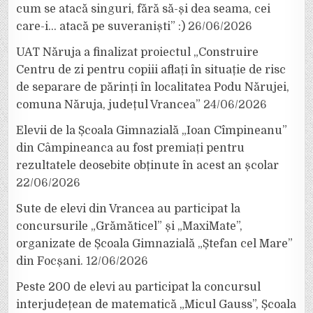
cum se atacă singuri, fără să-și dea seama, cei
care-i… atacă pe suveraniști” :)
26/06/2026
UAT Năruja a finalizat proiectul „Construire
Centru de zi pentru copiii aflați în situație de risc
de separare de părinți în localitatea Podu Nărujei,
comuna Năruja, județul Vrancea”
24/06/2026
Elevii de la Școala Gimnazială „Ioan Cîmpineanu”
din Câmpineanca au fost premiați pentru
rezultatele deosebite obținute în acest an școlar
22/06/2026
Sute de elevi din Vrancea au participat la
concursurile „Grămăticel” și „MaxiMate”,
organizate de Școala Gimnazială „Ștefan cel Mare”
din Focșani.
12/06/2026
Peste 200 de elevi au participat la concursul
interjudețean de matematică „Micul Gauss”, Școala