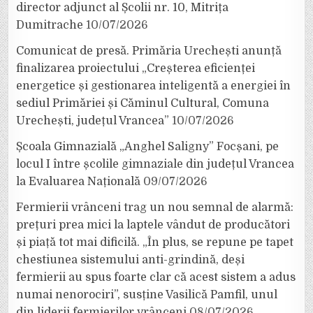
director adjunct al Școlii nr. 10, Mitrița
Dumitrache
10/07/2026
Comunicat de presă. Primăria Urechești anunță
finalizarea proiectului „Creșterea eficienței
energetice și gestionarea inteligentă a energiei în
sediul Primăriei și Căminul Cultural, Comuna
Urechești, județul Vrancea”
10/07/2026
Școala Gimnazială „Anghel Saligny” Focșani, pe
locul I între școlile gimnaziale din județul Vrancea
la Evaluarea Națională
09/07/2026
Fermierii vrânceni trag un nou semnal de alarmă:
prețuri prea mici la laptele vândut de producători
și piață tot mai dificilă. „În plus, se repune pe tapet
chestiunea sistemului anti-grindină, deși
fermierii au spus foarte clar că acest sistem a adus
numai nenorociri”, susține Vasilică Pamfil, unul
din liderii fermierilor vrânceni
08/07/2026