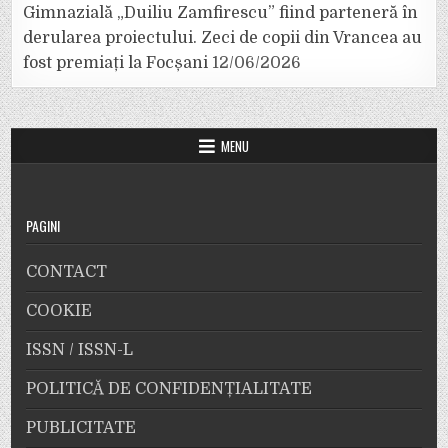
Gimnazială „Duiliu Zamfirescu” fiind parteneră în
derularea proiectului. Zeci de copii din Vrancea au
fost premiați la Focșani
12/06/2026
MENU
PAGINI
CONTACT
COOKIE
ISSN / ISSN-L
POLITICĂ DE CONFIDENȚIALITATE
PUBLICITATE