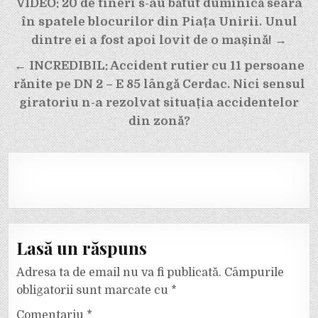
Navigare
VIDEO: 20 de tineri s-au bătut duminică seara
în
în spatele blocurilor din Piața Unirii. Unul
articole
dintre ei a fost apoi lovit de o mașină! →
← INCREDIBIL: Accident rutier cu 11 persoane
rănite pe DN 2 – E 85 lângă Cerdac. Nici sensul
giratoriu n-a rezolvat situația accidentelor
din zonă?
Lasă un răspuns
Adresa ta de email nu va fi publicată.
Câmpurile
obligatorii sunt marcate cu
*
Comentariu
*