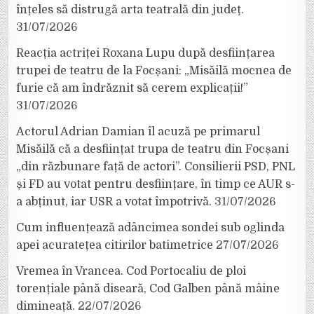
înțeles să distrugă arta teatrală din județ.
31/07/2026
Reacția actriței Roxana Lupu după desființarea
trupei de teatru de la Focșani: „Misăilă mocnea de
furie că am îndrăznit să cerem explicații!”
31/07/2026
Actorul Adrian Damian îl acuză pe primarul
Misăilă că a desființat trupa de teatru din Focșani
„din răzbunare față de actori”. Consilierii PSD, PNL
și FD au votat pentru desființare, în timp ce AUR s-
a abținut, iar USR a votat împotrivă.
31/07/2026
Cum influențează adâncimea sondei sub oglinda
apei acuratețea citirilor batimetrice
27/07/2026
Vremea în Vrancea. Cod Portocaliu de ploi
torențiale până diseară, Cod Galben până mâine
dimineață.
22/07/2026