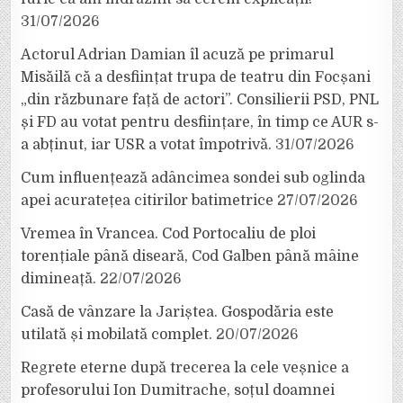
31/07/2026
Actorul Adrian Damian îl acuză pe primarul
Misăilă că a desființat trupa de teatru din Focșani
„din răzbunare față de actori”. Consilierii PSD, PNL
și FD au votat pentru desființare, în timp ce AUR s-
a abținut, iar USR a votat împotrivă.
31/07/2026
Cum influențează adâncimea sondei sub oglinda
apei acuratețea citirilor batimetrice
27/07/2026
Vremea în Vrancea. Cod Portocaliu de ploi
torențiale până diseară, Cod Galben până mâine
dimineață.
22/07/2026
Casă de vânzare la Jariștea. Gospodăria este
utilată și mobilată complet.
20/07/2026
Regrete eterne după trecerea la cele veșnice a
profesorului Ion Dumitrache, soțul doamnei