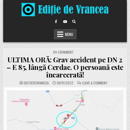
Skip
to
content
MENU
POSTED
EVENIMENT
IN
ULTIMA ORĂ: Grav accident pe DN 2
– E 85, lângă Cerdac. O persoană este
încarcerată!
ON
EDITIEDEVRANCEA
09/11/2022
LEAVE A COMMENT
ULTIMA
ORĂ:
GRAV
ACCIDENT
PE
DN
2
–
E
85,
LÂNGĂ
CERDAC.
O