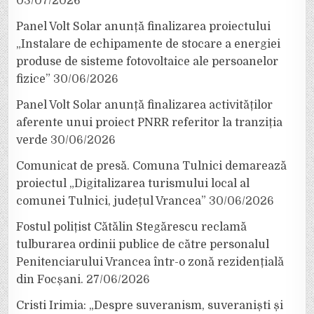
03/07/2026
Panel Volt Solar anunță finalizarea proiectului
„Instalare de echipamente de stocare a energiei
produse de sisteme fotovoltaice ale persoanelor
fizice”
30/06/2026
Panel Volt Solar anunță finalizarea activităților
aferente unui proiect PNRR referitor la tranziția
verde
30/06/2026
Comunicat de presă. Comuna Tulnici demarează
proiectul „Digitalizarea turismului local al
comunei Tulnici, județul Vrancea”
30/06/2026
Fostul polițist Cătălin Stegărescu reclamă
tulburarea ordinii publice de către personalul
Penitenciarului Vrancea într-o zonă rezidențială
din Focșani.
27/06/2026
Cristi Irimia: „Despre suveranism, suveraniști și