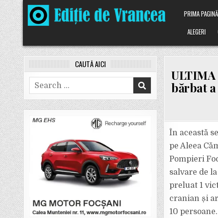
Skip
PRIMA PAGIN
to
content
ALEGERI
CAUTĂ AICI
ULTIMA O
Search
bărbat a
for:
În această s
pe Aleea Căm
Pompieri Foc
salvare de l
preluat 1 vi
cranian și a
10 persoane.