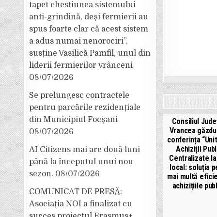
tapet chestiunea sistemului
anti-grindină, deși fermierii au
spus foarte clar că acest sistem
a adus numai nenorociri”,
susține Vasilică Pamfil, unul din
liderii fermierilor vrânceni
08/07/2026
Se prelungesc contractele
pentru parcările rezidențiale
din Municipiul Focșani
Consiliul Jud
Vrancea găzdu
08/07/2026
conferința “Unit
Achiziții Pub
AI Citizens mai are două luni
Centralizate la
până la începutul unui nou
local: soluția 
sezon.
08/07/2026
mai multă eficie
achizițiile pub
COMUNICAT DE PRESĂ:
Asociația NOI a finalizat cu
succes proiectul Erasmus+