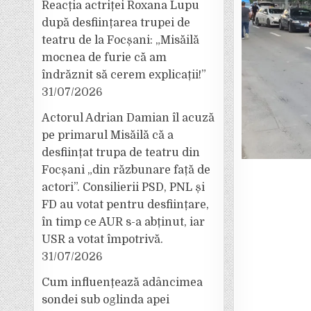
Reacția actriței Roxana Lupu
după desființarea trupei de
teatru de la Focșani: „Misăilă
mocnea de furie că am
îndrăznit să cerem explicații!”
31/07/2026
Actorul Adrian Damian îl acuză
pe primarul Misăilă că a
desființat trupa de teatru din
Focșani „din răzbunare față de
actori”. Consilierii PSD, PNL și
FD au votat pentru desființare,
în timp ce AUR s-a abținut, iar
USR a votat împotrivă.
31/07/2026
Cum influențează adâncimea
sondei sub oglinda apei