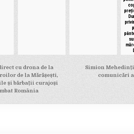
cop
preți
Du
priv
p
pânt
su
măre
e
direct cu drona de la
Simion Mehedinți,
oilor de la Mărășești,
comunicări a
le și bărbații curajoși
imbat România