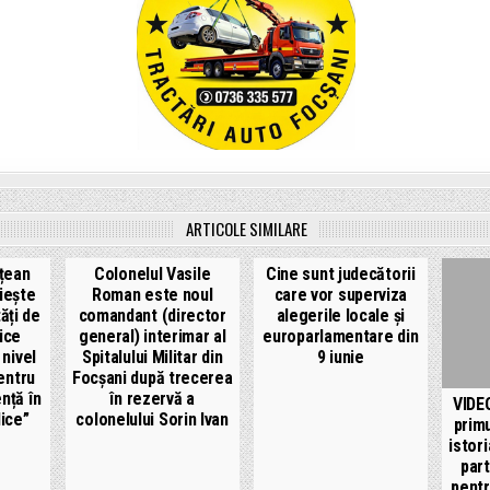
ARTICOLE SIMILARE
ețean
Colonelul Vasile
Cine sunt judecătorii
iește
Roman este noul
care vor superviza
ăți de
comandant (director
alegerile locale și
lice
general) interimar al
europarlamentare din
 nivel
Spitalului Militar din
9 iunie
pentru
Focșani după trecerea
nță în
în rezervă a
VIDE
lice”
colonelului Sorin Ivan
primu
istor
part
pentr