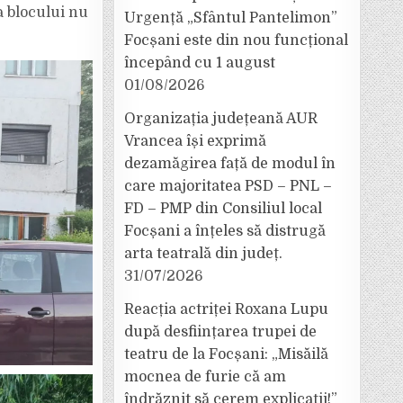
a blocului nu
Urgență „Sfântul Pantelimon”
Focșani este din nou funcțional
începând cu 1 august
01/08/2026
Organizația județeană AUR
Vrancea își exprimă
dezamăgirea față de modul în
care majoritatea PSD – PNL –
FD – PMP din Consiliul local
Focșani a înțeles să distrugă
arta teatrală din județ.
31/07/2026
Reacția actriței Roxana Lupu
după desființarea trupei de
teatru de la Focșani: „Misăilă
mocnea de furie că am
îndrăznit să cerem explicații!”