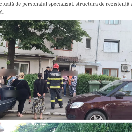
A
ctuată de personalul specializat, structura de rezistență 
ALES
CU
ARSURI
ă.
PE
CORP.
10
PERSOANE
AU
FOST
EVACUATE.