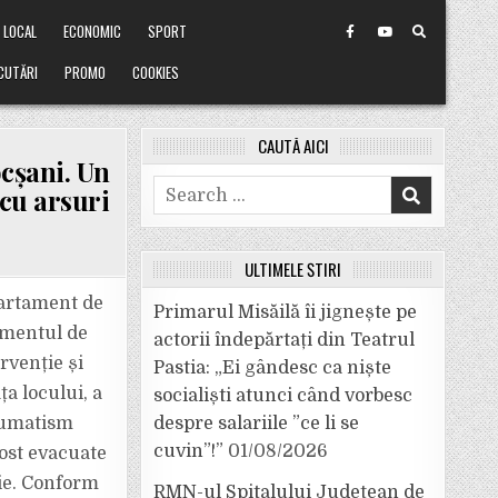
LOCAL
ECONOMIC
SPORT
CUTĂRI
PROMO
COOKIES
CAUTĂ AICI
cșani. Un
Search
 cu arsuri
for:
ULTIMELE ȘTIRI
partament de
Primarul Misăilă îi jignește pe
amentul de
actorii îndepărtați din Teatrul
rvenție și
Pastia: „Ei gândesc ca niște
a locului, a
socialiști atunci când vorbesc
raumatism
despre salariile ”ce li se
cuvin”!”
01/08/2026
fost evacuate
lie. Conform
RMN-ul Spitalului Județean de