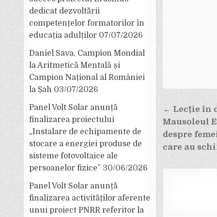
dedicat dezvoltării
competențelor formatorilor în
educația adulților
07/07/2026
Daniel Sava, Campion Mondial
la Aritmetică Mentală și
Campion Național al României
la Șah
03/07/2026
Navigar
Panel Volt Solar anunță
← Lecție în 
finalizarea proiectului
Mausoleul Er
în
„Instalare de echipamente de
despre femei
articole
stocare a energiei produse de
care au sch
sisteme fotovoltaice ale
persoanelor fizice”
30/06/2026
Panel Volt Solar anunță
finalizarea activităților aferente
unui proiect PNRR referitor la