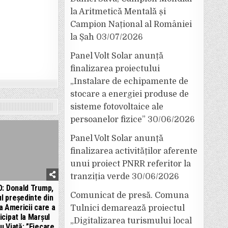
la Aritmetică Mentală și
Campion Național al României
la Șah
03/07/2026
Panel Volt Solar anunță
finalizarea proiectului
„Instalare de echipamente de
stocare a energiei produse de
sisteme fotovoltaice ale
persoanelor fizice”
30/06/2026
Panel Volt Solar anunță
finalizarea activităților aferente
unui proiect PNRR referitor la
tranziția verde
30/06/2026
O: Donald Trump,
Comunicat de presă. Comuna
l președinte din
ia Americii care a
Tulnici demarează proiectul
icipat la Marșul
„Digitalizarea turismului local
u Viață: ”Fiecare