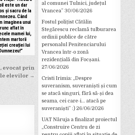
al comunei Tulnici, județul
il este un dar
os și sacru de la
Vrancea”
30/06/2026
mnezeu. Când
im imaginea unui
Fostul polițist Cătălin
runc aflat în
Stegărescu reclamă tulburarea
ecele mamei lui,
ordinii publice de către
ntem martorii
personalul Penitenciarului
ției creației lui
Dumnezeu!”
Vrancea într-o zonă
rezidențială din Focșani.
27/06/2026
 evocat prin
le elevilor →
Cristi Irimia: „Despre
suveranism, suveraniști și cum
se atacă singuri, fără să-și dea
seama, cei care-i… atacă pe
suveraniști” :)
26/06/2026
UAT Năruja a finalizat proiectul
„Construire Centru de zi
pentru copiii aflați în situație de