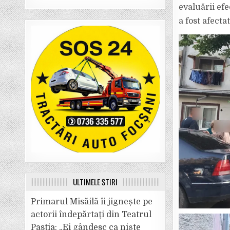
evaluării efe
a fost afectat
ULTIMELE ȘTIRI
Primarul Misăilă îi jignește pe
actorii îndepărtați din Teatrul
Pastia: „Ei gândesc ca niște