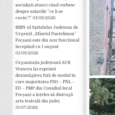
socialiști atunci când vorbesc
despre salariile ”ce li se
cuvin”!”
01/08/2026
RMN-ul Spitalului Județean de
Urgență „Sfântul Pantelimon”
Focșani este din nou funcțional
începând cu 1 august
01/08/2026
Organizația județeană AUR
Vrancea își exprimă
dezamăgirea față de modul în
care majoritatea PSD – PNL –
FD – PMP din Consiliul local
Focșani a înțeles să distrugă
arta teatrală din județ.
31/07/2026