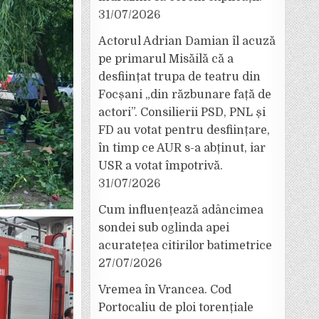
31/07/2026
Actorul Adrian Damian îl acuză
pe primarul Misăilă că a
desființat trupa de teatru din
Focșani „din răzbunare față de
actori”. Consilierii PSD, PNL și
FD au votat pentru desființare,
în timp ce AUR s-a abținut, iar
USR a votat împotrivă.
31/07/2026
Cum influențează adâncimea
sondei sub oglinda apei
acuratețea citirilor batimetrice
27/07/2026
Vremea în Vrancea. Cod
Portocaliu de ploi torențiale