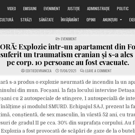
Ă
VIDEO
EMISIUNI
EVENIMENT
JUSTIȚIE
ADMINISTRAȚIE
POLITIC
CULTURĂ
STRĂZI
SĂNĂTATE
ÎNVĂȚĂMÂNT
OPINII
ANUNȚURI
EXE
POSTED
EVENIMENT
IN
RĂ: Explozie într-un apartament din Fo
 suferit un traumatism cranian și s-a ales
pe corp. 10 persoane au fost evacuate.
ON
EDITIEDEVRANCEA
11/06/2021
LEAVE A COMMENT
ULTIMA
ORĂ:
EXPLOZIE
eară s-a produs o explozie neurmată de incendiu la un a
ÎNTR-
UN
inului din mun. Focșani. la fața locului intervine Detaș
APARTAMENT
DIN
șani cu 2 autospeciale de stingere, 1 autospecială de inte
FOCȘANI.
UN
a înălțime și modulul SMURD. Echipajul SAJ, prezent la faț
BĂRBAT
A
SUFERIT
ctimă, conștientă, de sex masculin, în vârstă 52 ani, cu t
UN
TRAUMATISM
rsuri de gradul II pe cca. 30% din suprafața corpului. Au 
CRANIAN
ȘI
 Explozia a fost provocată de scăpări de gaze de la o bute
S-