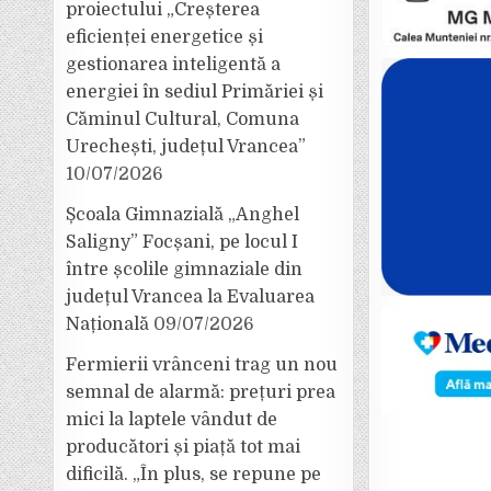
proiectului „Creșterea
eficienței energetice și
gestionarea inteligentă a
energiei în sediul Primăriei și
Căminul Cultural, Comuna
Urechești, județul Vrancea”
10/07/2026
Școala Gimnazială „Anghel
Saligny” Focșani, pe locul I
între școlile gimnaziale din
județul Vrancea la Evaluarea
Națională
09/07/2026
Fermierii vrânceni trag un nou
semnal de alarmă: prețuri prea
mici la laptele vândut de
producători și piață tot mai
dificilă. „În plus, se repune pe