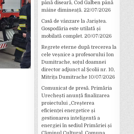
până diseară, Cod Galben până
mâine dimineață.
22/07/2026
Casă de vânzare la Jariștea.
Gospodăria este utilată și
mobilată complet.
20/07/2026
Regrete eterne după trecerea la
cele veșnice a profesorului Ion
Dumitrache, soțul doamnei
director adjunct al Școlii nr. 10,
Mitrița Dumitrache
10/07/2026
Comunicat de presă. Primăria
Urechești anunță finalizarea
proiectului „Creșterea
eficienței energetice și
gestionarea inteligentă a
energiei în sediul Primăriei și
Căminul Cultural, Comuna