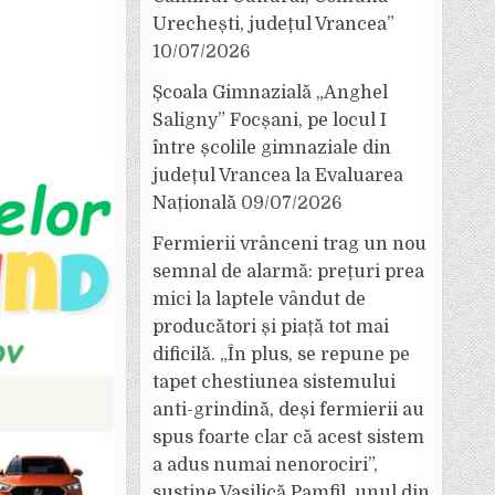
Urechești, județul Vrancea”
10/07/2026
Școala Gimnazială „Anghel
Saligny” Focșani, pe locul I
între școlile gimnaziale din
județul Vrancea la Evaluarea
Națională
09/07/2026
Fermierii vrânceni trag un nou
semnal de alarmă: prețuri prea
mici la laptele vândut de
producători și piață tot mai
dificilă. „În plus, se repune pe
tapet chestiunea sistemului
anti-grindină, deși fermierii au
spus foarte clar că acest sistem
a adus numai nenorociri”,
susține Vasilică Pamfil, unul din