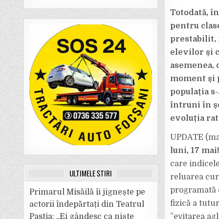
Totodată, î
pentru clas
prestabilit,
elevilor și
asemenea, c
moment și p
populația s-
întruni în ș
evoluția ra
UPDATE (marț
luni, 17 mai!
care indicele
ULTIMELE ȘTIRI
reluarea curs
programată e
Primarul Misăilă îi jignește pe
fizică a tutu
actorii îndepărtați din Teatrul
Pastia: „Ei gândesc ca niște
”evitarea agl