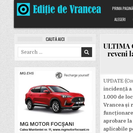
Skip
PRIMA PAGIN
to
content
ALEGERI
CAUTĂ AICI
ULTIMA OR
Search
reveni l
for:
UPDATE (Com
incidență a 
1.000 de loc
Vrancea și r
funcționare
aprobare la 
aplicabile 