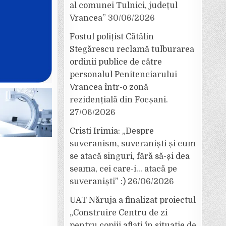
al comunei Tulnici, județul
Vrancea”
30/06/2026
Fostul polițist Cătălin
Stegărescu reclamă tulburarea
ordinii publice de către
personalul Penitenciarului
Vrancea într-o zonă
rezidențială din Focșani.
27/06/2026
Cristi Irimia: „Despre
suveranism, suveraniști și cum
se atacă singuri, fără să-și dea
seama, cei care-i… atacă pe
suveraniști” :)
26/06/2026
UAT Năruja a finalizat proiectul
„Construire Centru de zi
pentru copiii aflați în situație de