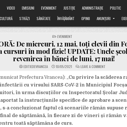
Ă
VIDEO
EMISIUNI
EVENIMENT
JUSTIȚIE
ADMINISTRAȚIE
POLITIC
CULTURĂ
STRĂZI
SĂNĂTATE
ÎNVĂȚĂMÂNT
OPINII
ANUNȚURI
EXE
POSTED
EVENIMENT
IN
Ă: De miercuri, 12 mai, toți elevii din F
a cursuri în mod fizic! UPDATE: Unele șco
revenirea în bănci de luni, 17 mai!
ON
EDITIEDEVRANCEA
10/05/2021
LEAVE A COMMENT
ULTIMA
ORĂ:
DE
unicat Prefectura Vrancea): „
Cu privire la scăderea r
MIERCURI,
12
infectării cu virsului SARS-CoV-2 în Municipiul Focșan
MAI,
TOȚI
uitori, în urma discuțiilor cu Inspectoratul Școlar J
ELEVII
DIN
aportat la instrucțiunile specifice de aprobare a scen
FOCȘANI
VOR
REVENI
, s-a concluzionat faptul că scenariile rămân supuse 
LA
CURSURI
final de săptămână, în fiecare zi de vineri și rămân v
ÎN
MOD
pentru toată săptămâna de curs.
FIZIC!