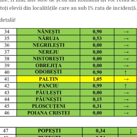
ne, 11 mai, alte sute de școli din România își vor relua act
toți elevii din localitățile care au sub 1% rata de incidență.
etalii!