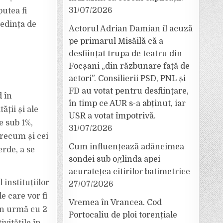
31/07/2026
putea fi
ședința de
Actorul Adrian Damian îl acuză
pe primarul Misăilă că a
desființat trupa de teatru din
Focșani „din răzbunare față de
actori”. Consilierii PSD, PNL și
FD au votat pentru desființare,
d în
în timp ce AUR s-a abținut, iar
ții și ale
USR a votat împotrivă.
e sub 1%,
31/07/2026
precum și cei
Cum influențează adâncimea
erde, a se
sondei sub oglinda apei
acuratețea citirilor batimetrice
 instituțiilor
27/07/2026
e care vor fi
Vremea în Vrancea. Cod
 în urmă cu 2
Portocaliu de ploi torențiale