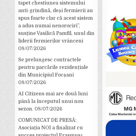
tapet chestiunea sistemului
anti-grindină, deși fermierii au
spus foarte clar că acest sistem
a adus numai nenorociri”,
susține Vasilică Pamfil, unul din
liderii fermierilor vrânceni
08/07/2026
Se prelungesc contractele
pentru parcările rezidențiale
din Municipiul Focșani
08/07/2026
AI Citizens mai are două luni
până la începutul unui nou
sezon.
08/07/2026
COMUNICAT DE PRESĂ:
Asociația NOI a finalizat cu
succes proiectul Erasmus+