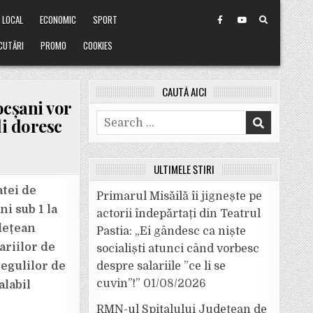
LOCAL
ECONOMIC
SPORT
CUTĂRI
PROMO
COOKIES
CAUTĂ AICI
ocșani vor
Search
li doresc
for:
ULTIMELE ȘTIRI
atei de
Primarul Misăilă îi jignește pe
i sub 1 la
actorii îndepărtați din Teatrul
udețean
Pastia: „Ei gândesc ca niște
ariilor de
socialiști atunci când vorbesc
regulilor de
despre salariile ”ce li se
cuvin”!”
01/08/2026
alabil
RMN-ul Spitalului Județean de