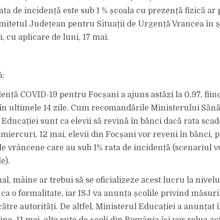
ta de incidență este sub 1 % școala cu prezență fizică ar 
mitetul Județean pentru Situații de Urgență Vrancea în 
i, cu aplicare de luni, 17 mai.
ă:
dență COVID-19 pentru Focșani a ajuns astăzi la 0,97, fiin
în ultimele 14 zile. Cum recomandările Ministerului Sănătă
Educației sunt ca elevii să revină în bănci dacă rata scad
miercuri, 12 mai, elevii din Focșani vor reveni în bănci, 
ile vrâncene care au sub 1% rata de incidență (scenariul v
e).
, mâine ar trebui să se oficializeze acest lucru la nivelul
ca o formalitate, iar ISJ va anunța școlile privind măsuril
ătre autorități. De altfel, Ministerul Educației a anunțat