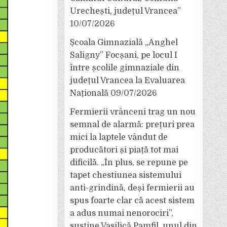
Urechești, județul Vrancea”
10/07/2026
Școala Gimnazială „Anghel
Saligny” Focșani, pe locul I
între școlile gimnaziale din
județul Vrancea la Evaluarea
Națională
09/07/2026
Fermierii vrânceni trag un nou
semnal de alarmă: prețuri prea
mici la laptele vândut de
producători și piață tot mai
dificilă. „În plus, se repune pe
tapet chestiunea sistemului
anti-grindină, deși fermierii au
spus foarte clar că acest sistem
a adus numai nenorociri”,
susține Vasilică Pamfil, unul din