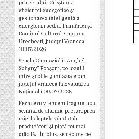
proiectului „Creșterea
eficienței energetice și
gestionarea inteligentă a
energiei în sediul Primăriei și
Căminul Cultural, Comuna
Urechești, județul Vrancea”
10/07/2026
Școala Gimnazială „Anghel
Saligny” Focșani, pe locul I
între școlile gimnaziale din
județul Vrancea la Evaluarea
Națională
09/07/2026
Fermierii vrânceni trag un nou
semnal de alarmă: prețuri prea
mici la laptele vândut de
producători și piață tot mai
dificilă. „În plus, se repune pe