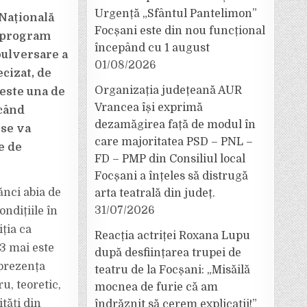
Urgență „Sfântul Pantelimon”
 Națională
Focșani este din nou funcțional
n program
începând cu 1 august
bulversare a
01/08/2026
cizat, de
Organizația județeană AUR
 este una de
Vrancea își exprimă
 când
dezamăgirea față de modul în
 se va
care majoritatea PSD – PNL –
e de
FD – PMP din Consiliul local
Focșani a înțeles să distrugă
ănci abia de
arta teatrală din județ.
31/07/2026
ondițiile în
iția ca
Reacția actriței Roxana Lupu
13 mai este
după desființarea trupei de
 prezența
teatru de la Focșani: „Misăilă
u, teoretic,
mocnea de furie că am
tăți din
îndrăznit să cerem explicații!”