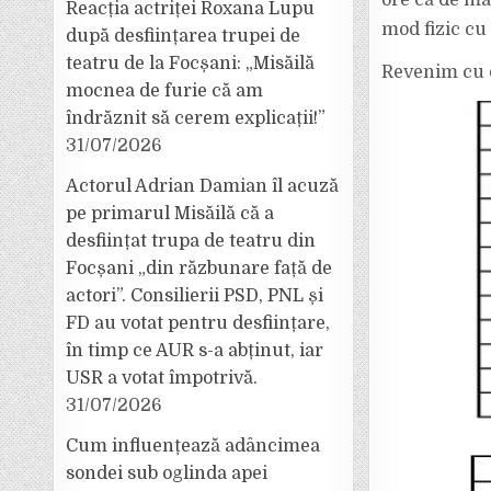
ore că de mâi
Reacția actriței Roxana Lupu
mod fizic cu 
după desființarea trupei de
teatru de la Focșani: „Misăilă
Revenim cu d
mocnea de furie că am
îndrăznit să cerem explicații!”
31/07/2026
Actorul Adrian Damian îl acuză
pe primarul Misăilă că a
desființat trupa de teatru din
Focșani „din răzbunare față de
actori”. Consilierii PSD, PNL și
FD au votat pentru desființare,
în timp ce AUR s-a abținut, iar
USR a votat împotrivă.
31/07/2026
Cum influențează adâncimea
sondei sub oglinda apei