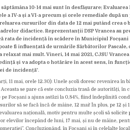
UPDATE:
UNELE
n săptămâna 10-14 mai sunt în desfășurare: Evaluarea
ȘCOLI
DORESC
REVENIREA
ele a IV-a și a VI-a precum și orele remediale după u
ÎN
BĂNCI
 reluarea cursurilor din data de 12 mai putând crea o 
DE
LUNI,
 cadrelor didactice. Reprezentanții DSP Vrancea au pre
17
MAI!
ă rata de incidență în scădere în Municipiul Focșani
oate fi influențată de urmările Sărbătorilor Pascale,
a relaxat mai mult. Vineri, 14 mai 2021, CJSU Vrancea
edință și va adopta o hotărâre în acest sens, în funcți
tei de incidență
‟.
i, 11 mai, orele 12.30): Unele școli doresc revenirea în b
Aceasta se pare că este concluzia trasă de autorități, în c
 pe Focșani a ajuns astăzi la 0,84%, fiind îndeplinită cond
urilor să se facă încă de mâine, 12 mai! În plus, pe 12 și 
valuarea națională, motiv pentru multe școli să solicite
ror elevilor începând de luni, 17 mai, și nu de mâine, pentr
omerației”. Concluzionând, în Focșani și în celelalte locali