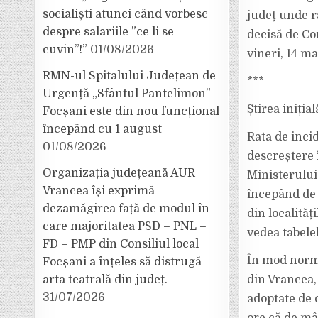
socialiști atunci când vorbesc
județ unde ra
despre salariile ”ce li se
decisă de Co
cuvin”!”
01/08/2026
vineri, 14 ma
RMN-ul Spitalului Județean de
***
Urgență „Sfântul Pantelimon”
Știrea inițial
Focșani este din nou funcțional
începând cu 1 august
Rata de inci
01/08/2026
descreștere 
Organizația județeană AUR
Ministerului 
Vrancea își exprimă
începând de 
dezamăgirea față de modul în
din localităț
care majoritatea PSD – PNL –
vedea tabelel
FD – PMP din Consiliul local
În mod normal
Focșani a înțeles să distrugă
arta teatrală din județ.
din Vrancea, 
31/07/2026
adoptate de c