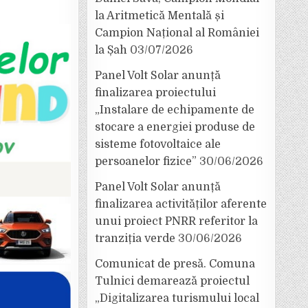
la Aritmetică Mentală și
Campion Național al României
la Șah
03/07/2026
Panel Volt Solar anunță
finalizarea proiectului
„Instalare de echipamente de
stocare a energiei produse de
sisteme fotovoltaice ale
persoanelor fizice”
30/06/2026
Panel Volt Solar anunță
finalizarea activităților aferente
unui proiect PNRR referitor la
tranziția verde
30/06/2026
Comunicat de presă. Comuna
Tulnici demarează proiectul
„Digitalizarea turismului local