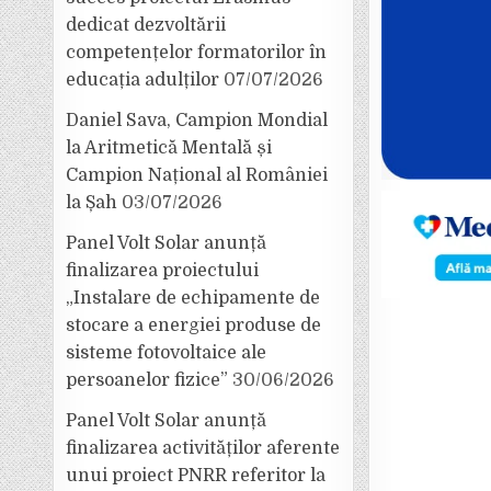
dedicat dezvoltării
competențelor formatorilor în
educația adulților
07/07/2026
Daniel Sava, Campion Mondial
la Aritmetică Mentală și
Campion Național al României
la Șah
03/07/2026
Panel Volt Solar anunță
finalizarea proiectului
„Instalare de echipamente de
stocare a energiei produse de
sisteme fotovoltaice ale
persoanelor fizice”
30/06/2026
Panel Volt Solar anunță
finalizarea activităților aferente
unui proiect PNRR referitor la