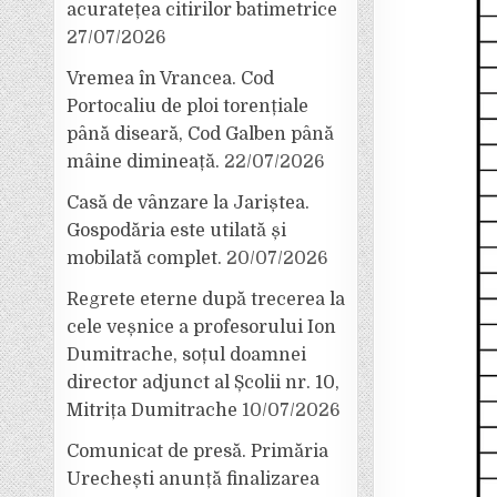
acuratețea citirilor batimetrice
27/07/2026
Vremea în Vrancea. Cod
Portocaliu de ploi torențiale
până diseară, Cod Galben până
mâine dimineață.
22/07/2026
Casă de vânzare la Jariștea.
Gospodăria este utilată și
mobilată complet.
20/07/2026
Regrete eterne după trecerea la
cele veșnice a profesorului Ion
Dumitrache, soțul doamnei
director adjunct al Școlii nr. 10,
Mitrița Dumitrache
10/07/2026
Comunicat de presă. Primăria
Urechești anunță finalizarea