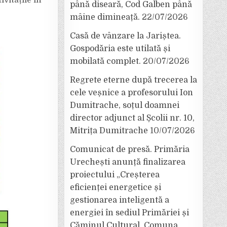
ivitățile în
până diseară, Cod Galben până
mâine dimineață.
22/07/2026
Casă de vânzare la Jariștea.
Gospodăria este utilată și
mobilată complet.
20/07/2026
Regrete eterne după trecerea la
cele veșnice a profesorului Ion
Dumitrache, soțul doamnei
director adjunct al Școlii nr. 10,
Mitrița Dumitrache
10/07/2026
Comunicat de presă. Primăria
Urechești anunță finalizarea
proiectului „Creșterea
eficienței energetice și
gestionarea inteligentă a
energiei în sediul Primăriei și
Căminul Cultural, Comuna