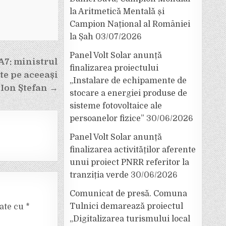
la Aritmetică Mentală și
Campion Național al României
la Șah
03/07/2026
Panel Volt Solar anunță
A7: ministrul
finalizarea proiectului
te pe aceeași
„Instalare de echipamente de
 Ion Ștefan →
stocare a energiei produse de
sisteme fotovoltaice ale
persoanelor fizice”
30/06/2026
Panel Volt Solar anunță
finalizarea activităților aferente
unui proiect PNRR referitor la
tranziția verde
30/06/2026
Comunicat de presă. Comuna
Tulnici demarează proiectul
cate cu
*
„Digitalizarea turismului local