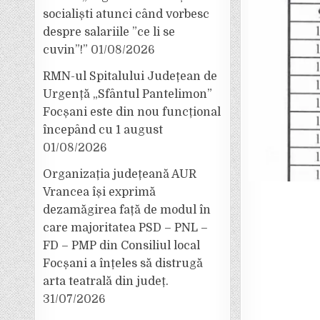
socialiști atunci când vorbesc
despre salariile ”ce li se
cuvin”!”
01/08/2026
RMN-ul Spitalului Județean de
Urgență „Sfântul Pantelimon”
Focșani este din nou funcțional
începând cu 1 august
01/08/2026
Organizația județeană AUR
Vrancea își exprimă
dezamăgirea față de modul în
care majoritatea PSD – PNL –
FD – PMP din Consiliul local
Focșani a înțeles să distrugă
arta teatrală din județ.
31/07/2026