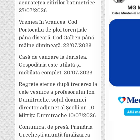
acuratețea citirilor batimetrice
27/07/2026
Vremea în Vrancea. Cod
Portocaliu de ploi torențiale
până diseară, Cod Galben până
mâine dimineață.
22/07/2026
Casă de vânzare la Jariștea.
Gospodăria este utilată și
mobilată complet.
20/07/2026
Regrete eterne după trecerea la
cele veșnice a profesorului Ion
Dumitrache, soțul doamnei
director adjunct al Școlii nr. 10,
Mitrița Dumitrache
10/07/2026
Comunicat de presă. Primăria
Urechești anunță finalizarea