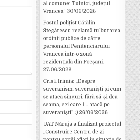
al comunei Tulnici, județul
Vrancea”
30/06/2026
Fostul polițist Cătălin
Stegărescu reclamă tulburarea
ordinii publice de către
personalul Penitenciarului
Vrancea într-o zonă
rezidențială din Focșani.
27/06/2026
Cristi Irimia: „Despre
suveranism, suveraniști și cum
se atacă singuri, fără să-și dea
seama, cei care-i… atacă pe
suveraniști” :)
26/06/2026
UAT Năruja a finalizat proiectul
„Construire Centru de zi
pentru copiii aflați în situație de