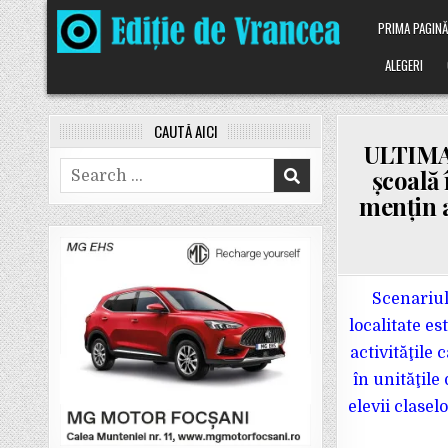
Skip
PRIMA PAGIN
to
content
ALEGERI
CAUTĂ AICI
ULTIMA 
Search
școală 
for:
mențin a
Scenariul
localitate e
activităţile 
în unităţile
elevii clase