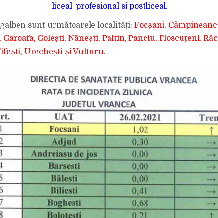
ȘI
liceal, profesional si postliceal.
ALTE
16
LOCALITĂȚI
 galben sunt următoarele localități:
Focșani, Câmpineanca,
DIN
VRANCEA,
DACĂ
Garoafa, Golești, Nănești, Paltin, Panciu, Ploscuțeni, Răc
SE
MENȚIN
ifești, Urechești și Vulturu
.
ACTUALELE
RATE
DE
INCIDENȚĂ
RAPORTATE
ASTĂZI
DE
DSP
VRANCEA.