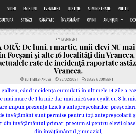
Ă
VIDEO
EMISIUNI
EVENIMENT
JUSTIȚIE
ADMINISTRAȚIE
POLITIC
CULTURĂ
STRĂZI
SĂNĂTATE
ÎNVĂȚĂMÂNT
OPINII
ANUNȚURI
EXE
POSTED
EVENIMENT
IN
ORĂ: De luni, 1 martie, unii elevi NU mai
în Focșani și alte 16 localități din Vrancea,
ctualele rate de incidență raportate astă
Vrancea.
ON
EDITIEDEVRANCEA
26/02/2021
LEAVE A COMMENT
ULTIMA
ORĂ:
DE
 galben, când incidenţa cumulată în ultimele 14 zile a ca
LUNI,
1
ste mai mare de 1 la mie dar mai mică sau egală cu 3 la mia
MARTIE,
UNII
care impun prezenţa fizică a antepreşcolarilor, preşcolaril
ELEVI
NU
 de învăţământ sunt permise pentru toţi antepreşcolarii şi
MAI
MERG
LA
lor din învăţământul primar, precum si pentru elevii clas
ȘCOALĂ
ÎN
din învăţământul gimnazial,
FOCȘANI