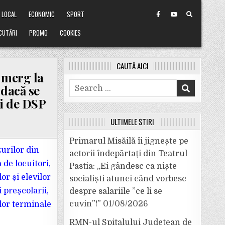
LOCAL
ECONOMIC
SPORT
CUTĂRI
PROMO
COOKIES
CAUTĂ AICI
 merg la
Search
 dacă se
for:
zi de DSP
ULTIMELE ȘTIRI
Primarul Misăilă îi jignește pe
zurilor din
actorii îndepărtați din Teatrul
 de locuitori,
Pastia: „Ei gândesc ca niște
or şi elevilor
socialiști atunci când vorbesc
 preşcolarii,
despre salariile ”ce li se
cuvin”!”
01/08/2026
elor terminale
RMN-ul Spitalului Județean de