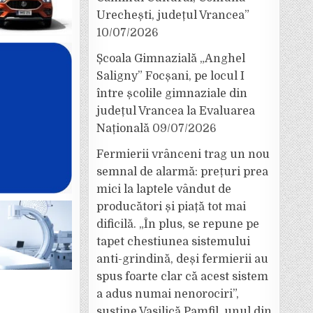
Urechești, județul Vrancea”
10/07/2026
Școala Gimnazială „Anghel
Saligny” Focșani, pe locul I
între școlile gimnaziale din
județul Vrancea la Evaluarea
Națională
09/07/2026
Fermierii vrânceni trag un nou
semnal de alarmă: prețuri prea
mici la laptele vândut de
producători și piață tot mai
dificilă. „În plus, se repune pe
tapet chestiunea sistemului
anti-grindină, deși fermierii au
spus foarte clar că acest sistem
a adus numai nenorociri”,
susține Vasilică Pamfil, unul din