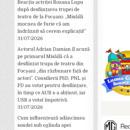
Reacția actriței Roxana Lupu
după desființarea trupei de
teatru de la Focșani: „Misăilă
mocnea de furie că am
îndrăznit să cerem explicații!”
31/07/2026
Actorul Adrian Damian îl acuză
pe primarul Misăilă că a
desființat trupa de teatru din
Focșani „din răzbunare față de
actori”. Consilierii PSD, PNL și
FD au votat pentru desființare,
în timp ce AUR s-a abținut, iar
USR a votat împotrivă.
31/07/2026
Cum influențează adâncimea
sondei sub oglinda apei