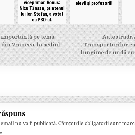
viceprimar. Bonus:
elevii și profesorii!
Nicu Tănase, prietenul
lui Ion Ștefan, a votat
cu PSD-ul.
e
 importantă pe tema
Autostrada 
r din Vrancea, la sediul
Transporturilor es
lungime de undă cu
răspuns
email nu va fi publicată.
Câmpurile obligatorii sunt mar
*