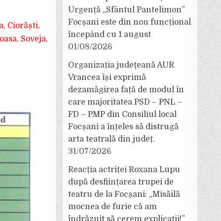
Urgență „Sfântul Pantelimon”
Focșani este din nou funcțional
 Ciorăști,
începând cu 1 august
oasa, Soveja,
01/08/2026
Organizația județeană AUR
Vrancea își exprimă
dezamăgirea față de modul în
care majoritatea PSD – PNL –
FD – PMP din Consiliul local
Focșani a înțeles să distrugă
arta teatrală din județ.
31/07/2026
Reacția actriței Roxana Lupu
după desființarea trupei de
teatru de la Focșani: „Misăilă
mocnea de furie că am
îndrăznit să cerem explicații!”