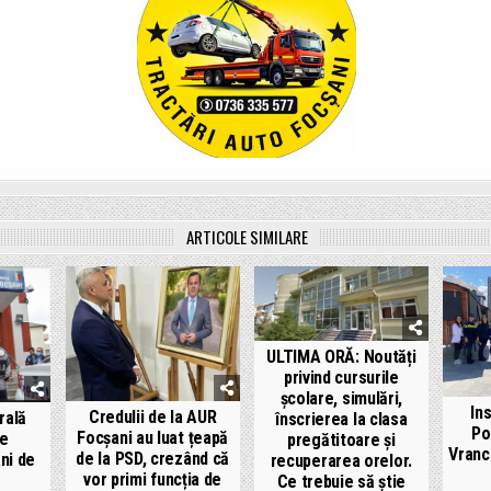
ARTICOLE SIMILARE
ULTIMA ORĂ: Noutăți
privind cursurile
școlare, simulări,
In
Credulii de la AUR
rală
înscrierea la clasa
Po
Focșani au luat țeapă
ie
pregătitoare și
Vranc
de la PSD, crezând că
ni de
recuperarea orelor.
vor primi funcția de
Ce trebuie să știe