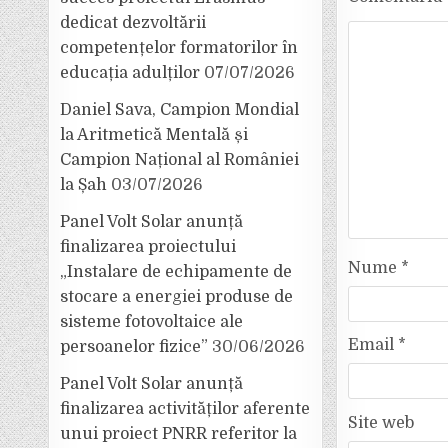
dedicat dezvoltării
competențelor formatorilor în
educația adulților
07/07/2026
Daniel Sava, Campion Mondial
la Aritmetică Mentală și
Campion Național al României
la Șah
03/07/2026
Panel Volt Solar anunță
finalizarea proiectului
Nume
*
„Instalare de echipamente de
stocare a energiei produse de
sisteme fotovoltaice ale
Email
*
persoanelor fizice”
30/06/2026
Panel Volt Solar anunță
finalizarea activităților aferente
Site web
unui proiect PNRR referitor la