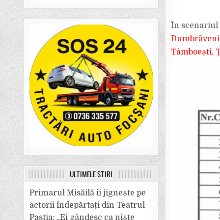
În scenariul
Dumbrăveni, 
Tâmboești, Ț
ULTIMELE ȘTIRI
Primarul Misăilă îi jignește pe
actorii îndepărtați din Teatrul
Pastia: „Ei gândesc ca niște