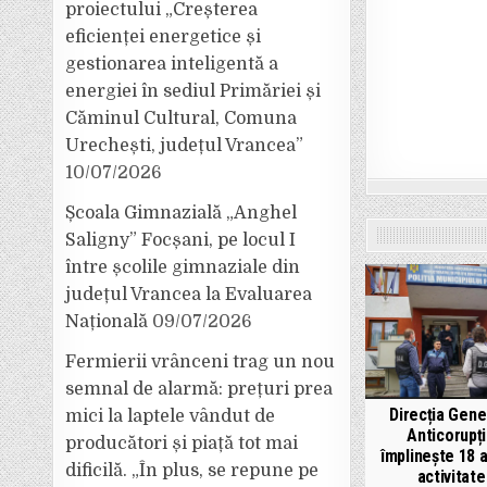
proiectului „Creșterea
eficienței energetice și
gestionarea inteligentă a
energiei în sediul Primăriei și
Căminul Cultural, Comuna
Urechești, județul Vrancea”
10/07/2026
Școala Gimnazială „Anghel
Saligny” Focșani, pe locul I
între școlile gimnaziale din
județul Vrancea la Evaluarea
Națională
09/07/2026
Fermierii vrânceni trag un nou
semnal de alarmă: prețuri prea
Direcția Gene
mici la laptele vândut de
Anticorupț
producători și piață tot mai
împlinește 18 a
dificilă. „În plus, se repune pe
activitate