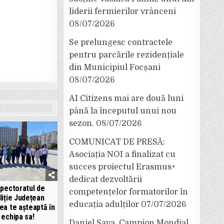
liderii fermierilor vrânceni
08/07/2026
Se prelungesc contractele
pentru parcările rezidențiale
din Municipiul Focșani
08/07/2026
AI Citizens mai are două luni
până la începutul unui nou
sezon.
08/07/2026
COMUNICAT DE PRESĂ:
Asociația NOI a finalizat cu
succes proiectul Erasmus+
dedicat dezvoltării
spectoratul de
competențelor formatorilor în
liție Județean
educația adulților
07/07/2026
ea te așteaptă în
echipa sa!
Daniel Sava, Campion Mondial