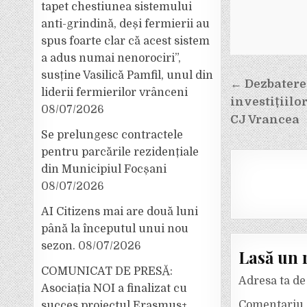
tapet chestiunea sistemului
anti-grindină, deși fermierii au
spus foarte clar că acest sistem
a adus numai nenorociri”,
susține Vasilică Pamfil, unul din
Navigar
← Dezbatere
liderii fermierilor vrânceni
în
investițiilo
08/07/2026
articole
CJ Vrancea
Se prelungesc contractele
pentru parcările rezidențiale
din Municipiul Focșani
08/07/2026
AI Citizens mai are două luni
până la începutul unui nou
sezon.
08/07/2026
Lasă un 
COMUNICAT DE PRESĂ:
Adresa ta de 
Asociația NOI a finalizat cu
Comentariu
succes proiectul Erasmus+