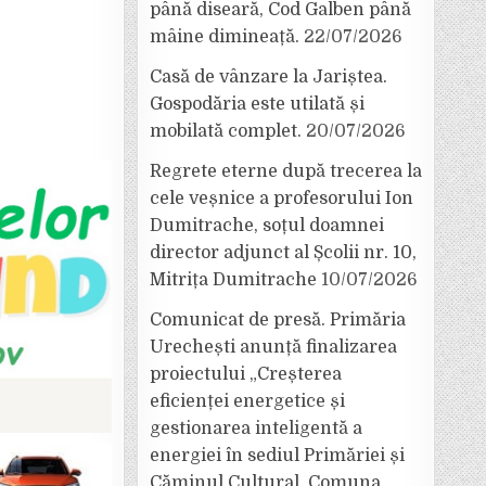
până diseară, Cod Galben până
mâine dimineață.
22/07/2026
Casă de vânzare la Jariștea.
Gospodăria este utilată și
mobilată complet.
20/07/2026
Regrete eterne după trecerea la
cele veșnice a profesorului Ion
Dumitrache, soțul doamnei
director adjunct al Școlii nr. 10,
Mitrița Dumitrache
10/07/2026
Comunicat de presă. Primăria
Urechești anunță finalizarea
proiectului „Creșterea
eficienței energetice și
gestionarea inteligentă a
energiei în sediul Primăriei și
Căminul Cultural, Comuna