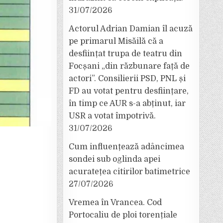
31/07/2026
Actorul Adrian Damian îl acuză
pe primarul Misăilă că a
desființat trupa de teatru din
Focșani „din răzbunare față de
actori”. Consilierii PSD, PNL și
FD au votat pentru desființare,
în timp ce AUR s-a abținut, iar
USR a votat împotrivă.
31/07/2026
Cum influențează adâncimea
sondei sub oglinda apei
acuratețea citirilor batimetrice
27/07/2026
Vremea în Vrancea. Cod
Portocaliu de ploi torențiale