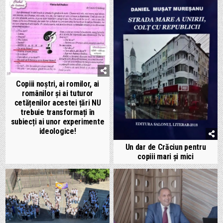
Copiii noștri, ai romilor, ai
românilor și ai tuturor
cetățenilor acestei țări NU
trebuie transformați în
subiecți ai unor experimente
ideologice!
Un dar de Crăciun pentru
copiii mari și mici