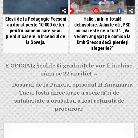
Elevii de la Pedagogic Focșani
Halici, într-o totală
au donat peste 10.000 de lei
debusolare. Admite că „PSD
pentru oamenii care și-au
nu mai este ce a fost”. „Vă
pierdut casele în incendiul de
vedem angajat pe camion la
la Soveja.
Umbrărescu dacă pierdeți
alegerile?”
Navigare
E OFICIAL: Școlile și grădinițele vor fi închise
în
până pe 22 aprilie! →
articole
← Dosarul de la Panciu, episodul II: Anamaria
Tacu, fosta directoare a societății de
salubritate a orașului, a fost reținută de
procurori!