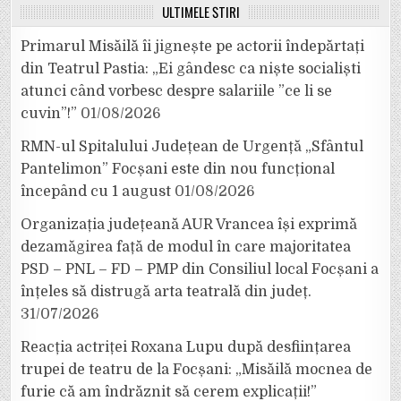
ULTIMELE ȘTIRI
Primarul Misăilă îi jignește pe actorii îndepărtați
din Teatrul Pastia: „Ei gândesc ca niște socialiști
atunci când vorbesc despre salariile ”ce li se
cuvin”!”
01/08/2026
RMN-ul Spitalului Județean de Urgență „Sfântul
Pantelimon” Focșani este din nou funcțional
începând cu 1 august
01/08/2026
Organizația județeană AUR Vrancea își exprimă
dezamăgirea față de modul în care majoritatea
PSD – PNL – FD – PMP din Consiliul local Focșani a
înțeles să distrugă arta teatrală din județ.
31/07/2026
Reacția actriței Roxana Lupu după desființarea
trupei de teatru de la Focșani: „Misăilă mocnea de
furie că am îndrăznit să cerem explicații!”