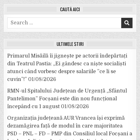
CAUTĂ AICI
Search
for:
ULTIMELE ȘTIRI
Primarul Misăilă îi jignește pe actorii îndepărtați
din Teatrul Pastia: „Ei gândesc ca niște socialiști
atunci când vorbesc despre salariile ”ce li se
cuvin”!”
01/08/2026
RMN-ul Spitalului Județean de Urgență „Sfântul
Pantelimon” Focșani este din nou funcțional
începând cu 1 august
01/08/2026
Organizația județeană AUR Vrancea își exprimă
dezamăgirea față de modul în care majoritatea
PSD – PNL – FD – PMP din Consiliul local Focșani a