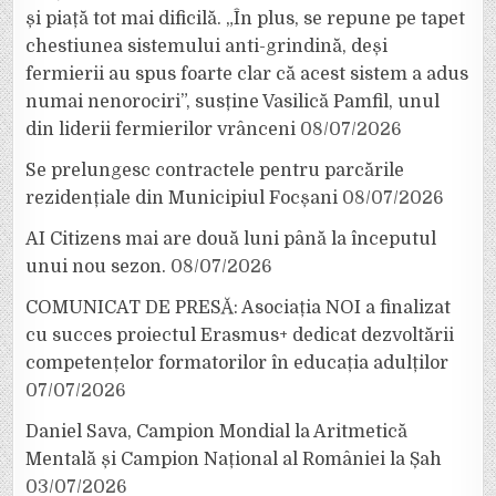
și piață tot mai dificilă. „În plus, se repune pe tapet
chestiunea sistemului anti-grindină, deși
fermierii au spus foarte clar că acest sistem a adus
numai nenorociri”, susține Vasilică Pamfil, unul
din liderii fermierilor vrânceni
08/07/2026
Se prelungesc contractele pentru parcările
rezidențiale din Municipiul Focșani
08/07/2026
AI Citizens mai are două luni până la începutul
unui nou sezon.
08/07/2026
COMUNICAT DE PRESĂ: Asociația NOI a finalizat
cu succes proiectul Erasmus+ dedicat dezvoltării
competențelor formatorilor în educația adulților
07/07/2026
Daniel Sava, Campion Mondial la Aritmetică
Mentală și Campion Național al României la Șah
03/07/2026