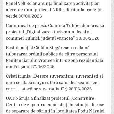
Panel Volt Solar anunță finalizarea activităților
aferente unui proiect PNRR referitor la tranziția
verde
30/06/2026
Comunicat de presă. Comuna Tulnici demarează
proiectul „Digitalizarea turismului local al
comunei Tulnici, județul Vrancea”
30/06/2026
Fostul polițist Cătălin Stegărescu reclamă
tulburarea ordinii publice de către personalul
Penitenciarului Vrancea într-o zonă rezidențială
din Focșani.
27/06/2026
Cristi Irimia: „Despre suveranism, suveraniști și
cum se atacă singuri, fără să-și dea seama, cei
care-i… atacă pe suveraniști” :)
26/06/2026
UAT Năruja a finalizat proiectul „Construire
Centru de zi pentru copiii aflați în situație de risc
de separare de părinți în localitatea Podu Nărujei,