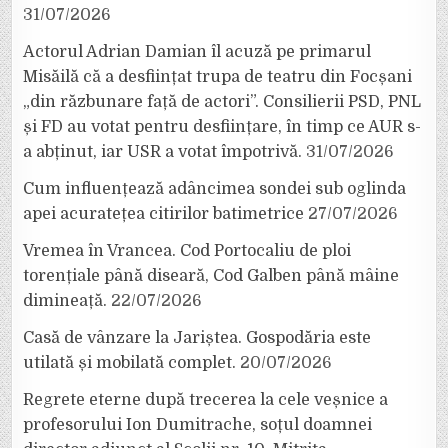
31/07/2026
Actorul Adrian Damian îl acuză pe primarul
Misăilă că a desființat trupa de teatru din Focșani
„din răzbunare față de actori”. Consilierii PSD, PNL
și FD au votat pentru desființare, în timp ce AUR s-
a abținut, iar USR a votat împotrivă.
31/07/2026
Cum influențează adâncimea sondei sub oglinda
apei acuratețea citirilor batimetrice
27/07/2026
Vremea în Vrancea. Cod Portocaliu de ploi
torențiale până diseară, Cod Galben până mâine
dimineață.
22/07/2026
Casă de vânzare la Jariștea. Gospodăria este
utilată și mobilată complet.
20/07/2026
Regrete eterne după trecerea la cele veșnice a
profesorului Ion Dumitrache, soțul doamnei