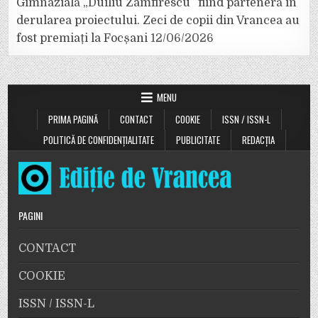
Gimnazială „Duiliu Zamfirescu” fiind parteneră în
derularea proiectului. Zeci de copii din Vrancea au
fost premiați la Focșani
12/06/2026
MENU
PRIMA PAGINĂ
CONTACT
COOKIE
ISSN / ISSN-L
POLITICĂ DE CONFIDENȚIALITATE
PUBLICITATE
REDACȚIA
PAGINI
CONTACT
COOKIE
ISSN / ISSN-L