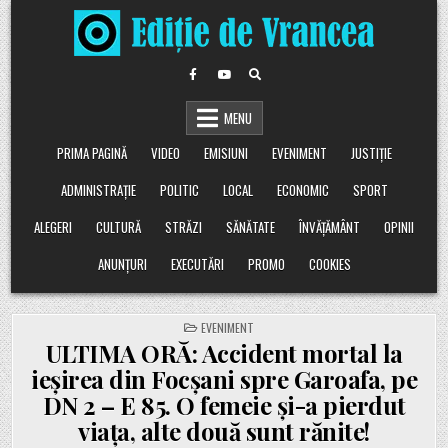
Skip
to
content
MENU
PRIMA PAGINĂ
VIDEO
EMISIUNI
EVENIMENT
JUSTIȚIE
ADMINISTRAȚIE
POLITIC
LOCAL
ECONOMIC
SPORT
ALEGERI
CULTURĂ
STRĂZI
SĂNĂTATE
ÎNVĂȚĂMÂNT
OPINII
ANUNȚURI
EXECUTĂRI
PROMO
COOKIES
POSTED
EVENIMENT
IN
ULTIMA ORĂ: Accident mortal la
ieșirea din Focșani spre Garoafa, pe
DN 2 – E 85. O femeie și-a pierdut
viața, alte două sunt rănite!