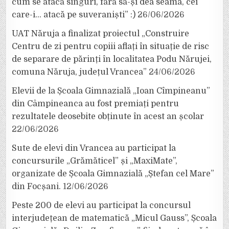
cum se atacă singuri, fără să-și dea seama, cei
care-i… atacă pe suveraniști” :)
26/06/2026
UAT Năruja a finalizat proiectul „Construire
Centru de zi pentru copiii aflați în situație de risc
de separare de părinți în localitatea Podu Nărujei,
comuna Năruja, județul Vrancea”
24/06/2026
Elevii de la Școala Gimnazială „Ioan Cîmpineanu”
din Câmpineanca au fost premiați pentru
rezultatele deosebite obținute în acest an școlar
22/06/2026
Sute de elevi din Vrancea au participat la
concursurile „Grămăticel” și „MaxiMate”,
organizate de Școala Gimnazială „Ștefan cel Mare”
din Focșani.
12/06/2026
Peste 200 de elevi au participat la concursul
interjudețean de matematică „Micul Gauss”, Școala