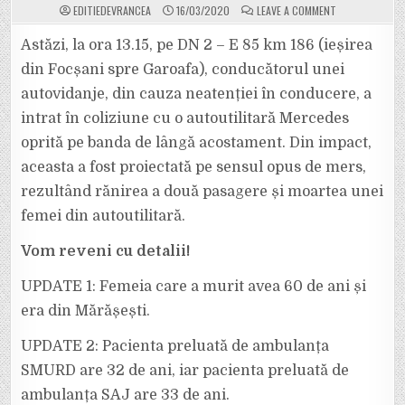
ON
EDITIEDEVRANCEA
16/03/2020
LEAVE A COMMENT
ULTIMA
ORĂ:
ACCIDENT
Astăzi, la ora 13.15, pe DN 2 – E 85 km 186 (ieșirea
MORTAL
LA
din Focșani spre Garoafa), conducătorul unei
IEȘIREA
DIN
autovidanje, din cauza neatenției în conducere, a
FOCȘANI
SPRE
intrat în coliziune cu o autoutilitară Mercedes
GAROAFA,
PE
DN
oprită pe banda de lângă acostament. Din impact,
2
–
aceasta a fost proiectată pe sensul opus de mers,
E
85.
rezultând rănirea a două pasagere și moartea unei
O
FEMEIE
femei din autoutilitară.
ȘI-
A
PIERDUT
VIAȚA,
Vom reveni cu detalii!
ALTE
DOUĂ
SUNT
UPDATE 1: Femeia care a murit avea 60 de ani și
RĂNITE!
era din Mărășești.
UPDATE 2: Pacienta preluată de ambulanța
SMURD are 32 de ani, iar pacienta preluată de
ambulanța SAJ are 33 de ani.