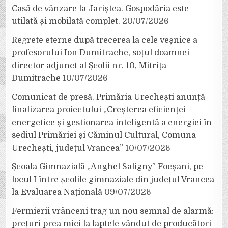
Casă de vânzare la Jariștea. Gospodăria este
utilată și mobilată complet.
20/07/2026
Regrete eterne după trecerea la cele veșnice a
profesorului Ion Dumitrache, soțul doamnei
director adjunct al Școlii nr. 10, Mitrița
Dumitrache
10/07/2026
Comunicat de presă. Primăria Urechești anunță
finalizarea proiectului „Creșterea eficienței
energetice și gestionarea inteligentă a energiei în
sediul Primăriei și Căminul Cultural, Comuna
Urechești, județul Vrancea”
10/07/2026
Școala Gimnazială „Anghel Saligny” Focșani, pe
locul I între școlile gimnaziale din județul Vrancea
la Evaluarea Națională
09/07/2026
Fermierii vrânceni trag un nou semnal de alarmă:
prețuri prea mici la laptele vândut de producători