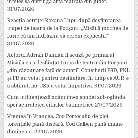
înțeles să distrugă arta teatrală din județ.
31/07/2026
Reacția actriței Roxana Lupu după desființarea
trupei de teatru de la Focșani: „Misăilă mocnea de
furie că am îndrăznit să cerem explicații!”
31/07/2026
Actorul Adrian Damian îl acuză pe primarul
Misăilă că a desființat trupa de teatru din Focșani
„din răzbunare față de actori”. Consilierii PSD, PNL
și FD au votat pentru desființare, în timp ce AUR s-
a abținut, iar USR a votat împotrivă.
31/07/2026
Cum influențează adâncimea sondei sub oglinda
apei acuratețea citirilor batimetrice
27/07/2026
Vremea în Vrancea. Cod Portocaliu de ploi
torențiale până diseară, Cod Galben până mâine
dimineață.
22/07/2026