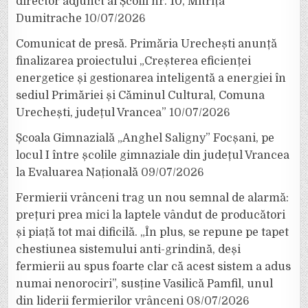
director adjunct al Școlii nr. 10, Mitrița
Dumitrache
10/07/2026
Comunicat de presă. Primăria Urechești anunță
finalizarea proiectului „Creșterea eficienței
energetice și gestionarea inteligentă a energiei în
sediul Primăriei și Căminul Cultural, Comuna
Urechești, județul Vrancea”
10/07/2026
Școala Gimnazială „Anghel Saligny” Focșani, pe
locul I între școlile gimnaziale din județul Vrancea
la Evaluarea Națională
09/07/2026
Fermierii vrânceni trag un nou semnal de alarmă:
prețuri prea mici la laptele vândut de producători
și piață tot mai dificilă. „În plus, se repune pe tapet
chestiunea sistemului anti-grindină, deși
fermierii au spus foarte clar că acest sistem a adus
numai nenorociri”, susține Vasilică Pamfil, unul
din liderii fermierilor vrânceni
08/07/2026